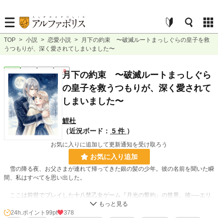
TOP
>
小説
>
恋愛小説
>
月下の約束 〜破滅ルートまっしぐらの皇子を救
うつもりが、深く愛されてしまいました〜
恋愛
完結
長編
R18
月下の約束 〜破滅ルートまっしぐら
の皇子を救うつもりが、深く愛されて
しまいました〜
鯉杜
（近況ボード：
5 件
）
お気に入りに追加して更新通知を受け取ろう
お気に入り追加
雪の降る夜、お父さまが連れて帰ってきた銀の髪の少年。彼の名前を聞いた瞬
間、私はすべてを思い出した。
ここは前世でプレイした十八禁乙女ゲーム『月光の誓約』の世界。彼──エリ
アス＝ドゥーネガルド第四皇子は、十八歳の誕生日に呪いが発動し、ヒロインに
救われなければ破滅する、最高難度の攻略対象。そして私、ヴィオラ＝アーシェ
24h.ポイント
99pt
378