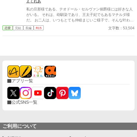
えくれあ
私の旦那様である、テオドール・セルヴァン侯爵様には好きな人
がいる。 それは、幼馴染であり、王太子妃でもあるマチルダ様
だ。 お二人は、いつもとても仲睦まじいご様子で、そんな叶わぬ
お二人の恋をそっと見守るのが私の日常だった。 そんなある日、
文字数：53,504
恋愛
完結
長編
R15
夜会にめったに顔を出さない王太子殿下に、ダンスに誘われて。
それがきっかけで、私の日常は少しずつ変化し始めた。
アプリ一覧
公式SNS一覧
ご利用について