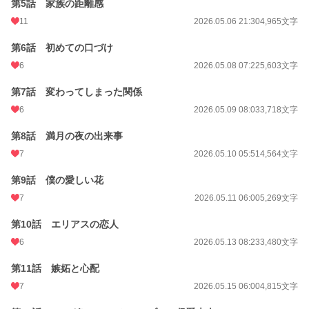
第5話 家族の距離感
24h.ポイント
11
99 pt
2026.05.06 21:30
4,965文字
文字数
219,360
第6話 初めての口づけ
6
2026.05.08 07:22
5,603文字
更新日時
2026.08.07 21:10
第7話 変わってしまった関係
初回公開日時
2026.05.06 21:28
6
2026.05.09 08:03
3,718文字
初回完結日時
2026.05.18 18:29
第8話 満月の夜の出来事
週間ポイント
821 pt (10,380 位)
7
2026.05.10 05:51
4,564文字
月間ポイント
4,857 pt (8,593 位)
第9話 僕の愛しい花
年間ポイント
20,974 pt (19,482 位)
7
2026.05.11 06:00
5,269文字
累計ポイント
21,640 pt (68,523 位)
第10話 エリアスの恋人
6
2026.05.13 08:23
3,480文字
第11話 嫉妬と心配
7
2026.05.15 06:00
4,815文字