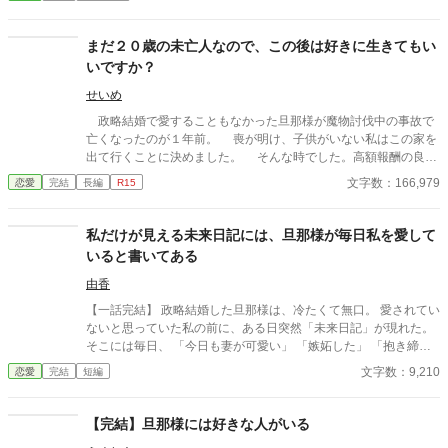
っせと劇を観にいってアーサーと仲良くなる。 しかし、婚約者が
探し始める。正体を明かせない令嬢と、彼女を探す騎士団長。表
義妹を連れて観劇に押しかけて来たことをきっかけに非常識な2
向きは「氷の騎士団長」のまま、彼女にだけ独占欲を隠さなくな
人の暴走に巻き込まれ、アーサーを巻きこんだ喜劇（？）の幕が
まだ２０歳の未亡人なので、この後は好きに生きてもい
っていくカイルと、うっかり本人に見つかりそうになりながら店
上がる――。 推し活していたら恋が叶って脳みそ花畑婚約者たち
いですか？
を切り盛りするリゼットの、すれ違いラブコメディ、開幕。
もさっくり撃退した、ゆるふわ恋愛劇。
せいめ
政略結婚で愛することもなかった旦那様が魔物討伐中の事故で
亡くなったのが１年前。 喪が明け、子供がいない私はこの家を
出て行くことに決めました。 そんな時でした。高額報酬の良い
仕事があると声を掛けて頂いたのです。 その仕事内容とは高貴
文字数：166,979
恋愛
完結
長編
R15
な身分の方の閨指導のようでした。非常に悩みましたが、家を出
るのにお金が必要な私は、その仕事を受けることに決めたので
す。 閨指導って、そんなに何度も会う必要ないですよね？しか
私だけが見える未来日記には、旦那様が毎日私を愛して
も、指導が必要には見えませんでしたが…。 でも、高額な報酬
いると書いてある
なので文句は言いませんわ。 家を出る資金を得た私は、今度こ
そ自由に好きなことをして生きていきたいと考えて旅立つことに
由香
決めました。 その後、新しい生活を楽しんでいる私の所に現れ
【一話完結】 政略結婚した旦那様は、冷たくて無口。 愛されてい
たのは……。 まずは亡くなったはずの旦那様との話から。
ないと思っていた私の前に、ある日突然「未来日記」が現れた。
ご都合主義です。 設定は緩いです。 誤字脱字申し訳
そこには毎日、 「今日も妻が可愛い」 「嫉妬した」 「抱き締め
ありません。 主人公の名前を途中から間違えていました。 ア
たい」 と、旦那様の本音が綴られていて……？ 感情を伝えられな
文字数：9,210
恋愛
完結
短編
メリアです。すみません。
い不器用すぎる公爵と、本心を知ってしまった妻が紡ぐ、じれ甘
夫婦ラブストーリー。
【完結】旦那様には好きな人がいる