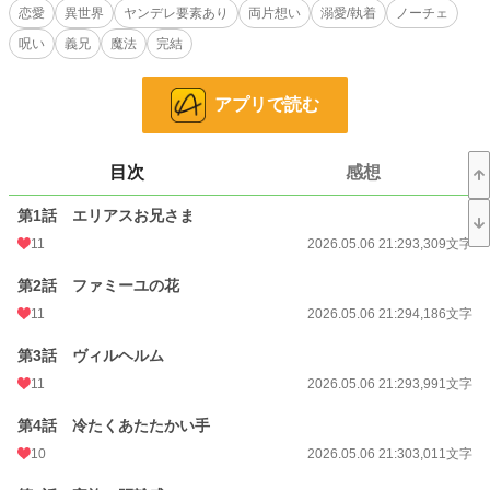
ンフォードは、彼の破滅に巻き込まれて家ごと没落するモブの辺境伯令嬢。
恋愛
異世界
ヤンデレ要素あり
両片想い
溺愛/執着
ノーチェ
呪い
義兄
魔法
完結
私は決意した。エリアスお兄さまをヒロインの待つ運命へ、無事に送り出そ
う。そのために、彼を家族として大切にしよう、と。
アプリで読む
──けれど、十八歳の誕生日。発動した呪いに苦しむお兄さまの前で、私は身
体を捧げてしまった。「これは応急処置なんだから」と自分に言い聞かせて。
それから、毎月の満月の夜。書斎で、湯殿で、馬車の中で。エリアスお兄さま
目次
感想
の執着は深くなる一方で、私の身体は彼を忘れられなくなっていく。
第1話 エリアスお兄さま
「これは呪いのせい。彼が私を求めるのも、私が彼を求めるのも、すべて呪い
のせい──」
11
2026.05.06 21:29
3,309文字
そう、信じていたのに。
第2話 ファミーユの花
11
2026.05.06 21:29
4,186文字
※第二章完結済。現在第三章を更新しています。
※お話はゆっくり進みます
第3話 ヴィルヘルム
※性描写あり。18禁要素を含みます
11
2026.05.06 21:29
3,991文字
小説
11,319 位 / 228,881 件
第4話 冷たくあたたかい手
恋愛
5,096 位 / 66,383 件
10
2026.05.06 21:30
3,011文字
お気に入り
19