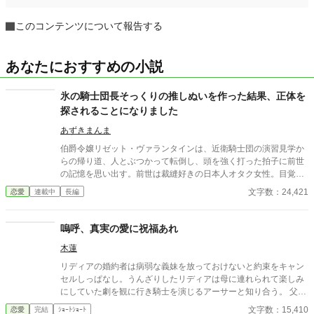
このコンテンツについて報告する
あなたにおすすめの小説
氷の騎士団長そっくりの推しぬいを作った結果、正体を
探されることになりました
あずきまんま
伯爵令嬢リゼット・ヴァランタインは、近衛騎士団の演習見学か
らの帰り道、人とぶつかって転倒し、頭を強く打った拍子に前世
の記憶を思い出す。前世は裁縫好きの日本人オタク女性。目覚め
た直後に見た「氷の騎士団長」カイル・アシュフォードの凜々し
文字数：24,421
恋愛
連載中
長編
い姿に、前世のオタク魂が完全復活してしまう。 「尊い……! ま
さかこの世界で、推しに出会えるなんて……!」 その日からリゼッ
トは、カイルにそっくりな「推しぬい」をこっそり手作りし、愛
嗚呼、真実の愛に祝福あれ
でる日々を送るように。学園でも持ち歩いていたところを友人に
木蓮
見つかり、「なにそれ可愛い!」と大反響。頼まれるまま友人たち
の推しの人形も作るうちに、この文化をもっと広めたいと「推し
リディアの婚約者は病弱な義妹を放っておけないと約束をキャン
縫い専門店」を開店してしまう。 じわじわと評判が広がるある
セルしっぱなし。うんざりしたリディアは母に連れられて楽しみ
日、リゼットは街中でカイル本人と正面衝突。その拍子に、バッ
にしていた劇を観に行き騎士を演じるアーサーと知り合う。 父か
グからカイルそっくりの人形が転がり落ちてしまい――。 「……
ら条件付きで婚約者との婚約解消の許可をもらったリディアはせ
文字数：15,410
恋愛
完結
ｼｮｰﾄｼｮｰﾄ
これは、俺か?」 拾い上げたカイルは困惑しながらも、持ち主を