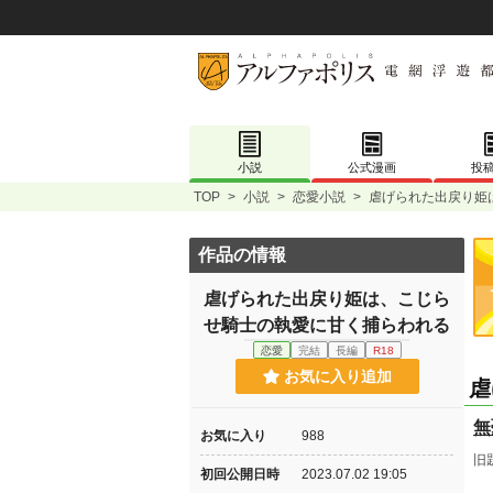
小説
公式漫画
投
TOP
>
小説
>
恋愛小説
>
虐げられた出戻り姫
作品の情報
虐げられた出戻り姫は、こじら
せ騎士の執愛に甘く捕らわれる
恋愛
完結
長編
R18
お気に入り追加
虐
無
お気に入り
988
旧
初回公開日時
2023.07.02 19:05