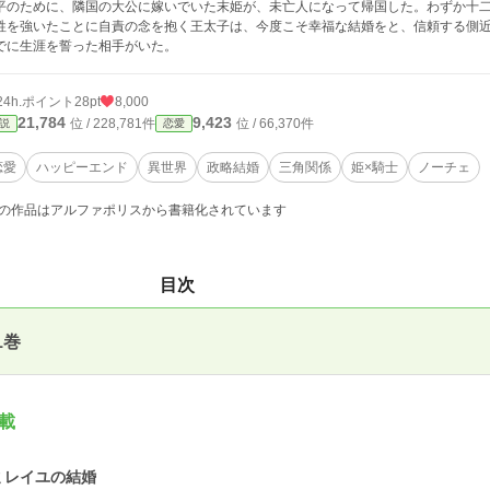
平のために、隣国の大公に嫁いでいた末姫が、未亡人になって帰国した。わずか十
牲を強いたことに自責の念を抱く王太子は、今度こそ幸福な結婚をと、信頼する側
でに生涯を誓った相手がいた。
24h.ポイント
28pt
8,000
21,784
9,423
位 / 228,781件
位 / 66,370件
説
恋愛
恋愛
ハッピーエンド
異世界
政略結婚
三角関係
姫×騎士
ノーチェ
の作品はアルファポリスから書籍化されています
目次
1巻
載
ミレイユの結婚