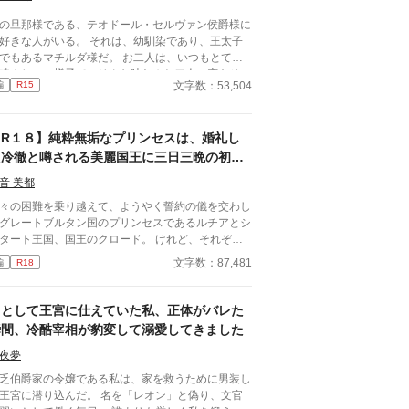
の旦那様である、テオドール・セルヴァン侯爵様に
好きな人がいる。 それは、幼馴染であり、王太子
でもあるマチルダ様だ。 お二人は、いつもとても
睦まじいご様子で、そんな叶わぬお二人の恋をそっ
文字数：53,504
編
R15
見守るのが私の日常だった。 そんなある日、夜会
めったに顔を出さない王太子殿下に、ダンスに誘わ
て。それがきっかけで、私の日常は少しずつ変化し
【R１８】純粋無垢なプリンセスは、婚礼し
めた。
た冷徹と噂される美麗国王に三日三晩の初夜
で蕩かされるほど溺愛される
音 美都
々の困難を乗り越えて、ようやく誓約の儀を交わし
グレートブルタン国のプリンセスであるルチアとシ
タート王国、国王のクロード。 けれど、それぞれ
執務に追われ、誓約の儀から二ヶ月経っても夫婦の
文字数：87,481
編
R18
を過ごせずにいた。 そんなある日、ルチアの元
クロードから別邸への招待状が届けられる。そこで
日三晩の甘い蕩かされるような初夜を過ごしなが
男として王宮に仕えていた私、正体がバレた
、クロードの過去を知ることになる。 ２人の出会
瞬間、冷酷宰相が豹変して溺愛してきました
描いた作品はこちら 「純粋無垢なプリンセスを
盗から助け出したのは、冷徹と噂される美麗国王で
夜夢
」https://www.alphapolis.co.jp/novel/702276663/
乏伯爵家の令嬢である私は、家を救うために男装し
3630 ２人の誓約の儀を描いた作品はこちら
王宮に潜り込んだ。 名を「レオン」と偽り、文官
純粋無垢なプリンセスは、冷徹と噂される美麗国王