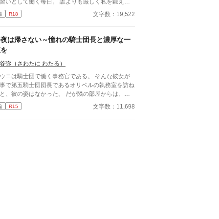
習いとして働く毎日。 誰よりも厳しく私を鍛えた
誓約の儀を結ぶ」 https://www.alphapolis.co.jp/nov
は、氷の宰相と呼ばれる男――ジークフリード。
文字数：19,522
編
R18
/702276663/183445041
る日、ひょんなことから女であることがバレてしま
た瞬間、 あの冷酷な宰相が……私を押し倒して言
我慢していた。君が女じゃないと、
今夜は帰さない～憧れの騎士団長と濃厚な一
分に言い聞かせてきた」 「……もう限界だ」 私は
夜を
らなかった。 宰相は、私の正体を“最初から”見抜い
いて―― ずっと、ずっと、私を手に入れる機会を
谷弥（さわたに わたる）
っていたことを。
ウニは騎士団で働く事務官である。 そんな彼女が
事で第五騎士団団長であるオリベルの執務室を訪ね
と、彼の姿はなかった。 だが隣の部屋からは、彼
苦しそうに呻いている声が聞こえてきた。 そんな
文字数：11,698
編
R15
を助けようと隣室へと続く扉を開けたラウニが目に
たのは――。