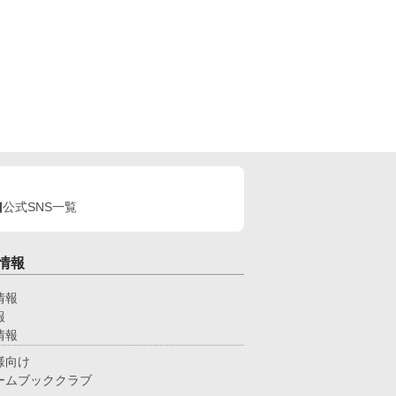
公式SNS一覧
情報
情報
報
情報
様向け
ームブッククラブ