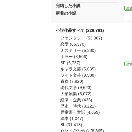
完結した小説
恋
新着の小説
小説作品すべて (228,781)
ファンタジー (53,307)
恋愛 (66,370)
ミステリー (5,380)
ホラー (8,506)
SF (6,737)
恋
キャラ文芸 (5,635)
ライト文芸 (9,588)
青春 (7,920)
現代文学 (9,623)
大衆娯楽 (6,072)
経済・企業 (436)
歴史・時代 (3,221)
児童書・童話 (4,659)
絵本 (1,047)
BL (31,415)
ｴｯｾｲ・ﾉﾝﾌｨｸｼｮﾝ (8,865)