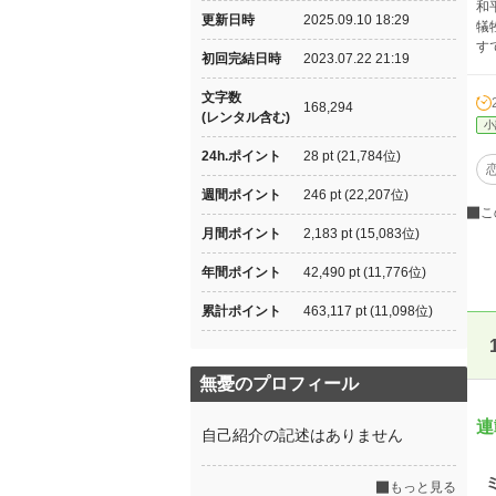
和
更新日時
2025.09.10 18:29
犠
す
初回完結日時
2023.07.22 21:19
文字数
168,294
(レンタル含む)
小
24h.ポイント
28 pt (21,784位)
週間ポイント
246 pt (22,207位)
こ
月間ポイント
2,183 pt (15,083位)
年間ポイント
42,490 pt (11,776位)
累計ポイント
463,117 pt (11,098位)
無憂のプロフィール
連
自己紹介の記述はありません
もっと見る