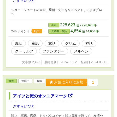
さすらいびと
ショートショートの大家、星新一先生をリスペクトしてます(*´ω｀
*)
228,623
小説
位 / 228,623件
4,654
0pt
24h.ポイント
位 / 4,654件
児童書・童話
逸話
童話
寓話
グリム
神話
クトゥルフ
ファンタジー
メルヘン
文字数 2,423
最終更新日 2024.05.12
登録日 2024.05.11
青春
連載中
長編
お気に入りに追加
1
アイツと俺のオンユアマーク
さすらいびと
陸上、駅伝、恋愛、ドタバタコメディ 陸上競技を通して、友情や