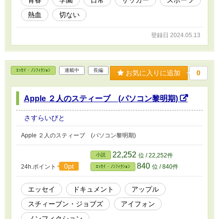
青春
学園
日常
サッカー
スポーツ
熱血
切ない
登録日 2024.05.13
ｴｯｾｲ・ﾉﾝﾌｨｸｼｮﾝ
連載中
長編
お気に入りに追加
0
Apple ２人のスティーブ (パソコン黎明期)
さすらいびと
Apple ２人のスティーブ (パソコン黎明期)
22,252
小説
位 / 22,252件
840
0pt
24h.ポイント
位 / 840件
ｴｯｾｲ・ﾉﾝﾌｨｸｼｮﾝ
エッセイ
ドキュメント
アップル
スチィーブン・ジョブズ
アイフォン
ノンフィクション