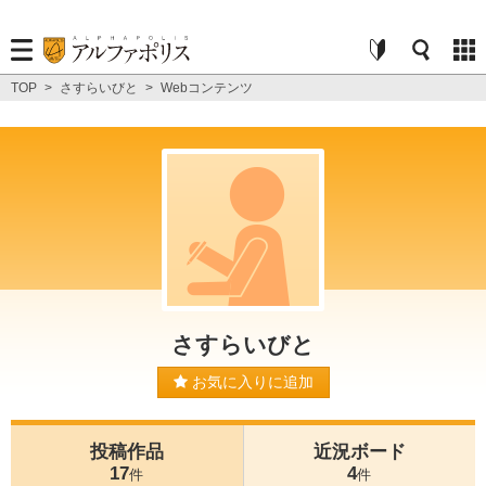
TOP
>
さすらいびと
>
Webコンテンツ
さすらいびと
お気に入りに追加
投稿作品
近況ボード
17
4
件
件