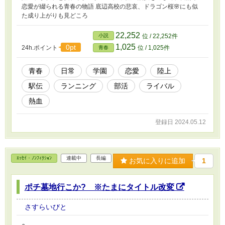
恋愛が綴られる青春の物語 底辺高校の悲哀、ドラゴン桜🌸にも似
た成り上がりも見どころ
22,252
小説
位 / 22,252件
1,025
0pt
24h.ポイント
位 / 1,025件
青春
青春
日常
学園
恋愛
陸上
駅伝
ランニング
部活
ライバル
熱血
登録日 2024.05.12
ｴｯｾｲ・ﾉﾝﾌｨｸｼｮﾝ
連載中
長編
お気に入りに追加
1
ポチ墓地行こか? ※たまにタイトル改変
さすらいびと