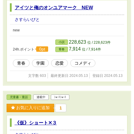
アイツと俺のオンユアマーク NEW
さすらいびと
new
228,623
小説
位 / 228,623件
7,914
0pt
24h.ポイント
位 / 7,914件
青春
青春
学園
恋愛
コメディ
文字数 603
最終更新日 2024.05.13
登録日 2024.05.13
児童書・童話
連載中
ｼｮｰﾄｼｮｰﾄ
お気に入りに追加
1
《仮》ショート✕３