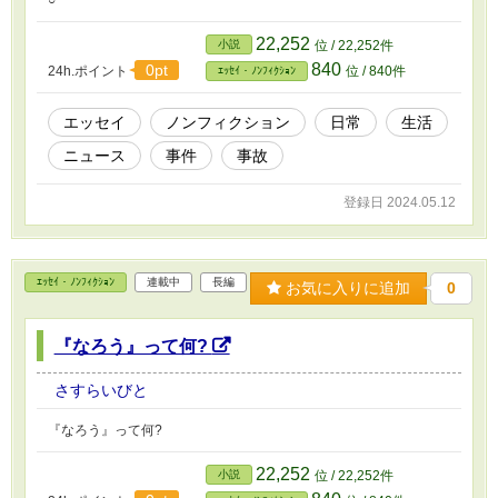
○
22,252
小説
位 / 22,252件
840
0pt
24h.ポイント
位 / 840件
ｴｯｾｲ・ﾉﾝﾌｨｸｼｮﾝ
エッセイ
ノンフィクション
日常
生活
ニュース
事件
事故
登録日 2024.05.12
ｴｯｾｲ・ﾉﾝﾌｨｸｼｮﾝ
連載中
長編
お気に入りに追加
0
『なろう』って何?
さすらいびと
『なろう』って何?
22,252
小説
位 / 22,252件