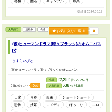
将棋
囲碁
ギャンブル
娯楽
登録日 2024.05.13
大衆娯楽
連載中
長編
お気に入りに追加
0
(仮)ヒューマンドラマ(時々ブラック)のオムニバス
さすらいびと
(仮)ヒューマンドラマ(時々ブラック)のオムニバス
22,252
小説
位 / 22,252件
638
0pt
24h.ポイント
位 / 638件
大衆娯楽
日常
青春
短編
ショートショート
恐怖
嫉妬
コメディ
ほっこり
エロ