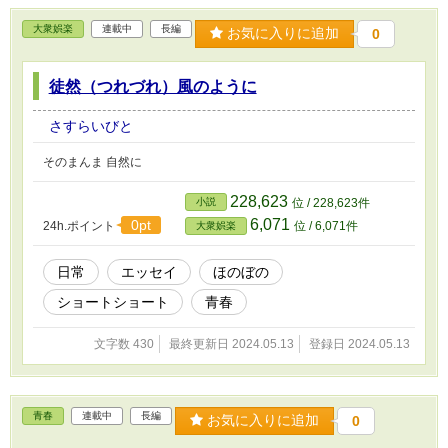
大衆娯楽
連載中
長編
お気に入りに追加
0
徒然（つれづれ）風のように
さすらいびと
そのまんま 自然に
228,623
小説
位 / 228,623件
6,071
0pt
24h.ポイント
位 / 6,071件
大衆娯楽
日常
エッセイ
ほのぼの
ショートショート
青春
文字数 430
最終更新日 2024.05.13
登録日 2024.05.13
青春
連載中
長編
お気に入りに追加
0