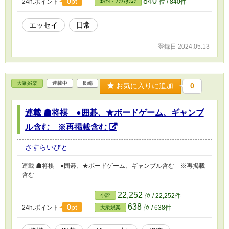
840
0pt
24h.ポイント
位 / 840件
ｴｯｾｲ・ﾉﾝﾌｨｸｼｮﾝ
エッセイ
日常
登録日 2024.05.13
大衆娯楽
連載中
長編
お気に入りに追加
0
連載 ☗将棋 ●囲碁、★ボードゲーム、ギャンブ
ル含む ※再掲載含む
さすらいびと
連載 ☗将棋 ●囲碁、★ボードゲーム、ギャンブル含む ※再掲載
含む
22,252
小説
位 / 22,252件
638
0pt
24h.ポイント
位 / 638件
大衆娯楽