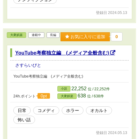
登録日 2024.05.13
大衆娯楽
連載中
長編
お気に入りに追加
0
YouTube考察独立編 (メディア全般含む)
さすらいびと
YouTube考察独立編 (メディア全般含む)
22,252
小説
位 / 22,252件
638
0pt
24h.ポイント
位 / 638件
大衆娯楽
日常
コメディ
ホラー
オカルト
怖い話
登録日 2024.05.13