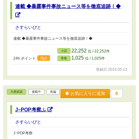
連載 ◆暴露事件事故ニュース等を徹底追跡！◆
さすらいびと
連載 ◆暴露事件事故ニュース等を徹底追跡！◆
22,252
小説
位 / 22,252件
1,025
0pt
24h.ポイント
位 / 1,025件
青春
登録日 2024.05.13
大衆娯楽
連載中
長編
お気に入りに追加
0
J−POP考察ふ
さすらいびと
J−POP考察