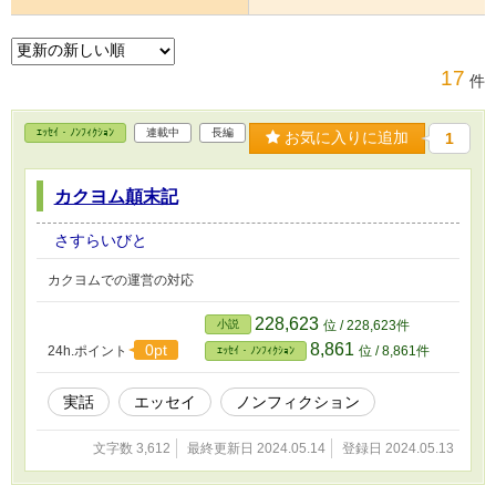
17
件
ｴｯｾｲ・ﾉﾝﾌｨｸｼｮﾝ
連載中
長編
お気に入りに追加
1
カクヨム顛末記
さすらいびと
カクヨムでの運営の対応
228,623
小説
位 / 228,623件
8,861
0pt
24h.ポイント
位 / 8,861件
ｴｯｾｲ・ﾉﾝﾌｨｸｼｮﾝ
実話
エッセイ
ノンフィクション
文字数 3,612
最終更新日 2024.05.14
登録日 2024.05.13