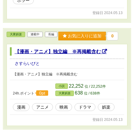
ホラー
登録日 2024.05.13
大衆娯楽
連載中
長編
お気に入りに追加
0
【漫画・アニメ】独立編 ※再掲載含む
さすらいびと
【漫画・アニメ】独立編 ※再掲載含む
22,252
小説
位 / 22,252件
638
0pt
24h.ポイント
位 / 638件
大衆娯楽
漫画
アニメ
映画
ドラマ
娯楽
登録日 2024.05.13