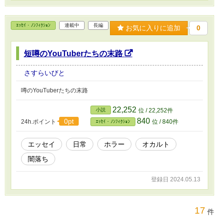
ｴｯｾｲ・ﾉﾝﾌｨｸｼｮﾝ
連載中
長編
お気に入りに追加
0
短噂のYouTuberたちの末路
さすらいびと
噂のYouTuberたちの末路
22,252
小説
位 / 22,252件
840
0pt
24h.ポイント
位 / 840件
ｴｯｾｲ・ﾉﾝﾌｨｸｼｮﾝ
エッセイ
日常
ホラー
オカルト
闇落ち
登録日 2024.05.13
17
件