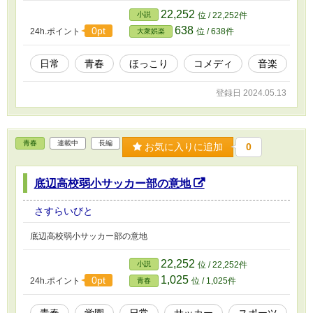
22,252
小説
位 / 22,252件
638
0pt
24h.ポイント
位 / 638件
大衆娯楽
日常
青春
ほっこり
コメディ
音楽
登録日 2024.05.13
青春
連載中
長編
お気に入りに追加
0
底辺高校弱小サッカー部の意地
さすらいびと
底辺高校弱小サッカー部の意地
22,252
小説
位 / 22,252件
1,025
0pt
24h.ポイント
位 / 1,025件
青春