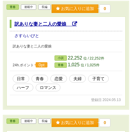
青春
連載中
長編
お気に入りに追加
0
訳ありな妻と二人の愛娘
さすらいびと
訳ありな妻と二人の愛娘
22,252
小説
位 / 22,252件
1,025
0pt
24h.ポイント
位 / 1,025件
青春
日常
青春
恋愛
夫婦
子育て
ハーフ
ロマンス
登録日 2024.05.13
青春
連載中
長編
お気に入りに追加
0