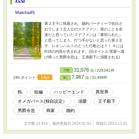
れる
Matcha45
第２王子に執着され、婚約パーティーで告白さ
れてしまう主人公のステファン。彼のことを友
達だと思っていたステファンは『裏切られた』
と思ってしまう。打つ手がないと思った第２王
子、レオンハルトのとった行動とは？！ ※には
R18の内容が含まれます。(旧タイトル:実家へ逃
げ帰った男爵令息は、王弟殿下に溺愛される)
31,076
小説
位 / 229,041件
7,967
14pt
24h.ポイント
位 / 31,499件
BL
BL
短編
ハッピーエンド
異世界
オメガバース(独自設定）
溺愛
王子殿下
男爵令息
商家
婚約
文字数 14,914
最終更新日 2024.01.02
登録日 2023.12.31