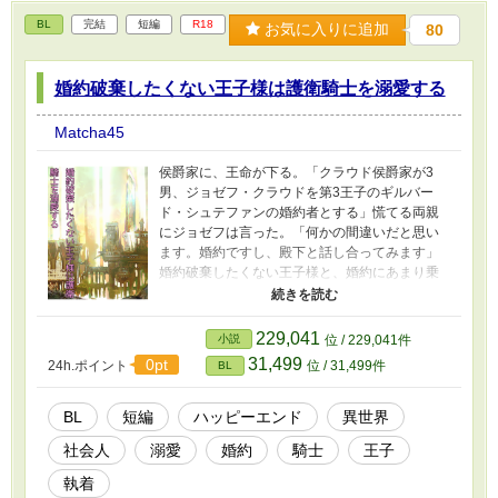
BL
完結
短編
R18
お気に入りに追加
80
婚約破棄したくない王子様は護衛騎士を溺愛する
Matcha45
侯爵家に、王命が下る。「クラウド侯爵家が3
男、ジョゼフ・クラウドを第3王子のギルバー
ド・シュテファンの婚約者とする」慌てる両親
にジョゼフは言った。「何かの間違いだと思い
ます。婚約ですし、殿下と話し合ってみます」
婚約破棄したくない王子様と、婚約にあまり乗
り気じゃない騎士様のお話です。 ※にはR18の
内容が含まれます。
229,041
小説
位 / 229,041件
31,499
0pt
24h.ポイント
位 / 31,499件
BL
BL
短編
ハッピーエンド
異世界
社会人
溺愛
婚約
騎士
王子
執着