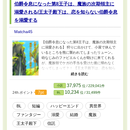
伯爵令息になった第8王子は、魔族の次期領主に
溺愛される/王太子殿下は、恋を知らない伯爵令息
を溺愛する
Matcha45
【伯爵令息になった第8王子は、魔族の次期領主
に溺愛される】 狩りに出かけて、小屋で休んで
いるところを熊に襲われてしまったリューン。
幼なじみのファビエルくんが助けに来てくれる
が、魔族領でケガの手当を受けた後に帰れなく
なってしまって？！ 【王太子殿下は、恋を知ら
ない伯爵令息を溺愛する】 ファウスト国では、
神託により幼い頃から運命の相手が決まってい
る。エリックが仕えている王太子殿下のミハエ
37,975
小説
位 / 229,041件
ル様は、神託により運命に翻弄されてしまっ
10,234
7pt
24h.ポイント
位 / 31,499件
BL
て？！ ※には、R-18の内容が含まれておりま
す。
BL
短編
ハッピーエンド
異世界
ファンタジー
溺愛
結婚
魔族
王太子殿下
信託