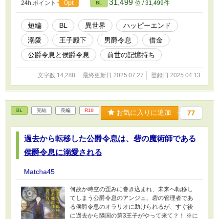
31,499
0pt
24h.ポイント
位 / 31,499件
BL
い出した？」知らない男性の言葉に戸惑いなが
らも、何も思い出せなかった僕は、これは夢な
のだろうと思い至った。でも結局は、夢でも何
短編
BL
異世界
ハッピーエンド
でもなくて？！ ※には、R-18の内容が含まれて
溺愛
王子殿下
男爵令息
借金
おります。
公爵令息と侯爵令息
前世の記憶持ち
文字数 14,288
最終更新日 2025.07.27
登録日 2025.04.13
BL
完結
長編
R18
お気に入りに追加
77
過去から転移した公爵令息は、砦の魔術師である
侯爵令息に溺愛される
Matcha45
何故か時空の歪みに巻き込まれ、未来へ転移し
てしまう公爵令息のアンジュ。砦の管理者であ
る侯爵令息のオラリオに助けられるが、すぐ後
に過去から隣国の第3王子がやって来て？！ ※に