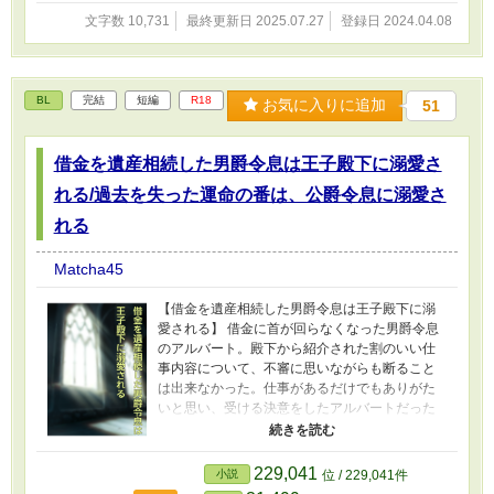
文字数 10,731
最終更新日 2025.07.27
登録日 2024.04.08
BL
完結
短編
R18
お気に入りに追加
51
借金を遺産相続した男爵令息は王子殿下に溺愛さ
れる/過去を失った運命の番は、公爵令息に溺愛さ
れる
Matcha45
【借金を遺産相続した男爵令息は王子殿下に溺
愛される】 借金に首が回らなくなった男爵令息
のアルバート。殿下から紹介された割のいい仕
事内容について、不審に思いながらも断ること
は出来なかった。仕事があるだけでもありがた
いと思い、受ける決意をしたアルバートだった
が、仕事内容は思ってもみない内容で･･････。
【過去を失った運命の番は、公爵令息に溺愛さ
れる】 気がつくと、目の前には知らない男性が
229,041
小説
位 / 229,041件
いて、何故か裸で抱き合っていた──「ねぇ、思