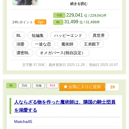
も陛下は執務室で第5王妃と面会中。もともと研
究者になりたかった彼は、陛下の行動に心を無
にしようとする。そんな時、王弟殿下がやさし
229,041
小説
位 / 229,041件
く声をかけて来て……。 【宰相閣下はコミュ症
31,499
0pt
24h.ポイント
位 / 31,499件
BL
の天才魔術師を溺愛する】 ある日、父から職場
に一通の手紙が届く。手紙の内容は婚約者が決
まったというもの。急に出来た22歳年上の婚約
BL
短編集
ハッピーエンド
異世界
者に戸惑いつつも、受け入れざるを得なかった
溺愛
一途な恋
魔術師
王弟殿下
僕は、彼と会って話す内に……。 ※イラストは
第三章の『王弟殿下は庭師である公爵令息を溺
濃密BL
オメガバース(独自設定）
愛する』深浦 裕さん作 ※旧タイトル：BL異世界
溺愛シリーズ『異世界ルーヴル』 ※一部、加筆
文字数 57,508
最終更新日 2025.11.29
登録日 2025.10.07
修正をしております。 ※には、R-18の内容が含
まれております。 #年下攻め #身代わり #一目惚
れ #婚約 #執着 #辺境の地
BL
完結
短編
R18
お気に入りに追加
20
人ならざる物を作った魔術師は、隣国の騎士団員
を溺愛する
Matcha45