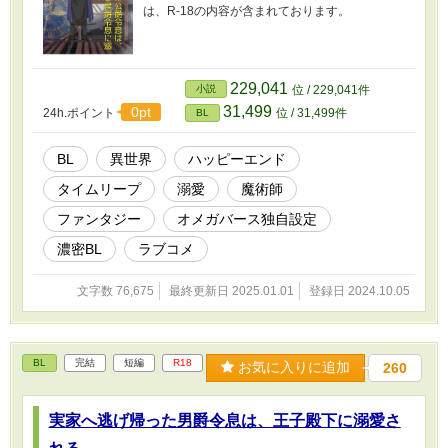
は、R-18の内容が含まれております。
229,041
小説
位 / 229,041件
31,499
0pt
24h.ポイント
位 / 31,499件
BL
BL
異世界
ハッピーエンド
タイムリープ
溺愛
魔術師
ファンタジー
オメガバース独自設定
濃密BL
ラブコメ
文字数 76,675
最終更新日 2025.01.01
登録日 2024.10.05
BL
完結
短編
R18
お気に入りに追加
260
実家へ逃げ帰った男爵令息は、王子殿下に溺愛さ