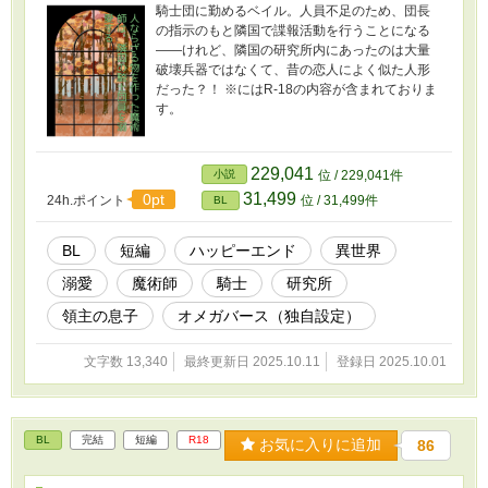
騎士団に勤めるベイル。人員不足のため、団長
の指示のもと隣国で諜報活動を行うことになる
――けれど、隣国の研究所内にあったのは大量
破壊兵器ではなくて、昔の恋人によく似た人形
だった？！ ※にはR-18の内容が含まれておりま
す。
229,041
小説
位 / 229,041件
31,499
0pt
24h.ポイント
位 / 31,499件
BL
BL
短編
ハッピーエンド
異世界
溺愛
魔術師
騎士
研究所
領主の息子
オメガバース（独自設定）
文字数 13,340
最終更新日 2025.10.11
登録日 2025.10.01
BL
完結
短編
R18
お気に入りに追加
86