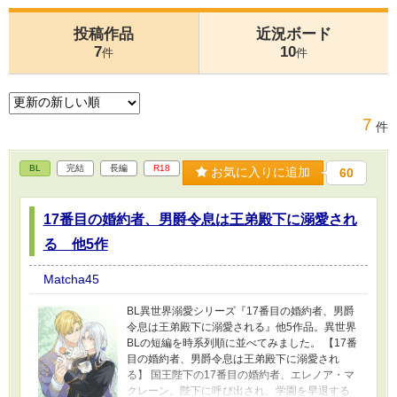
投稿作品
近況ボード
7
10
件
件
7
件
BL
完結
長編
R18
お気に入りに追加
60
17番目の婚約者、男爵令息は王弟殿下に溺愛され
る 他5作
Matcha45
BL異世界溺愛シリーズ『17番目の婚約者、男爵
令息は王弟殿下に溺愛される』他5作品。異世界
BLの短編を時系列順に並べてみました。 【17番
目の婚約者、男爵令息は王弟殿下に溺愛され
る】 国王陛下の17番目の婚約者、エレノア・マ
クレーン。陛下に呼び出され、学園を早退する