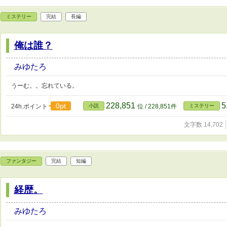
ミステリー
完結
長編
俺は誰？
みゆたろ
うーむ。。忘れている。
228,851
5
0pt
24h.ポイント
小説
位 / 228,851件
ミステリー
文字数 14,702
ファンタジー
完結
短編
経歴。
みゆたろ