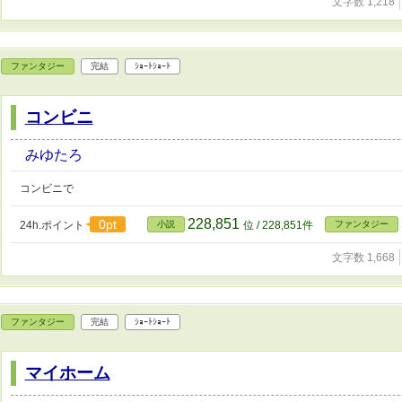
文字数 1,218
ファンタジー
完結
ｼｮｰﾄｼｮｰﾄ
コンビニ
みゆたろ
コンビニで
228,851
0pt
24h.ポイント
小説
位 / 228,851件
ファンタジー
文字数 1,668
ファンタジー
完結
ｼｮｰﾄｼｮｰﾄ
マイホーム