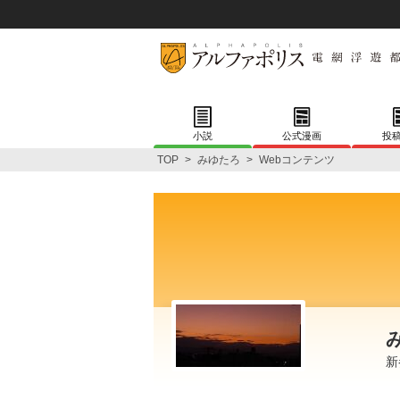
小説
公式漫画
投
TOP
>
みゆたろ
>
Webコンテンツ
新