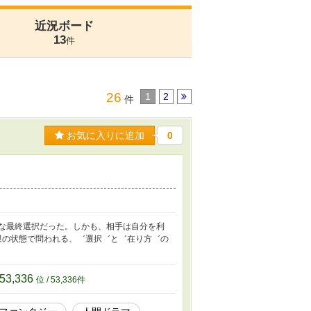
近況ボード
13
件
26
1
2
件
お気に入りに追加
0
酷な最終選択だった。しかも、相手は自分を利
極限の状態で問われる、゛選択゛と゛在り方゛の
53,336
位 / 53,336件