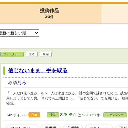
投稿作品
26
件
ファンタジー
完結
短編
信じないまま、手を取る
みゆたろ
「一人だけ先へ進み、もう一人は永遠に残る」 謎の空間で課されたのは、残
用しようとしてた男。 それでも正樹は言う。 「信じてない。でも助ける」 
物語。
228,851
0pt
24h.ポイント
小説
位 / 228,851件
ファンタジー