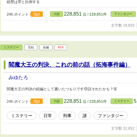
経歴は罪と比例する
228,851
0pt
24h.ポイント
小説
位 / 228,851件
ファンタジー
文字数 19,693
ミステリー
完結
短編
R15
閻魔大王の判決、これの前の話（拓海事件編）
みゆたろ
閻魔大王の判決の続編として書いたつもりです😓話それたかも？笑
228,851
5
0pt
24h.ポイント
小説
位 / 228,851件
ミステリー
ミステリー
日常
刑事
謎
ファンタジー
文字数 32,952