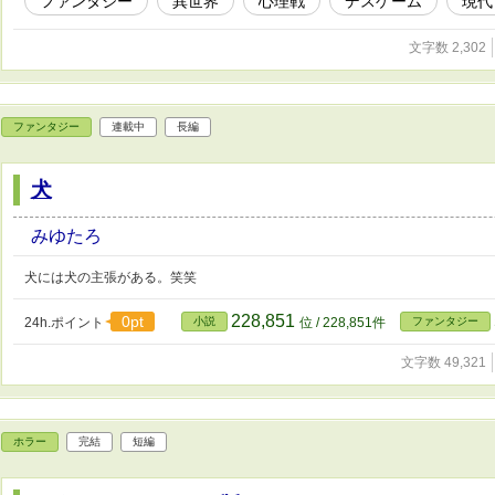
ファンタジー
異世界
心理戦
デスゲーム
現代
文字数 2,302
ファンタジー
連載中
長編
犬
みゆたろ
犬には犬の主張がある。笑笑
228,851
0pt
24h.ポイント
小説
位 / 228,851件
ファンタジー
文字数 49,321
ホラー
完結
短編