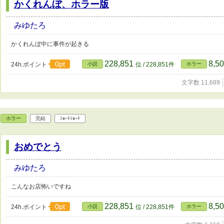
かくれんぼ、ホラー版
みゆたろ
かくれんぼ中に事件が起きる
228,851
8,5
0pt
24h.ポイント
小説
位 / 228,851件
ホラー
文字数 11,689
ホラー
完結
ｼｮｰﾄｼｮｰﾄ
おめでとう
みゆたろ
こんなお店怖いですね
228,851
8,5
0pt
24h.ポイント
小説
位 / 228,851件
ホラー