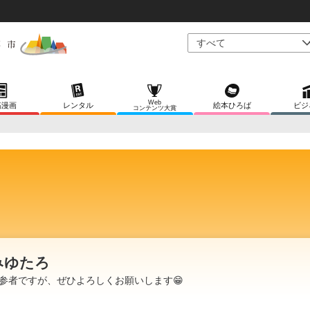
Web
稿漫画
レンタル
絵本ひろば
ビジ
コンテンツ大賞
みゆたろ
参者ですが、ぜひよろしくお願いします😁