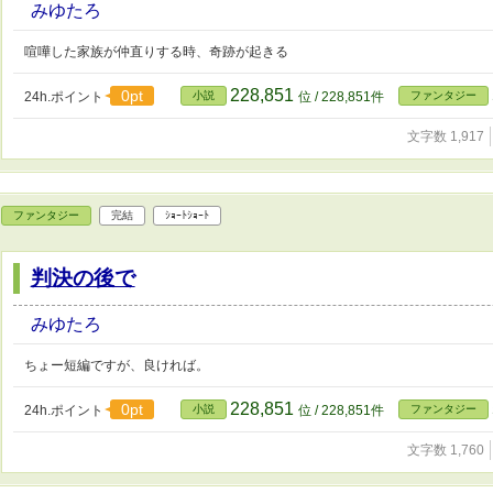
みゆたろ
喧嘩した家族が仲直りする時、奇跡が起きる
228,851
0pt
24h.ポイント
小説
位 / 228,851件
ファンタジー
文字数 1,917
ファンタジー
完結
ｼｮｰﾄｼｮｰﾄ
判決の後で
みゆたろ
ちょー短編ですが、良ければ。
228,851
0pt
24h.ポイント
小説
位 / 228,851件
ファンタジー
文字数 1,760