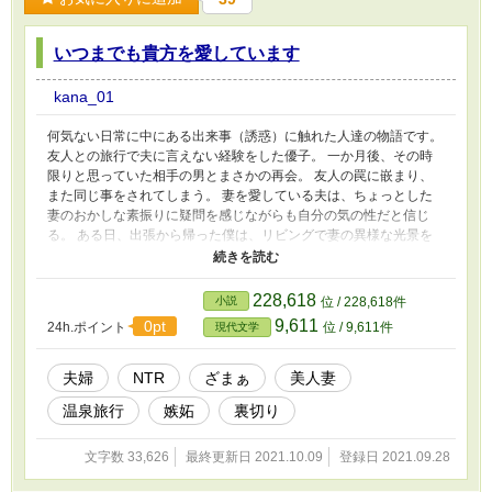
いつまでも貴方を愛しています
kana_01
何気ない日常に中にある出来事（誘惑）に触れた人達の物語です。
友人との旅行で夫に言えない経験をした優子。 一か月後、その時
限りと思っていた相手の男とまさかの再会。 友人の罠に嵌まり、
また同じ事をされてしまう。 妻を愛している夫は、ちょっとした
妻のおかしな素振りに疑問を感じながらも自分の気の性だと信じ
る。 ある日、出張から帰った僕は、リビングで妻の異様な光景を
目にしてしまう。 この物語は、こんな事から始まるそんな事無い
でしょうと思いながら、すぐそばにある現実を描いた小説です。
しかし、簡単に離婚だ、別れだとはなりません。 ご興味あるから
228,618
小説
位 / 228,618件
は、読んで頂けると幸いです。
9,611
0pt
24h.ポイント
位 / 9,611件
現代文学
夫婦
NTR
ざまぁ
美人妻
温泉旅行
嫉妬
裏切り
文字数 33,626
最終更新日 2021.10.09
登録日 2021.09.28