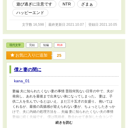
遊び過ぎに注意です
NTR
ざまぁ
ハッピーエンド
文字数 16,598
最終更新日 2021.10.07
登録日 2021.10.05
現代文学
完結
短編
R18
お気に入りに追加
25
僕と妻の間に
kana_01
妻編 夫に知られたくない妻の事情 普段何気ない日常の中で、夫が
発病し、あれを最後まで出来ない体になってしまった。 妻は、子
供二人を生んでいるとはいえ、まだ三十五才の女盛り。 抱いては
くれるが、最後の高揚感が迎えられない妻が、ちょっとしたきっか
けで、夫に内緒の処理方法を… 夫編 妻に知られたくない夫の事情
妻編に続く夫編です。 僕は既婚者。数合わせて参加した合コンで
知り合った女性と一夜を共にしてしまう。 それから三年後、まさ
かの再会をし、再び関係を持ってしまう。誰にも知られる事なく。