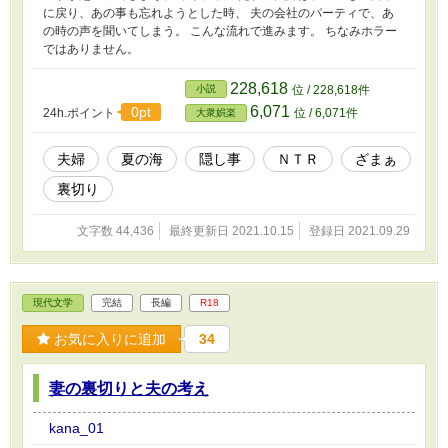
に戻り、あの事も忘れようとした時、 夫の会社のパーティで、あ
の時の声を聞いてしまう。 こんな流れで進みます。 ちなみホラー
ではありません。
228,618
小説
位 / 228,618件
6,071
0pt
24h.ポイント
位 / 6,071件
大衆娯楽
夫婦
夏の海
隠し事
ＮＴＲ
ざまぁ
裏切り
文字数 44,436
最終更新日 2021.10.15
登録日 2021.09.29
現代文学
完結
長編
R18
お気に入りに追加
34
妻の裏切りと夫の考え
kana_01