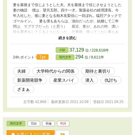
妻を最後まで信じようとした夫。夫を最後まで信じさせようとした
妻の物語 僕は、望月五郎。四十一才。製薬会社の経理課長。今
年入社した、後に妻となる柏木友梨佳に一目ぼれ。猛烈アタックで
ゴールイン。 妻も僕もあちらは、淡白だったが、結婚して二年
間は、ラブラブだった（と思う） 最近、妻が、あれの時、濃い
目を要求をしてくるようになった。 仕事柄、帰ってこない事もあ
り、ストレスが溜まっているのかと思い、彼女の希望に沿いながら
特に干渉しなかったが、最近不自然さを感じる。 望月友梨佳は
夫のあれでは、仕事のストレスは解消できず、大学時代の男と再度
37,129
小説
位 / 228,618件
関係を持ってしまう。また仕事面では、夫の立場も揺るがしかねな
294
7pt
24h.ポイント
位 / 9,611件
現代文学
い事もあるだけに、夫に気付かれずに事が収まるまでは、このまま
やり過ごそうと考える。 妻の仕事の特異性故に彼女の行動の自
由を妨げないようにし、最後まで妻を信じようとした夫と 新薬
夫婦
大学時代からの関係
期待と裏切り
開発（創薬）という中で企業競争に巻き込まれ、してはいけない事
新薬開発競争
産業スパイ
潜入
仇討ち
に手を出しながら、最後まで夫に信用して貰おうとした妻。 新薬
の開発（創薬）をめぐる争いとそれに関わる男女の絡みを描いた作
ざまぁ
品です。
文字数 42,868
最終更新日 2021.10.09
登録日 2021.09.25
現代文学
完結
長編
R18
お気に入りに追加
39