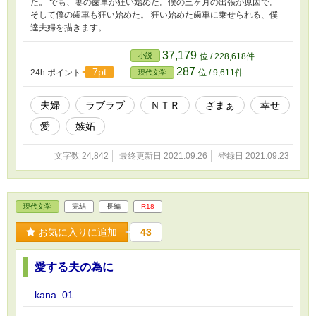
た。 でも、妻の歯車が狂い始めた。僕の三ヶ月の出張が原因で。
そして僕の歯車も狂い始めた。 狂い始めた歯車に乗せられる、僕
達夫婦を描きます。
37,179
小説
位 / 228,618件
287
7pt
24h.ポイント
位 / 9,611件
現代文学
夫婦
ラブラブ
ＮＴＲ
ざまぁ
幸せ
愛
嫉妬
文字数 24,842
最終更新日 2021.09.26
登録日 2021.09.23
現代文学
完結
長編
R18
お気に入りに追加
43
愛する夫の為に
kana_01