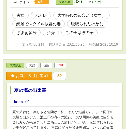
326
42pt
24h.ポイント
位 / 6,071件
大衆娯楽
たらしいと言われた。 これって……。えっ、えっ？ こんな感じで
始まる物語です。
夫婦
元カレ
大学時代の知合い（女性）
綺麗でスタイル抜群の妻
寝取られたのかな
ざまぁ多分
妊娠
この子は彼の子
文字数 55,249
最終更新日 2021.10.31
登録日 2021.10.10
大衆娯楽
完結
長編
R18
お気に入りに追加
32
夏の海の出来事
kana_01
夏の旅行は、楽しさと危険が一杯。そんなお話です。 夫の同僚の
夫婦と出かけた二泊三日の海への旅行。 夫や同僚の笑顔に自分も
楽しみながら過ごした二泊三日の旅行だったが、 私に信じられな
い事が起こってしまう。 東京に戻った私達夫婦は、いつもの日常