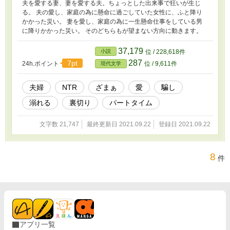
夫を愛する妻、妻を愛する夫。ちょっとした出来事で狂いが生じ
る。 夫の愛し、家庭の為に懸命に過ごしていた女性に、ふと降り
かかった災い。 妻を愛し、家庭の為に一生懸命仕事をしている男
に降りかかった災い。 そのどちらもが望まない方向に動きます。
37,179
小説
位 / 228,618件
287
7pt
24h.ポイント
位 / 9,611件
現代文学
夫婦
NTR
ざまぁ
愛
騙し
溺れる
裏切り
パートタイム
文字数 21,747
最終更新日 2021.09.22
登録日 2021.09.22
8
件
アプリ一覧