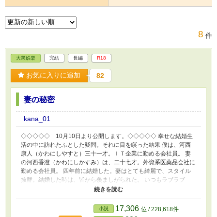
8
件
大衆娯楽
完結
長編
R18
お気に入りに追加
82
妻の秘密
kana_01
◇◇◇◇◇ 10月10日より公開します。◇◇◇◇◇ 幸せな結婚生
活の中に訪れたふとした疑問。それに目を瞑った結果 僕は、河西
康人（かわにしやすと）三十一才。ＩＴ企業に勤める会社員。 妻
の河西香澄（かわにしかすみ）は、二十七才。外資系医薬品会社に
勤める会社員。 四年前に結婚した。妻はとても綺麗で、スタイル
抜群。結婚した時は、皆から羨ましがられた。 いつもラブラブ
で、二人共、早く子供が欲しいと思っている。 妻は、結婚前に検
査していて、子供を産むことに問題ない体と言っていた。 四年も
出来ない事を心配した僕は、妻に内緒で検査をした。 ……なんと
17,306
小説
位 / 228,618件
子供が出来にくいらしい。涙。涙。涙。 そんな時、妻から妊娠し