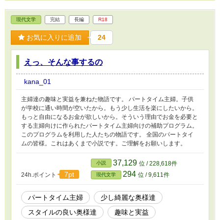
現代文学
完結
長編
R18
お気に入りに追加
24
えっ、そんな事するの
kana_01
主婦達の趣味と実益を兼ねた物語です。 パートタイム主婦。子供
が学校に通い時間が空いたから。もう少し生活を楽にしたいから。
もっと自由になるお金が欲しいから。そういう理由でお金を必要と
する主婦向けに作られたパートタイム主婦向けの補助プログラム。
このプログラムを利用した人たちの物語です。 全国のパートタイ
ムの皆様。これはあくまで小説です。ご理解をお願いします。
37,129
小説
位 / 228,618件
294
7pt
24h.ポイント
位 / 9,611件
現代文学
パートタイム主婦
少し綺麗な奥様達
スタイルの良い奥様達
趣味と実益