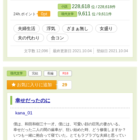
三年半続いた関係も、女性の夫の海外赴任という形で、… 妻編、
228,618
小説
位 / 228,618件
夫お楽しみ下さい。
9,611
0pt
24h.ポイント
位 / 9,611件
現代文学
夫婦生活
浮気
ざまぁ無し
女盛り
夫の代わり
合コン
文字数 12,096
最終更新日 2021.10.04
登録日 2021.10.04
現代文学
完結
長編
R18
お気に入りに追加
29
幸せだったのに
kana_01
僕は、和田和樹三十一才。僕には、可愛い顔の巨乳の妻がいる。
幸せだった二人の間の歯車が、狂い始めた時、どう修復しますか？
いつも一緒に抱合って寝ていた。とてもラブラブな夫婦と思ってい