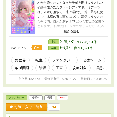
木から降りれなくなった子猫を助けようとした
妻が一般的なこの世界で、王太子の恋を応援す
侯爵令嬢の次女フレーシア・アドルミデーラ
る周囲の空気にのまれつつも、男前な護衛騎士
は、木から落ちて、池で溺れた。池に落ちた勢
が少し気になる魔王。元の世界に取り残され
いで、水底の石に頭をぶつけ、高熱にうなされ
て、放置状態の勇者はどうなった？ 運悪く召
た挙げ句、自分が腐女子OLだった前世の記憶を
喚されてしまった恋愛に臆病な魔王の、異世界
とり戻す。 転生先は、前世でやり込んでいた乙
勘違い災難ラブライフです。 全体的に軽めな
女ゲーム『君に翼があるならば、この愛を捧げ
展開。会話で男性妊娠に触れることがあります
よう』（略してキミツバ）の世界だった。 フレ
が、会話だけです。
ーシアは攻略キャラに出会うごとに、前世で課
228,781
小説
位 / 228,781件
金しまくったキミツバの内容を思い出してい
66,371
0pt
24h.ポイント
位 / 66,371件
恋愛
く。 だが、彼女は、ヒロインでも、悪役令嬢で
もなく、侯爵の次女に転生していた。 ただのモ
ブ、と思ったら、異母兄は、キミツバで一番大
異世界
転生
ファンタジー
乙女ゲーム
好きだった（貢いだ）攻略キャラだった。 だ
破滅回避
陰謀
王宮
攻略対象
美形
が、フレーシアは、キミツバの本編が始まる前
に、池で溺れて死んだという、攻略キャラにト
ラウマを与えるために設定されたキャラだっ
文字数 182,868
最終更新日 2025.02.27
登録日 2023.08.20
た。 たしかに、池で溺れたけど、なぜか生きて
ます？ トラウマ発生しませんでした？ フレーシ
アが死ななかったことにより、攻略キャラたち
の運命が微妙に変わっていく。 ただ、このキミ
ファンタジー
連載中
長編
R15
ツバの世界。 乙女ゲームとしては異色ともいえ
る廃課金ユーザーターゲットのハードなゲーム
お気に入りに追加
34
だった。 選択肢を間違えたら、攻略キャラは簡
単に死亡するのは当たり前。恋愛シーンスチル