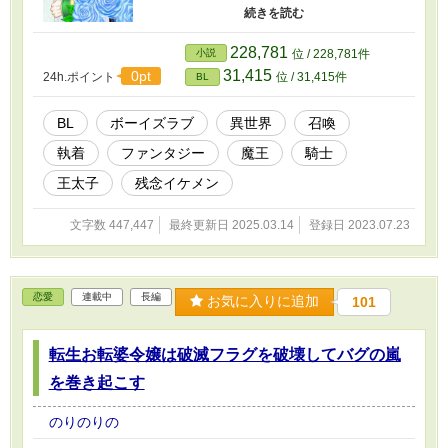
たら、いきなり、異世界召喚の魔法陣が発動
し、気がついたらオレは見知らぬ部屋にいた。
ここはどこだ？ オレの勇者はどこに行っ
228,781
小説
位 / 228,781件
た？ と狼狽えるオレの前に、やけにキラキラ
31,415
0pt
24h.ポイント
位 / 31,415件
BL
眩しい王太子が現れ、オレの手を握り「どう
か、どうか……勇者様のお力をもって、この世
界を魔王の手から救ってください」とお願いさ
BL
ボーイズラブ
異世界
召喚
れてしまう。 オレが勇者？ オレが魔王を討
執着
ファンタジー
魔王
騎士
伐？ いや、いや、いや。オレが魔王だけ
ど？ 魔王が異世界の魔王を討伐する？ 魔王
王太子
残念イケメン
が勇者に間違えらえて、異世界に召喚されてど
うするんだ？ 色々なことがうやむやのまま、
文字数 447,447
最終更新日 2025.03.14
登録日 2023.07.23
王太子の強引さに流されるまま、オレは王城の
客室に押し込められ、異世界引きこもり生活が
始まってしまった……。 しかし、美形あふれ
る異世界あるあるなのか、オレのいた世界と微
恋愛
連載中
長編
妙に常識が違う。 一目惚れをしたと言い張
お気に入りに追加
101
る、イケメンだが思い込みの激しい残念な王太
子がぐいぐいオレに迫ってくる。 オレの世話
転生お転婆令嬢は破滅フラグを破壊してバグの嵐
をする優秀な小姓や、男前で紳士な護衛騎士、
めちゃくちゃ強い令嬢と、元いた世界のポンコ
を巻き起こす
ツ女神とこっちの世界の肉食女神、男の子でオ
レを襲う気満々な聖女様。日を追うごとになに
のりのりの
やら癖の強い人物が加わり、拘束引きこもり生
活はだんだんと騒々しくなっていく。 多夫多