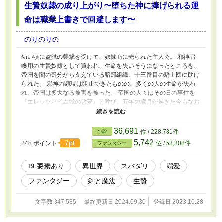
生贄奴隷の成り上がり〜堕ちた神に捧げられる運
よりも、死亡シーンスチルの方が圧倒的に多い
という阿鼻叫喚なゲーム。 うっかりしてたら、
命は職業上書きで回避します〜
侯爵家は陰謀に巻き込まれ、兄以外は使用人も
ろとも全員が死亡して、御家断絶。 他の攻略キ
のりのりの
ャラも似たような展開なのだが、異母兄は自分
の家を滅ぼした連中の復讐のために、国を滅ぼ
幼い頃に盗賊の襲撃を受けて、奴隷商に売られた主人公。 邪神召
し、他の攻略キャラを惨殺する。 家族が惨殺さ
喚用の生贄奴隷として買われ、生命を失いそうになったところを、
れるのを防ぐため、 推しキャラの闇落ちを阻む
帝国を闇の部分から支えている暗部組織、十三番目の騎士団に助け
ため、 死亡絶対回避不可能といわれている最難
られた。 邪神の顕現は阻止できたものの、多くの人の生命が失わ
関攻略キャラを助けるため、 転生腐女子フレー
れ、帝国は多大なる被害を被った。 帝国の人々はその日の事件を
シア・アドルミデーラは、破滅フラグを折りま
『エレッツハイム城の悪夢』と呼び、五年の歳月が過ぎた今もなお
くる！
恐れていた。 助けられた子どもたちは、組織で育てられ、すくす
くと成長して……。 生贄奴隷として囚われていた儀式の生き残り
ーーチートなちびっ子たちと、彼らを救出した闇に生きるエリート
36,691
小説
位 / 228,781件
な大人たちーーの歪んだ思考と、掛け合いと、成長の物語です。
5,742
7pt
24h.ポイント
位 / 53,308件
ファンタジー
剣と魔法の世界。 魔力の相性がよいもの同士が惹かれ合う世界で
す。 主人公以外のカップル、様々な人間関係、からみがあるの
で、展開はすごくゆっくり。気長にお付き合いください。 血生臭
BL要素あり
異世界
スパダリ
溺愛
いシーン、戦闘・暴力シーンが多少あります。 ムーンライトで掲
ファンタジー
剣と魔法
生贄
載したものを、R15版用に過激描写を削除、マイルド（？）にして
加筆しました。（若干、つじつまあわせの設定変更しています）
なので、ほのかにそんなかんじがするけど、露骨な描写はない……
文字数 347,535
最終更新日 2024.09.30
登録日 2023.10.28
です。 BL……の匂いがかすかにするかもしれません。