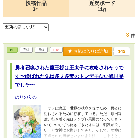
投稿作品
近況ボード
3
11
件
件
3
件
BL
完結
長編
R18
お気に入りに追加
145
勇者召喚された魔王様は王太子に攻略されそうで
す〜喚ばれた先は多夫多妻のトンデモない異世界
でした〜
のりのりの
オレは魔王。世界の秩序を保つため、勇者に
討伐されるために存在している。ただ、毎回毎
度、行き着く先はテンプレ展開になってしまう
のでいいかげん飽きてきたオレは「刺激が欲し
い」と女神にお願いしてみた。そして、女神に
召喚された勇者といよいよ対決……しようとし