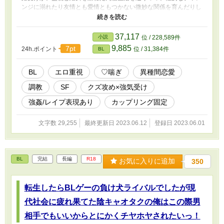
ンジに溺れたり友情とも愛情ともつかない微妙な関係を育んだりし
ていく話。という設定のもと、主にエロを書く話。一話に一回はエ
ロを入れます（ノルマ）。不定期にエロを書きたくなったときに更
新する予定。濃いめの性描写・無理矢理・ハート喘ぎ・濁点喘ぎ・
37,117
小説
位 / 228,589件
メスイキ・結腸攻め等の描写を含みます。開始時点では無理やりで
9,885
7pt
24h.ポイント
位 / 31,384件
BL
すが合意になります。 ☆キャラ紹介☆ ◆藤堂南十星（とうどうな
とせ） ・受け ・30歳、182cm、伊達メガネ、茶色髪、藍眼、長髪
後ろ結び ・（あんまり売れてない）画家兼非常勤美術講師 ・真面
BL
エロ重視
♡喘ぎ
異種間恋愛
目で面倒見がよく常識を重んじるが他人から見るとズレている部分
調教
SF
クズ攻め×強気受け
も多い ・自分から貧乏くじを引きに行きがちな節があり本人もそ
れを自覚しているが直すつもりはない ・両親の遺産であるおんぼ
強姦/レイプ表現あり
カップリング固定
ろ屋敷にて画業と週３回の美術講師で生計を立てている ・落ちて
いたシンをうっかり拾ってしまったがゆえに性的かつ肉体的に食わ
文字数 29,255
最終更新日 2023.06.12
登録日 2023.06.01
れてしまうが、色々あって体を提供する代わりに地球に手を出させ
ないことを約束させる ・シンの境遇には同情しなくもないし野垂
れ死にさせるのも忍びないがそれより何よりとにかく今は他人に害
をなさせたくない一心で関係に応じている ◆シンシャマール・イ
BL
完結
長編
R18
ル・エイジ・ニヌファ・ルクスラエ（シン） ・攻め ・185cm、ア
お気に入りに追加
350
ッシュグレー髪にライトブルーのメッシュ、感情によって赤みを帯
びる瞳、ごつめのピアスとか指輪とか、顔面偏差値ハイクラス ・
牙を突き立てることで人間（≒母星で『犬』として飼われている生
転生したらBLゲーの負け犬ライバルでしたが現
物）を意のままに操る能力を持つ宇宙人 ・異端の罪で母星を追放
代社会に疲れ果てた陰キャオタクの俺はこの際男
されたが星一個手土産にしたら戻っていいよと言われている ・普
段の食事とは別に知的生命体の『生命の根幹に関わる感情』を喰ら
相手でもいいからとにかくチヤホヤされたいっ！
わないと精神に変調をきたす ・美形ではあるものの軽薄な見た目