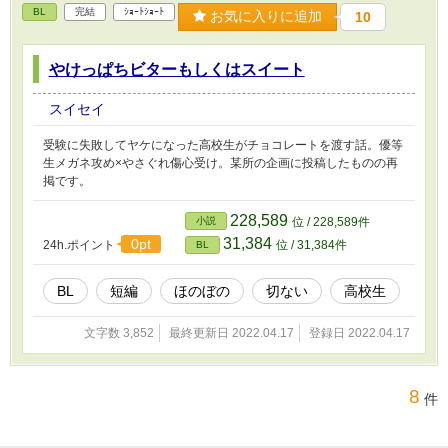
BL
完結
ｼｮｰﾄｼｮｰﾄ
お気に入りに追加
10
やけっぱちビターもしくはスイート
スイセイ
受験に失敗してヤケになった高校生がチョコレートを渡す話。優等
生メガネ攻め×やさぐれ傷心受け。某所の企画に投稿したものの再
掲です。
228,589
小説
位 / 228,589件
31,384
0pt
24h.ポイント
位 / 31,384件
BL
BL
短編
ほのぼの
切ない
高校生
文字数 3,852
最終更新日 2022.04.17
登録日 2022.04.17
8
件