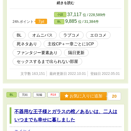
に駆け巡り、「あの日、あの時、あの人とセックスしたかった」と
いう欲望を解消して回る、大事な大事なお仕事です。 病気の自分
をずっとそばで励ましてくれた幼なじみ。 高嶺の花気取りのいけ
37,117
小説
位 / 228,589件
すかないあいつ。 もしかしたら、たぶん、いや絶対に、自分のこ
9,885
7pt
24h.ポイント
位 / 31,384件
BL
とを好きになってくれたはずの彼。 未練の相手は様々でも、想い
の強さは誰しも同じ。 これは、そんな欲望担当課にて、なんの因
果か男性同士の性行為専門担当に任命されてしまった自称ノンケの
BL
オムニバス
ラブコメ
エロコメ
青年天使ユージンと、 彼のパートナーであり、うっかりワンナイ
死ネタあり
主役CP＋一章ごとに1CP
トの相手であり、そしてまた再び彼とのあわよくばを狙っているら
しい軽薄天使ミゴーとの、 汗と涙とセイシをかけたお仕事日記で
ファンタジー要素あり
隔日更新
す。 …という感じの、いわゆる「セックスしないと出られない部
屋」の亜種詰め合わせみたいなお話です。章ごとの関連性は（主人
セックスするまで出られない部屋
公カップリング以外）ないので、お好きな章からどうぞ。 お話上
性行為を見たり見られたりする表現もありますが、カップリング相
文字数 163,151
最終更新日 2022.10.01
登録日 2022.05.01
手以外に触れられることはありません。 2022/10/01 完結済み ☆お
品書き 【第一章】病に倒れたおれをいつも隣で励ましてくれた、
幼なじみのあいつと。 ・鈍感大らか×病に倒れた元気少年、幼なじ
み、死ネタあり 【第二章】喪われし魂の救済を求めて、最期まで
BL
完結
短編
R18
お気に入りに追加
20
心を焦がしてやまなかった彼と。 ・陽キャへたれ×厨二陰キャ、一
部襲い受け、自殺未遂の描写あり 【第三章】せっくすの仕方がわ
からないぼくたちが、神の思し召しで遣わされた天使様方に教わっ
不器用な王子様とガラスの棺／あるいは、二人は
て。 ・純真敬語×無口素直、無知×無知、主人公カプあり 【第四
章】生涯で唯一一度もお相手願えなかった、気位の高い猫みたいな
いつまでも幸せに暮しました
男と。 ・中性的ドS×両刀攻め専タラシ、調教、快楽堕ち、♡喘
ぎ、濁点喘ぎ、攻めフェラあり 【第五章】きっとこの手の中に戻