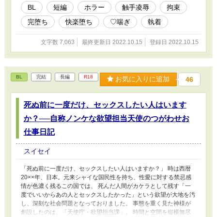
BL
短編
ホラー
触手凌辱
拘束
完堕ち
快楽堕ち
♡喘ぎ
執着
文字数 7,063
最終更新日 2022.10.15
登録日 2022.10.15
BL
完結
長編
R18
お気に入りに追加
46
死ぬ前に一度だけ、セックスしたい人はいます
か？──自称ノンケな欲望担当天使のつがわせお
仕事日記
スイセイ
「死ぬ前に一度だけ、セックスしたい人はいますか？」 時は西暦
20××年、日本。元来シャイな国民性を持ち、性愛に対する禁忌感
情が色濃く残るこの国では、 死んだ人間がカケラとして残す「一
度でいいからあの人とセックスしたかった」という欲望が大地を汚
し、深刻な社会問題となっておりました。 事態を重く見た神様が
創設したのは、「天使庁・欲望担当課」。 時間と空間を縦横無尽