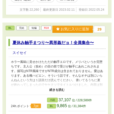
文字数 22,260
最終更新日 2023.02.11
登録日 2022.05.24
BL
完結
短編
R18
お気に入りに追加
29
夏休み触手まつり〜異形姦だョ！全員集合〜
スイセイ
ホラー風味に見せかけたただの触手エロです。メリバというか完堕
ちです。主人公（攻め）の目の前で受けが触手にあれこれされま
す。描写はNTR風味ですがNTR成分は含まれておりません。愛はあ
ります。ある種ハピエン。そういう話です。そんなオチは別にいら
んねんという方は１話目だけ読んでください。 書いてるうちに夏
が終わってしまったのでヤケクソでタイトルつけました。内容は別
にギャグではないです。エロ方面はわりと頑張りました。強姦描
写・異種姦・ハート喘ぎ・ほんのちょっとだけ濁点喘ぎ注意。 た
ぶん来週あたりから連載始めるので、よかったらそちらもよろしく
37,107
小説
位 / 228,589件
お願いします！
9,865
7pt
24h.ポイント
位 / 31,384件
BL