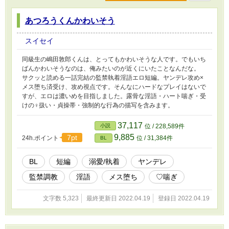
あつろうくんかわいそう
スイセイ
同級生の嶋田敦郎くんは、とってもかわいそうな人です。でもいち
ばんかわいそうなのは、俺みたいのが近くにいたことなんだな。
サクッと読める一話完結の監禁執着淫語エロ短編。ヤンデレ攻め×
メス堕ち済受け、攻め視点です。そんなにハードなプレイはないで
すが、エロは濃いめを目指しました。露骨な淫語・ハート喘ぎ・受
けの♀扱い・貞操帯・強制的な行為の描写を含みます。
37,117
小説
位 / 228,589件
9,885
7pt
24h.ポイント
位 / 31,384件
BL
BL
短編
溺愛/執着
ヤンデレ
監禁調教
淫語
メス堕ち
♡喘ぎ
文字数 5,323
最終更新日 2022.04.19
登録日 2022.04.19