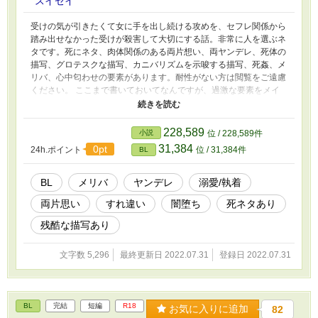
スイセイ
ってきてくれるはずの、今はまだ遠いお前と。 ・いざと言うとき
頼りになる地味系×メンタル弱めガラ悪系、デスゲーム風、ヤンデ
受けの気が引きたくて女に手を出し続ける攻めを、セフレ関係から
レ、執着攻め 【第六章】壊れてしまった物語を美しく終わらせる
踏み出せなかった受けが殺害して大切にする話。非常に人を選ぶネ
ために、あの図書室で物語を分け合った先生と。 ・自らの性癖に
タです。死にネタ、肉体関係のある両片想い、両ヤンデレ、死体の
苦悩する堅物教師×浮世離れした美少年、死ネタあり 【第七章】死
描写、グロテスクな描写、カニバリズムを示唆する描写、死姦、メ
ぬ前に一度だけ、セックスをしたかったあの人と。 ・最終章前
リバ、心中匂わせの要素があります。耐性がない方は閲覧をご遠慮
編、死ネタあり 【第八章】そして死ぬ前にただ一度だけ、セック
ください。 ここまで書いておいてなんですが、過激な要素をメイ
スをしたあの人と。 ・最終章後編
ンに期待されるとだいぶ肩透かしかもしれません。どっちかと言う
と本人たち的にはめでたしめでたしって感じの話です。長々とすみ
ませんが、上記の要素に関しての読後の苦情はご勘弁ください。
228,589
小説
位 / 228,589件
31,384
0pt
24h.ポイント
位 / 31,384件
BL
BL
メリバ
ヤンデレ
溺愛/執着
両片思い
すれ違い
闇堕ち
死ネタあり
残酷な描写あり
文字数 5,296
最終更新日 2022.07.31
登録日 2022.07.31
BL
完結
短編
R18
お気に入りに追加
82