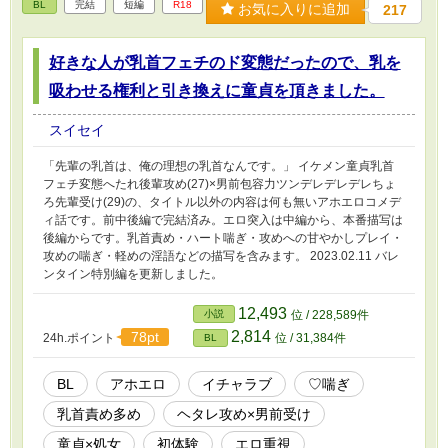
BL
完結
短編
R18
われ→愛されの要素がちょっとだけ入ります。
お気に入りに追加
217
※表紙の背景は祭屋暦様よりお借りしておりま
す。 https://www.pixiv.net/artworks/54224680
好きな人が乳首フェチのド変態だったので、乳を
吸わせる権利と引き換えに童貞を頂きました。
スイセイ
「先輩の乳首は、俺の理想の乳首なんです。」 イケメン童貞乳首
フェチ変態へたれ後輩攻め(27)×男前包容力ツンデレデレデレちょ
ろ先輩受け(29)の、タイトル以外の内容は何も無いアホエロコメデ
ィ話です。前中後編で完結済み。エロ突入は中編から、本番描写は
後編からです。乳首責め・ハート喘ぎ・攻めへの甘やかしプレイ・
攻めの喘ぎ・軽めの淫語などの描写を含みます。 2023.02.11 バレ
ンタイン特別編を更新しました。
12,493
小説
位 / 228,589件
2,814
78pt
24h.ポイント
位 / 31,384件
BL
BL
アホエロ
イチャラブ
♡喘ぎ
乳首責め多め
ヘタレ攻め×男前受け
童貞×処女
初体験
エロ重視