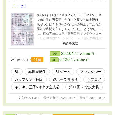
で、実際にもドSで情の薄い快楽主義者ではあるものの、専門分野
スイセイ
においてはインテリ学者肌で探求心と知的好奇心が最優先という面
もある ・南十星に対しては一発目で面倒なのに当たっちゃったな
夜勤バイト明けに倒れ込んだベッドの上で、ス
と思っているが元々大して戻る気もないのと南十星の感情がこの上
マホ片手に過労死した俺こと煤ヶ谷鍮太郎は、
なく美味しいのでとりあえずは現状に甘んじている
気がつけばきらびやかな七人の騎士サマたちが
居並ぶ広間で立ちすくんでいた。 どうやらここ
は、死ぬ直前にコラボ報酬目当てでダウンロー
ドしたBL恋愛ソーシャルゲーム『宝石の騎士と
七つの耀燈（ランプ）』の世界のようだ。俺の
立ち位置はどうやら主人公に対する悪役ライバ
ル、しかも不人気ゆえ途中でフェードアウトす
25,164
小説
位 / 228,589件
るキャラらしい。 だが、俺は知ってしまった。
6,420
21pt
24h.ポイント
位 / 31,384件
BL
最初のチュートリアルバトルにて、イケメンに
守られチヤホヤされて、優しい言葉をかけても
らえる喜びを。 こんなやさしい世界を目の前に
BL
異世界転生
BLゲーム
ファンタジー
して、前世みたいに隅っこで丸まってるだけの
カップリング固定
逆ハー要素あり
ラブコメ
ダンゴムシとして生きてくなんてできっこな
い。過去の陰縁焼き捨てて、コンプラ無視のキ
キラキラ王子×オタク主人公
第11回BL小説大賞
ラキラ王子を傍らに、同じく転生者の廃課金主
人公とバチバチしつつ、俺は俺だけが全力でチ
文字数 271,383
最終更新日 2023.05.05
登録日 2022.10.22
ヤホヤされる世界を目指す！ ※頭の悪いギャ
グ・ソシャゲあるあると・メタネタ多めです。
※逆ハー要素もありますがカップリングは固定
です。 ※R18は最後にあります。 ※愛され→嫌