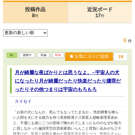
投稿作品
近況ボード
8
17
件
件
8
件
BL
連載中
長編
R18
お気に入りに追加
19
月が綺麗な夜ばかりとは思うなよ。─宇宙人の犬
になったり月が綺麗だったり快楽だったり贖罪だ
ったりその他つまりは宇宙のもろもろ
スイセイ
「お前の犬になんか、死んでもなってたまるか」 性的興奮を喰ら
い人間を犬にする能力を持つ美形軽薄クズ異星人侵略者理系攻め
と、不運にも彼に二つの意味で喰われてしまったもののなぜか能力
に屈しなかった偏屈苦労症芸術家肌いらんこと背負い込みがち三十
路受けが、監視と給餌を兼ねた同居生活を送りつつ、性的なチャレ