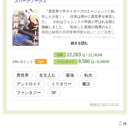
スパークノークス
『異世界で半サイボーグのエージェントに転
生した少女！』 日本は密かに異世界を発見し
た。 それはフェニックス帝国と呼ばれる国と
接触しました。 転生した英雄の指導のもと、
両国は秘密の共同軍事同盟を結ぶことに合意し
た。 18歳ひかる・レイラニがハワイ旅行から
東京に帰国。 彼女がその夜遅くに通りを横断
するとき、トラックが彼女を襲い、彼女は死に
ます。 事故から目を覚ました後、彼女は自分
22,263
小説
位 / 22,263件
がファンタジーの世界にいることに気づいた。
8,580
0pt
24h.ポイント
位 / 8,580件
ファンタジー
しかし、彼女はハーフサイボーグのエージェ
ントに変身し、現在はスターゴーストという特
殊なイセカイ機関で働いている。 新たなサ
異世界
女主人公
最強
転生
イボーグ能力を得たレイラニは、二つの世界で
アンドロイド
ミリタリー
魔法
次の転生したヒーローになれるのか？ ◆◆◆◆
【スターゴースト異世界庁PV】:
ファンタジー
SF
https://youtu.be/tatZzN6mqLg 【ひかる・レイ
ラニ CV】: 橘田 いずみ (https://hibiki-
登録日 2021.10.31
cast.jp/hibiki_f/kitta_izumi/)
2
件