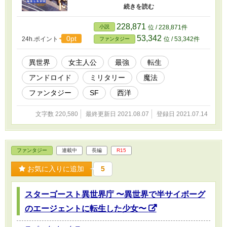
東京に帰国。 彼女がその夜遅くに通りを横断
するとき、トラックが彼女を襲い、彼女は死に
ます。 事故から目を覚ました後、彼女は自分
228,871
小説
位 / 228,871件
がファンタジーの世界にいることに気づいた。
53,342
0pt
24h.ポイント
位 / 53,342件
ファンタジー
しかし、彼女はハーフサイボーグのエージェ
ントに変身し、現在はスターゴーストという特
殊なイセカイ機関で働いている。 新たなサ
異世界
女主人公
最強
転生
イボーグ能力を得たレイラニは、二つの世界で
アンドロイド
ミリタリー
魔法
次の転生したヒーローになれるのか？ ＊主に
「カクヨム」で連載中 ◆◆◆◆ 【スターゴー
ファンタジー
SF
西洋
スト異世界庁PV】:
https://youtu.be/tatZzN6mqLg 【ひかる・レイ
文字数 220,580
最終更新日 2021.08.07
登録日 2021.07.14
ラニ CV】: 橘田 いずみ (https://hibiki-
cast.jp/hibiki_f/kitta_izumi/)
ファンタジー
連載中
長編
R15
お気に入りに追加
5
スターゴースト異世界庁 〜異世界で半サイボーグ
のエージェントに転生した少女〜