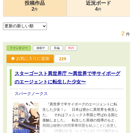
投稿作品
近況ボード
2
4
件
件
2
件
ファンタジー
連載中
長編
R15
お気に入りに追加
229
スターゴースト異世界庁 〜異世界で半サイボーグ
のエージェントに転生した少女〜
スパークノークス
『異世界で半サイボーグのエージェントに転
生した少女！』 日本は密かに異世界を発見し
た。 それはフェニックス帝国と呼ばれる国と
接触しました。 転生した英雄の指導のもと、
両国は秘密の共同軍事同盟を結ぶことに合意し
た。 18歳ひかる・レイラニがハワイ旅行から