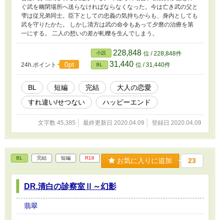
ぐ武を幽閉場所へ送らなければならなくなった。今は亡き武の父と
雫は従兄弟同士。臣下としての忠義の気持ちからも、身内としても
武を守りたかた。 しかし清方は武の命令もあって夕麿の治療を第
一にする。 二人の想いの差が軋轢を生んでしまう。
228,848
小説
位 / 228,848件
31,440
0pt
24h.ポイント
位 / 31,440件
BL
BL
短編
完結
大人の恋愛
すれ違い/せつない
ハッピーエンド
文字数 45,385
最終更新日 2020.04.09
登録日 2020.04.09
BL
完結
短編
R18
お気に入りに追加
23
DR.清白の診察室Ⅱ～幻影
翡翠