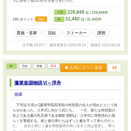
下に任せて清方の行方を追う雫だった。
228,848
小説
位 / 228,848件
31,440
0pt
24h.ポイント
位 / 31,440件
BL
貴族・皇家
完結
ストーカー
誘拐
文字数 29,027
最終更新日 2020.08.24
登録日 2020.08.24
BL
完結
長編
R18
お気に入りに追加
34
蓬莱皇国物語Ⅵ～浮舟
翡翠
下河辺 行長から̪紫霄学院高等部の特別室の住人が現れたという知
らせがあった。入学式に向かう武たち。 一方、新たな特別室の
住人である薫の乳兄弟である御影 朔耶は、入学式に突然現れた彼
らっを警戒する。彼と彼の弟たちはずっと薫を守って来たのだっ
た。 自分と同じく薫を学院都市の外に出すと武は宣言し、寄り