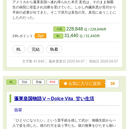
アメリカから蓬莱皇国へ連れ帰られた本庄 直也は、そのまま御園
生の病院に収監され治療を受けていた。しかし内臓疾患が見付かり
手術の必要が出てきた。そこで清方は直也の兄、真也に会うことに
したのだった。
228,848
小説
位 / 228,848件
31,440
0pt
24h.ポイント
位 / 31,440件
BL
BL
完結
執着
文字数 47,640
最終更新日 2020.04.07
登録日 2020.04.07
BL
完結
長編
R18
お気に入りに追加
38
蓬莱皇国物語Ⅴ～Dolce Vita_甘い生活
翡翠
「ひとりになりたい」という置手紙を残して武が、御園生邸から一
人で姿を消した。彼の行方を追う雫たち。彼の無事をひたすら願い