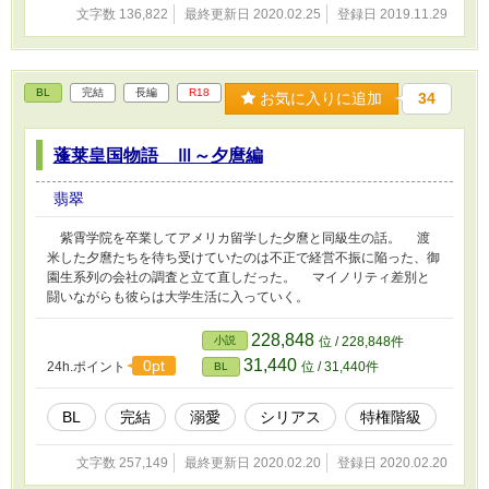
文字数 136,822
最終更新日 2020.02.25
登録日 2019.11.29
BL
完結
長編
R18
お気に入りに追加
34
蓬莱皇国物語 Ⅲ～夕麿編
翡翠
紫霄学院を卒業してアメリカ留学した夕麿と同級生の話。 渡
米した夕麿たちを待ち受けていたのは不正で経営不振に陥った、御
園生系列の会社の調査と立て直しだった。 マイノリティ差別と
闘いながらも彼らは大学生活に入っていく。
228,848
小説
位 / 228,848件
31,440
0pt
24h.ポイント
位 / 31,440件
BL
BL
完結
溺愛
シリアス
特権階級
文字数 257,149
最終更新日 2020.02.20
登録日 2020.02.20