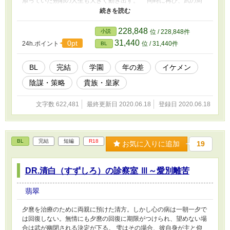
添っていた朔耶の人生も大きく動き出す。 同時に再び、武の周
辺に不穏な動きが復活する。 紫霄学院に隠された更なる『闇』
が、新たな仲間をも巻き込んでいく。 翻弄される彼らはまるで
水面を漂う『浮舟』のよう。
228,848
小説
位 / 228,848件
31,440
0pt
24h.ポイント
位 / 31,440件
BL
BL
完結
学園
年の差
イケメン
陰謀・策略
貴族・皇家
文字数 622,481
最終更新日 2020.06.18
登録日 2020.06.18
BL
完結
短編
R18
お気に入りに追加
19
DR.清白（すずしろ）の診察室 Ⅲ～愛別離苦
翡翠
夕麿を治療のために両親に預けた清方。しかし心の病は一朝一夕で
は回復しない。無情にも夕麿の回復に期限がつけられ、望めない場
合は武が幽閉される決定が下る。 雫はその場合、彼自身が主と仰