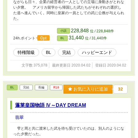
ながらも日々、企業の経営者の一人としての立場に身動きがとれな
い夕麿。 アメリカ留学から帰国した武たちがそれぞれの選択し
た道へ進んでいく。同時に皇家の一員としての武に公務が与えられ
た。
228,848
小説
位 / 228,848件
31,440
0pt
24h.ポイント
位 / 31,440件
BL
特権階級
BL
完結
ハッピーエンド
文字数 375,078
最終更新日 2020.04.02
登録日 2020.04.02
BL
完結
長編
R18
お気に入りに追加
32
蓬莱皇国物語 Ⅳ～DAY DREAM
翡翠
雫と周と共に渡米した武を待ち受けていたのは、別人のようにな
った夕麿だった。