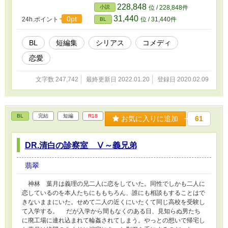
228,848
小説
位 / 228,848件
31,440
0pt
24h.ポイント
位 / 31,440件
BL
BL
短編集
シリアス
コメディ
恋愛
文字数 247,742
最終更新日 2022.01.20
登録日 2020.02.09
BL
完結
短編
R18
お気に入りに追加
61
DR.清白の診察室 Ⅴ～義兄弟
翡翠
神林 葉月は義理の兄二人に恋をしていた。同性でしかも二人に
恋しているのを本人たちにももちろん、誰にも相談もすることはで
きないままにいた。せめて二人の近くにいたくて同じ高校を受験し
て入学する。 だが入学から間もなくのある日、見知らぬ男たち
に廃工場に連れ込まれて輪姦されてしまう。やっとの想いで帰宅し