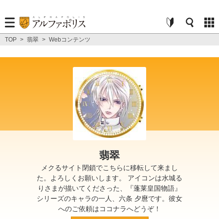
TOP
>
翡翠
>
Webコンテンツ
翡翠
メクるサイト閉鎖でこちらに移転して来まし
た。よろしくお願いします。 アイコンは水城る
りさまが描いてくださった、『蓬莱皇国物語』
シリーズのキャラの一人、六条 夕麿です。彼女
へのご依頼はココナラへどうぞ！