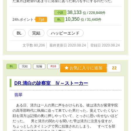
た葉月は絶望のあまりに浴室にあった剃刀を手にするのだった。
38,133
小説
位 / 228,848件
10,350
7pt
24h.ポイント
位 / 31,440件
BL
BL
完結
ハッピーエンド
文字数 80,206
最終更新日 2020.08.24
登録日 2020.08.24
BL
完結
短編
R18
お気に入りに追加
22
DR.清白の診察室 Ⅳ～ストーカー
翡翠
ある日、清方は一人の男に声をかけられる。彼は清方が紫霄学院
の高等部時代に執拗に迫って来ていた男だった。覚えていたくない
顔を清方は記憶の奥に押しやっていて、とっさに思い出せないほど
だった。 男と清方の関わりを聞いた雫は清方に注意を促すが、
ちょっとしたタイミングで男に拉致されたしまう。 すべてを部