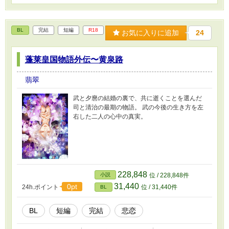
BL
完結
短編
R18
お気に入りに追加
24
蓬莱皇国物語外伝〜黄泉路
翡翠
武と夕麿の結婚の裏で、共に逝くことを選んだ
司と清治の最期の物語。 武の今後の生き方を左
右した二人の心中の真実。
228,848
小説
位 / 228,848件
31,440
0pt
24h.ポイント
位 / 31,440件
BL
BL
短編
完結
悲恋