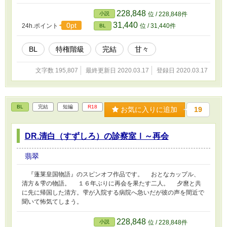
228,848
小説
位 / 228,848件
31,440
0pt
24h.ポイント
位 / 31,440件
BL
BL
特権階級
完結
甘々
文字数 195,807
最終更新日 2020.03.17
登録日 2020.03.17
BL
完結
短編
R18
お気に入りに追加
19
DR.清白（すずしろ）の診察室Ⅰ～再会
翡翠
『蓬莱皇国物語』のスピンオフ作品です。 おとなカップル、
清方＆雫の物語。 １６年ぶりに再会を果たす二人。 夕麿と共
に先に帰国した清方。雫が入院する病院へ急いだが彼の声を間近で
聞いて怖気てしまう。
228,848
小説
位 / 228,848件