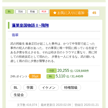
BL
完結
長編
R18
お気に入りに追加
45
蓬莱皇国物語Ⅱ~飛翔
翡翠
武の同級生 板倉正巳が起こした事件は、かつて中等部で起こった
事件の犯人の影があった。その事実に唯一学院に残っている生徒で
ある夕麿を怯えさせる。それは幼き日のトラウマと重なり、雨に対
しての拒絶反応として現れた。 夕麿を一人にするな。武の願いも
虚しく雨の日に夕麿が襲撃される。
20,255
小説
位 / 228,848件
5,110
35pt
24h.ポイント
位 / 31,440件
BL
BL
学園
イケメン
特権階級
生徒会
文字数 416,074
最終更新日 2020.02.09
登録日 2020.01.21