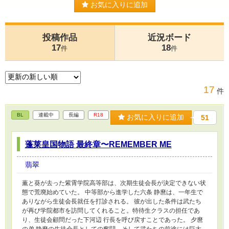
お気に入りに追加
投稿作品
近況ボード
17
18
件
件
17
件
BL
連載中
長編
R18
お気に入りに追加
51
蓬莱皇国物語 最終章〜REMEMBER ME
翡翠
薫と葵が去った紫霄学院高等部は、次期生徒会長が決定できない状
態で荒廃始めていた。 中等部から進学した六条 静麿は、一年生で
ありながら生徒会長就任を打診される。 彼が出した条件は武たち
が再び学院都市を訪問してくれること。特待生クラスの担任であ
り、生徒会顧問だった下河辺 行長を呼び戻すことであった。 夕麿
の弟 静麿の生徒会長としての奮闘、そして武たちの前途には巨大