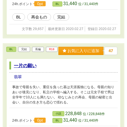
31,440
0pt
24h.ポイント
位 / 31,440件
BL
BL
再会もの
完結
文字数 29,657
最終更新日 2020.02.27
登録日 2020.02.27
BL
完結
長編
R18
お気に入りに追加
47
一片の願い
翡翠
事故で母親を失い、重症を負った基は天涯孤独になる。母親の知り
あいが後見になり、私立の学校へ編入する。そこは元女子校で男は
全学年で10人にも満たない。 幼なじみとの再会、母親の秘密と出
会い、自分の生き方も恋心で揺れる。
228,848
小説
位 / 228,848件
31,440
0pt
24h.ポイント
位 / 31,440件
BL