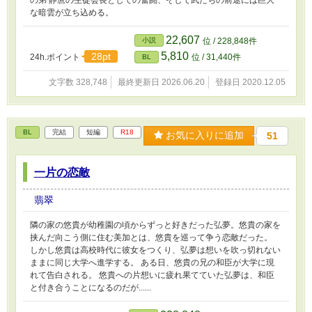
な暗雲が立ち込める。
22,607
小説
位 / 228,848件
5,810
28pt
24h.ポイント
位 / 31,440件
BL
文字数 328,748
最終更新日 2026.06.20
登録日 2020.12.05
BL
完結
短編
R18
お気に入りに追加
51
一片の恋敵
翡翠
隣の家の悠貴が幼稚園の頃からずっと好きだった弘夢。悠貴の家を
挟んだ向こう側に住む美加とは、悠貴を巡って争う恋敵だった。
しかし悠貴は高校時代に彼女をつくり、弘夢は想いを吹っ切れない
ままに同じ大学へ進学する。 ある日、悠貴の兄の和臣が大学に現
れて告白される。 悠貴への片想いに疲れ果てていた弘夢は、和臣
と付き合うことになるのだが......