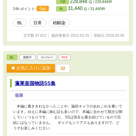
228,848
小説
位 / 228,848件
31,440
0pt
24h.ポイント
位 / 31,440件
BL
BL
日常
幼馴染
文字数 97,822
最終更新日 2022.03.15
登録日 2020.05.06
BL
連載中
ｼｮｰﾄｼｮｰﾄ
R18
お気に入りに追加
32
蓬莱皇国物語SS集
翡翠
本編に書ききれなかったことや、脇役キャラのあれこれを書いて
います。ゆえに本編に絡む話も多いので、本編に合わせて順次公開
していくつもりです。 また、SSは現在も書き続けているので完
結にはなっていません。 ギャグもシリアスもありますので、ど
うぞお楽しみください。