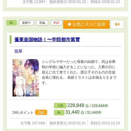
文字数 13,994
最終更新日 2020.01.10
登録日 2020.01.10
BL
連載中
長編
R18
お気に入りに追加
64
蓬莱皇国物語Ⅰ〜学院都市紫霄
翡翠
シングルマザーだった母親の結婚で、武は全寮
制の学校に編入することになった。入寮の日に
迎えに出て来てくれた、貴公子そのものの生徒
会長に憧れる。 表紙イラストは水城るりさまで
す。
228,848
小説
位 / 228,848件
31,440
0pt
24h.ポイント
位 / 31,440件
BL
文字数 167,698
最終更新日 2020.01.01
登録日 2019.12.19