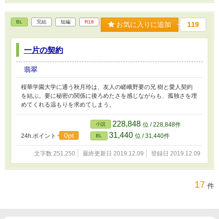
BL
完結
短編
R18
お気に入りに追加
119
一片の契約
翡翠
桜華学園大学に通う秋月玲は、友人の嵯峨野要の兄 樹と愛人契約
を結ぶ。要に秘密の関係に後ろめたさを感じながらも、孤独さを埋
めてくれる温もりを求めてしまう。
228,848
小説
位 / 228,848件
31,440
0pt
24h.ポイント
位 / 31,440件
BL
文字数 251,250
最終更新日 2019.12.09
登録日 2019.12.09
17
件