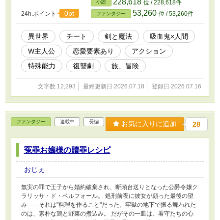
228,618
小説
位 / 228,618件
死なない男と、死ねない少女の、世界を敵に回す凄惨で美しい逃避
53,260
0pt
24h.ポイント
位 / 53,260件
ファンタジー
行が始まる。 ――そんな、いずれ、世界にとっての脅威となる存
在の誕生は、ふたりにとっての幸福の始まりでもあった。
異世界
チート
剣と魔法
吸血鬼×人間
W主人公
恋愛要素あり
アクション
特殊能力
復讐劇
旅、冒険
文字数 12,293
最終更新日 2026.07.18
登録日 2026.07.16
ファンタジー
連載中
長編
お気に入りに追加
28
冤罪お嬢様の贖罪レシピ
おじぇ
無実の罪で王子から婚約破棄され、断頭台送りとなった公爵令嬢ク
ラリッサ・ド・ベルフォール。 処刑前夜に彼女が願った最後の望
み――それは"料理を作ること"だった。牢獄の地下で振る舞われた
のは、素朴な鶏と野菜の煮込み。 だがその一皿は、看守たちの心