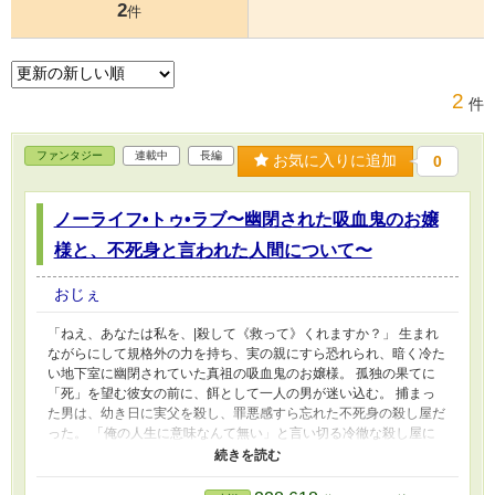
2
件
2
件
ファンタジー
連載中
長編
お気に入りに追加
0
ノーライフ•トゥ•ラブ〜幽閉された吸血鬼のお嬢
様と、不死身と言われた人間について〜
おじぇ
「ねえ、あなたは私を、|殺して《救って》くれますか？」 生まれ
ながらにして規格外の力を持ち、実の親にすら恐れられ、暗く冷た
い地下室に幽閉されていた真祖の吸血鬼のお嬢様。 孤独の果てに
「死」を望む彼女の前に、餌として一人の男が迷い込む。 捕まっ
た男は、幼き日に実父を殺し、罪悪感すら忘れた不死身の殺し屋だ
った。 「俺の人生に意味なんて無い」と言い切る冷徹な殺し屋に
対し、お嬢様が持ちかけたのは、あまりにも奇妙で無邪気な『契
約』。 「あなたの依頼、私が手伝ってあげる！！」 殺しの予約を
消化するため、そしていつか訪れる「至高の殺害」を果たすため。