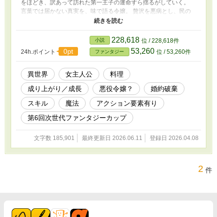
をほどき、訳あって訪れた第一王子の運命すら揺るがしていく。
言葉では届かない真実を、味で語る令嬢。 贅沢を悪病とし、民の
温もりを忘れた王国にとって、彼女の料理は“薬”となり得るのか。
そして処刑されるはずだった令嬢は辺境の修道院で何を成すのか。
これは、食と誇り、そして隠し味程度の愛を武器に、歪んだ国を内
228,618
小説
位 / 228,618件
側から治していく一人の貴族令嬢の物語。
53,260
0pt
24h.ポイント
位 / 53,260件
ファンタジー
異世界
女主人公
料理
成り上がり／成長
悪役令嬢？
婚約破棄
スキル
魔法
アクション要素有り
第6回次世代ファンタジーカップ
文字数 185,901
最終更新日 2026.06.11
登録日 2026.04.08
2
件