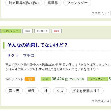
終末世界×ほのぼの
異世界
ファンタジー
文字数 7,567
ファンタジー
完結
ｼｮｰﾄｼｮｰﾄ
R15
そんなの約束してないけど？
サクラ マチコ
事故で死んだ男が気付いた場所は白い世界 目の前には『あなたは死にました』
かは自分次第 テンプレ転生が増えてきた今だからこそ、気を付けたい
36,424
5
7pt
24h.ポイント
小説
位 / 228,725件
ファンタジー
異世界
転生
神
クズ
ざまぁ要素あり？
文字数 4,284