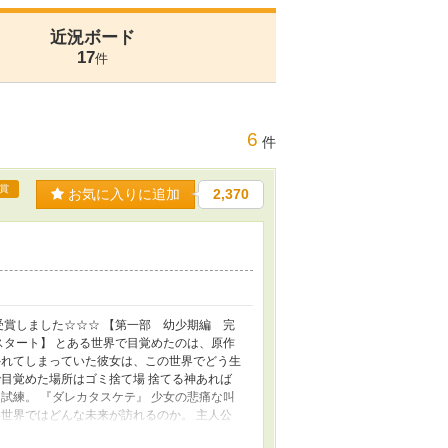
近況ボード
17
件
6
件
賞
お気に入りに追加
2,370
受賞しました☆☆☆ 【第一部 幼少期編 完
スタート】 とある世界で目覚めたのは、原作
外れてしまっていた彼女は、この世界でどう生
目覚めた場所はゴミ捨て場 捨てる神あれば
試練。 『ダレカタスケテ』 少女の悲痛な叫
世界ではどんな未来が訪れるのか。 主人公
 ダークモードが多いですので 苦手な方は読