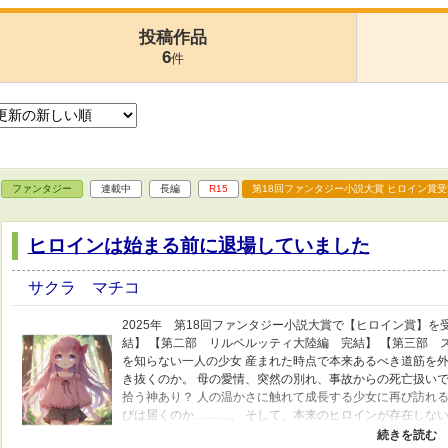
投稿作品
6
件
ファンタジー
連載中
長編
R15
第18回ファンタジー小説大賞 ヒロイン賞受
ヒロインは始まる前に退場していました
サクラ マチコ
2025年 第18回ファンタジー小説大賞で【ヒロイン賞】を
結】 【第二部 リルベルッティ大陸編 完結】 【第三部 
を知らない一人の少女 産まれた時点で本来あるべき道筋を
き抜くのか。 母の愛情、突然の別れ、事故からの死亡扱いで
拾う神あり？ 人の温かさに触れて成長する少女に再び訪れる
びは届くのか………。 そして、本来のヒロインが存在しない
が７歳になる頃までは平和、ホノボノが続きます。 ※閑話は