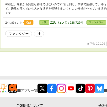
神様は、最初から完璧な神様ではないのです 皆と同じ、学校で勉強して、修
て、経験を積んでから大きな世界を管理するのです この神様が作っている世
ます
228,725
0pt
24h.ポイント
小説
位 / 228,725件
ファンタジー
ファンタジー
神
文字数 10,109
アプリ一覧
ご利用について
会社