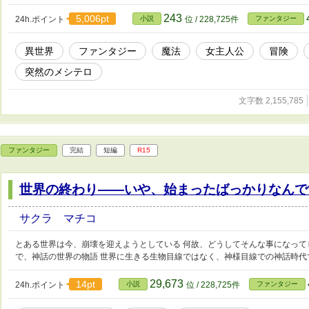
み飛ばして頂いても 主人公の物語には 然程影響がありませ
すので 後でまとめ読みでもOK。 ホノボノモードとのギャ
243
5,006pt
24h.ポイント
小説
位 / 228,725件
ファンタジー
('◇')ゞ ※注※ 主人公が『原作』を知らないため『本編（
る『原作』のお話が出るのは第三部以降となります。 ダー
異世界
ファンタジー
魔法
女主人公
冒険
ィオの天真爛漫キャラに 本編のダーク要素は少な目。 同作
中。カクヨム先行となっております。 作者 非常に豆腐マイ
突然のメシテロ
すので悪しからず。 ※登場人物、地図情報など、設定集を別
スなどのショートストーリーを別途投稿いたしました。
文字数 2,155,785
ファンタジー
完結
短編
R15
世界の終わり――いや、始まったばっかりなんです
サクラ マチコ
とある世界は今、崩壊を迎えようとしている 何故、どうしてそんな事になって
で、神話の世界の物語 世界に生きる生物目線ではなく、神様目線での神話時代
29,673
14pt
24h.ポイント
小説
位 / 228,725件
ファンタジー