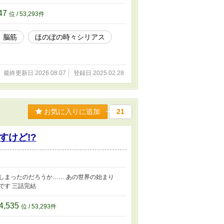
ん。 主人公と両親に関わる周囲の話となりま
ップが激しめですので お気を付けくださいませ
47
位 / 53,293件
原作）』描写はほとんど出ません。 関係者によ
クファンタジーになる予定でしたが、主人公ヴ
脳筋
ほのぼの時々シリアス
品を『小説を読もう』『カクヨム』でも配信
ンドですので、悪意あるコメントは削除しま
途投稿いたしました。 ※主人公の母アイリ
最終更新日 2026.08.07
登録日 2025.02.28
お気に入りに追加
21
けど!?
しまったのだろうか…… あの世界の始まり
です 三話完結
4,535
位 / 53,293件