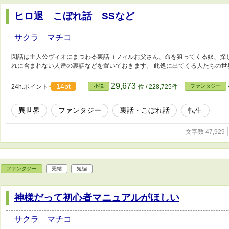
ヒロ退 こぼれ話 SSなど
サクラ マチコ
閑話は主人公ヴィオにまつわる裏話（フィルお父さん、命を狙ってくる奴、探
れに含まれない人達の裏話などを置いておきます。 此処に出てくる人たちの
29,673
14pt
24h.ポイント
小説
位 / 228,725件
ファンタジー
異世界
ファンタジー
裏話・こぼれ話
転生
文字数 47,929
ファンタジー
完結
短編
神様だって初心者マニュアルがほしい
サクラ マチコ