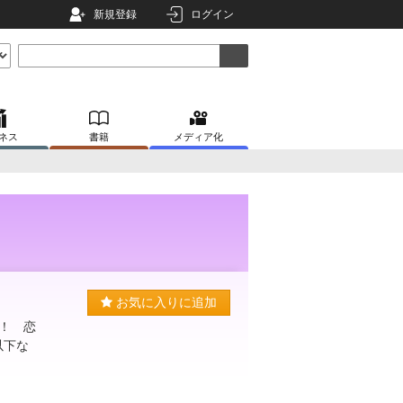
新規登録
ログイン
ネス
書籍
メディア化
お気に入りに追加
！ 恋
以下な