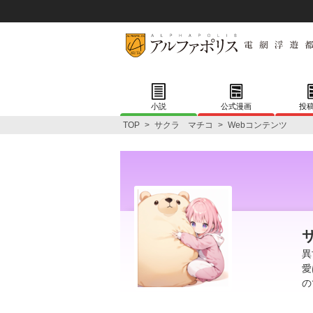
小説
公式漫画
投
TOP
>
サクラ マチコ
>
Webコンテンツ
異
愛
の