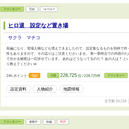
ファンタジー
完結
ｼｮｰﾄｼｮｰﾄ
ヒロ退 設定など置き場
サクラ マチコ
長編になり、登場人物なども増えてきましたので、設定集なるものを別枠で作
性もありますので、その辺りはご注意くださいませ。 第一章時点での内容の
で分かる秘密は一応伏せています。 あれはどうなってるのだ？ あの人は？ 
り教えてくださいw
228,725
0pt
24h.ポイント
小説
位 / 228,725件
ファンタジー
設定資料
人物紹介
地図情報
文字数 50,234
ファンタジー
連載中
短編
R15