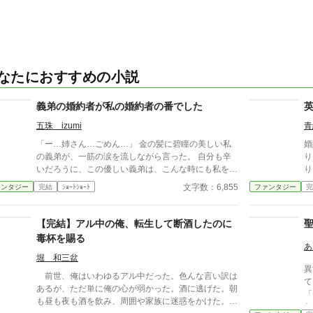
なたにおすすめの小説
義弟の婚約者が私の婚約者の番でした
五珠 izumi
青
「ー…姉さん…ごめん…」 金の髪に碧瞳の美しい私
婚
の義弟が、一筋の涙を流しながら言った。 自分も辛
り
いだろうに、この優しい義弟は、こんな時にも私を気
り
遣ってくれているのだ。 視界の先には 私の婚約者と
い
文字数：6,855
ァンタジー
完結
ｼｮｰﾄｼｮｰﾄ
ファンタジー
完
義弟の婚約者が見つめ合っている姿があった。
- - - - 
5/
【完結】アル中の俺、転生して断酒したのに
毒杯を賜る
あ
堀 和三盆
異
前世、俺はいわゆるアル中だった。色んな言い訳は
て
あるが、ただ単に俺の心が弱かった。酒に逃げた。朝
「
も昼も夜も酒を飲み、周囲や家族に迷惑をかけた。だ
だ