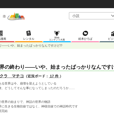
Web
稿漫画
レンタル
絵本ひろば
ビジ
コンテンツ大賞
り――いや、始まったばっかりなんですけど!?
界の終わり――いや、始まったばっかりなんですけ
クラ マチコ
（近況ボード：
17 件
）
ある世界は今、崩壊を迎えようとしている
故、どうしてそんな事になってしまったのだろうか……
の世界の始まりで、神話の世界の物語
界に生きる生物目線ではなく、神様目線での神話時代です
話完結