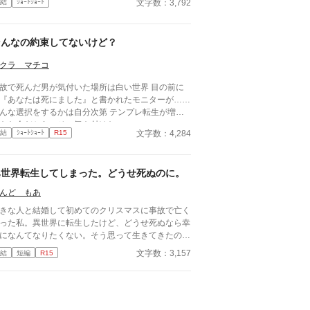
文字数：3,792
結
ｼｮｰﾄｼｮｰﾄ
そんなの約束してないけど？
クラ マチコ
故で死んだ男が気付いた場所は白い世界 目の前に
『あなたは死にました』と書かれたモニターが……
んな選択をするかは自分次第 テンプレ転生が増え
きた今だからこそ、気を付けたい
文字数：4,284
結
ｼｮｰﾄｼｮｰﾄ
R15
異世界転生してしまった。どうせ死ぬのに。
んど もあ
きな人と結婚して初めてのクリスマスに事故で亡く
った私。異世界に転生したけど、どうせ死ぬなら幸
になんてなりたくない。そう思って生きてきたのだ
ど……。
文字数：3,157
結
短編
R15