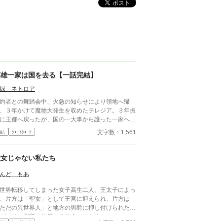
英雄一家は国を去る【一話完結】
緑 ネトロア
約者との舞踏会中、火急の知らせにより領地へ帰
、３年かけて魔物大発生を収めたテレジア。３年振
に王都へ戻ったが、国の一大事から護った一家へ言
渡されたのは、テレジアの婚約破棄だった。 - - - - -
文字数：1,561
結
ｼｮｰﾄｼｮｰﾄ
- - - - ただいま後日談の加筆を計画中です。 202
06/22
聖女じゃない私たち
んど もあ
世界転移してしまった女子高生二人。王太子によっ
、片方は「聖女」として王宮に迎えられ、片方は
ただの異世界人」と地方の男爵に押し付けられた。
が、その判断に納得する二人ではなく……。