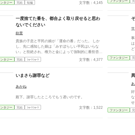
から。転生した俺は決意した。今世では決して酒は飲
ファンタジー
完
文字数：4,145
ァンタジー
完結
短編
まない、と。 それなのに、まさか無実の罪で毒杯
を賜るなんて。
一度捨てた番を、都合よく取り戻せると思わ
ないでください
サ
紡里
事
貴族の子息と平民の娘が「運命の番」だった。 しか
は
し、先に感知した娘は「みすぼらしい平民はいらな
ど
い」と拒絶され、権力と金によって強制的に番拒否の
て
手術を受けさせられる。 一年後。成長した子息は娘
ファンタジー
完
文字数：4,377
ァンタジー
完結
ｼｮｰﾄｼｮｰﾄ
を番だと認識し、今度は「解除しろ」と迫ってきた。
それを拒んだ娘を、彼は「番の義務違反だ」と裁判に
訴える。 「拒否なさったのは、そちらです」震えな
いまさら謝罪など
がらも、少女は法廷で自らの意思を語る。 運命か、
あ
尊厳か――下された判決は？
あかね
好
殿下。謝罪したところでもう遅いのです。
な
せ
文字数：1,522
ァンタジー
完結
ｼｮｰﾄｼｮｰﾄ
け
ファンタジー
完