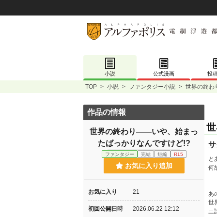
小説
公式漫画
投
TOP
>
小説
>
ファンタジー小説
>
世界の終わ
作品の情報
世
世界の終わり――いや、始まっ
たばっかりなんですけど!?
サ
ファンタジー
完結
短編
R15
と
お気に入り追加
何
お気に入り
21
あ
世
初回公開日時
2026.06.22 12:12
三