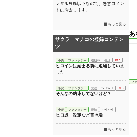
ンタル豆腐以下なので、悪意コメン
トは消去します。
もっと見る
あ
サクラ マチコの登録コンテン
ツ
小説
ファンタジー
連載中
長編
R15
ヒロインは始まる前に退場していま
した
フ
小説
ファンタジー
完結
ｼｮｰﾄｼｮｰﾄ
R15
そんなの約束してないけど？
小説
ファンタジー
完結
ｼｮｰﾄｼｮｰﾄ
ヒロ退 設定など置き場
もっと見る