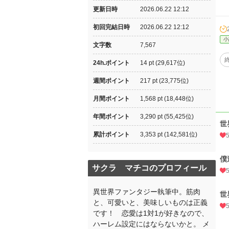
更新日時
2026.06.22 12:12
初回完結日時
2026.06.22 12:12
小
文字数
7,567
24h.ポイント
14 pt (29,617位)
週間ポイント
217 pt (23,775位)
月間ポイント
1,568 pt (18,448位)
年間ポイント
3,290 pt (55,425位)
世
累計ポイント
3,353 pt (142,581位)
僕
サクラ マチコのプロフィール
異世界ファンタジー執筆中。筋肉
世
と、可愛いと、美味しいものは正義
です！ 恋愛は1対1が好きなので、
ハーレム設定にはならないかと。 メ