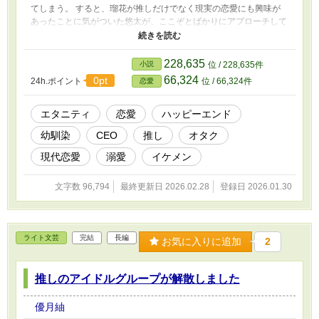
てしまう。 すると、瑠花が推しだけでなく現実の恋愛にも興味が
あったことに気がついた悠太が、ここぞとばかりにアプローチして
きて……！？ 推しの結婚から始まる、一度は諦めた初恋の幼馴染
との溺愛ラブストーリーです。 ♦︎Rシーンのある話には＊をつけて
います
228,635
小説
位 / 228,635件
66,324
0pt
24h.ポイント
位 / 66,324件
恋愛
エタニティ
恋愛
ハッピーエンド
幼馴染
CEO
推し
オタク
現代恋愛
溺愛
イケメン
文字数 96,794
最終更新日 2026.02.28
登録日 2026.01.30
ライト文芸
完結
長編
お気に入りに追加
2
推しのアイドルグループが解散しました
優月紬