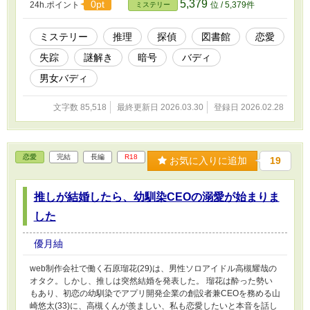
5,379
0pt
24h.ポイント
位 / 5,379件
ミステリー
ミステリー
推理
探偵
図書館
恋愛
失踪
謎解き
暗号
バディ
男女バディ
文字数 85,518
最終更新日 2026.03.30
登録日 2026.02.28
恋愛
完結
長編
R18
お気に入りに追加
19
推しが結婚したら、幼馴染CEOの溺愛が始まりま
した
優月紬
web制作会社で働く石原瑠花(29)は、男性ソロアイドル高槻耀哉の
オタク。しかし、推しは突然結婚を発表した。 瑠花は酔った勢い
もあり、初恋の幼馴染でアプリ開発企業の創設者兼CEOを務める山
崎悠太(33)に、高槻くんが羨ましい、私も恋愛したいと本音を話し