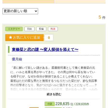
5
件
ミステリー
完結
長編
R15
お気に入りに追加
0
東條栞と恋の謎 〜変人探偵を添えて〜
優月紬
「君に解いて欲しい謎がある」 図書館司書として働く東條栞の元
に、ハルと名乗る男がやってきた。 その男は何やら栞を知ってい
る様子だが、なぜか自分が探偵であることしか教えてくれない。
最初はただの変な男だと無視するつもりだった栞だが、妙な失踪事
件の目撃者となり、気がつけばハルに協力することになって……？
失踪した女子大生の失踪理由とその行方、栞が出会った男、ハルの
正体とは。 記憶喪失中の図書館司書×イケメン変人探偵が事件を解
決する、男女バディミステリー！
228,635
小説
位 / 228,635件