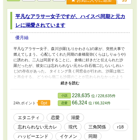
33
平凡なアラサー女子ですが、ハイスペ同期と元カ
レに溺愛されています
優月紬
平凡なアラサー女子、森川沙羅(もりかわさら)の家が、突然火事で
燃えてしまう。 心配してくれた同期の倉橋龍弥(くらはしりゅうや)
に誘われ、二人は同居することに。 倉橋に好きだと伝えられた沙
羅だったが、彼女には忘れられない元カレ白石嶺二(しらいしれい
じ)の存在があった。 タイミング良く同窓会が行われ、沙羅は嶺二
と再会する。 どうやら嶺二も沙羅のことが忘れられなかったよう
で……？ 忘れられない元彼とハイスペ同期の間で揺れ動く、三角
関係ラブストーリー。 ♦︎R18シーンがある話には※を付けています
♦︎地雷が多い方はお気をつけください
228,635
小説
位 / 228,635件
66,324
0pt
24h.ポイント
位 / 66,324件
恋愛
エタニティ
恋愛
溺愛
忘れられない元カレ
現代
三角関係
r18
ハッピーエンド
イケメン
同期