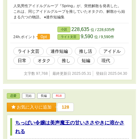
人気男性アイドルグループ『Spring』が、突然解散を発表した。
これは、同じアイドルグループを推していたオタクの、解散から始
まる六つの物語。 ♦︎連作短編集
228,635
小説
位 / 228,635件
9,590
0pt
24h.ポイント
位 / 9,590件
ライト文芸
ライト文芸
連作短編
推し活
アイドル
日常
オタク
推し
短編
現代
文字数 97,768
最終更新日 2025.05.31
登録日 2025.04.30
恋愛
完結
長編
R18
お気に入りに追加
128
ちっぱい令嬢は美声魔王の甘いささやきに溶かさ
れる