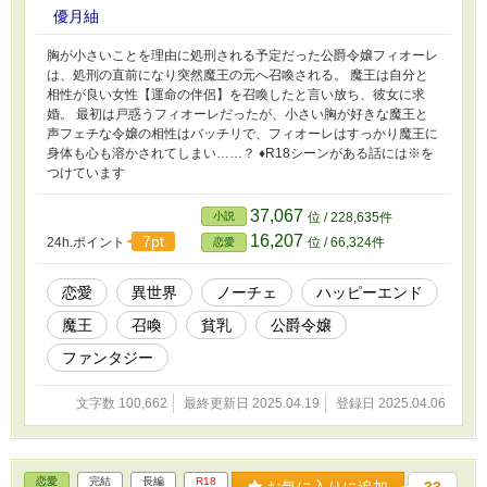
優月紬
胸が小さいことを理由に処刑される予定だった公爵令嬢フィオーレ
は、処刑の直前になり突然魔王の元へ召喚される。 魔王は自分と
相性が良い女性【運命の伴侶】を召喚したと言い放ち、彼女に求
婚。 最初は戸惑うフィオーレだったが、小さい胸が好きな魔王と
声フェチな令嬢の相性はバッチリで、フィオーレはすっかり魔王に
身体も心も溶かされてしまい……？ ♦︎R18シーンがある話には※を
つけています
37,067
小説
位 / 228,635件
16,207
7pt
24h.ポイント
位 / 66,324件
恋愛
恋愛
異世界
ノーチェ
ハッピーエンド
魔王
召喚
貧乳
公爵令嬢
ファンタジー
文字数 100,662
最終更新日 2025.04.19
登録日 2025.04.06
恋愛
完結
長編
R18
お気に入りに追加