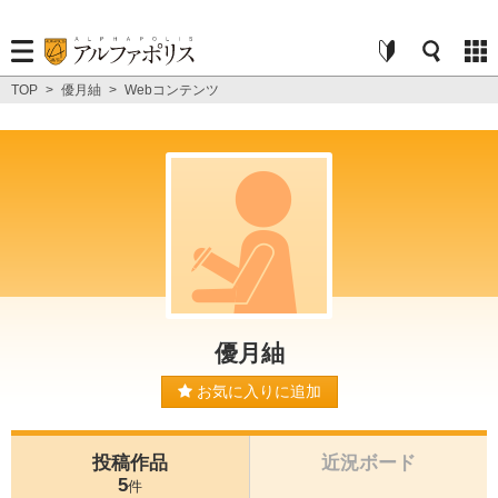
TOP
>
優月紬
>
Webコンテンツ
優月紬
お気に入りに追加
投稿作品
近況ボード
5
件