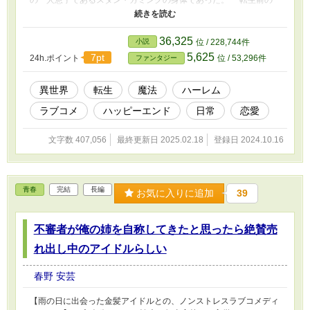
の一人息子であるスタン・カミングの身体であった。 転生前の
スタンは若干６歳。そして生まれた頃より甘やかされて育ってきた
その性格は、わがまま放題のドラ息子でもあった。 そんなスタ
ンが突然変化したことにより戸惑いつつも、次第に周りも受け入れ
36,325
小説
位 / 228,744件
始める。同時に、神山家から開放されたと実感した彼は新たな生を
5,625
7pt
24h.ポイント
位 / 53,296件
ファンタジー
謳歌しようとドラ息子の立場を利用してわがまま放題すると決めた
のであった。 しかし元が御曹司で英才教育を受けてきた彼にと
ってのわがままは中途半端なものに過ぎず、やることなす事全て周
異世界
転生
魔法
ハーレム
りを助ける結果となってしまう。 彼が動けば良い方向へ。そん
ラブコメ
ハッピーエンド
日常
恋愛
な行動を無自覚ながら取り続けた彼の周りには、従者や幼なじみ、
果ては王女様まで様々な美少女がついてくることに！？ これは
異世界に転生した御曹司のわがまま（自称）生活が、今盛大に始ま
文字数 407,056
最終更新日 2025.02.18
登録日 2024.10.16
る！？
青春
完結
長編
お気に入りに追加
39
不審者が俺の姉を自称してきたと思ったら絶賛売
れ出し中のアイドルらしい
春野 安芸
【雨の日に出会った金髪アイドルとの、ノンストレスラブコメディ