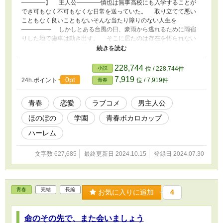
――――】 主人公――――慎也は無事高校にも入学することが
でき可もなく不可もなくな日常を送っていた。 取り立てて悪い
こともなく良いこともないそんな当たり障りのない人生を
――――― しかしとある台風の日、豪雨から逃れるために雨宿
りした地で歯車は動き出す。 そこに居たのは存在を悟られない
ようにコートやサングラスで身を隠した不審者……もとい小さな少
女だった。 不審者は浮浪者に進化する所を慎也の手によって、
出会って早々自宅デートすることに！？ そんな不審者ムーブし
228,744
小説
位 / 228,744件
ていた彼女もそれは仮の姿……彼女の本当の姿は現在大ブレイク中
7,919
0pt
24h.ポイント
位 / 7,919件
青春
の３人組アイドル、『ストロベリーリキッド』のメンバーだっ
た！！ そんな彼女から何故か弟認定されたり、他のメンバーに
言い寄られたり――――慎也とアイドルを中心とした甘々・イチャ
青春
恋愛
ラブコメ
男主人公
イチャ・ノンストレス・ラブコメディ！！
ほのぼの
学園
青春ボカロカップ
ハーレム
文字数 627,685
最終更新日 2024.10.15
登録日 2024.07.30
青春
完結
長編
お気に入りに追加
4
命のその先で、また会いましょう