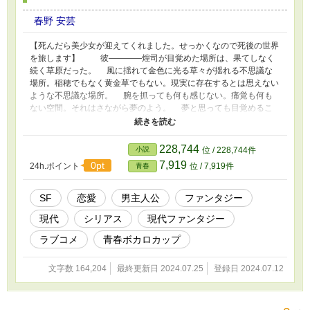
春野 安芸
【死んだら美少女が迎えてくれました。せっかくなので死後の世界
を旅します】 彼――――煌司が目覚めた場所は、果てしなく
続く草原だった。 風に揺れて金色に光る草々が揺れる不思議な
場所。稲穂でもなく黄金草でもない。現実に存在するとは思えない
ような不思議な場所。 腕を抓っても何も感じない。痛覚も何も
ない空間。それはさながら夢のよう。 夢と思っても目覚めるこ
とはできない。まさに永久の牢獄。 彼はそんな世界に降り立っ
ていた。 そんな時、彼の前に一人の少女が現れる。 不思議な
空間としてはやけに俗世的なピンクと青のメッシュの髪を持つ少
228,744
小説
位 / 228,744件
女、祈愛 訳知り顔な彼女は俺を迎え入れるように告げる。 「君
7,919
0pt
24h.ポイント
位 / 7,919件
青春
はついさっき、頭をぶつけて死んじゃったんだもん」 突如とし
て突きつけられる"死"という言葉。煌司は信じられない世界に戸惑
いつつも魂が集まる不思議な世界を旅していく。 死者と出会
SF
恋愛
男主人公
ファンタジー
い、成長し、これまで知らなかった真実に直面した時、彼はたどり
現代
シリアス
現代ファンタジー
着いた先で選択を迫られる。 このまま輪廻の輪に入って成仏す
るか、それとも――――
ラブコメ
青春ボカロカップ
文字数 164,204
最終更新日 2024.07.25
登録日 2024.07.12