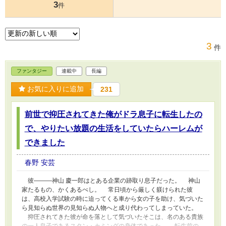
3
件
3
件
ファンタジー
連載中
長編
お気に入りに追加
231
前世で抑圧されてきた俺がドラ息子に転生したの
で、やりたい放題の生活をしていたらハーレムが
できました
春野 安芸
彼―――神山 慶一郎はとある企業の跡取り息子だった。 神山
家たるもの、かくあるべし。 常日頃から厳しく躾けられた彼
は、高校入学試験の時に迫ってくる車から女の子を助け、気づいた
ら見知らぬ世界の見知らぬ人物へと成り代わってしまっていた。
抑圧されてきた彼が命を落として気づいたそこは、名のある貴族