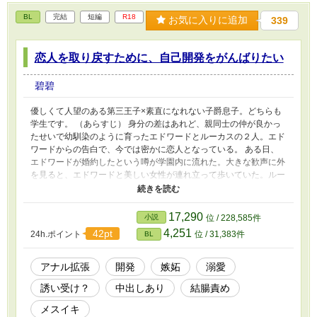
BL
完結
短編
R18
お気に入りに追加
339
恋人を取り戻すために、自己開発をがんばりたい
碧碧
優しくて人望のある第三王子×素直になれない子爵息子。どちらも
学生です。 （あらすじ） 身分の差はあれど、親同士の仲が良かっ
たせいで幼馴染のように育ったエドワードとルーカスの２人。エド
ワードからの告白で、今では密かに恋人となっている。 ある日、
エドワードが婚約したという噂が学園内に流れた。大きな歓声に外
を見ると、エドワードと美しい女性が連れ立って歩いていた。ルー
カスはあまりのショックにその場から逃げ出す。 いろんな勘違い
をしながら、エドワードを取り戻すためにルーカスがんばるお話で
す。がんばった結果、エドワードが嫉妬に狂うことになります。
17,290
小説
位 / 228,585件
（１８禁シーンの内容） 自分でアナル拡張、自慰、誘い受け、中
4,251
42pt
24h.ポイント
位 / 31,383件
BL
出し要求、トコロテン、メスイキ、結腸責め、など。
アナル拡張
開発
嫉妬
溺愛
誘い受け？
中出しあり
結腸責め
メスイキ