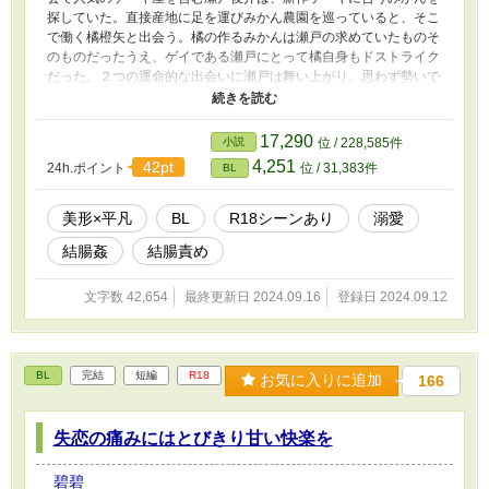
探していた。直接産地に足を運びみかん農園を巡っていると、そこ
で働く橘橙矢と出会う。橘の作るみかんは瀬戸の求めていたものそ
のものだったうえ、ゲイである瀬戸にとって橘自身もドストライク
だった。２つの運命的な出会いに瀬戸は舞い上がり、思わず勢いで
告白してしまう。 （R18シーンについて） ２話以降、予告なく18
禁シーンが入ります。内容は自慰、兜合わせ、フェラ、結腸姦、中
出し等。糖度高め（当社比）です。閲覧ご注意ください。
17,290
小説
位 / 228,585件
4,251
42pt
24h.ポイント
位 / 31,383件
BL
美形×平凡
BL
R18シーンあり
溺愛
結腸姦
結腸責め
文字数 42,654
最終更新日 2024.09.16
登録日 2024.09.12
BL
完結
短編
R18
お気に入りに追加
166
失恋の痛みにはとびきり甘い快楽を
碧碧