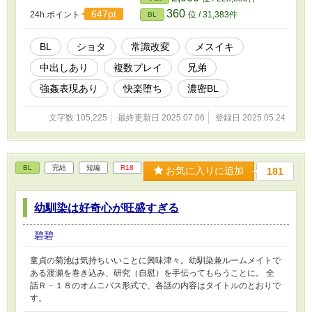
タ×ショタ）。メインは神父×ショタです。メリバ風味。閲覧にはご
360
647pt
24h.ポイント
位 / 31,383件
BL
注意ください。 （R-18シーンの内容） 常識改変、複数プレイ、射
精管理、フェラ、攻めフェラ、飲精、小スカ、貞操帯、腸内洗浄、
肛門拡張、肛門性交、メスイキ、中出し、結腸責め、快楽堕ち。
BL
ショタ
常識改変
メスイキ
中出しあり
複数プレイ
兄弟
強姦表現あり
快楽堕ち
濃密BL
文字数 105,225
最終更新日 2025.07.06
登録日 2025.05.24
BL
完結
短編
R18
お気に入りに追加
181
幼馴染は好奇心が旺盛すぎる
碧碧
童貞の菊池は気持ちいいことに興味津々。幼馴染兼ルームメイトで
ある渡瀬を巻き込み、研究（自慰）を手伝ってもらうことに。 全
話Ｒ－１８のオムニバス形式で、各話の内容はタイトルのとおりで
す。