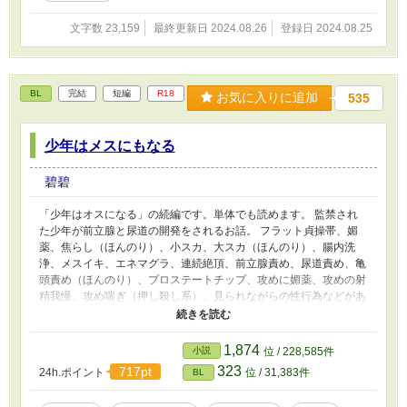
文字数 23,159
最終更新日 2024.08.26
登録日 2024.08.25
BL
完結
短編
R18
お気に入りに追加
535
少年はメスにもなる
碧碧
「少年はオスになる」の続編です。単体でも読めます。 監禁され
た少年が前立腺と尿道の開発をされるお話。 フラット貞操帯、媚
薬、焦らし（ほんのり）、小スカ、大スカ（ほんのり）、腸内洗
浄、メスイキ、エネマグラ、連続絶頂、前立腺責め、尿道責め、亀
頭責め（ほんのり）、プロステートチップ、攻めに媚薬、攻めの射
精我慢、攻め喘ぎ（押し殺し系）、見られながらの性行為などがあ
ります。 挿入ありです。本編では調教師×ショタ、調教師×ショタ×
モブショタの3Pもありますので閲覧ご注意ください。 番外編では
全て小スカでの絶頂があり、とにかくラブラブ甘々恋人セックスし
1,874
小説
位 / 228,585件
ています。堅物おじさん調教師がすっかり溺愛攻めとなりました。
323
717pt
24h.ポイント
位 / 31,383件
BL
早熟→恋人セックス。受けに煽られる攻め。受けが飲精します。
成熟→調教プレイ。乳首責めや射精我慢、オナホ腰振り、オナホに