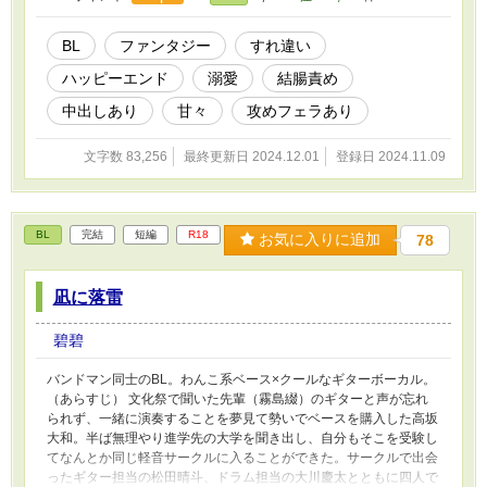
め、結腸姦、フェラ、飲精、潮吹き、連続絶頂、中出し、誘い受
け、攻め喘ぎなど。ご注意ください。
BL
ファンタジー
すれ違い
ハッピーエンド
溺愛
結腸責め
中出しあり
甘々
攻めフェラあり
文字数 83,256
最終更新日 2024.12.01
登録日 2024.11.09
BL
完結
短編
R18
お気に入りに追加
78
凪に落雷
碧碧
バンドマン同士のBL。わんこ系ベース×クールなギターボーカル。
（あらすじ） 文化祭で聞いた先輩（霧島綴）のギターと声が忘れ
られず、一緒に演奏することを夢見て勢いでベースを購入した高坂
大和。半ば無理やり進学先の大学を聞き出し、自分もそこを受験し
てなんとか同じ軽音サークルに入ることができた。サークルで出会
ったギター担当の松田晴斗、ドラム担当の大川慶太とともに四人で