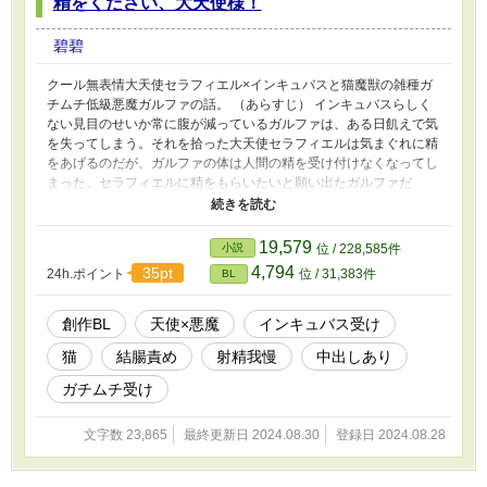
精をください、大天使様！
碧碧
クール無表情大天使セラフィエル×インキュバスと猫魔獣の雑種ガ
チムチ低級悪魔ガルファの話。 （あらすじ） インキュバスらしく
ない見目のせいか常に腹が減っているガルファは、ある日飢えで気
を失ってしまう。それを拾った大天使セラフィエルは気まぐれに精
をあげるのだが、ガルファの体は人間の精を受け付けなくなってし
まった。セラフィエルに精をもらいたいと願い出たガルファだ
が・・・。これはただの餌やりだと釘を刺されながらも、ガルファ
にとってその行為がだんだんと別の意味合いを持っていく。 （R指
定内容） トコロテン、アナルセックス、結腸責め、強姦（未
19,579
小説
位 / 228,585件
遂）、自慰、飲精、射精我慢、嬉ションなど。閲覧ご注意くださ
4,794
35pt
24h.ポイント
位 / 31,383件
BL
い。
創作BL
天使×悪魔
インキュバス受け
猫
結腸責め
射精我慢
中出しあり
ガチムチ受け
文字数 23,865
最終更新日 2024.08.30
登録日 2024.08.28