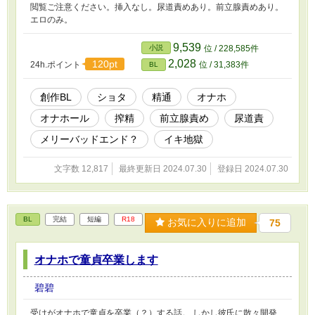
閲覧ご注意ください。挿入なし。尿道責めあり。前立腺責めあり。
エロのみ。
9,539
小説
位 / 228,585件
2,028
120pt
24h.ポイント
位 / 31,383件
BL
創作BL
ショタ
精通
オナホ
オナホール
搾精
前立腺責め
尿道責
メリーバッドエンド？
イキ地獄
文字数 12,817
最終更新日 2024.07.30
登録日 2024.07.30
BL
完結
短編
R18
お気に入りに追加
75
オナホで童貞卒業します
碧碧
受けがオナホで童貞を卒業（？）する話。 しかし彼氏に散々開発