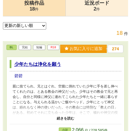
投稿作品
近況ボード
18
2
件
件
18
件
BL
完結
短編
R18
お気に入りに追加
274
少年たちは浄化を願う
碧碧
親に捨てられ、兄とはぐれ、空腹に倒れていた少年に手を差し伸べ
てくれたのは、とある教会の神父だった。少年はその教会で兄と再
会し、自分と同様に神父に連れてこられた少年たちと一緒に暮らす
ことになる。与えられる温かいご飯やベッド。少年にとって神父
は、紛れもなく神の使いだった。その教会には特別な「教えの日」
がある。初めてそれに立ち会った少年は、そこで、穢れや神父の役
目について知ることとなる。 （注意）複数でのプレイ、兄弟での
性的な触れ合いがあります。ただし兄弟間に恋愛感情はなく、本番
はありません。基本は和姦ですが、強姦する場面があります（ショ
2,066
小説
位 / 228,585件