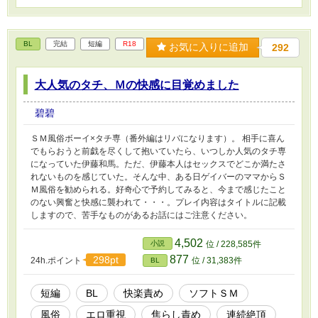
BL
完結
短編
R18
お気に入りに追加
292
大人気のタチ、Ｍの快感に目覚めました
碧碧
ＳＭ風俗ボーイ×タチ専（番外編はリバになります）。 相手に喜ん
でもらおうと前戯を尽くして抱いていたら、いつしか人気のタチ専
になっていた伊藤和馬。ただ、伊藤本人はセックスでどこか満たさ
れないものを感じていた。そんな中、ある日ゲイバーのママからＳ
Ｍ風俗を勧められる。好奇心で予約してみると、今まで感じたこと
のない興奮と快感に襲われて・・・。プレイ内容はタイトルに記載
しますので、苦手なものがあるお話にはご注意ください。
4,502
小説
位 / 228,585件
877
298pt
24h.ポイント
位 / 31,383件
BL
短編
BL
快楽責め
ソフトＳＭ
風俗
エロ重視
焦らし責め
連続絶頂