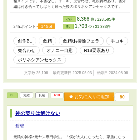
精メインです。本番なし。手コキ、兜合わせ、亀頭責めあり。番外
編は付き合ってしばらく経った後のポリネシアンセックスです。
8,366
小説
位 / 228,585件
1,703
149pt
24h.ポイント
位 / 31,383件
BL
創作BL
飲精
飲精/お掃除フェラ
手コキ
兜合わせ
オナニー自慰
R18要素あり
ポリネシアンセックス
文字数 25,108
最終更新日 2025.05.03
登録日 2024.08.08
BL
完結
長編
R18
お気に入りに追加
80
神の契りは解けない
碧碧
元狼の神様×元ヤン専門学生。 「僕が大人になったら、家族になっ