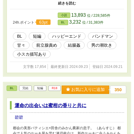
バンド「凪に落雷」を結成する。中毒性と独創性のある綴の音楽は
徐々に人気を獲得し、全国ツアーを回れるほどになるが、その矢
先、綴から「ソロ活動をしたい」と言われて・・・。 （R18シーン
13,893
小説
位 / 228,585件
内容） ３話のみR18描写があります。前立腺責め、ゴム姦、結腸
3,232
63pt
24h.ポイント
位 / 31,383件
BL
姦、中出し、メスイキ、潮吹き、小スカなど。閲覧ご注意くださ
い。
BL
短編
ハッピーエンド
バンドマン
甘々
前立腺責め
結腸姦
男の潮吹き
小スカ描写あり
文字数 17,854
最終更新日 2024.09.23
登録日 2024.09.21
BL
完結
短編
R18
お気に入りに追加
350
運命の出会いは蜜柑の香りと共に
碧碧
都会の美形パティシエ×田舎のみかん農家の息子。 （あらすじ） 都
会で人気のケーキ屋を営む瀬戸俊介は、新作ケーキに合うみかんを