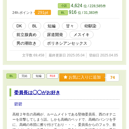
4,624
小説
位 / 228,585件
916
291pt
24h.ポイント
位 / 31,383件
BL
DK
BL
短編
甘々
幼馴染
前立腺責め
尿道開発
メスイキ
男の潮吹き
ポリネシアンセックス
文字数 69,458
最終更新日 2025.05.04
登録日 2025.04.05
BL
完結
短編
R18
お気に入りに追加
74
委員長は◯◯がお好き
碧碧
高校２年生の高嶋が、ルームメイトである堅物委員長、西のオナニ
ーを目撃してしまう話。しかも高嶋のベッドで、高嶋のパンツを手
に、高嶋の布団に擦り付けており・・・。委員長からのフェラ、飲