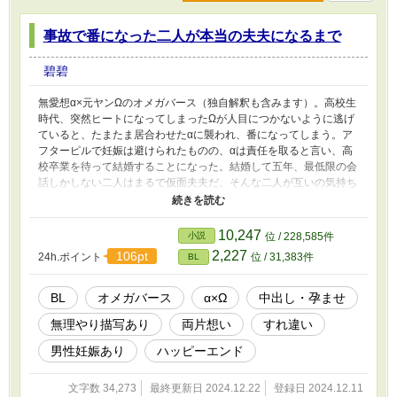
事故で番になった二人が本当の夫夫になるまで
碧碧
無愛想α×元ヤンΩのオメガバース（独自解釈も含みます）。高校生
時代、突然ヒートになってしまったΩが人目につかないように逃げ
ていると、たまたま居合わせたαに襲われ、番になってしまう。ア
フターピルで妊娠は避けられたものの、αは責任を取ると言い、高
校卒業を待って結婚することになった。結婚して五年、最低限の会
話しかしない二人はまるで仮面夫夫だ。そんな二人が互いの気持ち
を確認し、本当の番となるまでのお話です。両片想い。 予告なく
R18シーンがありますので、ご注意ください。 （R18シーン内容）
無理矢理（少）、オナニー、アナニー、嬉ション、中出し、亀頭球
10,247
小説
位 / 228,585件
ありの長時間射精、結腸姦、男性妊娠、飲精など。
2,227
106pt
24h.ポイント
位 / 31,383件
BL
BL
オメガバース
α×Ω
中出し・孕ませ
無理やり描写あり
両片想い
すれ違い
男性妊娠あり
ハッピーエンド
文字数 34,273
最終更新日 2024.12.22
登録日 2024.12.11