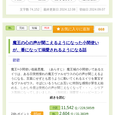
文字数 74,152
最終更新日 2024.12.08
登録日 2024.09.07
BL
完結
短編
R18
お気に入りに追加
668
魔王の心の声が聞こえるようになった小間使い
が、番になって溺愛されるようになる話
碧碧
魔王×小間使い低級悪魔。 （あらすじ） 魔王城の小間使いであるエ
イリは、ある日突然憧れの魔王ヴァルゼウスの心の声が聞こえるよ
うになる。言葉にせずとも思うように動いてくれるエイリを重宝す
るヴァルゼウス。そばにいるうちにお互いに特別な感情が芽生え始
める。しかし今度は突然心の声が聞こえなくなって・・・。シリア
ス気味になってしまいました。（当社比）溺愛甘々ハッピーエンド
です。番外編は最初から最後までR18です。 （本編R18シーン内
容） オナニー（受・攻）、アナニー、射精我慢、脳イキ、乳首責
め、攻めフェラ、攻め飲精、結腸姦、潮吹き、中出し、連続絶頂な
11,542
小説
位 / 228,585件
ど。ご注意ください。 （番外編R18シーン内容） 媚薬、尻尾舐
2,604
85pt
24h.ポイント
位 / 31,383件
BL