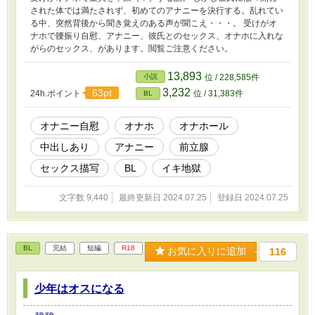
された体では満たされず、初めてのアナニーを決行する。乱れてい
る中、突然背後から聞き覚えのある声が聞こえ・・・。 受けがオ
ナホで腰振り自慰、アナニー、彼氏とのセックス、オナホに入れな
がらのセックス、があります。閲覧ご注意ください。
13,893
小説
位 / 228,585件
3,232
63pt
24h.ポイント
位 / 31,383件
BL
オナニー自慰
オナホ
オナホール
中出しあり
アナニー
前立腺
セックス描写
BL
イキ地獄
文字数 9,440
最終更新日 2024.07.25
登録日 2024.07.25
BL
完結
短編
R18
お気に入りに追加
116
少年はオスになる