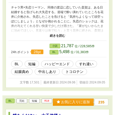
チャラ男×失恋リーマン。 同僚の渡辺に恋していた斎賀は、ある日
結婚すると告げられ大失恋する。道端で酔い潰れていたところを花
井に介抱され、失恋したことを告げると「気持ちよくなって頭空っ
ぽにしましょう」となぜか抱かれることに。失恋のショックは、花
井の与えてくれる甘い快楽で少しだけ溶けた。「家がないからたま
に泊めてほしい。見返りは体で払う」と言う花井に絆され、斎賀は
ずぶずぶと花井にはまっていく。最終的にはいつも通りゲロ甘ハッ
ピーエンドです。 （R18シーン内容）トコロテン、中イキ、中出
し、無理矢理、結腸責め、キスハメなど。
21,787
小説
位 / 228,585件
5,498
28pt
24h.ポイント
位 / 31,383件
BL
BL
短編
ハッピーエンド
すれ違い
結腸責め
中出しあり
トコロテン
文字数 17,501
最終更新日 2024.09.06
登録日 2024.09.05
BL
完結
短編
R18
お気に入りに追加
235