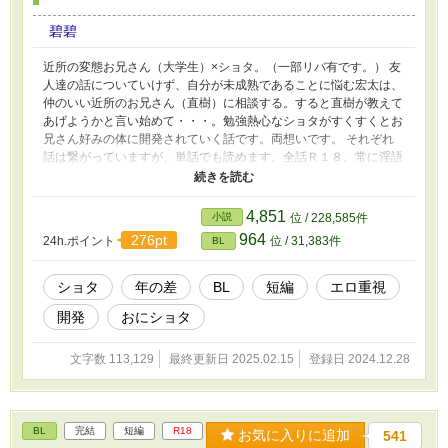
碧碧
近所の変態お兄さん（大学生）×ショタ。（一部リバ有です。） 友
人達の話についていけず、自分が未成熟であることに悩む宏太は、
仲のいい近所のお兄さん（直樹）に相談する。すると直樹が教えて
あげようかと言い始めて・・・。勉強熱心なショタがすくすくとお
兄さん好みの体に開発されていく話です。両想いです。 それぞれ
話は繋がっていますが、単話でも読めます。全話Ｒ１８。常に淫語
がモロで出ます。R１８プレイの内容はページの最初に記載するの
で、合わないものがないかお目通しください。
4,851
小説
位 / 228,585件
964
276pt
24h.ポイント
位 / 31,383件
BL
ショタ
年の差
BL
短編
エロ重視
開発
おにショタ
文字数 113,129
最終更新日 2025.02.15
登録日 2024.12.28
BL
完結
短編
R18
お気に入りに追加
541