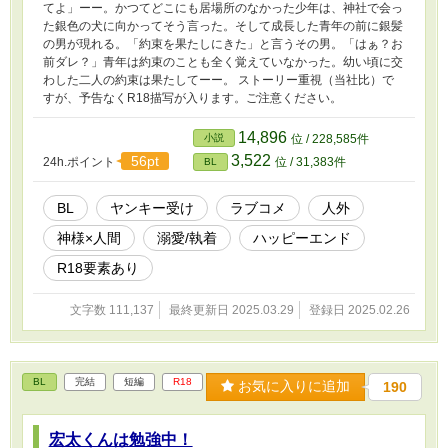
てよ」ーー。かつてどこにも居場所のなかった少年は、神社で会っ
た銀色の犬に向かってそう言った。そして成長した青年の前に銀髪
の男が現れる。「約束を果たしにきた」と言うその男。「はぁ？お
前ダレ？」青年は約束のことも全く覚えていなかった。幼い頃に交
わした二人の約束は果たしてーー。 ストーリー重視（当社比）で
すが、予告なくR18描写が入ります。ご注意ください。
14,896
小説
位 / 228,585件
3,522
56pt
24h.ポイント
位 / 31,383件
BL
BL
ヤンキー受け
ラブコメ
人外
神様×人間
溺愛/執着
ハッピーエンド
R18要素あり
文字数 111,137
最終更新日 2025.03.29
登録日 2025.02.26
BL
完結
短編
R18
お気に入りに追加
190
宏太くんは勉強中！