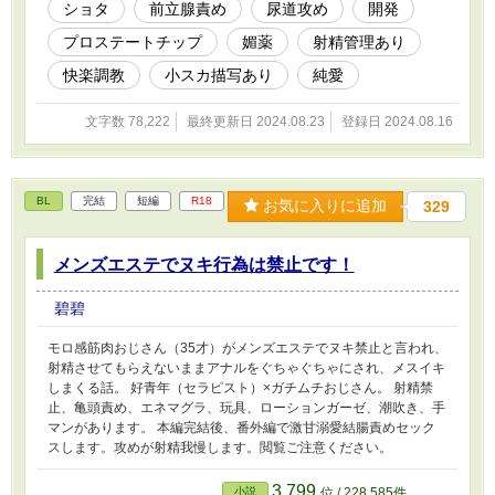
入れながらセックスなど。攻めが受けの前で自慰、飲精、攻めフェ
ショタ
前立腺責め
尿道攻め
開発
ラもあります。 完熟（前編）→３年後と１０年後の話。乳首責
プロステートチップ
媚薬
射精管理あり
め、甘イキ、攻めが受けの中で潮吹き、攻めに手コキ、飲精など。
完熟（後編）→ほぼエロのみ。１５年後の話。調教プレイ。乳首責
快楽調教
小スカ描写あり
純愛
め、射精我慢、甘イキ、脳イキ、キスイキ、亀頭責め、ローション
ガーゼ、オナホ、オナホコキ、潮吹き、睡姦、連続絶頂、メスイキ
文字数 78,222
最終更新日 2024.08.23
登録日 2024.08.16
など。
BL
完結
短編
R18
お気に入りに追加
329
メンズエステでヌキ行為は禁止です！
碧碧
モロ感筋肉おじさん（35才）がメンズエステでヌキ禁止と言われ、
射精させてもらえないままアナルをぐちゃぐちゃにされ、メスイキ
しまくる話。 好青年（セラピスト）×ガチムチおじさん。 射精禁
止、亀頭責め、エネマグラ、玩具、ローションガーゼ、潮吹き、手
マンがあります。 本編完結後、番外編で激甘溺愛結腸責めセック
スします。攻めが射精我慢します。閲覧ご注意ください。
3,799
小説
位 / 228,585件