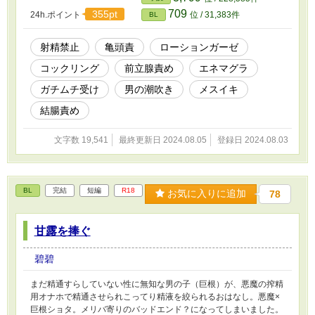
709
355pt
24h.ポイント
位 / 31,383件
BL
射精禁止
亀頭責
ローションガーゼ
コックリング
前立腺責め
エネマグラ
ガチムチ受け
男の潮吹き
メスイキ
結腸責め
文字数 19,541
最終更新日 2024.08.05
登録日 2024.08.03
BL
完結
短編
R18
お気に入りに追加
78
甘露を捧ぐ
碧碧
まだ精通すらしていない性に無知な男の子（巨根）が、悪魔の搾精
用オナホで精通させられこってり精液を絞られるおはなし。悪魔×
巨根ショタ。メリバ寄りのバッドエンド？になってしまいました。