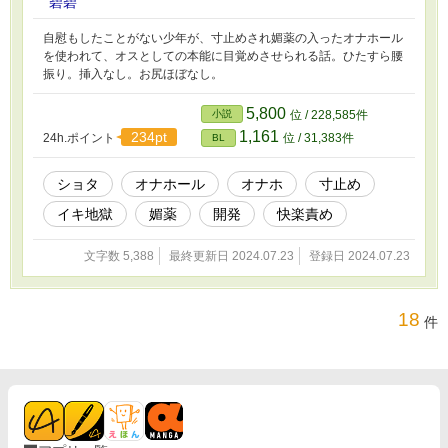
碧碧
自慰もしたことがない少年が、寸止めされ媚薬の入ったオナホール
を使われて、オスとしての本能に目覚めさせられる話。ひたすら腰
振り。挿入なし。お尻ほぼなし。
5,800
小説
位 / 228,585件
1,161
234pt
24h.ポイント
位 / 31,383件
BL
ショタ
オナホール
オナホ
寸止め
イキ地獄
媚薬
開発
快楽責め
文字数 5,388
最終更新日 2024.07.23
登録日 2024.07.23
18
件