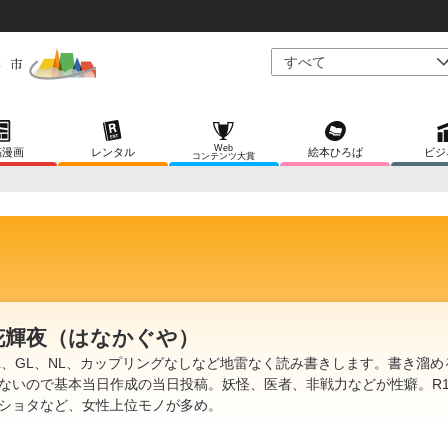
Web
稿漫画
レンタル
絵本ひろば
ビジ
コンテンツ大賞
花輝夜（はなかぐや）
L、GL、NL、カップリングなしなど地雷なく読み書きします。書き溜め
ないので基本当日作成の当日投稿。妖怪、医者、非戦力などが性癖。R1
ショタなど、女性上位モノが多め。