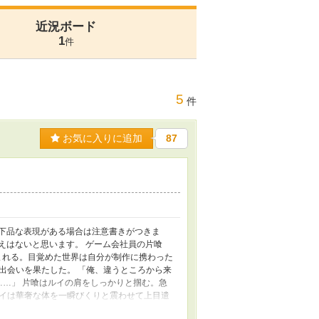
近況ボード
1
件
5
件
お気に入りに追加
87
で下品な表現がある場合は注意書きがつきま
えはないと思います。 ゲーム会社員の片喰
まれる。目覚めた世界は自分が制作に携わった
の出会いを果たした。 「俺、違うところから来
……」 片喰はルイの肩をしっかりと掴む。急
イは華奢な体を一瞬びくりと震わせて上目遣
 サンプルで何度も何度も作り直して、細部ま