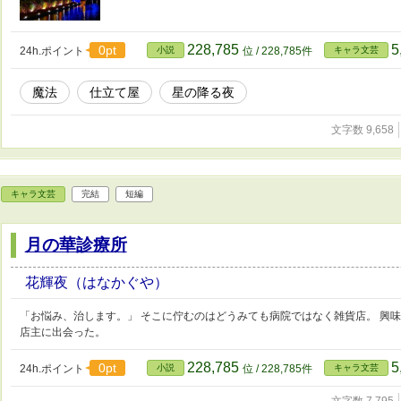
228,785
5
0pt
24h.ポイント
小説
位 / 228,785件
キャラ文芸
魔法
仕立て屋
星の降る夜
文字数 9,658
キャラ文芸
完結
短編
月の華診療所
花輝夜（はなかぐや）
「お悩み、治します。」 そこに佇むのはどうみても病院ではなく雑貨店。 興
店主に出会った。
228,785
5
0pt
24h.ポイント
小説
位 / 228,785件
キャラ文芸