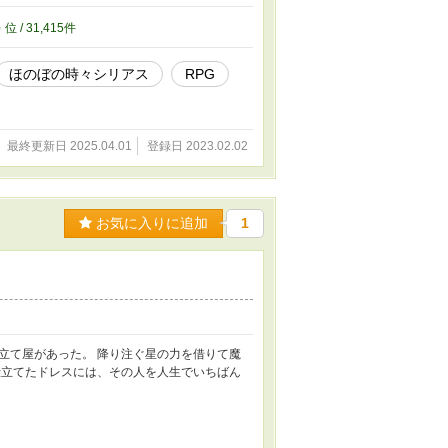
か？」 片喰は、ルイ激推しこじらせオタク
ストを進めるうちに心境には変化があって…
5
位 / 31,415件
でくれ」 ルイにはそれに応えられない理由が
はルイに向き合っていく。 真っ直ぐな愛を
ほのぼの時々シリアス
RPG
最終更新日 2025.04.01
登録日 2023.02.02
お気に入りに追加
1
立て屋があった。 降り注ぐ星の力を借りて魔
仕立てたドレスには、その人を人生でいちばん