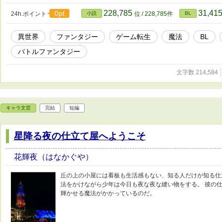
でこだわった最高作。 「お前の家にしばらくおいてくれない
であった。 ルイをアイドルのように推す片喰。 一緒にクエ
228,785
31,41
0pt
24h.ポイント
小説
位 / 228,785件
BL
「とこしえの愛ならくれてやる。ルイ、俺と生きて俺と死ん
あった。 推しというだけでなく、ひとりの人間として、片喰
異世界
ファンタジー
ゲーム転生
魔法
BL
持つド直球な男と、訳あり美青年医者の物語。
バトルファンタジー
文字数 214,584
キャラ文芸
完結
短編
星降る夜の仕立て屋へようこそ
花輝夜（はなかぐや）
丘の上の小屋には看板も生活感もない、知る人だけが知る仕
法をかけながら少年は今日も夜な夜な縫い物をする。 彼の
輝かせる魔法がかかっているのだ。