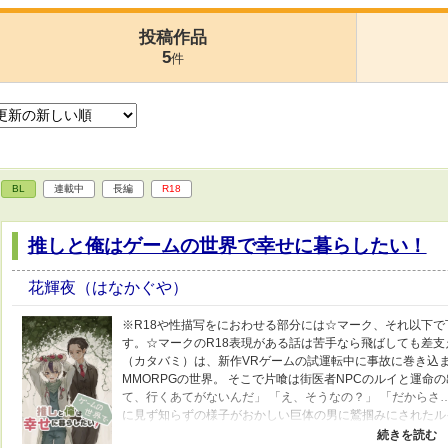
投稿作品
5
件
BL
連載中
長編
R18
推しと俺はゲームの世界で幸せに暮らしたい！
花輝夜（はなかぐや）
※R18や性描写をにおわせる部分には☆マーク、それ以下
す。☆マークのR18表現がある話は苦手なら飛ばしても差支
（カタバミ）は、新作VRゲームの試運転中に事故に巻き込
MMORPGの世界。 そこで片喰は街医者NPCのルイと運命
て、行くあてがないんだ」 「え、そうなの？」 「だからさ
に見ず知らずの様子がおかしい巨体の男に鷲掴みにされたル
いで片喰を見た。 これだ。 こだわって作った甲斐がある。