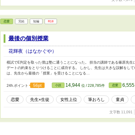
恋愛
完結
短編
R18
最後の個別授業
花輝夜（はなかぐや）
模試でE判定を取った僕は塾に通うことになった。 担当の講師である篠原先生
デートの約束をとりつけることに成功する。 しかし、先生は大きな誤解をして
は、先生から最後の「授業」を受けることになる…
14,944
6,55
56pt
24h.ポイント
小説
位 / 228,785件
恋愛
恋愛
先生×生徒
女性上位
筆おろし
童貞
文字数 11,091