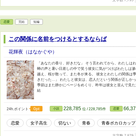
文字数 7,795
恋愛
完結
短編
この関係に名前をつけるとするならば
花輝夜（はなかぐや）
「あなたの香り、好きだな」 そう言われてから、わたしはわ
蝉の声と暑い日差しの中で笑う彼女に気がつけばわたしは滲
越え、桜が散って、また冬が来る。 彼女とわたしの関係は季
きだった…」 わたしと彼女は、恋人だという関係が正しか
季節はまた静かにページをめくり、昨年は彼女と並んで見た
結
228,785
66,3
0pt
24h.ポイント
小説
位 / 228,785件
恋愛
恋愛
女子高生
切ない
青春
青春ボカロカップ
文字数 7,879