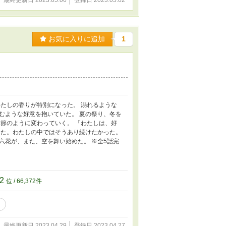
最終更新日 2023.05.06
登録日 2023.05.02
お気に入りに追加
1
たしの香りが特別になった。 溺れるような
むような好意を抱いていた。 夏の祭り、冬を
節のように変わっていく。 「わたしは、好
った。わたしの中ではそうあり続けたかった。
六花が、また、空を舞い始めた。 ※全5話完
72
位 / 66,372件
最終更新日 2023.04.29
登録日 2023.04.27