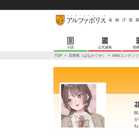
小説
公式漫画
投
TOP
>
花輝夜（はなかぐや）
>
Webコンテンツ
B
が
ね