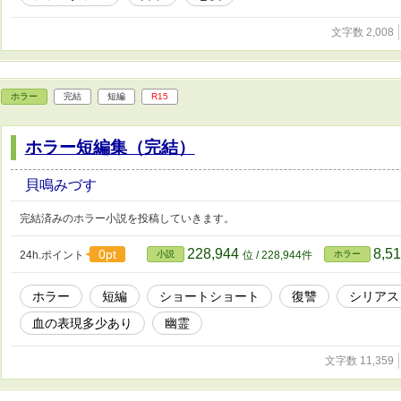
文字数 2,008
ホラー
完結
短編
R15
ホラー短編集（完結）
貝鳴みづす
完結済みのホラー小説を投稿していきます。
228,944
8,5
0pt
24h.ポイント
小説
位 / 228,944件
ホラー
ホラー
短編
ショートショート
復讐
シリアス
血の表現多少あり
幽霊
文字数 11,359