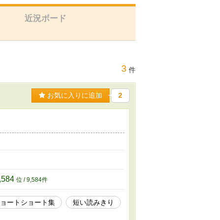
近況ボード
3
件
お気に入りに追加
2
,584
位 / 9,584件
ョートショート集
短い読みきり