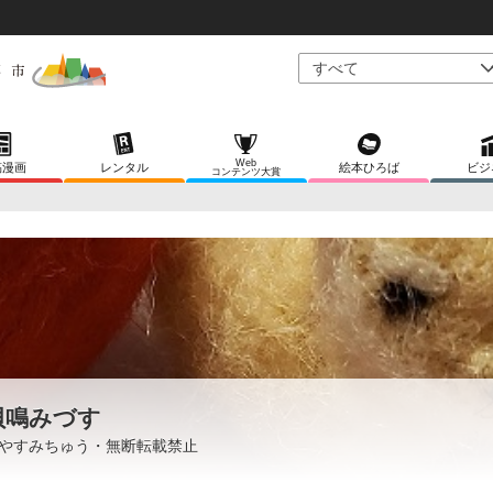
Web
稿漫画
レンタル
絵本ひろば
ビジ
コンテンツ大賞
貝鳴みづす
やすみちゅう・無断転載禁止