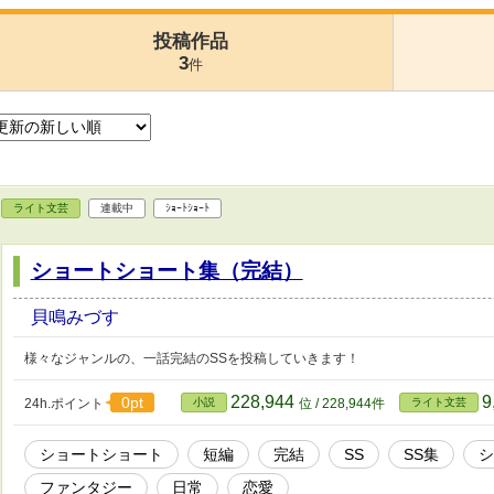
投稿作品
3
件
ライト文芸
連載中
ｼｮｰﾄｼｮｰﾄ
ショートショート集（完結）
貝鳴みづす
様々なジャンルの、一話完結のSSを投稿していきます！
228,944
9
0pt
24h.ポイント
小説
位 / 228,944件
ライト文芸
ショートショート
短編
完結
SS
SS集
シ
ファンタジー
日常
恋愛