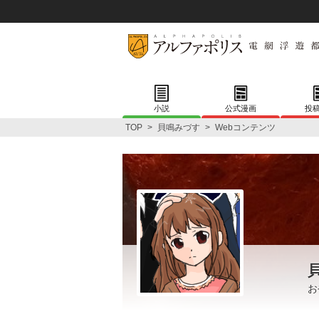
小説
公式漫画
投
TOP
>
貝鳴みづす
>
Webコンテンツ
お