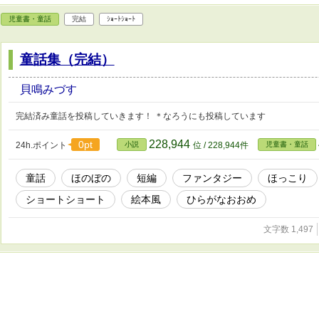
児童書・童話
完結
ｼｮｰﾄｼｮｰﾄ
童話集（完結）
貝鳴みづす
完結済み童話を投稿していきます！ ＊なろうにも投稿しています
228,944
0pt
24h.ポイント
小説
位 / 228,944件
児童書・童話
童話
ほのぼの
短編
ファンタジー
ほっこり
ショートショート
絵本風
ひらがなおおめ
文字数 1,497