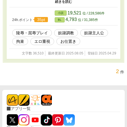
士的だが、冷徹で残酷 カマルは戦場で負傷し、捕虜として帝国に
連れて来られる。それをヴェルタが「人形」として引き取った。
カマルが逆らうと出身国に攻め入ると脅されている。 思いついた
19,521
小説
位 / 228,586件
ネタ（行為）から書いているので、後々、設定に関する話も追加し
4,793
35pt
24h.ポイント
位 / 31,385件
BL
ていくかもしれません また、同じ理由により後日順番が前後する
かもしれません
陵辱・屈辱プレイ
奴隷調教
奴隷主人公
拘束
エロ重視
お仕置き
文字数 36,510
最終更新日 2025.08.05
登録日 2025.04.29
2
件
アプリ一覧