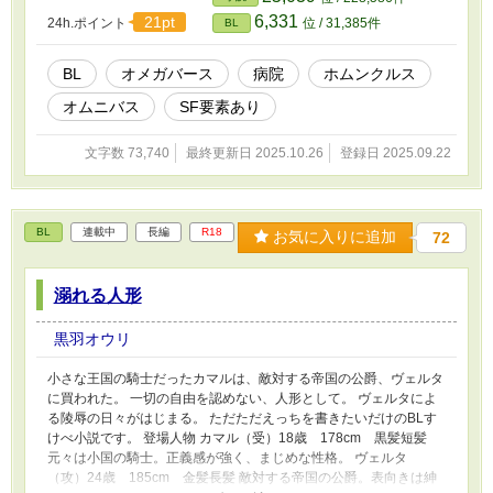
う）主治医 年齢：30代後半 身長：175cm 茶色い短髪 静月（しづ
6,331
21pt
24h.ポイント
位 / 31,385件
BL
き）精神科医 年齢：30代前半 身長：185cm アッシュゴールドの
長髪、後ろで縛っている 幻智（げんち）リハビリ、データ担当 年
齢：40代前半 身長：167cm 黒髪、短髪、メガネ
BL
オメガバース
病院
ホムンクルス
オムニバス
SF要素あり
文字数 73,740
最終更新日 2025.10.26
登録日 2025.09.22
BL
連載中
長編
R18
お気に入りに追加
72
溺れる人形
黒羽オウリ
小さな王国の騎士だったカマルは、敵対する帝国の公爵、ヴェルタ
に買われた。 一切の自由を認めない、人形として。 ヴェルタによ
る陵辱の日々がはじまる。 ただただえっちを書きたいだけのBLす
けべ小説です。 登場人物 カマル（受）18歳 178cm 黒髪短髪
元々は小国の騎士。正義感が強く、まじめな性格。 ヴェルタ
（攻）24歳 185cm 金髪長髪 敵対する帝国の公爵。表向きは紳