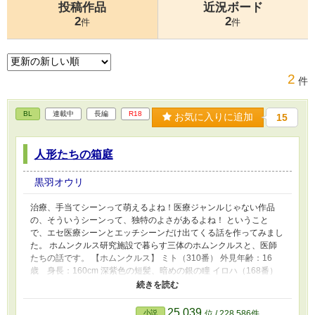
投稿作品
近況ボード
2
2
件
件
2
件
BL
連載中
長編
R18
お気に入りに追加
15
人形たちの箱庭
黒羽オウリ
治療、手当てシーンって萌えるよね！医療ジャンルじゃない作品
の、そういうシーンって、独特のよさがあるよね！ ということ
で、エセ医療シーンとエッチシーンだけ出てくる話を作ってみまし
た。 ホムンクルス研究施設で暮らす三体のホムンクルスと、医師
たちの話です。 【ホムンクルス】 ミト（310番） 外見年齢：16
歳 身長：160cm 深紫色の短髪、暗めの銀の瞳 イロハ（168番）
外見年齢：18歳 身長：165cm 青みがかったセンター分けの髪、
青みがかった銀の瞳 ムツミ（623番） 外見年齢：13歳 身長：
157cm 薄紫のウェーブヘア、明るい銀の瞳 【医師】 夜凍（やと
25,039
小説
位 / 228,586件