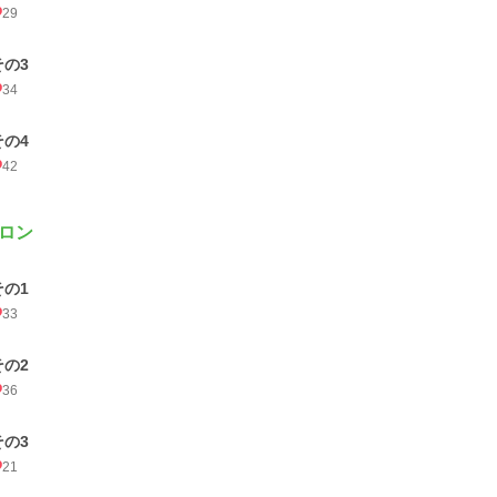
29
その3
34
その4
42
ロン
その1
33
その2
36
その3
21