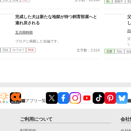
に迫られ、マクシミリアンは世にも屈辱的な『検査』
BL
連載中
長
を受けさせられることに――!?
完成した犬は新たな地獄が待つ飼育部屋へと
連れ戻される
四
五月雨時雨
父
ブログに掲載した短編です。
し
文字数：2,514
完結
ｼｮｰﾄｼｮｰﾄ
R18
恋愛
完結
短
アプリ一覧
ご利用について
会社
利用規約
会社