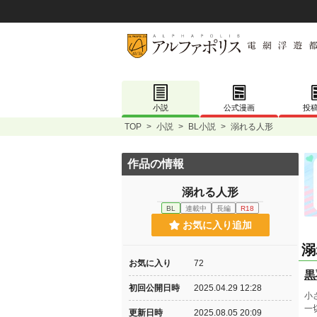
小説
公式漫画
投
TOP
>
小説
>
BL小説
>
溺れる人形
作品の情報
溺れる人形
BL
連載中
長編
R18
お気に入り追加
溺
お気に入り
72
黒
初回公開日時
2025.04.29 12:28
小
一
更新日時
2025.08.05 20:09