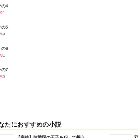
その4
21
その5
49
その6
31
その7
30
なたにおすすめの小説
【完結】敗戦国の王子を犯して拐う