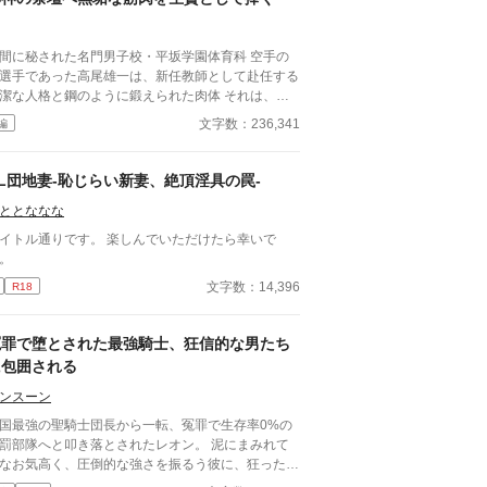
間に秘された名門男子校・平坂学園体育科 空手の
選手であった高尾雄一は、新任教師として赴任する
潔な人格と鋼のように鍛えられた肉体 それは、学
にとって最高の生贄の候補に他ならなかった 至高
文字数：236,341
編
筋肉を持つ、精神を削られ意志をなくした青年を太
の神に捧げるため、“水”、“風”、“土”の信奉者達が暗
くし筋肉の操り人形と化した“デク”
L団地妻-恥じらい新妻、絶頂淫具の罠-
師 山奥の男子校で繰り広げられるダークフ
ととななな
ンタジー
トル通りです。 楽しんでいただけたら幸いで
。
文字数：14,396
R18
冤罪で堕とされた最強騎士、狂信的な男たち
に包囲される
ンスーン
王国最強の聖騎士団長から一転、冤罪で生存率0%の
罰部隊へと叩き落とされたレオン。 泥にまみれて
なお気高く、圧倒的な強さを振るう彼に、狂った執
を抱く男たちが集結する。