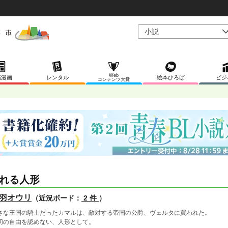
Web
稿漫画
レンタル
絵本ひろば
ビジ
コンテンツ大賞
れる人形
羽オウリ
（近況ボード：
2 件
）
さな王国の騎士だったカマルは、敵対する帝国の公爵、ヴェルタに買われた。
切の自由を認めない、人形として。