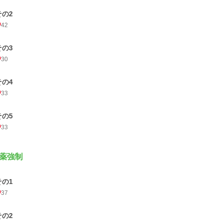
その2
42
その3
30
その4
33
その5
33
薬強制
その1
37
その2