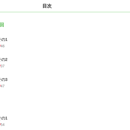
目次
回
その1
46
その2
37
その3
47
その1
54