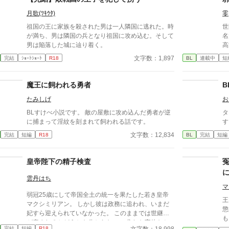
月歌(ﾂｷｳﾀ)
零
祖国の王に家族を殺された男は一人隣国に逃れた。時
世
が満ち、男は隣国の兵となり祖国に攻め込む。そして
名
男は陥落した城に辿り着く。
高
園
文字数：1,897
完結
ｼｮｰﾄｼｮｰﾄ
R18
BL
連載中
短
の
古
躍する 意志をな
魔王に飼われる勇者
B
消える教
たみしげ
お
ァ
BLすけべ小説です。 敵の屋敷に攻め込んだ勇者が逆
タイ
に捕まって淫紋を刻まれて飼われる話です。
す
文字数：12,834
完結
短編
R18
BL
完結
短編
皇帝陛下の精子検査
雲丹はち
マ
弱冠25歳にして帝国全土の統一を果たした若き皇帝
​
マクシミリアン。 しかし彼は政務に追われ、いまだ
懲
妃すら迎えられていなかった。 このままでは世継ぎ
も
が産まれるかどうかも分からない。 焦れた官僚たち
着
文字数：18,998
完結
短編
R18