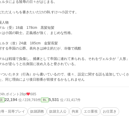
ェルタによる陵辱の日々がはじまる。
だただえっちを書きたいだけのBLすけべ小説です。
場人物
マル（受）18歳 178cm 黒髪短髪
々は小国の騎士。正義感が強く、まじめな性格。
ェルタ（攻）24歳 185cm 金髪長髪
対する帝国の公爵。表向きは紳士的だが、冷徹で残酷
マルは戦場で負傷し、捕虜として帝国に連れて来られる。それをヴェルタが「人形
マルが逆らうと出身国に攻め入ると脅されている。
いついたネタ（行為）から書いているので、後々、設定に関する話も追加していく
た、同じ理由により後日順番が前後するかもしれません
24h.ポイント
28pt
685
22,194
5,531
位 / 228,793件
位 / 31,417件
説
BL
陵辱・屈辱プレイ
奴隷調教
奴隷主人公
拘束
エロ重視
お仕置き