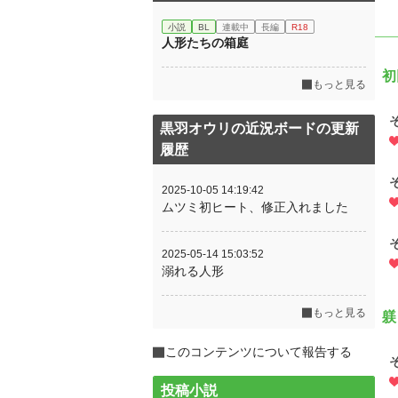
小説
BL
連載中
長編
R18
人形たちの箱庭
初
もっと見る
黒羽オウリの近況ボードの更新
履歴
2025-10-05 14:19:42
ムツミ初ヒート、修正入れました
2025-05-14 15:03:52
溺れる人形
もっと見る
躾
このコンテンツについて報告する
投稿小説