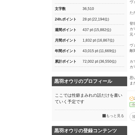
ヴ
文字数
36,510
た
24h.ポイント
28 pt (22,194位)
登
カ
週間ポイント
437 pt (15,882位)
元
月間ポイント
1,832 pt (16,867位)
ヴ
敵
年間ポイント
43,015 pt (11,669位)
累計ポイント
72,002 pt (36,550位)
カ
カ
思
黒羽オウリのプロフィール
ま
ここでは性癖まみれの話だけを書い
ていく予定です
小
もっと見る
黒羽オウリの登録コンテンツ