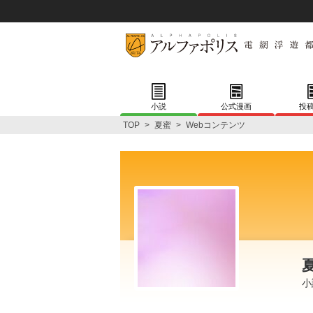
小説
公式漫画
投
TOP
>
夏蜜
>
Webコンテンツ
小