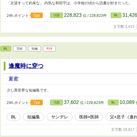
「次貸すって約束な」 内気な和田守は、小学校の頃から読書が好きだった。
228,823
31,42
0pt
24h.ポイント
小説
位 / 228,823件
BL
文字数 3,415
BL
完結
短編
R18
逢魔時に穿つ
夏蜜
少し異世界な短編集です。
37,602
10,089
7pt
24h.ポイント
小説
位 / 228,823件
BL
BL
短編集
ヤンデレ
医師×医師
父×息子（連
文字数 19,817