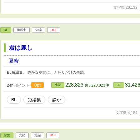
文字数 20,133
BL
連載中
短編
R18
君は麗し
夏蜜
BL短編集。 静かな空間に、ふたりだけの余韻。
228,823
31,42
0pt
24h.ポイント
小説
位 / 228,823件
BL
BL
短編集
静か
文字数 4,184
恋愛
完結
短編
R18