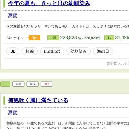
今年の夏も、きっと只の幼馴染み
夏蜜
何の変哲もないサラリーマンである海人（カイト）は、久しぶりに故郷にいる
228,823
31,42
0pt
24h.ポイント
小説
位 / 228,823件
BL
BL
短編
ほのぼの
幼馴染み
海の日
文字数 5,632
BL
完結
長編
R15
何処吹く風に満ちている
夏蜜
和凰高校の一年生である大宮創一は、新聞部に入部してほどなく顧問の平木に
なか、気づけばつかみどころのない同級生へも惹かれ始めていた。