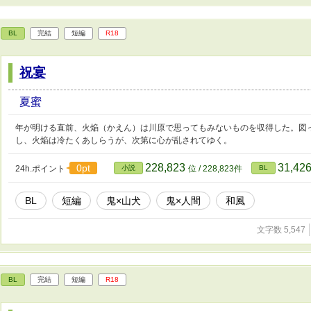
BL
完結
短編
R18
祝宴
夏蜜
年が明ける直前、火焔（かえん）は川原で思ってもみないものを収得した。図
し、火焔は冷たくあしらうが、次第に心が乱されてゆく。
228,823
31,42
0pt
24h.ポイント
小説
位 / 228,823件
BL
BL
短編
鬼×山犬
鬼×人間
和風
文字数 5,547
BL
完結
短編
R18