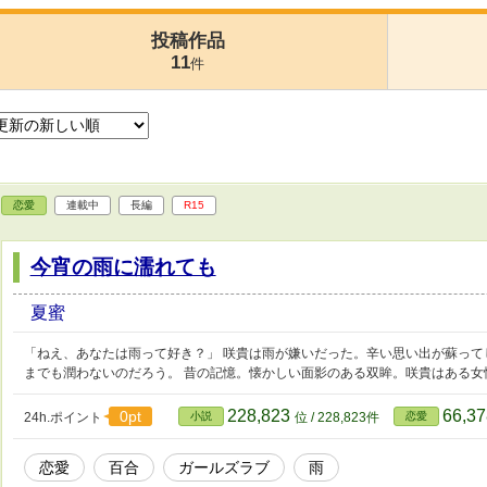
投稿作品
11
件
恋愛
連載中
長編
R15
今宵の雨に濡れても
夏蜜
「ねえ、あなたは雨って好き？」 咲貴は雨が嫌いだった。辛い思い出が蘇っ
までも潤わないのだろう。 昔の記憶。懐かしい面影のある双眸。咲貴はある女
228,823
66,3
0pt
24h.ポイント
小説
位 / 228,823件
恋愛
恋愛
百合
ガールズラブ
雨