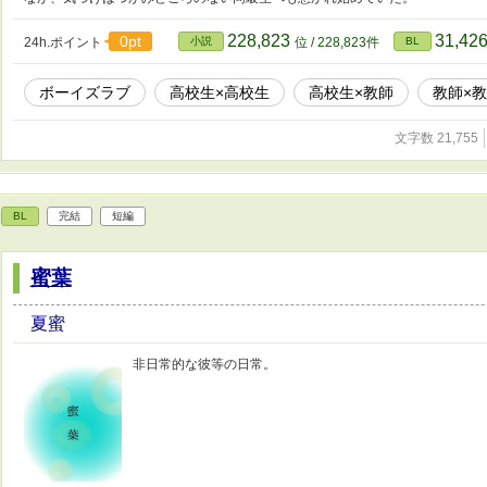
228,823
31,42
0pt
24h.ポイント
小説
位 / 228,823件
BL
ボーイズラブ
高校生×高校生
高校生×教師
教師×
文字数 21,755
BL
完結
短編
蜜葉
夏蜜
非日常的な彼等の日常。