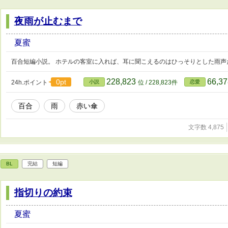
夜雨が止むまで
夏蜜
百合短編小説。 ホテルの客室に入れば、耳に聞こえるのはひっそりとした雨声
228,823
66,3
0pt
24h.ポイント
小説
位 / 228,823件
恋愛
百合
雨
赤い傘
文字数 4,875
BL
完結
短編
指切りの約束
夏蜜