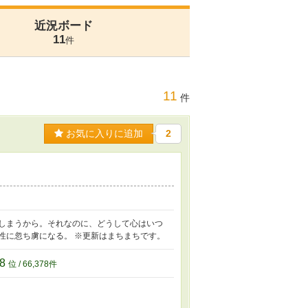
近況ボード
11
件
11
件
お気に入りに追加
2
てしまうから。それなのに、どうして心はいつ
性に忽ち虜になる。 ※更新はまちまちです。
78
位 / 66,378件