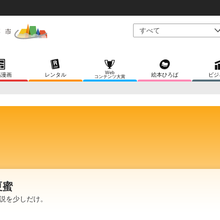
Web
稿漫画
レンタル
絵本ひろば
ビジ
コンテンツ大賞
夏蜜
説を少しだけ。