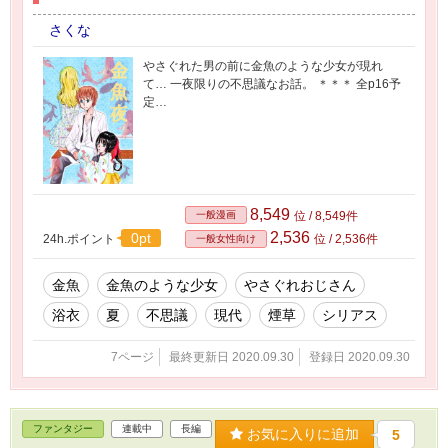
さくな
やさぐれた男の前に金魚のような少女が現れ
て… 一夜限りの不思議なお話。 ＊＊＊ 全p16予
定…
8,549
一般漫画
位 / 8,549件
2,536
0pt
24h.ポイント
位 / 2,536件
一般女性向け
金魚
金魚のような少女
やさぐれおじさん
浴衣
夏
不思議
現代
煙草
シリアス
7ページ
最終更新日 2020.09.30
登録日 2020.09.30
ファンタジー
連載中
長編
お気に入りに追加
5