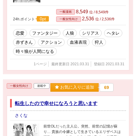
8,549
一般漫画
位 / 8,549件
2,536
0pt
24h.ポイント
位 / 2,536件
一般女性向け
恋愛
ファンタジー
人狼
シリアス
ヘタレ
赤ずきん
アクション
血液表現
狩人
時々狼が人間になる
1ページ
最終更新日 2021.03.31
登録日 2021.03.31
一般女性向け
連載中
お気に入りに追加
69
転生したので幸せになろうと思います
さくな
前世OLだった主人公。突然、前世の記憶が蘇
り… 貴族の令嬢として生きているエリザベスは