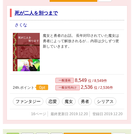
死が二人を別つまで
さくな
魔女と勇者のお話。 長年封印されていた魔女は
勇者によって解放されるが… 内容は少しずつ更
新していきます。
8,549
一般漫画
位 / 8,549件
2,536
0pt
24h.ポイント
位 / 2,536件
一般女性向け
ファンタジー
恋愛
魔女
勇者
シリアス
16ページ
最終更新日 2019.12.20
登録日 2019.12.20