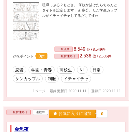
喧嘩っぷる？もどき。 何枚か描けたらちゃんと
タイトル設定します←ぇ 多分、ただ学生カップ
ルがイチャイチャしてるだけですw
8,549
一般漫画
位 / 8,549件
2,536
0pt
24h.ポイント
位 / 2,536件
一般女性向け
恋愛
学園・青春
高校生
NL
日常
ケンカップル
制服
イチャイチャ
1ページ
最終更新日 2020.11.11
登録日 2020.11.11
一般女性向け
連載中
お気に入りに追加
0
金魚夜