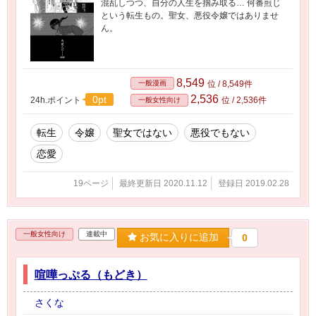
混乱しつつ、自分の人生を掴み取る… 何番煎じ
という転生もの。聖女、悪役令嬢ではありませ
ん。
8,549
一般漫画
位 / 8,549件
2,536
0pt
24h.ポイント
位 / 2,536件
一般女性向け
転生
令嬢
聖女ではない
悪役でもない
恋愛
19ページ
最終更新日 2020.11.12
登録日 2019.02.28
一般女性向け
連載中
お気に入りに追加
0
喧嘩っぷる（もどき）
さくな