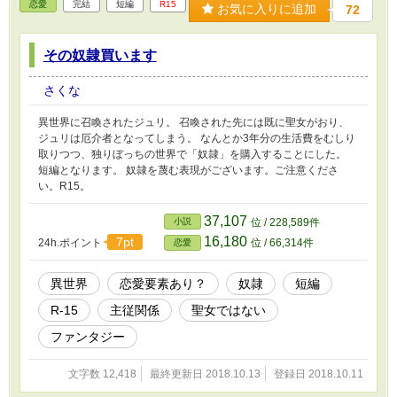
恋愛
完結
短編
R15
お気に入りに追加
72
その奴隷買います
さくな
異世界に召喚されたジュリ。 召喚された先には既に聖女がおり、
ジュリは厄介者となってしまう。 なんとか3年分の生活費をむしり
取りつつ、独りぼっちの世界で「奴隷」を購入することにした。
短編となります。 奴隷を蔑む表現がございます。ご注意くださ
い。R15。
37,107
小説
位 / 228,589件
16,180
7pt
24h.ポイント
位 / 66,314件
恋愛
異世界
恋愛要素あり？
奴隷
短編
R-15
主従関係
聖女ではない
ファンタジー
文字数 12,418
最終更新日 2018.10.13
登録日 2018.10.11