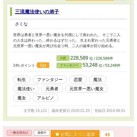
三流魔法使いの弟子
さくな
世界は勇者と世界一悪い魔女を代償にして救われた。 そこで二人
の人生は終わった…終わるはずだった。 生まれ変わった元勇者と
元世界一悪い魔女が再び出会う時、二人の歯車が回り始める。
228,589
小説
位 / 228,589件
53,248
0pt
24h.ポイント
位 / 53,248件
ファンタジー
転生
ファンタジー
恋愛
魔法
魔法使い
元勇者
元世界一悪い魔女
魔女
アルビノ
文字数 15,121
最終更新日 2020.01.25
登録日 2019.08.01
一般女性向け
連載中
お気に入りに追加
43