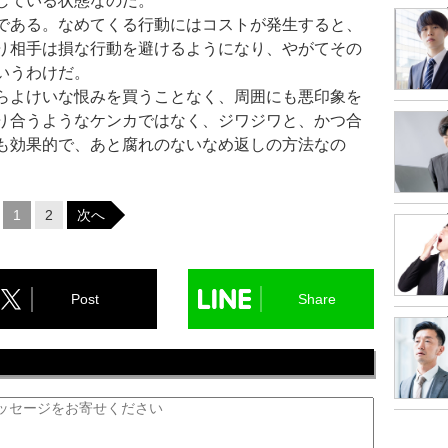
している状態なのだ。
である。なめてくる行動にはコストが発生すると、
り相手は損な行動を避けるようになり、やがてその
いうわけだ。
らよけいな恨みを買うことなく、周囲にも悪印象を
り合うようなケンカではなく、ジワジワと、かつ合
も効果的で、あと腐れのないなめ返しの方法なの
1
2
次へ
Post
Share