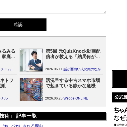
みるみる
第5回 元QuizKnock動画配
─家庭円
信者が教える「結局何が言
で決ま
いたいの？」と言われなく
なる、構造的な話し方のコ
のつくり方
2026.06.11
話が面白い人の頭のなか
ツ
ネトフ
活況呈する中古スマホ市場
測、U-
で起きている静かな危機…
は連合か
供給不足が深刻化する未
来、日本人が買えなくなる
公式
ーナル
2026.06.25
Wedge ONLINE
日
技術」 記事一覧
が、逆にバカにされる理由