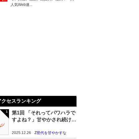
人気Web連...
アクセスランキング
第1回 「それってパワハラで
すよね？」甘やかされ続けた
Z世代の末路
2025.12.26
Z世代を甘やかすな