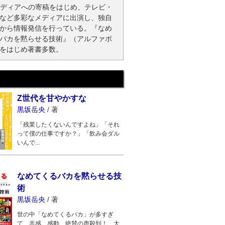
メディアへの寄稿をはじめ、テレビ・
など多彩なメディアに出演し、独自
から情報発信を行っている。『なめ
バカを黙らせる技術』（アルファポ
をはじめ著書多数。
Z世代を甘やかすな
黒坂岳央
/
著
「残業したくないんですよね」「それ
って僕の仕事ですか？」「飲み会ダル
いんで...
なめてくるバカを黙らせる技
術
黒坂岳央
/
著
世の中「なめてくるバカ」が多すぎ
て、共感、感動、絶賛の声殺到！ 大