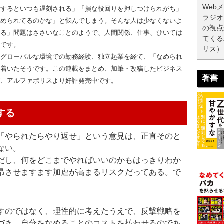
Web
をするといつも遅刻される」「損な役回りを押しつけられがち」
ラジオ
なめられてるのかな」と悩んでしまう。そんな人は少なくないよ
の視点
れる」問題はささいなことのようで、人間関係、仕事、ひいては
てくる
スです。
リス）
、グローバルな環境での勤務経験、独立起業を経て、「なめられ
り着いたそうです。この連載をまとめ、加筆・改稿したビジネス
著書
が、アルファポリスより好評発売中です。
する
「やられたらやり返せ」という意見は、正直そのと
ない。
だし、何をどこまでやればいいのかもはっきりわか
昂させますます加虐が高まるリスクだってある。で
すのではなく、理性的に考えたうえで、反撃戦略を
づき、自分をなめることのコストを払わせるのであ