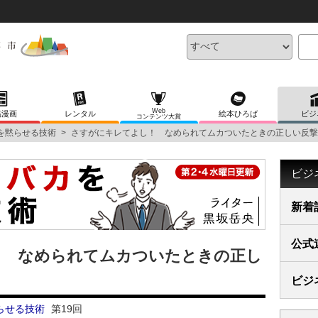
Web
稿漫画
レンタル
絵本ひろば
ビジ
コンテンツ大賞
を黙らせる技術
>
さすがにキレてよし！ なめられてムカついたときの正しい反撃
ビジ
新着
公式
！ なめられてムカついたときの正し
ビジ
らせる技術
第19回