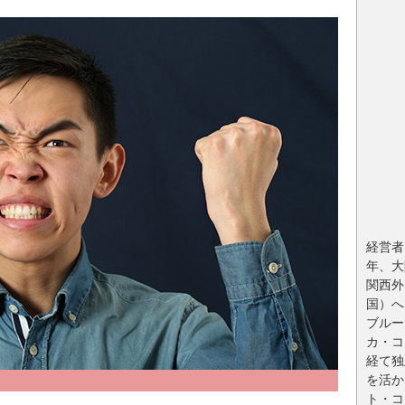
経営者
年、大
関西外
国）へ
ブルー
カ・コ
経て独
を活か
ト・コ