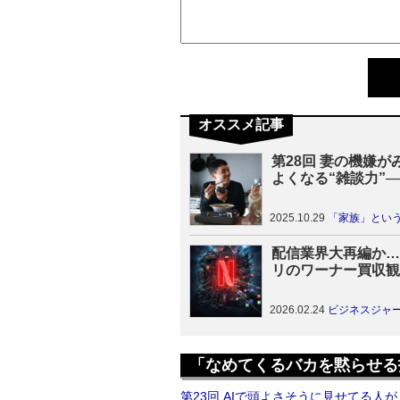
オススメ記事
第28回 妻の機嫌が
よくなる“雑談力”─
満は会話のひと工夫
る
2025.10.29
「家族」というチーム
配信業界大再編か…
リのワーナー買収観
NEXTら日本配信
淘汰か
2026.02.24
ビジネスジャ
「なめてくるバカを黙らせる
第23回 AIで頭よさそうに見せてる人