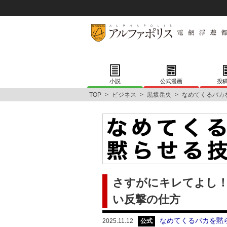
小説
公式漫画
投
TOP
>
ビジネス
>
黒坂岳央
>
なめてくるバカ
さすがにキレてよし
い反撃の仕方
なめてくるバカを黙
2025.11.12
公式