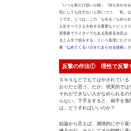
「いつも私だけ扱いが雑」「待ち合わせ
気にしても仕方ないと思いつつ、「私、
うです。じつは、この「なめる／なめら
人生すべてさえ左右する重要なトピック
実業家でライターでもある黒坂岳央氏は
ると人生で損をする」という真理にたど
書
『なめてくるバカをだまらせる技術』
反撃の作法① 理性で反撃
ＳＮＳなどでもてはやされている
おりだと思う。だが、現実的では
それができない人がなめられるの
らない。下手をすると、相手を激
は、どうすればいいのか？
結論から言えば、感情的にやり返
練るのだ。そうしてその戦略に基