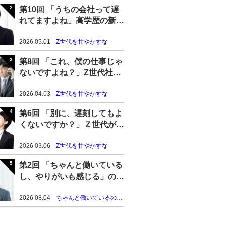
第10回 「うちの会社って遅
れてますよね」高学歴の新卒
Z世代の高プライド＆無能化
が進む理由
2026.05.01
Z世代を甘やかすな
第8回 「これ、僕の仕事じゃ
ないですよね？」Z世代社員
のテイカー気質を放置した結
果……
2026.04.03
Z世代を甘やかすな
第6回 「別に、遅刻してもよ
くないですか？」Ｚ世代が毎
日遅刻し続けた結果……
2026.03.06
Z世代を甘やかすな
第2回 「ちゃんと働いている
し、やりがいも感じる」の
に、なんか満たされない40
代のしんどさ
2026.08.04
ちゃんと働いているのに、なぜかずっとしんどい