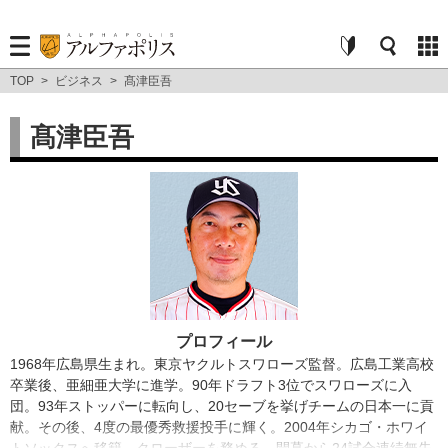
TOP
>
ビジネス
>
髙津臣吾
髙津臣吾
プロフィール
1968年広島県生まれ。東京ヤクルトスワローズ監督。広島工業高校
卒業後、亜細亜大学に進学。90年ドラフト3位でスワローズに入
団。93年ストッパーに転向し、20セーブを挙げチームの日本一に貢
献。その後、4度の最優秀救援投手に輝く。2004年シカゴ・ホワイ