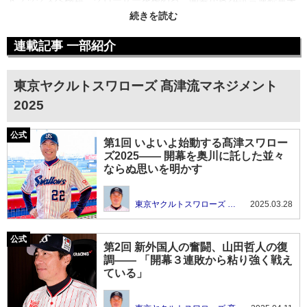
トソックスへ移籍、クローザーを務める。開幕から24試合連続無失
点を続け、「ミスターゼロ」のニックネームでファンを熱狂させ
た。日本プロ野球、メジャーリーグ、韓国プロ野球、台湾プロ野球
を経験した初の日本人選手。14年スワローズ一軍投手コーチに就
連載記事 一部紹介
任。15年セ・リーグ優勝。17年に2軍監督に就任、2020年より現
職。
東京ヤクルトスワローズ 髙津流マネジメント
2025
第1回 いよいよ始動する髙津スワロー
ズ2025―― 開幕を奥川に託した並々
ならぬ思いを明かす
東京ヤクルトスワローズ 髙津流マネジメント2025
2025.03.28
第2回 新外国人の奮闘、山田哲人の復
調―― 「開幕３連敗から粘り強く戦え
ている」