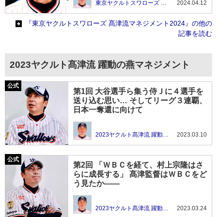
東京ヤクルトスワローズ 髙津流マネジメント2024
2024.04.12
『東京ヤクルトスワローズ 髙津流マネジメント2024』の他の
記事を読む
2023ヤクルト髙津流 躍動の燕マネジメント
第1回 大谷選手ら集う侍Ｊに４選手を
送り込む思い… そしてリーグ３連覇、
日本一奪還に向けて
2023ヤクルト髙津流 躍動の燕マネジメント
2023.03.10
第2回 「ＷＢＣを経て、村上宗隆はさ
らに成長する」 髙津監督はＷＢＣをど
う見たか――
2023ヤクルト髙津流 躍動の燕マネジメント
2023.03.24