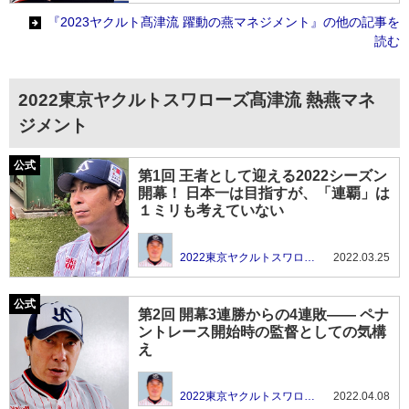
『2023ヤクルト髙津流 躍動の燕マネジメント』の他の記事を
読む
2022東京ヤクルトスワローズ髙津流 熱燕マネ
ジメント
第1回 王者として迎える2022シーズン
開幕！ 日本一は目指すが、「連覇」は
１ミリも考えていない
2022東京ヤクルトスワローズ髙津流 熱燕マネジメント
2022.03.25
第2回 開幕3連勝からの4連敗―― ペナ
ントレース開始時の監督としての気構
え
2022東京ヤクルトスワローズ髙津流 熱燕マネジメント
2022.04.08