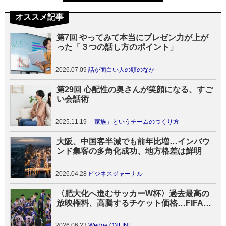
オススメ記事
第7回 やってみて本当にプレゼン力が上が
った「３つの話し方のポイント」
2026.07.09
話が面白い人の頭のなか
第29回 心配性の奥さんが笑顔になる、すご
い会話術
2025.11.19
「家族」というチームのつくり方
大阪、中国客半減でも前年比増…インバウ
ンド集客の多角化成功、地方格差は鮮明
2026.04.28
ビジネスジャーナル
〈肥大化へ進むサッカーW杯〉過去最高の
放映権料、高騰するチケット価格…FIFAビ
ジネス拡大の光と影
2026.06.23
Wedge ONLINE