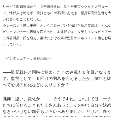
リーグ２制覇達成から、２年連続５位に沈んだ東京ヤクルトスワロー
ズ。怪我人は絶えず、投打ともに大不調にあえぎ、指揮官髙津監督も大
いに苦しむこととなった。
今シーズン「捲土重来」というスローガンを掲げた髙津監督は、どんな
ビジョンでチーム再建を図るのか。本連載では、今年もインタビュアー
に長谷川晶一氏を迎え、復活にかける髙津監督のマネジメント術をお届
けしていく。
（インタビュアー：長谷川晶一）
――監督就任と同時に始まったこの連載も６年目となりま
す。監督として、６回目の開幕を迎えましたが、例年と比
べて心境の変化などはありますか？
髙津
違い、変化か……。そうですね、これまではコーチ
たちに任せることもたくさんあって、その中で自分で決め
なきゃいけない部分もいろいろありました。だけど、多く