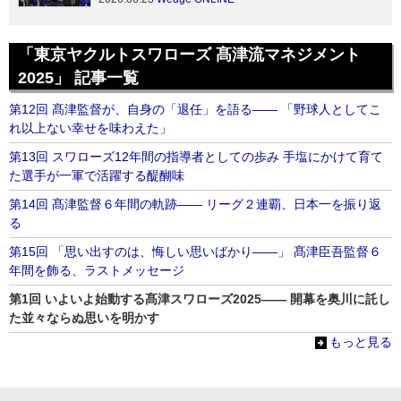
「東京ヤクルトスワローズ 髙津流マネジメント
2025」 記事一覧
第12回 髙津監督が、自身の「退任」を語る―― 「野球人としてこ
れ以上ない幸せを味わえた」
第13回 スワローズ12年間の指導者としての歩み 手塩にかけて育て
た選手が一軍で活躍する醍醐味
第14回 髙津監督６年間の軌跡―― リーグ２連覇、日本一を振り返
る
第15回 「思い出すのは、悔しい思いばかり――」 髙津臣吾監督６
年間を飾る、ラストメッセージ
第1回 いよいよ始動する髙津スワローズ2025―― 開幕を奥川に託し
た並々ならぬ思いを明かす
もっと見る