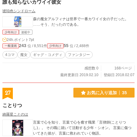
誰も知らないカワイイ彼女
琥珀色シンドローム
森の魔女アルフィナは世界で一番カワイイ女の子だった。
……そう、だったのである。
少年向け
連載中
24h.ポイント
7pt
243
55
位 / 8,551件
位 / 2,488件
一般漫画
少年向け
4コマ
魔女
ギャグ・コメディ
ファンタジー
感想数 0
168ページ
最終更新日 2019.02.10
登録日 2018.02.07
27
お気に入り追加
35
ことりつ
綺羅星ことのは
言葉で心を知り、言葉で心を癒す職業「言律師(ことりつ
し)」。 その職に就いて活動する少年・シオン。 言葉に傷つ
いてきた彼が、言葉に救われていく物語。