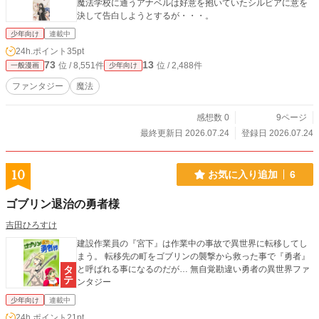
魔法学校に通うアナベルは好意を抱いていたシルビアに意を
決して告白しようとするが・・・。
少年向け
連載中
24h.ポイント
35pt
73
13
位 / 8,551件
位 / 2,488件
一般漫画
少年向け
ファンタジー
魔法
感想数 0
9ページ
最終更新日 2026.07.24
登録日 2026.07.24
10
お気に入り追加
6
ゴブリン退治の勇者様
吉田ひろすけ
建設作業員の『宮下』は作業中の事故で異世界に転移してし
まう。 転移先の町をゴブリンの襲撃から救った事で『勇者』
と呼ばれる事になるのだが… 無自覚勘違い勇者の異世界ファ
ンタジー
少年向け
連載中
24h.ポイント
21pt