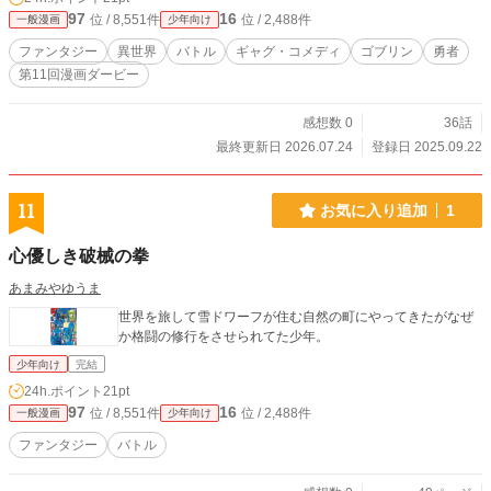
97
16
位 / 8,551件
位 / 2,488件
一般漫画
少年向け
ファンタジー
異世界
バトル
ギャグ・コメディ
ゴブリン
勇者
第11回漫画ダービー
感想数 0
36話
最終更新日 2026.07.24
登録日 2025.09.22
11
お気に入り追加
1
心優しき破械の拳
あまみやゆうま
世界を旅して雪ドワーフが住む自然の町にやってきたがなぜ
か格闘の修行をさせられてた少年。
少年向け
完結
24h.ポイント
21pt
97
16
位 / 8,551件
位 / 2,488件
一般漫画
少年向け
ファンタジー
バトル