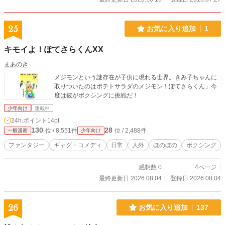
25
お気に入り追加
1
キモイよ！ぽてさらくんXX
まあのき
メジモンという謎存在が子供に現れる世界。きみ子ちゃんに
取りついたのはポテトサラダのメジモン！ぽてさらくん」今
度は彼がボクシングに挑戦だ！
少年向け
連載中
24h.ポイント
14pt
130
28
位 / 8,551件
位 / 2,488件
一般漫画
少年向け
ファンタジー
ギャグ・コメディ
日常
人外
ほのぼの
ボクシング
感想数 0
4ページ
最終更新日 2026.08.04
登録日 2026.08.04
26
お気に入り追加
137