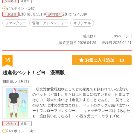
少年向け
連載中
24h.ポイント
14pt
130
28
位 / 8,551件
位 / 2,488件
一般漫画
少年向け
ファンタジー
冒険・アドベンチャー
オリジナル
感想数 0
199ページ
最終更新日 2026.04.29
登録日 2025.04.21
16
お気に入り追加
13
超進化ペット！ピヨ 漫画版
朝陽ヨル（月嶺）
研究対象愛玩動物としてどの家庭でも飼われている流行り
のペット【ピヨ】。見た目はヒヨコに似ているが、ヒヨコで
はない。最大の違いは【進化】することである。 笑うこと
の少ない七才の少女ココロと、ペットのクックが織り成すハ
ートフルローファンタジー。 キャッチフレーズは【あなた
も一度は飼いたくなる】 小説を元にコミカライズ化！
少年向け
連載中
24h.ポイント
14pt