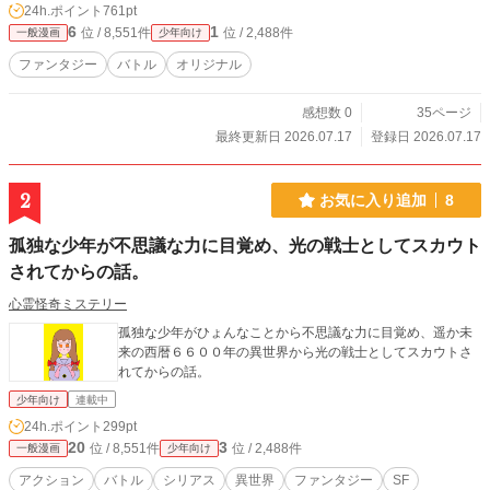
24h.ポイント
761pt
6
1
位 / 8,551件
位 / 2,488件
一般漫画
少年向け
ファンタジー
バトル
オリジナル
感想数 0
35ページ
最終更新日 2026.07.17
登録日 2026.07.17
2
お気に入り追加
8
孤独な少年が不思議な力に目覚め、光の戦士としてスカウト
されてからの話。
心霊怪奇ミステリー
孤独な少年がひょんなことから不思議な力に目覚め、遥か未
来の西暦６６００年の異世界から光の戦士としてスカウトさ
れてからの話。
少年向け
連載中
24h.ポイント
299pt
20
3
位 / 8,551件
位 / 2,488件
一般漫画
少年向け
アクション
バトル
シリアス
異世界
ファンタジー
SF