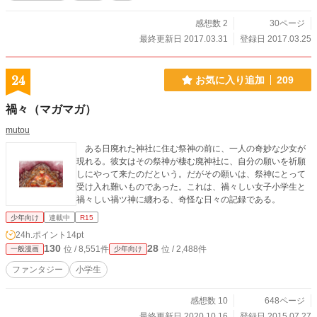
感想数 2
30ページ
最終更新日 2017.03.31
登録日 2017.03.25
24
お気に入り追加
209
禍々（マガマガ）
mutou
ある日廃れた神社に住む祭神の前に、一人の奇妙な少女が
現れる。彼女はその祭神が棲む廃神社に、自分の願いを祈願
しにやって来たのだという。だがその願いは、祭神にとって
受け入れ難いものであった。これは、禍々しい女子小学生と
禍々しい禍ツ神に纏わる、奇怪な日々の記録である。
少年向け
連載中
R15
24h.ポイント
14pt
130
28
位 / 8,551件
位 / 2,488件
一般漫画
少年向け
ファンタジー
小学生
感想数 10
648ページ
最終更新日 2020.10.16
登録日 2015.07.27