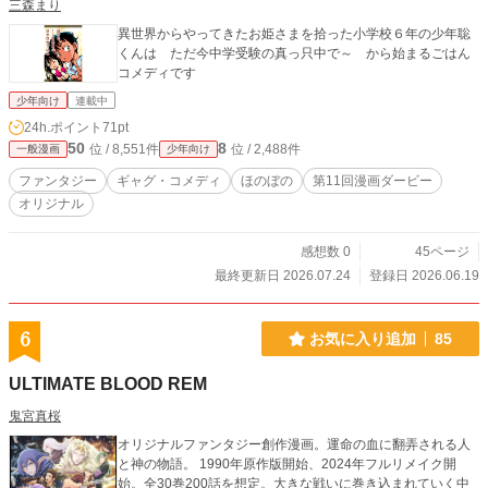
三森まり
異世界からやってきたお姫さまを拾った小学校６年の少年聡
くんは ただ今中学受験の真っ只中で～ から始まるごはん
コメディです
少年向け
連載中
24h.ポイント
71pt
50
8
位 / 8,551件
位 / 2,488件
一般漫画
少年向け
ファンタジー
ギャグ・コメディ
ほのぼの
第11回漫画ダービー
オリジナル
感想数 0
45ページ
最終更新日 2026.07.24
登録日 2026.06.19
6
お気に入り追加
85
ULTIMATE BLOOD REM
鬼宮真桜
オリジナルファンタジー創作漫画。運命の血に翻弄される人
と神の物語。 1990年原作版開始、2024年フルリメイク開
始。全30巻200話を想定。大きな戦いに巻き込まれていく中