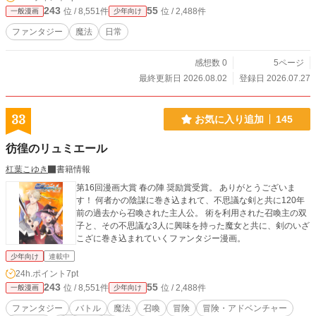
243
55
位 / 8,551件
位 / 2,488件
一般漫画
少年向け
ファンタジー
魔法
日常
感想数 0
5ページ
最終更新日 2026.08.02
登録日 2026.07.27
33
お気に入り追加
145
彷徨のリュミエール
杠葉こゆき
書籍情報
第16回漫画大賞 春の陣 奨励賞受賞。 ありがとうございま
す！ 何者かの陰謀に巻き込まれて、不思議な剣と共に120年
前の過去から召喚された主人公。 術を利用された召喚主の双
子と、その不思議な3人に興味を持った魔女と共に、剣のいざ
こざに巻き込まれていくファンタジー漫画。
少年向け
連載中
24h.ポイント
7pt
243
55
位 / 8,551件
位 / 2,488件
一般漫画
少年向け
ファンタジー
バトル
魔法
召喚
冒険
冒険・アドベンチャー