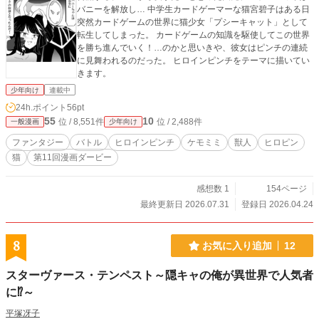
バニーを解放し… 中学生カードゲーマーな猫宮碧子はある日
突然カードゲームの世界に猫少女「プシーキャット」として
転生してしまった。 カードゲームの知識を駆使してこの世界
を勝ち進んでいく！…のかと思いきや、彼女はピンチの連続
に見舞われるのだった。 ヒロインピンチをテーマに描いてい
きます。
少年向け
連載中
24h.ポイント
56pt
55
10
位 / 8,551件
位 / 2,488件
一般漫画
少年向け
ファンタジー
バトル
ヒロインピンチ
ケモミミ
獣人
ヒロピン
猫
第11回漫画ダービー
感想数 1
154ページ
最終更新日 2026.07.31
登録日 2026.04.24
8
お気に入り追加
12
スターヴァース・テンペスト～隠キャの俺が異世界で人気者
に⁉～
平塚冴子