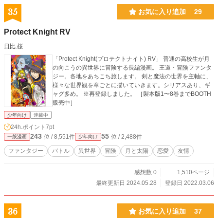
35
お気に入り追加
29
Protect Knight RV
日比 桜
「Protect Knight(プロテクトナイト) RV」 普通の高校生が月
の向こうの異世界に冒険する長編漫画。 王道・冒険ファンタ
ジー。各地をあちこち旅します。 剣と魔法の世界を主軸に、
様々な世界観を章ごとに描いていきます。シリアスあり、ギ
ャグ多め。 ※再登録しました。 ［製本版1〜8巻までBOOTH
販売中］
少年向け
連載中
24h.ポイント
7pt
243
55
位 / 8,551件
位 / 2,488件
一般漫画
少年向け
ファンタジー
バトル
異世界
冒険
月と太陽
恋愛
友情
感想数 0
1,510ページ
最終更新日 2024.05.28
登録日 2022.03.06
36
お気に入り追加
37