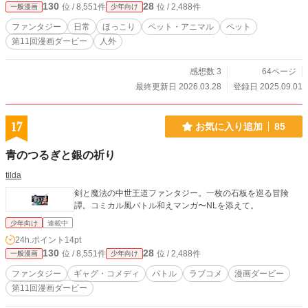
130
28
位 / 8,551件
位 / 2,488件
一般漫画
少年向け
ファンタジー
日常
ほっこり
ペット・アニマル
ペット
第11回漫画ダービー
人外
感想数 3
64ページ
最終更新日 2026.03.28
登録日 2025.09.01
17
お気に入り追加
85
青のつるぎと銀の祈り
tilda
剣と魔法の中世王道ファンタジー。一枚の石板を巡る冒険
譚。コミカル風バトル和えマンガ〜NLを添えて。
少年向け
連載中
24h.ポイント
14pt
130
28
位 / 8,551件
位 / 2,488件
一般漫画
少年向け
ファンタジー
ギャグ・コメディ
バトル
ラブコメ
漫画ダービー
第11回漫画ダービー