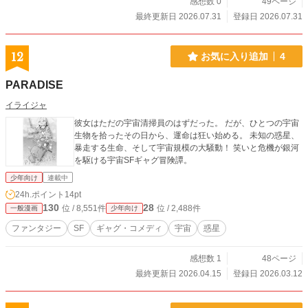
感想数 0
49ページ
最終更新日 2026.07.31
登録日 2026.07.31
12
お気に入り追加
4
PARADISE
イライジャ
彼女はただの宇宙清掃員のはずだった。 だが、ひとつの宇宙
生物を拾ったその日から、運命は狂い始める。 未知の惑星、
暴走する生命、そして宇宙規模の大騒動！ 笑いと危機が銀河
を駆ける宇宙SFギャグ冒険譚。
少年向け
連載中
24h.ポイント
14pt
130
28
位 / 8,551件
位 / 2,488件
一般漫画
少年向け
ファンタジー
SF
ギャグ・コメディ
宇宙
惑星
感想数 1
48ページ
最終更新日 2026.04.15
登録日 2026.03.12