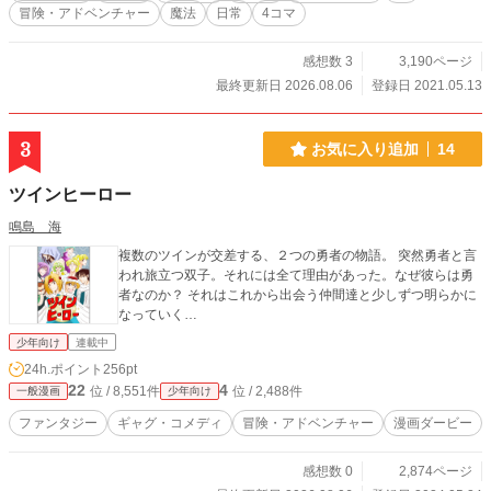
冒険・アドベンチャー
魔法
日常
4コマ
感想数 3
3,190ページ
最終更新日 2026.08.06
登録日 2021.05.13
3
お気に入り追加
14
ツインヒーロー
鳴島 海
複数のツインが交差する、２つの勇者の物語。 突然勇者と言
われ旅立つ双子。それには全て理由があった。なぜ彼らは勇
者なのか？ それはこれから出会う仲間達と少しずつ明らかに
なっていく…
少年向け
連載中
24h.ポイント
256pt
22
4
位 / 8,551件
位 / 2,488件
一般漫画
少年向け
ファンタジー
ギャグ・コメディ
冒険・アドベンチャー
漫画ダービー
感想数 0
2,874ページ