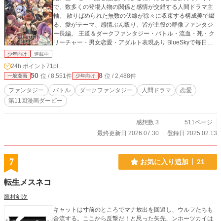
で、数多くの登場人物の関係と感情が交錯する人間ドラマ主
軸。 散りばめられた無数の伏線が徐々に収束する構成美で綴
る、愛がテーマ、感情ぶん殴り、皆が主役の群像ファンタジ
ー長編。 王道＆ダークファンタジー・バトル・流血・死・ク
リーチャー・男女恋愛・アダルト表現あり BlueSkyで毎日情
報進捗投稿 https://bsky.app/profile/ulblood.com 【ULTIMAT
少年向け
連載中
E BLOOD REM】第1・2巻 BOOTHにて販売中 https://maruh
24h.ポイント
71pt
i-ulblood.booth.pm/ 各種情報公式サイト → https://ulblood.
50
8
位 / 8,551件
位 / 2,488件
一般漫画
少年向け
com/
ファンタジー
バトル
ダークファンタジー
人間ドラマ
恋愛
第11回漫画ダービー
感想数 3
511ページ
最終更新日 2026.07.30
登録日 2025.02.13
7
お気に入り追加
21
転生メスネコ
鷹村剣次
キャットは寸前のところでマナ放出を回避し、ウルフたちも
合流する。ここから反撃だ！と思った矢先、ンホーツカイは