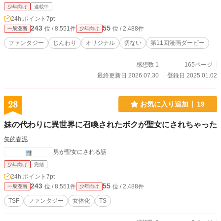
少年向け
連載中
24h.ポイント
7pt
243
55
位 / 8,551件
位 / 2,488件
一般漫画
少年向け
ファンタジー
じんわり
オリジナル
切ない
第11回漫画ダービー
感想数 1
165ページ
最終更新日 2026.07.30
登録日 2025.01.02
28
お気に入り追加
19
妹の代わりに異世界に召喚されたボクが聖女にされちゃった
矢的春泥
男が聖女にされる話
少年向け
完結
24h.ポイント
7pt
243
55
位 / 8,551件
位 / 2,488件
一般漫画
少年向け
TSF
ファンタジー
女体化
TS