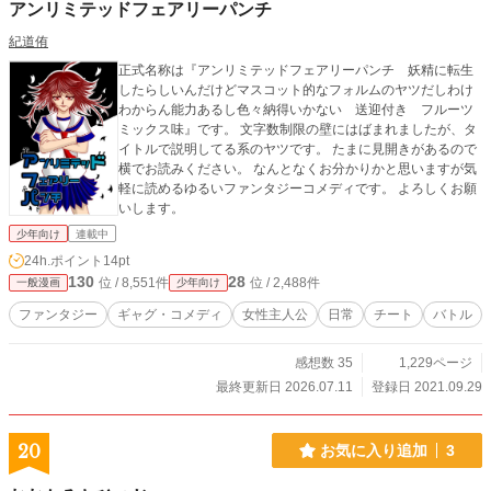
アンリミテッドフェアリーパンチ
紀道侑
正式名称は『アンリミテッドフェアリーパンチ 妖精に転生
したらしいんだけどマスコット的なフォルムのヤツだしわけ
わからん能力あるし色々納得いかない 送迎付き フルーツ
ミックス味』です。 文字数制限の壁にはばまれましたが、タ
イトルで説明してる系のヤツです。 たまに見開きがあるので
横でお読みください。 なんとなくお分かりかと思いますが気
軽に読めるゆるいファンタジーコメディです。 よろしくお願
いします。
少年向け
連載中
24h.ポイント
14pt
130
28
位 / 8,551件
位 / 2,488件
一般漫画
少年向け
ファンタジー
ギャグ・コメディ
女性主人公
日常
チート
バトル
感想数 35
1,229ページ
最終更新日 2026.07.11
登録日 2021.09.29
20
お気に入り追加
3