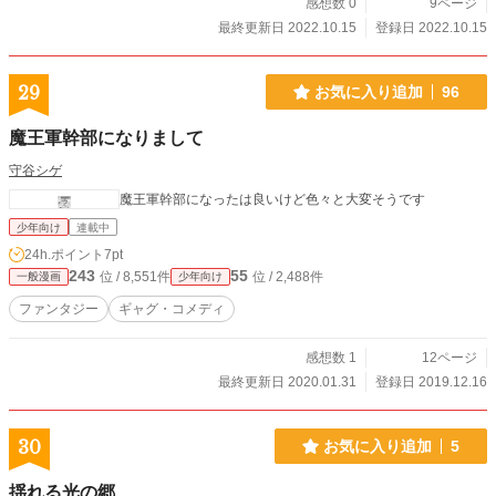
感想数 0
9ページ
最終更新日 2022.10.15
登録日 2022.10.15
29
お気に入り追加
96
魔王軍幹部になりまして
守谷シゲ
魔王軍幹部になったは良いけど色々と大変そうです
少年向け
連載中
24h.ポイント
7pt
243
55
位 / 8,551件
位 / 2,488件
一般漫画
少年向け
ファンタジー
ギャグ・コメディ
感想数 1
12ページ
最終更新日 2020.01.31
登録日 2019.12.16
30
お気に入り追加
5
揺れる光の郷