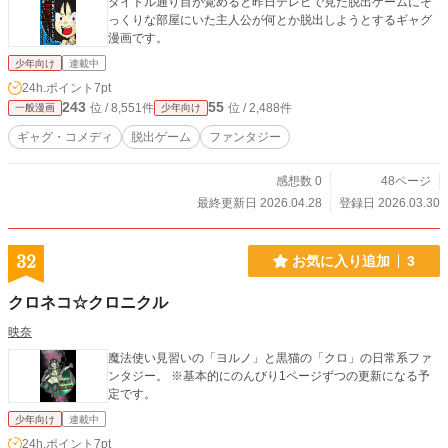
タイトル通り目が覚めると昨日テレビで見た脱出ゲームにそ
っくりな部屋にいた主人公が何とか脱出しようとするギャグ
漫画です。
少年向け
連載中
24h.ポイント
7pt
243
55
位 / 8,551件
位 / 2,488件
一般漫画
少年向け
ギャグ・コメディ
脱出ゲーム
ファンタジー
感想数 0
48ページ
最終更新日 2026.04.28
登録日 2026.03.30
32
お気に入り追加
3
クロネコ☆クロニクル
映奈
魔法使い見習いの「ヨルノ」と黒猫の「クロ」の日常系ファ
ンタジー。 ※基本的にのんびり1ページずつの更新になる予
定です。
少年向け
連載中
24h.ポイント
7pt