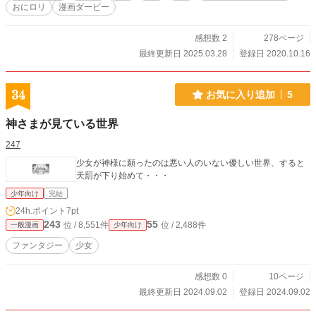
おにロリ
漫画ダービー
感想数 2
278ページ
最終更新日 2025.03.28
登録日 2020.10.16
34
お気に入り追加
5
神さまが見ている世界
247
少女が神様に願ったのは悪い人のいない優しい世界、すると
天罰が下り始めて・・・
少年向け
完結
24h.ポイント
7pt
243
55
位 / 8,551件
位 / 2,488件
一般漫画
少年向け
ファンタジー
少女
感想数 0
10ページ
最終更新日 2024.09.02
登録日 2024.09.02