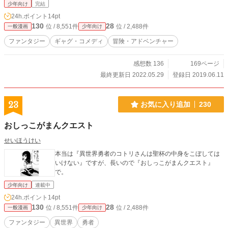
少年向け
完結
24h.ポイント
14pt
130
28
位 / 8,551件
位 / 2,488件
一般漫画
少年向け
ファンタジー
ギャグ・コメディ
冒険・アドベンチャー
感想数 136
169ページ
最終更新日 2022.05.29
登録日 2019.06.11
23
お気に入り追加
230
おしっこがまんクエスト
せいほうけい
本当は『異世界勇者のコトリさんは聖杯の中身をこぼしては
いけない』ですが、長いので『おしっこがまんクエスト』
で。
少年向け
連載中
24h.ポイント
14pt
130
28
位 / 8,551件
位 / 2,488件
一般漫画
少年向け
ファンタジー
異世界
勇者