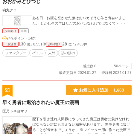
おおかみとひつじ
狗丸クロ
ある日、お腹を空かせた狼はおバカそうな羊と出会いまし
た。 しかしその羊はただのおバカなわけではなくて・・・
少年向け
完結
24h.ポイント
14pt
130
28
位 / 8,551件
位 / 2,488件
一般漫画
少年向け
ファンタジー
バトル
人外
ほのぼの
感想数 0
50ページ
最終更新日 2024.01.27
登録日 2024.01.27
21
お気に入り追加
1,663
早く勇者に退治されたい魔王の漫画
匡乃下キヨマサ
配下を引き連れ人間界にやってきた魔王は勇者に負けなけれ
ばならない誰にも言えない秘密があります。 無事勇者に負け
ることが出来るでしょうか。 ※ツイッター用に作った漫画で