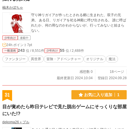
柚木かぼちゃ
守り神リガイアが作ったとされる郷に生まれた、双子の兄
弟。 ある日、リガイアを祀る神殿に呼び出される。 誰に呼ば
れたか、何の用なのかわからないが、行ってみないと始まら
ない。
少年向け
連載中
24h.ポイント
7pt
243
55
位 / 8,551件
位 / 2,488件
一般漫画
少年向け
ファンタジー
異世界
冒険・アドベンチャー
オリジナル
魔法
感想数 0
18ページ
最終更新日 2024.10.04
登録日 2024.09.28
31
お気に入り追加
1
目が覚めたら昨日テレビで見た脱出ゲームにそっくりな部屋
にいた!?
dekoma26＋ブル