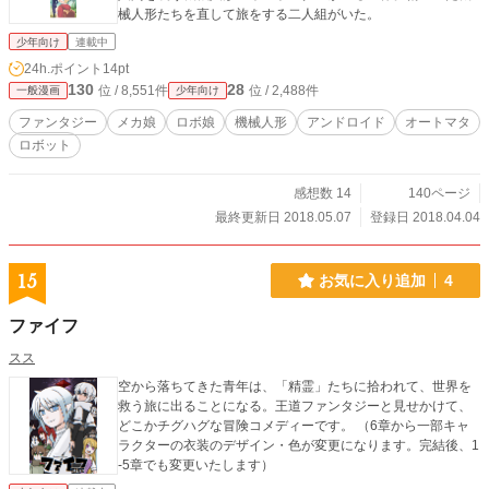
械人形たちを直して旅をする二人組がいた。
少年向け
連載中
24h.ポイント
14pt
130
28
位 / 8,551件
位 / 2,488件
一般漫画
少年向け
ファンタジー
メカ娘
ロボ娘
機械人形
アンドロイド
オートマタ
ロボット
感想数 14
140ページ
最終更新日 2018.05.07
登録日 2018.04.04
15
お気に入り追加
4
ファイフ
スス
空から落ちてきた青年は、「精霊」たちに拾われて、世界を
救う旅に出ることになる。王道ファンタジーと見せかけて、
どこかチグハグな冒険コメディーです。 （6章から一部キャ
ラクターの衣装のデザイン・色が変更になります。完結後、1
-5章でも変更いたします）