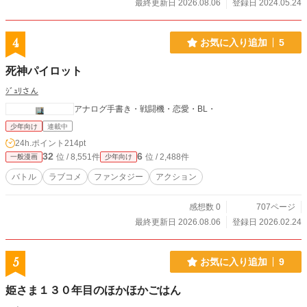
最終更新日 2026.08.06
登録日 2024.05.24
4
お気に入り追加
5
死神パイロット
ｼﾞｭﾘさん
アナログ手書き・戦闘機・恋愛・BL・
少年向け
連載中
24h.ポイント
214pt
32
6
位 / 8,551件
位 / 2,488件
一般漫画
少年向け
バトル
ラブコメ
ファンタジー
アクション
感想数 0
707ページ
最終更新日 2026.08.06
登録日 2026.02.24
5
お気に入り追加
9
姫さま１３０年目のほかほかごはん