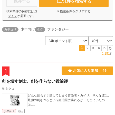
保存する
1,151
件を検索する
検索条件の保存には
ロ
× 検索条件をクリアする
グイン
が必要です。
少年向け
ファンタジー
カテゴリ
タグ
1
2
3
4
5
1,151
件
1
お気に入り追加
49
剣を壊す剣士、剣を作らない鍛治師
狗丸クロ
どんな剣もすぐ壊してしまう冒険者・カイリ。そんな彼は、
最強の剣を作るという鍛冶屋に訪れるが、そこにいたの
は…。
少年向け
完結