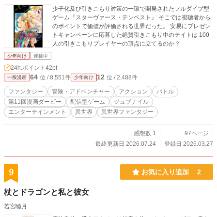
少子化及び引きこもり対策の一環で開発されたフルダイブ型
ゲーム『スターヴァース・テンペスト』 そこでは視聴者から
のポイントで価値が評価される世界だった。 安易にプレゼン
トキャンペーンに応募した絶賛引きこもり中のテイトは 100
人の引きこもりプレイヤーの頂点に立てるのか？
少年向け
連載中
24h.ポイント
42pt
64
12
位 / 8,551件
位 / 2,488件
一般漫画
少年向け
ファンタジー
冒険・アドベンチャー
アクション
バトル
第11回漫画ダービー
配信型ゲーム
ジュブナイル
エンターテインメント
異世界
異世界ファンタジー
感想数 1
97ページ
最終更新日 2026.07.24
登録日 2026.03.27
9
お気に入り追加
2
杖とドラゴンと私と彼女
若宮睦月