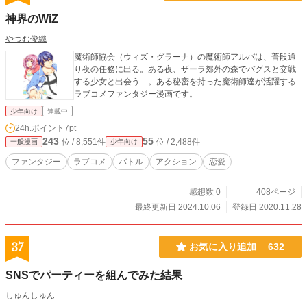
神界のWiZ
やつむ俊織
魔術師協会（ウィズ・グラーナ）の魔術師アルバは、普段通
り夜の任務に出る。ある夜、ザーラ郊外の森でバグスと交戦
する少女と出会う…。ある秘密を持った魔術師達が活躍する
ラブコメファンタジー漫画です。
少年向け
連載中
24h.ポイント
7pt
243
55
位 / 8,551件
位 / 2,488件
一般漫画
少年向け
ファンタジー
ラブコメ
バトル
アクション
恋愛
感想数 0
408ページ
最終更新日 2024.10.06
登録日 2020.11.28
37
お気に入り追加
632
SNSでパーティーを組んでみた結果
しゅんしゅん