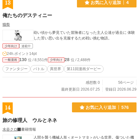
13
お気に入り追加
4
俺たちのデスティニー
猫祭
幼い頃から夢見ていた冒険者になった主人公達が過去に 体験
した苦い思い出を克服するため戦い挑む物語。
少年向け
連載中
24h.ポイント
14pt
130
28
位 / 8,551件
位 / 2,488件
一般漫画
少年向け
ファンタジー
バトル
異世界
第11回漫画ダービー
感想数 0
56ページ
最終更新日 2026.07.25
登録日 2026.06.29
14
お気に入り追加
576
旅の修理人 ウルとネネ
水谷クロ
書籍情報
人間を襲う機械人形＜オートマタ＞がいる世界。傷ついた機