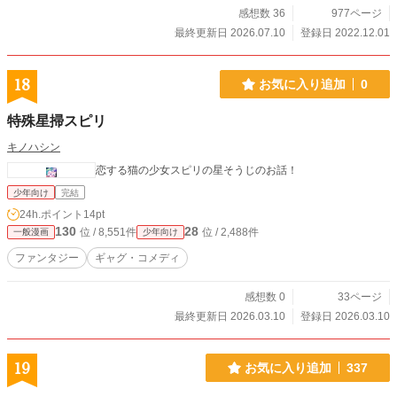
感想数 36
977ページ
最終更新日 2026.07.10
登録日 2022.12.01
18
お気に入り追加
0
特殊星掃スピリ
キノハシン
恋する猫の少女スピリの星そうじのお話！
少年向け
完結
24h.ポイント
14pt
130
28
位 / 8,551件
位 / 2,488件
一般漫画
少年向け
ファンタジー
ギャグ・コメディ
感想数 0
33ページ
最終更新日 2026.03.10
登録日 2026.03.10
19
お気に入り追加
337