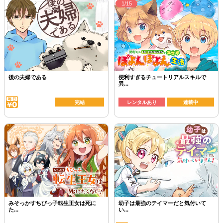
1/15
後の夫婦である
便利すぎるチュートリアルスキルで
異...
完結
レンタルあり
連載中
みそっかすちびっ子転生王女は死に
幼子は最強のテイマーだと気付いて
た...
い...