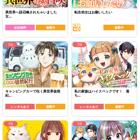
異世界へ誤召喚されちゃいました
転生幼女はお願いしたい
女...
全話無料
連載中
連載中
7/9
7/8
キャンピングカーで往く異世界徒然
私の家族はハイスペックです！ 落
紀...
ち...
レンタルあり
連載中
レンタルあり
連載中
7/8
7/8