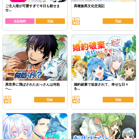
ご主人様が可愛すぎて今日も殺せま
異種族異文化交流記
せ...
全話無料
完結
完結
異世界に飛ばされたおっさんは何処
婚約破棄で追放されて、幸せな日々
へ...
を...
完結
完結