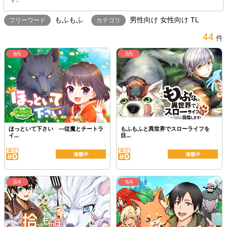
もふもふ
男性向け 女性向け TL
フリーワード
カテゴリ
44
件
8/5
8/5
ほっといて下さい ―従魔とチートラ
もふもふと異世界でスローライフを
イ...
目...
連載中
連載中
8/4
8/4