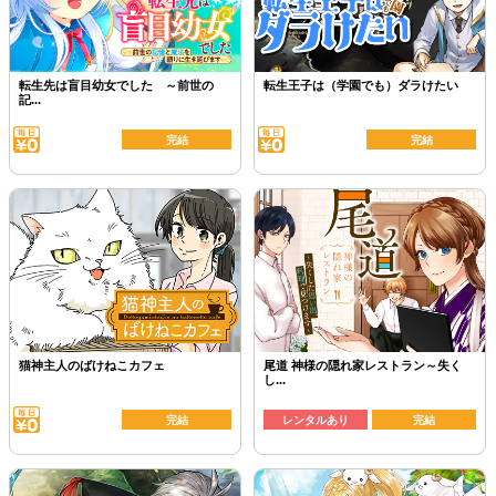
転生先は盲目幼女でした ～前世の
転生王子は（学園でも）ダラけたい
記...
完結
完結
猫神主人のばけねこカフェ
尾道 神様の隠れ家レストラン～失く
し...
完結
レンタルあり
完結