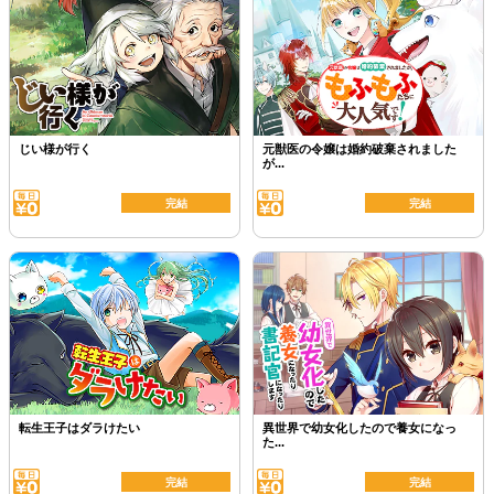
じい様が行く
元獣医の令嬢は婚約破棄されました
が...
完結
完結
転生王子はダラけたい
異世界で幼女化したので養女になっ
た...
完結
完結