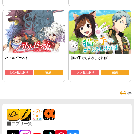
バトルビースト
猫の手でもよろしければ
レンタルあり
完結
レンタルあり
完結
44
件
アプリ一覧