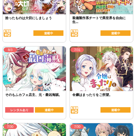
拾ったものは大切にしましょう
装備製作系チートで異世界を自由に
生...
連載中
連載中
8/3
7/31
そのもふカフェ店主、元・最凶海賊。
令嬢はまったりをご所望。
レンタルあり
連載中
連載中
7/30
7/30