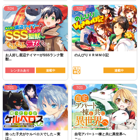
7/24
7/22
お人好し底辺テイマーがSSSランク聖
のんびりＶＲＭＭＯ記
獣...
レンタルあり
連載中
連載中
7/21
7/21
拾った子犬がケルベロスでした～実
自宅アパート一棟と共に異世界へ
は...
～...