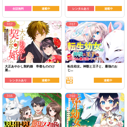
全話無料
連載中
レンタルあり
連載中
7/17
7/17
大正あやかし契約婚 帝都もののけ
転生幼女。神獣と王子と、最強のお
屋...
じ...
レンタルあり
連載中
連載中
7/15
7/10