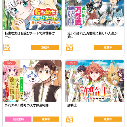
転生幼女はお詫びチートで異世界ご
追い出された万能職に新しい人生が
ー...
始...
連載中
連載中
7/27
7/27
外れスキル持ちの天才錬金術師
詐騎士
全話無料
連載中
連載中