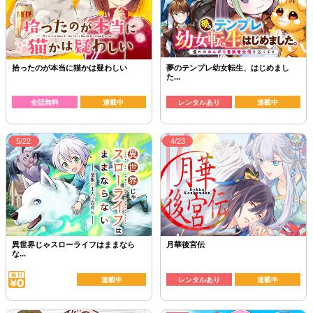
拾ったのが本当に猫かは疑わしい
夢のテンプレ幼女転生、はじめまし
た...
全話無料
連載中
レンタルあり
連載中
5/22
4/23
異世界じゃスローライフはままなら
月華後宮伝
な...
連載中
レンタルあり
連載中