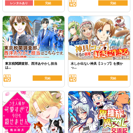
レンタルあり
完結
完結
東京税関調査部、西洋あやかし担当
水しか出ない神具【コップ】を授か
は...
っ...
完結
完結