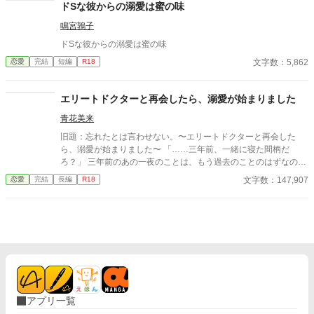
アンジェリーナの誕生日。ルノーは彼女を喜ばせようと、画策す
ドSな彼からの溺愛は蜜の味
る。
鳴宮鶉子
ドSな彼からの溺愛は蜜の味
文字数：5,862
恋愛
完結
短編
R18
エリートドクターと再会したら、溺愛が始まりました
青花美来
旧題：忘れたとは言わせない。〜エリートドクターと再会した
ら、溺愛が始まりました〜 「……三年前、一緒に寝た間柄だ
ろ？」 三年前のあの一夜のことは、もう過去のことのはずなの
に。 一夜の過ちとして、もう忘れたはずなのに。 「忘れたとは言
文字数：147,907
恋愛
完結
長編
R18
わせねぇぞ？」 偶然再会したら、心も身体も翻弄されてしまっ
て。 「……今度こそ、逃がすつもりも離すつもりもねぇから」 そ
の溺愛からは、もう逃れられない。 ＊第16回恋愛小説大賞奨励賞
受賞しました＊
アプリ一覧