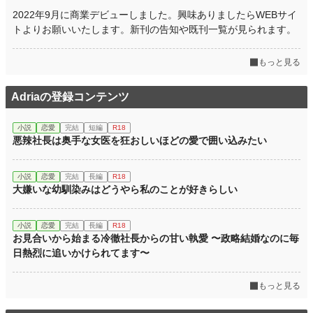
累計ポイント
614,600 pt (8,858 位)
2022年9月に商業デビューしました。興味ありましたらWEBサイ
トよりお願いいたします。新刊の告知や既刊一覧が見られます。
もっと見る
Adriaの登録コンテンツ
小説
恋愛
完結
短編
R18
悪辣社長は奥手な女医を狂おしいほどの愛で囲い込みたい
小説
恋愛
完結
長編
R18
大嫌いな幼馴染みはどうやら私のことが好きらしい
小説
恋愛
完結
長編
R18
お見合いから始まる冷徹社長からの甘い執愛 〜政略結婚なのに毎
日熱烈に追いかけられてます〜
もっと見る