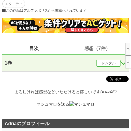
エタニティ
離してくれない。彼の強すぎる愛情表現と一緒に過ごす時間があまりにも心地よ
くてどんどん堕ちていく。
この作品はアルファポリスから書籍化されています
小説
37,052 位 / 228,584 件
恋愛
16,191 位 / 66,315 件
お気に入り
884
目次
感想（7件）
24h.ポイント
7 pt
1巻
レンタル
文字数(レンタル含む)
143,065
更新日時
2025.02.13 13:46
初回公開日時
2022.06.10 22:24
よろしければ感想などいただけると嬉しいです(๑˃̵ᴗ˂̵)♡
初回完結日時
2022.09.09 22:09
マシュマロを送る
週間ポイント
84 pt (36,763 位)
月間ポイント
315 pt (42,842 位)
Adriaのプロフィール
年間ポイント
5,719 pt (42,996 位)