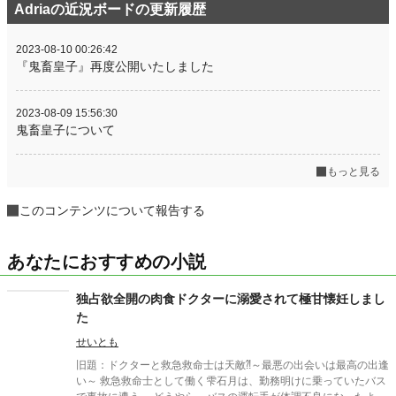
Adriaの近況ボードの更新履歴
2023-08-10 00:26:42
『鬼畜皇子』再度公開いたしました
2023-08-09 15:56:30
鬼畜皇子について
もっと見る
このコンテンツについて報告する
あなたにおすすめの小説
独占欲全開の肉食ドクターに溺愛されて極甘懐妊しまし
た
せいとも
旧題：ドクターと救急救命士は天敵⁈～最悪の出会いは最高の出逢
い～ 救急救命士として働く雫石月は、勤務明けに乗っていたバス