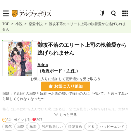
TOP
>
小説
>
恋愛小説
>
難攻不落のエリート上司の執着愛から逃げられま
せん
恋愛
完結
長編
R18
難攻不落のエリート上司の執着愛から
逃げられません
Adria
（近況ボード：
2 件
）
お気に入りに追加して更新通知を受け取ろう
お気に入り追加
旧題：ドS上司の溺愛と執着 〜お酒の勢いで憧れの人に『抱いて』と言ってみた
ら離してくれなくなった〜
熱心に仕事に打ち込んでいた私はある日、父にお見合いを持ちかけられ、大好き
な仕事を辞めろと言われてしまう。そのことに自暴自棄になり、お酒に溺れた翌
日、私は処女を失っていた。そしてその相手は憧れていた勤務先の上司で……。
24h.ポイント
7pt
297
現代
溺愛
執着
独占欲激しい
快楽責め
ドＳ
ハッピーエンド
戸惑う反面、「酒を理由になかったことになんてさせない」と言われ、彼は私を