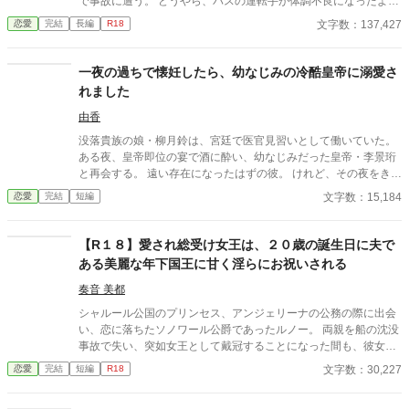
で事故に遭う。 どうやら、バスの運転手が体調不良になったよう
だ。 乗客にAEDを探してきてもらうように頼み、救助活動をして
文字数：137,427
恋愛
完結
長編
R18
いるとボサボサ頭のマスク姿の男がAEDを持ってバスに乗り込ん
できた。 受け取ろうとすると邪魔だと言われる。 そして、月のこ
とを『チビ団子』と呼んだのだ。 医療従事者と思われるボサボサ
一夜の過ちで懐妊したら、幼なじみの冷酷皇帝に溺愛さ
マスク男は運転手の処置をして、月が文句を言う間もなく、救急
れました
車に同乗して去ってしまった。 最悪の出会いをし、二度と会いた
くない相手の正体は⁇ 作品はフィクションです。 本来の仕事内容
由香
とは異なる描写があると思います。
没落貴族の娘・柳月鈴は、宮廷で医官見習いとして働いていた。
ある夜、皇帝即位の宴で酒に酔い、幼なじみだった皇帝・李景珩
と再会する。 遠い存在になったはずの彼。 けれど、その夜をきっ
かけに月鈴の運命は大きく動き出す。 冷酷と恐れられる皇帝が、
文字数：15,184
恋愛
完結
短編
なぜか彼女だけには甘すぎて――。
【R１８】愛され総受け女王は、２０歳の誕生日に夫で
ある美麗な年下国王に甘く淫らにお祝いされる
奏音 美都
シャルール公国のプリンセス、アンジェリーナの公務の際に出会
い、恋に落ちたソノワール公爵であったルノー。 両親を船の沈没
事故で失い、突如女王として戴冠することになった間も、彼女を
支え続けた。 それから幾つもの困難を乗り越え、ルノーはアンジ
文字数：30,227
恋愛
完結
短編
R18
ェリーナと婚姻を結び、単なる女王の夫、王配ではなく、自らも
執政に取り組む国王として戴冠した。 夫婦となって初めて迎える