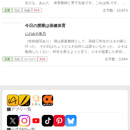
生だな、あんた 体育教師と男子生徒です。これはBLです。 ど
んな理由があろうが学校でいかがわしいことをしてはいけません
文字数：10,873
恋愛
完結
短編
R18
よ〜！ これ全部、やったらダメですからねっ！
今日の授業は保健体育
にのみや朱乃
（性的描写あり） 僕は家庭教師として、高校三年生のユキの家に
行った。 その日はちょうどユキ以外には誰もいなかった。 ユキは
勉強したくない、科目を変えようと言う。ユキが提案した科目と
は。
文字数：3,944
恋愛
完結
ｼｮｰﾄｼｮｰﾄ
R18
アプリ一覧
公式SNS一覧