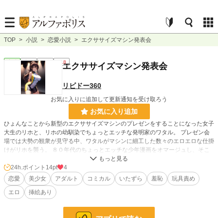
TOP
>
小説
>
恋愛小説
>
エクササイズマシン発表会
恋愛
完結
短編
R18
エクササイズマシン発表会
リビドー360
お気に入りに追加して更新通知を受け取ろう
お気に入り追加
ひょんなことから新型のエクササイズマシンのプレゼンをすることになった女子
大生のリホと、リホの幼馴染でちょっとエッチな発明家のワタル。 プレゼン会
場では大勢の観衆が見守る中、ワタルがマシンに細工した数々のエロエロな仕掛
けがリホを襲う。 ８０年代のちょっとエッチな少年漫画をオマージュし、そこ
に少し過激度を加えたお話です。 パクリじゃないよ！インスパイアだよ！
24h.ポイント
14pt
4
恋愛
美少女
アダルト
コミカル
いたずら
羞恥
玩具責め
小説
30,977 位 / 228,837 件
エロ
挿絵あり
恋愛
13,186 位 / 66,374 件
お気に入り
69