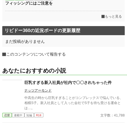
フィッシングにはご注意を
もっと見る
リビドー360の近況ボードの更新履歴
まだ投稿がありません
このコンテンツについて報告する
あなたにおすすめの小説
巨乳すぎる新入社員が社内で〇〇されちゃった件
ナッツアーモンド
中高生の時から巨乳すぎることがコンプレックスで悩んでいる、
相模S子。新入社員として入った会社でS子を待ち受ける運命と
は....。
文字数：41,788
恋愛
連載中
短編
R18