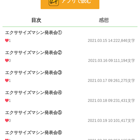
アプリで読む
24h.ポイント
14 pt
文字数
10,328
目次
感想
更新日時
2021.03.20 09:25
エクササイズマシン発表会①
1
2021.03.15 14:22
2,846文字
初回公開日時
2021.03.15 14:22
初回完結日時
2021.03.20 09:27
エクササイズマシン発表会②
0
2021.03.16 09:11
1,194文字
週間ポイント
345 pt (18,394 位)
エクササイズマシン発表会③
月間ポイント
1,654 pt (17,883 位)
1
2021.03.17 09:26
1,275文字
年間ポイント
14,186 pt (25,222 位)
エクササイズマシン発表会④
累計ポイント
106,281 pt (29,377 位)
1
2021.03.18 09:23
1,431文字
エクササイズマシン発表会⑤
0
2021.03.19 10:10
1,417文字
エクササイズマシン発表会⑥