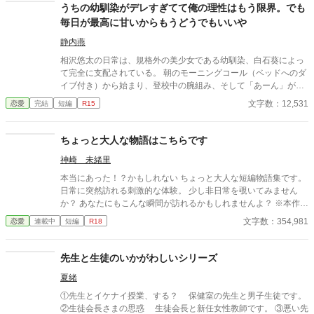
うちの幼馴染がデレすぎてて俺の理性はもう限界。でも
毎日が最高に甘いからもうどうでもいいや
静内燕
相沢悠太の日常は、規格外の美少女である幼馴染、白石葵によっ
て完全に支配されている。 朝のモーニングコール（ベッドへのダ
イブ付き）から始まり、登校中の腕組み、そして「あーん」が義
務付けられた手作り弁当。誰もが羨むラブラブっぷりだが、悠太
文字数：12,531
恋愛
完結
短編
R15
はこれを「家族愛」だと頑なに誤解（無視）している。 「ゆーた
は私の運命の相手なんだもん！」と、葵のデレデレは今日も過剰
の一途。周囲の冷やかしや、葵を狙う男子生徒のプレッシャーが
ちょっと大人な物語はこちらです
高まる中、悠太の**「幼馴染フィルター」**はついに限界を迎え
神崎 未緒里
る。 この溺愛っぷり、いつまで「家族」で通せるのか？ 甘すぎる
日常が、悠太の鈍感な理性を溶かし尽くす――最初からクライマ
本当にあった！？かもしれない ちょっと大人な短編物語集です。
ックスの、超高濃度イチャイチャ・ラブコメ、開幕！
日常に突然訪れる刺激的な体験。 少し非日常を覗いてみません
か？ あなたにもこんな瞬間が訪れるかもしれませんよ？ ※本作品
ではGemini PRO、Pixai.artで作成した生成AI画像ならびに Pixa
文字数：354,981
恋愛
連載中
短編
R18
bay並びにUnsplshのロイヤリティフリーの画像を使用していま
す。 ※不定期更新です。 ※文章中の人物名・地名・年代・建物
名・商品名・設定などはすべて架空のものです。
先生と生徒のいかがわしいシリーズ
夏緒
①先生とイケナイ授業、する？ 保健室の先生と男子生徒です。
②生徒会長さまの思惑 生徒会長と新任女性教師です。 ③悪い先