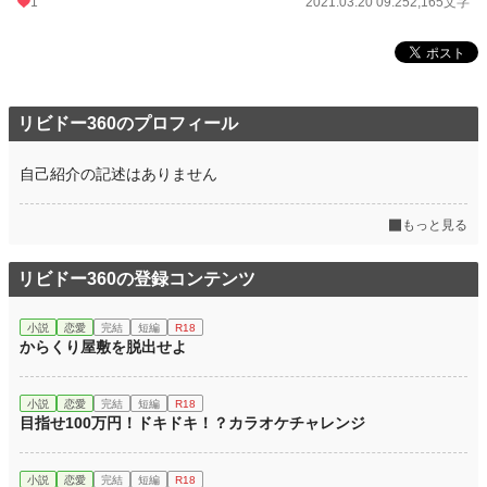
1
2021.03.20 09:25
2,165文字
リビドー360のプロフィール
自己紹介の記述はありません
もっと見る
リビドー360の登録コンテンツ
小説
恋愛
完結
短編
R18
からくり屋敷を脱出せよ
小説
恋愛
完結
短編
R18
目指せ100万円！ドキドキ！？カラオケチャレンジ
小説
恋愛
完結
短編
R18