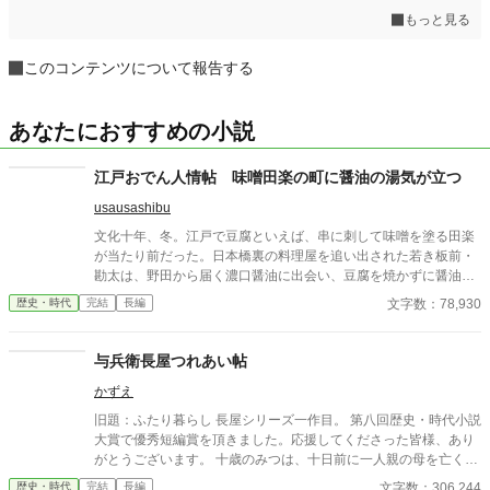
もっと見る
このコンテンツについて報告する
あなたにおすすめの小説
江戸おでん人情帖 味噌田楽の町に醤油の湯気が立つ
usausashibu
文化十年、冬。江戸で豆腐といえば、串に刺して味噌を塗る田楽
が当たり前だった。日本橋裏の料理屋を追い出された若き板前・
勘太は、野田から届く濃口醤油に出会い、豆腐を焼かずに醤油出
汁で煮る屋台を始める。最初は「黒い豆腐」と笑われ、客も銭も
文字数：78,930
歴史・時代
完結
長編
足りない。それでも鍋は、船頭の故郷、夫婦の嘘、職人親子の意
地、長屋の子どもの空腹を少しずつ温めていく。やがてその新し
い味は、味噌田楽を守る者や老舗料理屋の反発を招く。だが、町
与兵衛長屋つれあい帖
の人々の舌と湯気が、名もなき煮込みを「おでん」と呼び始め
かずえ
る。古い味を捨てず、新しい味を煮直す、江戸の食と人情の物
語。
旧題：ふたり暮らし 長屋シリーズ一作目。 第八回歴史・時代小説
大賞で優秀短編賞を頂きました。応援してくださった皆様、あり
がとうございます。 十歳のみつは、十日前に一人親の母を亡くし
たばかり。幸い、母の蓄えがあり、自分の裁縫の腕の良さもあっ
文字数：306,244
歴史・時代
完結
長編