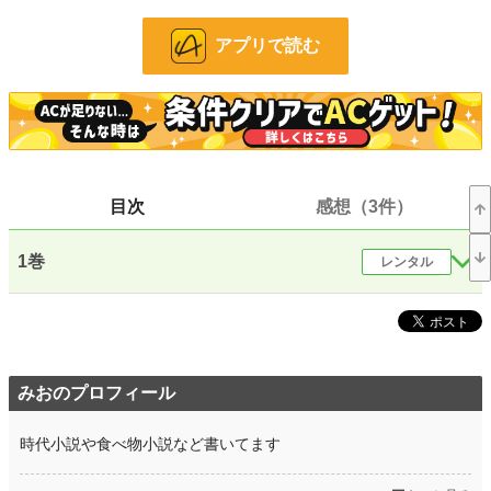
完結しました。
※なろうでも同じ小説をアップしています。
アプリで読む
小説
11,513 位 / 228,643 件
歴史・時代
97 位 / 3,218 件
お気に入り
112
24h.ポイント
85 pt
目次
感想（3件）
文字数(レンタル含む)
140,449
1巻
レンタル
更新日時
2020.10.29 16:11
初回公開日時
2019.04.13 08:29
初回完結日時
2019.04.13 08:29
週間ポイント
105 pt (33,630 位)
みおのプロフィール
月間ポイント
357 pt (40,646 位)
時代小説や食べ物小説など書いてます
年間ポイント
2,227 pt (64,627 位)