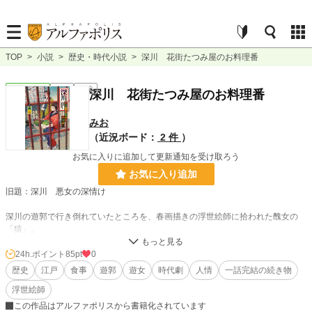
TOP
>
小説
>
歴史・時代小説
>
深川 花街たつみ屋のお料理番
歴史・時代
完結
長編
深川 花街たつみ屋のお料理番
みお
（近況ボード：
2 件
）
お気に入りに追加して更新通知を受け取ろう
お気に入り追加
旧題：深川 悪女の深情け
深川の遊郭で行き倒れていたところを、春画描きの浮世絵師に拾われた醜女の
「猿」。
彼女は浮世絵師のために飯を作る約束で、遊郭の引き手茶屋で住むことを許され
て……。
24h.ポイント
85pt
0
という、江戸飯テーマの人情小説です。
歴史
江戸
食事
遊郭
遊女
時代劇
人情
一話完結の続き物
浮世絵師
髪結い師の男、化粧師の男、引き手茶屋の婆に郭の台所を任された男、門番の
男。など、花街に住む人達の視点で、1話完結の連作短編です。
この作品はアルファポリスから書籍化されています