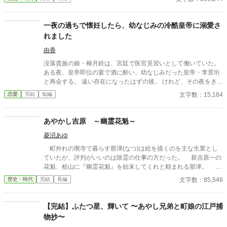
て、何とか今まで通り長屋で暮らしていけそうだ。 頼まれた繕い
物を届けた帰り、くすんだ着物で座り込んでいる男の子を拾う。
一人で寂しかったみつは、拾った男の子と二人で暮らし始めた。
一夜の過ちで懐妊したら、幼なじみの冷酷皇帝に溺愛さ
れました
由香
没落貴族の娘・柳月鈴は、宮廷で医官見習いとして働いていた。
ある夜、皇帝即位の宴で酒に酔い、幼なじみだった皇帝・李景珩
と再会する。 遠い存在になったはずの彼。 けれど、その夜をきっ
かけに月鈴の運命は大きく動き出す。 冷酷と恐れられる皇帝が、
文字数：15,184
恋愛
完結
短編
なぜか彼女だけには甘すぎて――。
あやかし吉原 ～幽霊花魁～
菱沼あゆ
町外れの廃寺で暮らす那津(なつ)は絵を描くのを主な生業とし
ていたが、評判がいいのは除霊の仕事の方だった。 新吉原一の
花魁、桧山に『幽霊花魁』を始末してくれと頼まれる那津。 エ
セ坊主、と那津を呼ぶ同心、小平とともに幽霊花魁の正体を追う
文字数：85,546
歴史・時代
完結
長編
がーー。 ※小説家になろうに同タイトルの話を置いています
が。 アルファポリス版は、現代編がありません。
【完結】ふたつ星、輝いて 〜あやし兄弟と町娘の江戸捕
物抄〜