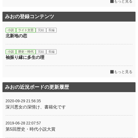
もっと見る
累計ポイント
131,788 pt (25,829 位)
みおの登録コンテンツ
小説
ライト文芸
完結
長編
北新地の恋
小説
歴史・時代
完結
長編
袖振り縁に多生の理
もっと見る
みおの近況ボードの更新履歴
2020-09-29 21:56:35
深川悪女の深情け、書籍化です
2019-06-28 22:07:57
第5回歴史・時代小説大賞