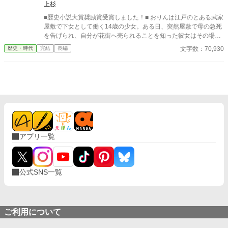
上杉
■歴史小説大賞奨励賞受賞しました！■ おりんは江戸のとある武家
屋敷で下女として働く14歳の少女。ある日、突然屋敷で母の急死
を告げられ、自分が花街へ売られることを知った彼女はその場か
ら逃げだした。 母は殺されたのかもしれない――そんな絶望のど
文字数：70,930
歴史・時代
完結
長編
ん底にいたおりんに声をかけたのは、奉行所で同心として働く有
島惣次郎だった。 今も刺客の手が迫る彼女を守るため、彼の屋敷
で住み込みで働くことが決まる。そこで彼の兄――有島清之進と
ともに生活を始めるのだが、病弱という噂とはかけ離れた腕っぷ
しのよさに、おりんは驚きを隠せない。 そうしてともに生活しな
がら少しづつ心を開いていった――その矢先のことだった。 母の
命を奪った犯人が発覚すると同時に、何故か兄清之進に凶刃が迫
り――。 とある秘密を抱えた兄弟と町娘おりんの紡ぐ江戸捕物抄
です！お楽しみください！ ※フィクションです。 ※周辺の歴史事
アプリ一覧
件などは、史実を踏んでいます。 皆さまご評価頂きありがとうご
ざいました。大変嬉しいです！ 今後も精進してまいります！
公式SNS一覧
ご利用について