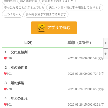
婚約解消
妹と元婚約者
許容範囲を超えてました
兄三つ子、妹三つ子、末っ子双子のたくさんの子に恵まれたヴェルシスとリルア
幸せになることがざまぁでした
夫はドン引く程に妻を溺愛しております
の家族愛の物語
三つ子ちゃん
妻が好き過ぎて国まで造ります
小説
224 位 / 228,589 件
アプリで読む
恋愛
143 位 / 66,314 件
お気に入り
1,258
目次
感想（378件）
24h.ポイント
5,399 pt
１．父に直談判
文字数
355,169
696
2026.03.26 06:00
1,598文字
更新日時
2026.08.06 06:00
２．次の婚約者
初回公開日時
2026.03.26 06:00
801
2026.03.26 09:00
1,724文字
週間ポイント
17,831 pt (508 位)
３．婚約解消
778
2026.03.26 12:00
1,653文字
月間ポイント
50,162 pt (881 位)
４．母との別れ
年間ポイント
1,304,905 pt (275 位)
801
2026.03.26 15:00
1,622文字
累計ポイント
1,320,783 pt (4,415 位)