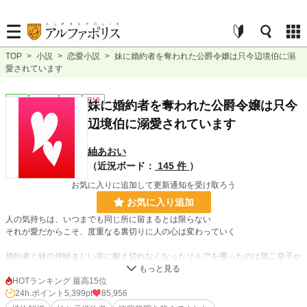
TOP
>
小説
>
恋愛小説
>
妹に婚約者を奪われた公爵令嬢は只今辺境伯に溺
愛されています
恋愛
連載中
長編
R18
妹に婚約者を奪われた公爵令嬢は只今
辺境伯に溺愛されています
紬あおい
（近況ボード：
145 件
）
お気に入りに追加して更新通知を受け取ろう
お気に入り追加
人の気持ちは、いつまでも同じ所に留まるとは限らない
それが愛だからこそ、度重なる裏切りに人の心は変わっていく
婚約者と妹の仲睦まじい姿に耐え切れなくなったリルアを攫ったのは第二皇子か
ら辺境伯となったヴェルシスだった
HOTランキング 最高15位
そして、リルアを溺愛するヴェルシスは、遂に国まで造ることになる
24h.ポイント
5,399pt
85,956