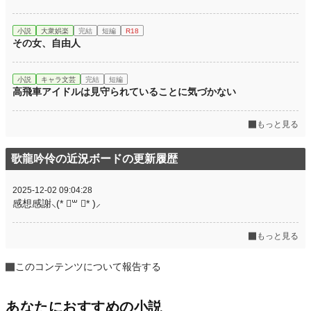
小説
大衆娯楽
完結
短編
R18
その女、自由人
小説
キャラ文芸
完結
短編
高飛車アイドルは見守られていることに気づかない
もっと見る
歌龍吟伶の近況ボードの更新履歴
2025-12-02 09:04:28
感想感謝⸜(* ॑꒳ ॑* )⸝
もっと見る
このコンテンツについて報告する
あなたにおすすめの小説