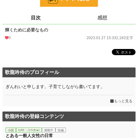
24h.ポイント
0 pt
目次
感想
文字数
2,183
輝くために必要なもの
更新日時
2023.01.27 15:33
0
2023.01.27 15:33
2,183文字
初回公開日時
2023.01.27 15:33
初回完結日時
2023.01.27 15:33
週間ポイント
0 pt (228,744 位)
歌龍吟伶のプロフィール
月間ポイント
126 pt (60,811 位)
年間ポイント
1,470 pt (74,786 位)
ぎんれいと申します。子育てしながら書いてます。
累計ポイント
4,638 pt (128,845 位)
もっと見る
歌龍吟伶の登録コンテンツ
小説
ｴｯｾｲ・ﾉﾝﾌｨｸｼｮﾝ
連載中
短編
とある一般人女性の日常