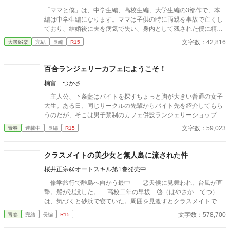
「ママと僕」は、中学生編、高校生編、大学生編の3部作で、本
編は中学生編になります。ママは子供の時に両親を事故で亡くし
ており、結婚後に夫を病気で失い、身内として残された僕に精神
的に依存をするようになる。幼少期の「僕」はそのママの依存が
文字数：42,816
大衆娯楽
完結
長編
R15
嬉しく、素敵なママに甘える閉鎖的な生活を当たり前のことと考
える。成長し、性に目覚め始めた中学生の「僕」は自分の性もマ
マとの日常の中で処理すべきものと疑わず、ママも戸惑いながら
百合ランジェリーカフェにようこそ！
もママに甘える「僕」に満足する。ママも僕もそうした行為が少
楠富 つかさ
なからず社会規範に反していることは理解しているが、ママとの
甘美な繋がりは解消できずに戸惑いながらも続く「ママと中学生
主人公、下条藍はバイトを探すちょっと胸が大きい普通の女子
の僕」の営みを描いてみました。
大生。ある日、同じサークルの先輩からバイト先を紹介してもら
うのだが、そこは男子禁制のカフェ併設ランジェリーショップ
で！？ ちょっとハレンチなお仕事カフェライフ、始まりま
文字数：59,023
青春
連載中
長編
R15
す！！ ※この物語はフィクションであり実在の人物・団体・法律
とは一切関係ありません。 表紙画像はAIイラストです。下着が生
成できないのでビキニで代用しています。
クラスメイトの美少女と無人島に流された件
桜井正宗@オートスキル第1巻発売中
修学旅行で離島へ向かう最中――悪天候に見舞われ、台風が直
撃。船が沈没した。 高校二年の早坂 啓（はやさか てつ）
は、気づくと砂浜で寝ていた。周囲を見渡すとクラスメイトで美
少女の天音 愛（あまね まな）が隣に倒れていた。 どうや
文字数：578,700
青春
完結
長編
R15
ら、漂流して流されていたようだった。 帰ろうにも島は『無人
島』。 しばらくは島で生きていくしかなくなった。天音と共に