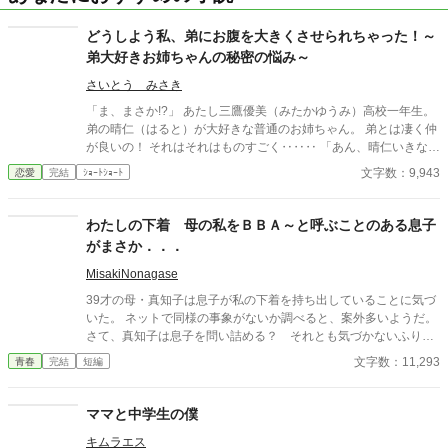
どうしよう私、弟にお腹を大きくさせられちゃった！～
弟大好きお姉ちゃんの秘密の悩み～
さいとう みさき
「ま、まさか!?」 あたし三鷹優美（みたかゆうみ）高校一年生。
弟の晴仁（はると）が大好きな普通のお姉ちゃん。 弟とは凄く仲
が良いの！ それはそれはものすごく‥‥‥ 「あん、晴仁いきなり
そんなのお口に入らないよぉ～♡」 そんな関係のあたしたち。 で
文字数：9,943
恋愛
完結
ｼｮｰﾄｼｮｰﾄ
もある日トイレであたしはアレが来そうなのになかなか来ないの
も気にもせずスカートのファスナーを上げると‥‥‥ 「うそっ！
お腹が出て来てる!?」 お姉ちゃんの秘密の悩みです。
わたしの下着 母の私をＢＢＡ～と呼ぶことのある息子
がまさか．．．
MisakiNonagase
39才の母・真知子は息子が私の下着を持ち出していることに気づ
いた。 ネットで同様の事象がないか調べると、案外多いようだ。
さて、真知子は息子を問い詰める？ それとも気づかないふりを
続けてあげるか？ そのほかに外伝も綴りました。
文字数：11,293
青春
完結
短編
ママと中学生の僕
キムラエス