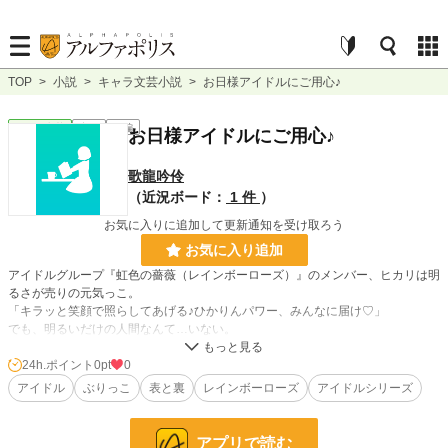
TOP
>
小説
>
キャラ文芸小説
>
お日様アイドルにご用心♪
キャラ文芸
完結
短編
お日様アイドルにご用心♪
歌龍吟伶
（近況ボード：
1 件
）
お気に入りに追加して更新通知を受け取ろう
お気に入り追加
アイドルグループ『虹色の薔薇（レインボーローズ）』のメンバー、ヒカリは明
るさが売りの元気っこ。
「キラッと笑顔で照らしてあげる♪ひかりんパワー、みんなに届け♡」
でも、明るいだけの人間なんて…いない。
24h.ポイント
0pt
0
小説
228,744 位 / 228,744 件
アイドル
ぶりっこ
表と裏
レインボーローズ
アイドルシリーズ
キャラ文芸
5,634 位 / 5,634 件
お気に入り
1
アプリで読む