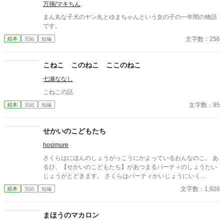
万揮/マキちん
まん丸な子犬のヤン丸とゆまちゃんという女の子の一年間の物語
です。
文字数：256
絵本
完結
短編
こねこ このねこ ここのねこ
七瀬ななし
こねこの話
文字数：95
絵本
完結
短編
せかいのこどもたち
hosimure
さくらはにほんのしょうがっこうにかよっているおんなのこ。 あ
るひ、【せかいのこどもたち】があつまるパーティのしょうたい
じょうがとどきます。 さくらはパーティかいじょうにいく
と……。 ☆使用しているイラストは「かわいいフリー素材集いら
文字数：1,926
絵本
完結
短編
すとや」様のをお借りしています。 無断で転載することはお止
めください。
まほうのマカロン