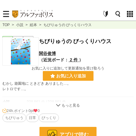
TOP
>
小説
>
絵本
>
ちびりゅうの びっくりハウス
絵本
完結
短編
ちびりゅうの びっくりハウス
関谷俊博
（近況ボード：
2 件
）
お気に入りに追加して更新通知を受け取ろう
お気に入り追加
むかし 遊園地に ときどき ありました…。
レトロです…。
小説
228,861 位 / 228,861 件
24h.ポイント
0pt
0
絵本
1,046 位 / 1,046 件
ちびりゅう
日常
びっくり
お気に入り
2
24h.ポイント
0 pt
アプリで読む