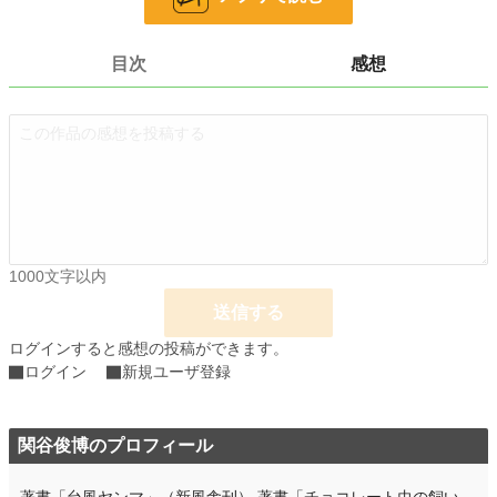
文字数
1,120
目次
感想
更新日時
2017.07.17 13:14
初回公開日時
2017.07.16 13:38
初回完結日時
2017.07.17 13:14
週間ポイント
0 pt (228,861 位)
月間ポイント
0 pt (228,861 位)
年間ポイント
142 pt (133,700 位)
1000文字以内
累計ポイント
10,380 pt (95,293 位)
送信する
ログインすると感想の投稿ができます。
ログイン
新規ユーザ登録
関谷俊博のプロフィール