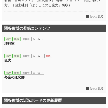
著書「台風ヤンマ」（新風舎刊） 著書「チョコレート虫の飼い
方」（国土社刊「ぼうしにのる魔女」所収）
もっと見る
関谷俊博の登録コンテンツ
小説
絵本
連載中
ｼｮｰﾄｼｮｰﾄ
理科室
小説
絵本
連載中
ｼｮｰﾄｼｮｰﾄ
R15
狐火
小説
絵本
連載中
ｼｮｰﾄｼｮｰﾄ
冬空の道化師
もっと見る
関谷俊博の近況ボードの更新履歴