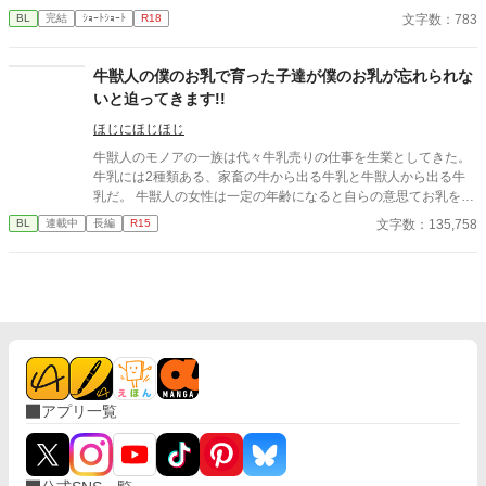
ぁ、そんなこんなで世界が平和になったから異世界から現代に戻
文字数：783
BL
完結
ｼｮｰﾄｼｮｰﾄ
R18
ってきたはずなのにだ 俺の身体が変なままなのはどぼじで？？
牛獣人の僕のお乳で育った子達が僕のお乳が忘れられな
いと迫ってきます!!
ほじにほじほじ
牛獣人のモノアの一族は代々牛乳売りの仕事を生業としてきた。
牛乳には2種類ある、家畜の牛から出る牛乳と牛獣人から出る牛
乳だ。 牛獣人の女性は一定の年齢になると自らの意思てお乳を出
すことが出来る。 そして、僕たち家族普段は家畜の牛の牛乳を売
文字数：135,758
BL
連載中
長編
R15
っているが母と姉達の牛乳は濃厚で喉越しや舌触りが良いお貴族
様に高値で売っていた。 ある日僕たち一家を呼んだお貴族様のご
子息様がお乳を呑まないと相談を受けたのが全ての始まりー 母や
姉達の牛乳を詰めた哺乳瓶を与えてみても、母や姉達のお乳を直
接与えてみても飲んでくれない赤子。 そんな時ふと赤子と目が合
うと僕を見て何かを訴えてくるー 「え？僕のお乳が飲みたい
の？」 「僕はまだ子供でしかも男だからでないよ。」 「え？何言
ってるの姉さん達！僕のお乳に牛乳を垂らして飲ませてみろだな
んて！そんなの上手くいくわけ…え、飲んでるよ？え？」 そんな
アプリ一覧
こんなで、お乳を呑まない赤子が飲んだ噂は広がり他のお貴族様
達にもうちの子がお乳を飲んでくれないの！と言う相談を受け
て、他のほとんどの子は母や姉達のお乳で飲んでくれる子だった
けど何故か数人には僕のお乳がお気に召したようでー 昔お乳をあ