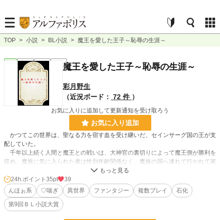
TOP
>
小説
>
BL小説
>
魔王を愛した王子～恥辱の生涯～
BL
完結
長編
R18
魔王を愛した王子～恥辱の生涯～
彩月野生
（近況ボード：
72 件
）
お気に入りに追加して更新通知を受け取ろう
お気に入り追加
かつてこの世界は、聖なる力を宿す血を受け継いだ、セインサーグ国の王が支
配していた。
千年以上続く人間と魔王との戦いは、大神官の裏切りによって魔王側が勝利を
収め、魔族に気に入られた者は性別年齢関係なく、魔族の国へ連れて行かれて家
畜として扱われていた。
セインサーグ国の王子ルナンは、恋をした男に裏切られ聖剣を奪われてしま
24h.ポイント
35pt
39
い、彼を追って魔王が支配する大国シュナイゲルの首都ムートへと旅立つ。
んほぉ系
♡喘ぎ
異世界
ファンタジー
複数プレイ
石化
そこには様々な苦難が待ち受け、王子ルナンはその身も心も蹂躙される事とな
第9回ＢＬ小説大賞
る。
ルナンが愛した男の正体とは……。