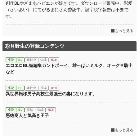
創作BLやざまあハピエンが好きです。ダウンロード販売中。彩愛
（さいあい） にてがるまにさん委託中。誤字脱字報告は不要で
す。
もっと見る
彩月野生の登録コンテンツ
小説
BL
連載中
短編
R18
エロエロBL短編集カントボーイ、雄っぱいミルク、オーク✕騎士
など
小説
BL
連載中
長編
R18
異世界転移男子高校生最強王の妻になります。
小説
BL
完結
短編
R18
悪徳商人と気高き王子
もっと見る