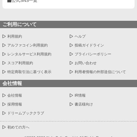
公式SNS一覧
たえた子達が僕のお乳が忘れられないと迫ってきます!! 「僕はお
乳を貸しただけで牛乳は母さんと姉さん達のなのに！どうしてこ
うなった!?」 ＊ 総受けで、固定カプを決めるかはまだまだ不明で
す。 いいね♡やお気に入り登録☆をしてくださいますと励みにな
ります(＞＜) 誤字脱字、言葉使いが変な所がありましたら脳内変
ご利用について
換して頂けますと幸いです。
利用規約
ヘルプ
アルファコイン利用規約
投稿ガイドライン
レンタルサービス利用規約
プライバシーポリシー
スコア利用規約
お問い合わせ
特定商取引法に基づく表示
利用者情報の外部送信について
会社情報
会社情報
IR情報
採用情報
書店様向け
ドリームブッククラブ
初めての方へ