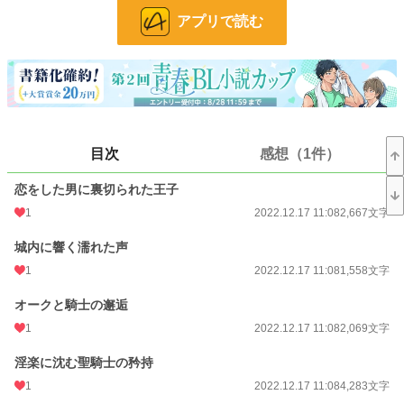
＊ハードなエロと多種多様な恋愛模様を重視。
アプリで読む
（リョナはありません）
＊救いのあるラストを心がけて書いてます。
（誤字脱字報告はご遠慮下さい。タイミングを考えて見直してます）
小説
19,523 位 / 228,620 件
BL
4,794 位 / 31,393 件
目次
感想（1件）
お気に入り
291
恋をした男に裏切られた王子
24h.ポイント
35 pt
1
2022.12.17 11:08
2,667文字
文字数
57,983
城内に響く濡れた声
更新日時
2021.12.30 14:52
1
2022.12.17 11:08
1,558文字
初回公開日時
2020.08.08 07:10
オークと騎士の邂逅
初回完結日時
2021.12.30 14:52
1
2022.12.17 11:08
2,069文字
週間ポイント
140 pt (29,604 位)
淫楽に沈む聖騎士の矜持
月間ポイント
878 pt (25,961 位)
1
2022.12.17 11:08
4,283文字