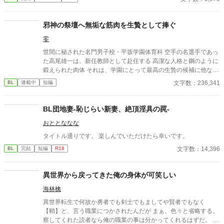
邪神の祭壇へ無垢な筋肉を生贄として捧ぐ
零
世間に秘された名門男子校・平坂学園体育科 空手の名選手であっ
た高尾雄一は、新任教師として赴任する 高潔な人格と鋼のように
鍛えられた肉体 それは、学園にとって最高の生贄の候補に他なら
なかった 至高の筋肉を持つ、精神を削られ意志をなくした青年を
文字数：236,341
BL
連載中
短編
太古の神に捧げるため、“水”、“風”、“土”の信奉者達が暗躍する 意
志をなくし筋肉の操り人形と化した“デク” 消える教師 山奥の男子
校で繰り広げられるダークファンタジー
BL団地妻-恥じらい新妻、絶頂淫具の罠-
おととななな
タイトル通りです。 楽しんでいただけたら幸いです。
文字数：14,396
BL
完結
短編
R18
異世界から戻ってきた俺の身体が可笑しい
海林檎
異世界転生で何故か勇者でも剣士でもましてや賢者でもなく
【鞘】と、言う職業につかされたんだが まぁ、色々と省略する。
察してくれた読者なら俺の職業の事は分かってくれるはずだ。 ま