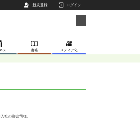
新規登録
ログイン
ネス
書籍
メディア化
期入社の御曹司様。