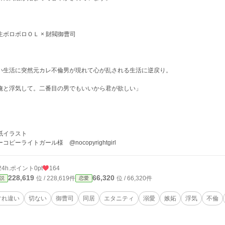
生ボロボロＯＬ × 財閥御曹司
い生活に突然元カレ不倫男が現れて心が乱される生活に逆戻り。
俺と浮気して。二番目の男でもいいから君が欲しい」
紙イラスト
コピーライトガール様 @nocopyrightgirl
24h.ポイント
0pt
164
228,619
66,320
位 / 228,619件
位 / 66,320件
説
恋愛
すれ違い
切ない
御曹司
同居
エタニティ
溺愛
嫉妬
浮気
不倫