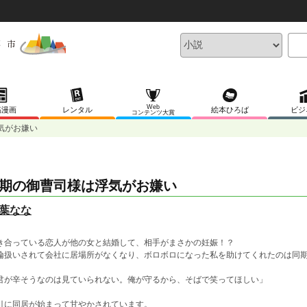
Web
稿漫画
レンタル
絵本ひろば
ビジ
コンテンツ大賞
気がお嫌い
期の御曹司様は浮気がお嫌い
葉なな
き合っている恋人が他の女と結婚して、相手がまさかの妊娠！？
倫扱いされて会社に居場所がなくなり、ボロボロになった私を助けてくれたのは同
君が辛そうなのは見ていられない。俺が守るから、そばで笑ってほしい」
引に同居が始まって甘やかされています。