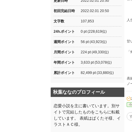
更新日時
2022.02.01 20:50
初回完結日時
2022.02.01 20:50
人
文字数
107,853
24h.ポイント
0 pt (228,619位)
甘
週間ポイント
56 pt (43,923位)
「
月間ポイント
224 pt (49,330位)
年間ポイント
3,633 pt (53,078位)
累計ポイント
82,499 pt (33,880位)
表
ノー
秋葉ななのプロフィール
小
恋愛小説を主に書いています。別サ
イトで完結したものをこちらに転載
しています。 表紙はぱくたそ様、イ
ラストＡＣ様。