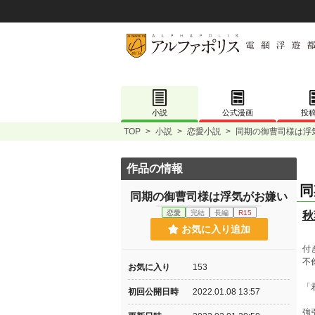
小説
公式漫画
投
TOP
>
小説
>
恋愛小説
>
同期の御曹司様は浮
作品の情報
同
同期の御曹司様は浮気がお嫌い
恋愛
完結
長編
R15
秋
お気に入り追加
付
不
お気に入り
153
「
初回公開日時
2022.01.08 13:57
強