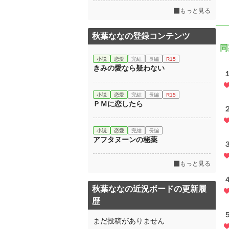
もっと見る
秋葉ななの登録コンテンツ
同
小説
恋愛
完結
長編
R15
きみの愛なら疑わない
小説
恋愛
完結
長編
R15
ＰＭに恋したら
小説
恋愛
完結
長編
アフタヌーンの秘薬
もっと見る
秋葉ななの近況ボードの更新履
歴
まだ投稿がありません