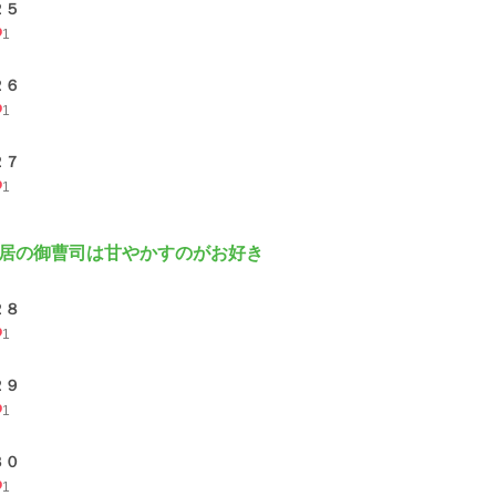
２５
1
２６
1
２７
1
居の御曹司は甘やかすのがお好き
２８
1
２９
1
３０
1