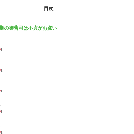
目次
期の御曹司は不貞がお嫌い
１
1
２
1
３
1
４
1
５
1