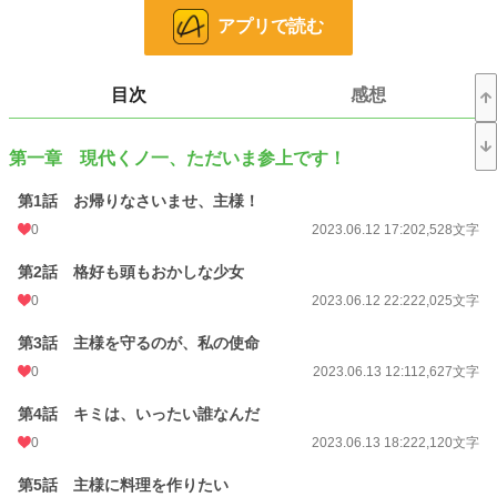
これは使命感？ それとも……
アプリで読む
現代世界に現れた古き忍びくノ一は、果たして己の使命をまっとうできるの
か！？
目次
感想
木葉の周囲の人々とも徐々に関わりを持っていく……ドタバタ生活が始まる！
第一章 現代くノ一、ただいま参上です！
小説家になろう、ノベルピア、カクヨムでも連載しています！
第1話 お帰りなさいませ、主様！
0
2023.06.12 17:20
2,528文字
小説
228,848 位 / 228,848 件
第2話 格好も頭もおかしな少女
青春
7,922 位 / 7,922 件
0
2023.06.12 22:22
2,025文字
お気に入り
105
第3話 主様を守るのが、私の使命
24h.ポイント
0 pt
0
2023.06.13 12:11
2,627文字
文字数
193,573
第4話 キミは、いったい誰なんだ
更新日時
2024.10.19 12:08
0
2023.06.13 18:22
2,120文字
初回公開日時
2023.06.12 17:20
第5話 主様に料理を作りたい