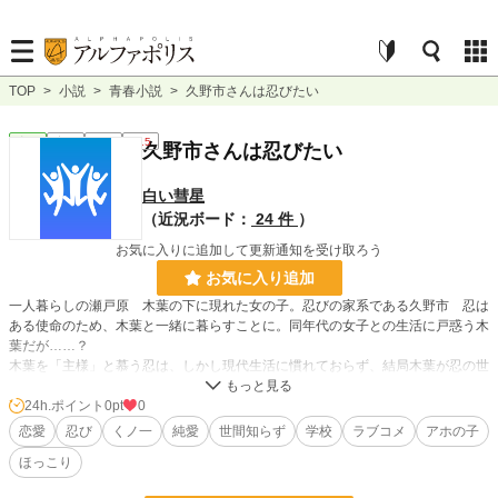
TOP
>
小説
>
青春小説
>
久野市さんは忍びたい
青春
完結
長編
R15
久野市さんは忍びたい
白い彗星
（近況ボード：
24 件
）
お気に入りに追加して更新通知を受け取ろう
お気に入り追加
一人暮らしの瀬戸原 木葉の下に現れた女の子。忍びの家系である久野市 忍は
ある使命のため、木葉と一緒に暮らすことに。同年代の女子との生活に戸惑う木
葉だが……？
木葉を「主様」と慕う忍は、しかし現代生活に慣れておらず、結局木葉が忍の世
話をすることに？
日常やトラブルを乗り越え、お互いに生活していく中で、二人の中でその関係性
24h.ポイント
0pt
0
に変化が生まれていく。
恋愛
忍び
くノ一
純愛
世間知らず
学校
ラブコメ
アホの子
ほっこり
「胸がぽかぽかする……この気持ちは、いったいなんでしょう」