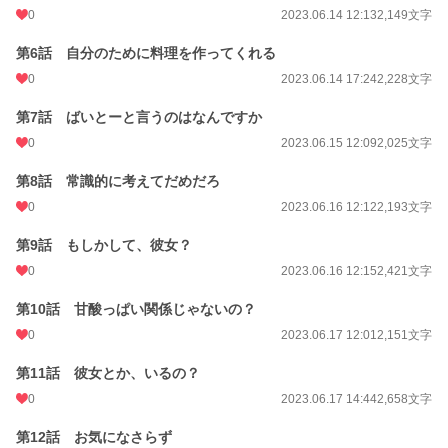
初回完結日時
2024.10.19 12:08
0
2023.06.14 12:13
2,149文字
週間ポイント
0 pt (228,848 位)
第6話 自分のために料理を作ってくれる
月間ポイント
0
28 pt (93,489 位)
2023.06.14 17:24
2,228文字
年間ポイント
700 pt (93,889 位)
第7話 ばいとーと言うのはなんですか
0
2023.06.15 12:09
2,025文字
累計ポイント
51,217 pt (44,065 位)
第8話 常識的に考えてだめだろ
0
2023.06.16 12:12
2,193文字
第9話 もしかして、彼女？
0
2023.06.16 12:15
2,421文字
第10話 甘酸っぱい関係じゃないの？
0
2023.06.17 12:01
2,151文字
第11話 彼女とか、いるの？
0
2023.06.17 14:44
2,658文字
第12話 お気になさらず