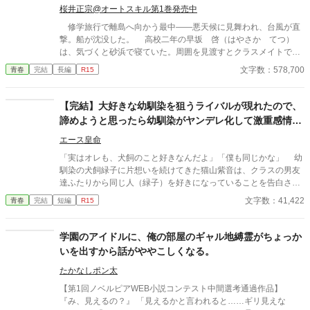
桜井正宗@オートスキル第1巻発売中
修学旅行で離島へ向かう最中――悪天候に見舞われ、台風が直
撃。船が沈没した。 高校二年の早坂 啓（はやさか てつ）
は、気づくと砂浜で寝ていた。周囲を見渡すとクラスメイトで美
少女の天音 愛（あまね まな）が隣に倒れていた。 どうや
文字数：578,700
青春
完結
長編
R15
ら、漂流して流されていたようだった。 帰ろうにも島は『無人
島』。 しばらくは島で生きていくしかなくなった。天音と共に
無人島サバイバルをしていくのだが……クラスの女子が次々に見
【完結】大好きな幼馴染を狙うライバルが現れたので、
つかり、やがてハーレムに。 男一人と女子十五人で……取り合
諦めようと思ったら幼馴染がヤンデレ化して激重感情を
いに発展！？
向けてきた。
エース皇命
「実はオレも、犬飼のこと好きなんだよ」「僕も同じかな」 幼
馴染の犬飼緑子に片想いを続けてきた猫山紫音は、クラスの男友
達ふたりから同じ人（緑子）を好きになっていることを告白され
る。 紫音の背中を押すため、友達ふたりなりのサポートだった
文字数：41,422
青春
完結
短編
R15
のだが、なんと紫音はライバルが強力すぎると感じて幼馴染への
恋を諦めてしまった……！ 勘違いをした紫音。 すっかり緑子
のことを諦めて学校生活を送るが、幼馴染の緑子は紫音からの求
学園のアイドルに、俺の部屋のギャル地縛霊がちょっか
愛がなくなり、焦りと疑問で混乱。自分もずっと紫音のことが好
いを出すから話がややこしくなる。
きだったことに気づく。 しかし気づいてからではもう遅い。紫
音はすでに所属する部活動の先輩である鹿内みかんに狙われ、新
たかなしポン太
しい恋にシフトした生活を送っていた……。 暴走した愛。嫉
【第1回ノベルピアWEB小説コンテスト中間選考通過作品】
妬。執着。 その全てが緑子を狂わせ、ヤンデレへと変えてしま
『み、見えるの？』 「見えるかと言われると……ギリ見えな
う。 だがそれだけではなかった。 鹿内先輩に実の妹である瑠