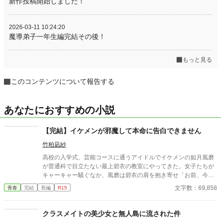
新作投稿開始しました！
2026-03-11 10:24:20
魔導弟子一年生編完結その後！
もっと見る
このコンテンツについて報告する
あなたにおすすめの小説
【完結】イケメンが邪魔して本命に告白できません
竹柏凪紗
高校の入学式、芸能コースに通うアイドルでイケメンの如月風磨
が普通科で目立たない最上碧衣の教室にやってきた。女子たちが
キャーキャー騒ぐなか、風磨は碧衣の肩を抱き寄せ「お前、今日
から俺の女な」と宣言する。その真意とウソつきたちによって複
文字数：69,858
青春
完結
長編
R15
雑になっていく2人の結末とは──
クラスメイトの美少女と無人島に流された件