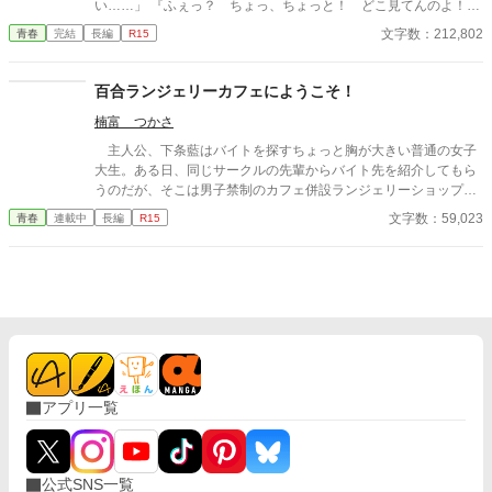
い……」 『ふぇっ？ ちょっ、ちょっと！ どこ見てんのよ！』
璃、担任教師の兎川百桃。紫音は３人からも重たすぎる愛を向け
◆◆◆ 仏教系学園の高校に通う霊能者、尚也。 劣悪な環境
文字数：212,802
青春
完結
長編
R15
られていた……いつの間にか激重感情を向けられていた主人公紫
での寮生活を1年間終えたあと、2年生から念願のアパート暮らし
音は、一体どうなってしまうのか……!? ※カクヨム、小説家にな
を始めることになった。 ところが入居予定のアパートの部屋に
ろうにも投稿しています。
行ってみると……そこにはセーラー服を着たギャル地縛霊、りん
百合ランジェリーカフェにようこそ！
が住み着いていた。 後悔の念が強すぎて、この世に魂が残って
楠富 つかさ
しまったりん。 尚也はそんなりんを無事に成仏させるため、り
んと共同生活をすることを決意する。 また新学期の学校で
主人公、下条藍はバイトを探すちょっと胸が大きい普通の女子
は、尚也は学園のアイドルこと花宮琴葉と同じクラスで席も近く
大生。ある日、同じサークルの先輩からバイト先を紹介してもら
なった。 尚也は1年生の時、たまたま琴葉が困っていた時に助
うのだが、そこは男子禁制のカフェ併設ランジェリーショップ
けてあげたことがあるのだが…… 霊能者の尚也、ギャル地縛
で！？ ちょっとハレンチなお仕事カフェライフ、始まりま
文字数：59,023
青春
連載中
長編
R15
霊のりん、学園のアイドル琴葉。 3人とその仲間たちが繰り広
す！！ ※この物語はフィクションであり実在の人物・団体・法律
げる、ちょっと不思議な日常。 愉快で甘くて、ちょっと切な
とは一切関係ありません。 表紙画像はAIイラストです。下着が生
い、ライトファンタジーなラブコメディー！ ※本作品はフィクシ
成できないのでビキニで代用しています。
ョンであり、実在の人物や団体、製品とは一切関係ありません。
アプリ一覧
公式SNS一覧