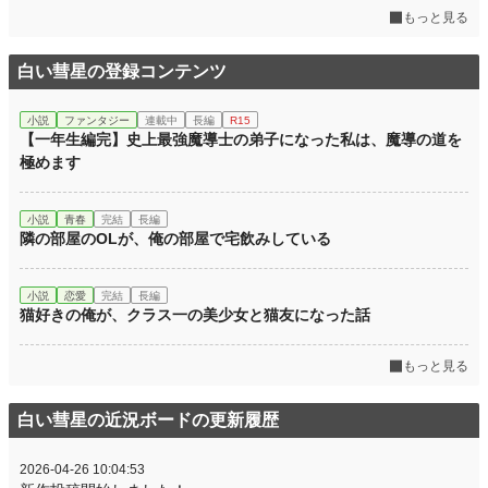
もっと見る
白い彗星の登録コンテンツ
小説
ファンタジー
連載中
長編
R15
【一年生編完】史上最強魔導士の弟子になった私は、魔導の道を
極めます
小説
青春
完結
長編
隣の部屋のOLが、俺の部屋で宅飲みしている
小説
恋愛
完結
長編
猫好きの俺が、クラス一の美少女と猫友になった話
もっと見る
白い彗星の近況ボードの更新履歴
2026-04-26 10:04:53