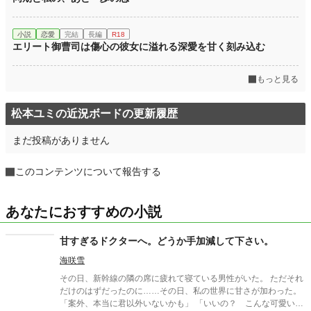
小説
恋愛
完結
長編
R18
エリート御曹司は傷心の彼女に溢れる深愛を甘く刻み込む
もっと見る
松本ユミの近況ボードの更新履歴
まだ投稿がありません
このコンテンツについて報告する
あなたにおすすめの小説
甘すぎるドクターへ。どうか手加減して下さい。
海咲雪
その日、新幹線の隣の席に疲れて寝ている男性がいた。 ただそれ
だけのはずだったのに……その日、私の世界に甘さが加わった。
「案外、本当に君以外いないかも」 「いいの？ こんな可愛いこ