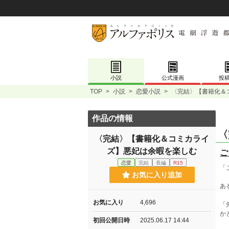
小説
公式漫画
投
TOP
>
小説
>
恋愛小説
>
〈完結〉【書籍化＆
作品の情報
〈
〈完結〉【書籍化＆コミカライ
ズ】悪妃は余暇を楽しむ
ご
恋愛
完結
長編
R15
「
お気に入り追加
あ
お気に入り
4,696
「
か
初回公開日時
2025.06.17 14:44