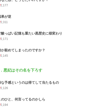
2,177
因果が逆
2,311
甘酸っぱい記憶も重たい黒歴史に様変わり
2,171
誰か殺めてしまったのですか？
2,145
．悪妃はその名を下ろす
嫌な予感というのは得てして当たるもの
2,126
このひと、何言ってるのかしら
2,194