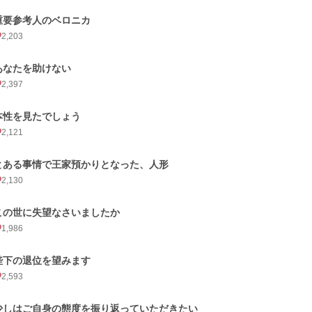
重要参考人のベロニカ
2,203
あなたを助けない
2,397
本性を見たでしょう
2,121
とある事情で王家預かりとなった、人形
2,130
この世に失望なさいましたか
1,986
陛下の退位を望みます
2,593
少しはご自身の態度を振り返っていただきたい