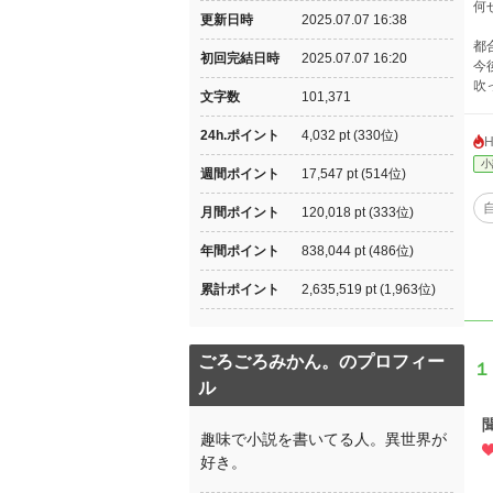
何
更新日時
2025.07.07 16:38
都
初回完結日時
2025.07.07 16:20
今
吹
文字数
101,371
24h.ポイント
4,032 pt (330位)
小
週間ポイント
17,547 pt (514位)
月間ポイント
120,018 pt (333位)
年間ポイント
838,044 pt (486位)
累計ポイント
2,635,519 pt (1,963位)
ごろごろみかん。のプロフィー
１
ル
趣味で小説を書いてる人。異世界が
好き。