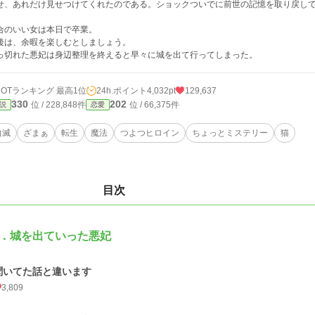
せ、あれだけ見せつけてくれたのである。ショックついでに前世の記憶を取り戻し
合のいい女は本日で卒業。
後は、余暇を楽しむとしましょう。
っ切れた悪妃は身辺整理を終えると早々に城を出て行ってしまった。
HOTランキング 最高1位
24h.ポイント
4,032pt
129,637
330
202
位 / 228,848件
位 / 66,375件
説
恋愛
自滅
ざまぁ
転生
魔法
つよつヒロイン
ちょっとミステリー
猫
目次
．城を出ていった悪妃
聞いてた話と違います
3,809