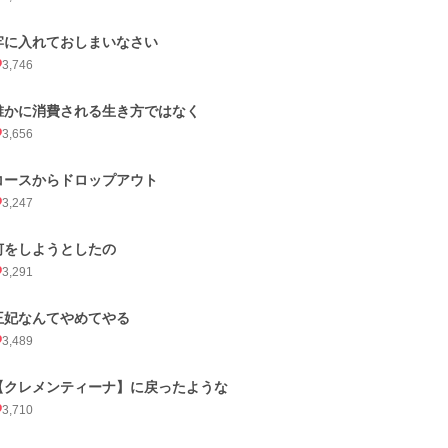
牢に入れておしまいなさい
3,746
誰かに消費される生き方ではなく
3,656
コースからドロップアウト
3,247
何をしようとしたの
3,291
王妃なんてやめてやる
3,489
【クレメンティーナ】に戻ったような
3,710