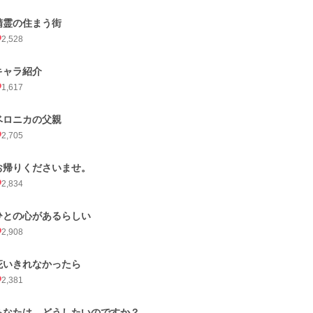
精霊の住まう街
2,528
キャラ紹介
1,617
ベロニカの父親
2,705
お帰りくださいませ。
2,834
ひとの心があるらしい
2,908
庇いきれなかったら
2,381
あなたは、どうしたいのですか？