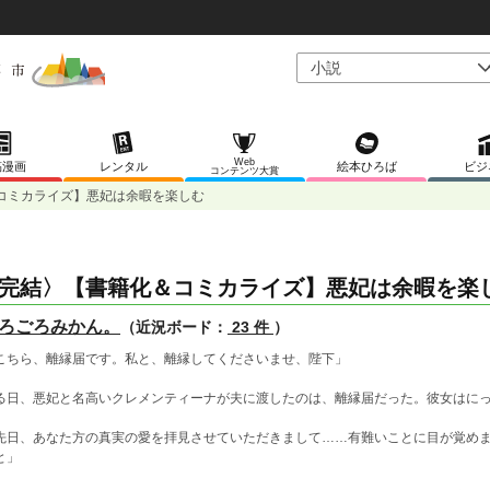
Web
稿漫画
レンタル
絵本ひろば
ビジ
コンテンツ大賞
コミカライズ】悪妃は余暇を楽しむ
完結〉【書籍化＆コミカライズ】悪妃は余暇を楽
ろごろみかん。
（近況ボード：
23 件
）
こちら、離縁届です。私と、離縁してくださいませ、陛下」
る日、悪妃と名高いクレメンティーナが夫に渡したのは、離縁届だった。彼女はに
先日、あなた方の真実の愛を拝見させていただきまして……有難いことに目が覚め
と」