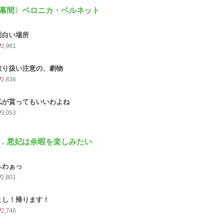
幕間〉ベロニカ・ベルネット
面白い場所
2,981
取り扱い注意の、劇物
2,836
私が貰ってもいいわよね
3,053
．悪妃は余暇を楽しみたい
ふわぁっ
2,801
よし！帰ります！
2,746