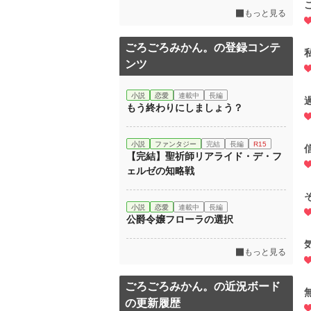
もっと見る
ごろごろみかん。の登録コンテ
ンツ
小説
恋愛
連載中
長編
もう終わりにしましょう？
小説
ファンタジー
完結
長編
R15
【完結】聖祈師リアライド・デ・フ
ェルゼの知略戦
小説
恋愛
連載中
長編
公爵令嬢フローラの選択
もっと見る
ごろごろみかん。の近況ボード
の更新履歴