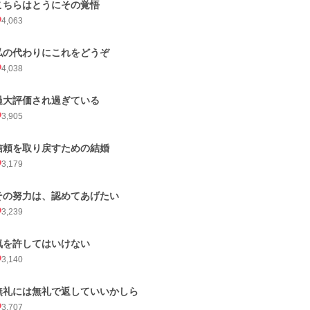
こちらはとうにその覚悟
4,063
私の代わりにこれをどうぞ
4,038
過大評価され過ぎている
3,905
信頼を取り戻すための結婚
3,179
その努力は、認めてあげたい
3,239
気を許してはいけない
3,140
無礼には無礼で返していいかしら
3,707