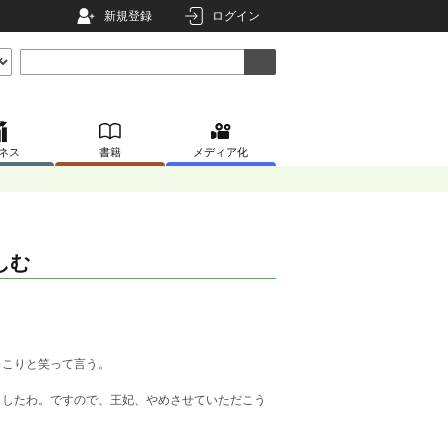
新規登録
ログイン
ネス
書籍
メディア化
しむ
っこりと笑って言う。
ましたわ。ですので、王妃、やめさせていただこう