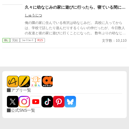
久々に幼なじみの家に遊びに行ったら、寝ている間に…
しゅうじつ
俺の隣の家に住んでいる有沢は幼なじみだ。 高校に入ってから
は、学校で話したり遊んだりするくらいの仲だったが、今日数人
の友達と彼の家に遊びに行くことになった。 数年ぶりの幼なじみ
の家を懐かしんでいる中、いつの間にか友人たちは帰っており、
文字数：10,110
BL
完結
ｼｮｰﾄｼｮｰﾄ
R15
幼なじみと2人きりに。 そこで俺は彼の部屋であるものを見つけ
てしまい、部屋に来た有沢に咄嗟に寝たフリをするが…
アプリ一覧
公式SNS一覧