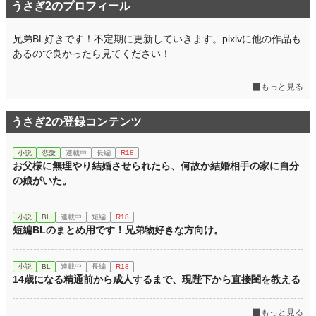
うさぎ2のプロフィール
累計ポイント
31,008 pt (57,275 位)
兄弟BL好きです！不定期に更新していきます。pixivに他の作品も
あるので良かったら見てください！
もっと見る
うさぎ2の登録コンテンツ
小説
恋愛
連載中
長編
R18
お父様に無理やり結婚させられたら、何故か結婚相手の家に自分
の娘がいた。
小説
BL
連載中
短編
R18
短編BLのまとめ用です！兄弟物好きな方向け。
小説
BL
連載中
長編
R18
14歳になる精通前から成人するまで、現陛下から直接閨を教える
もっと見る