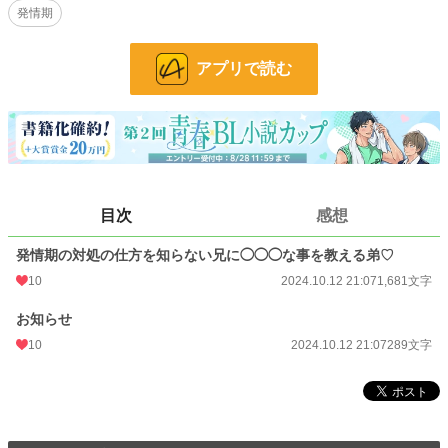
発情期
攻め「3回イッたのにまだ勃ってる………。
まだ、指一本だけだよ？………
あ〜〜。もっと増やして欲しい？」
アプリで読む
受け「やッだ♡♡♡/////……もうッやめッ♡♡」
小説
37,143 位 / 228,788 件
BL
9,855 位 / 31,418 件
お気に入り
27
目次
感想
24h.ポイント
7 pt
文字数
1,970
発情期の対処の仕方を知らない兄に◯◯◯な事を教える弟♡
10
2024.10.12 21:07
1,681文字
更新日時
2024.02.16 23:21
お知らせ
初回公開日時
2024.02.03 22:30
10
2024.10.12 21:07
289文字
週間ポイント
49 pt (46,319 位)
月間ポイント
434 pt (37,223 位)
年間ポイント
6,302 pt (40,870 位)