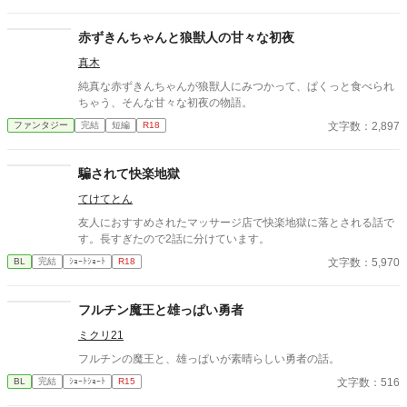
様に高値で売っていた。 ある日僕たち一家を呼んだお貴族様のご
子息様がお乳を呑まないと相談を受けたのが全ての始まりー 母や
赤ずきんちゃんと狼獣人の甘々な初夜
姉達の牛乳を詰めた哺乳瓶を与えてみても、母や姉達のお乳を直
真木
接与えてみても飲んでくれない赤子。 そんな時ふと赤子と目が合
うと僕を見て何かを訴えてくるー 「え？僕のお乳が飲みたい
純真な赤ずきんちゃんが狼獣人にみつかって、ぱくっと食べられ
の？」 「僕はまだ子供でしかも男だからでないよ。」 「え？何言
ちゃう、そんな甘々な初夜の物語。
ってるの姉さん達！僕のお乳に牛乳を垂らして飲ませてみろだな
文字数：2,897
ファンタジー
完結
短編
R18
んて！そんなの上手くいくわけ…え、飲んでるよ？え？」 そんな
こんなで、お乳を呑まない赤子が飲んだ噂は広がり他のお貴族様
達にもうちの子がお乳を飲んでくれないの！と言う相談を受け
騙されて快楽地獄
て、他のほとんどの子は母や姉達のお乳で飲んでくれる子だった
けど何故か数人には僕のお乳がお気に召したようでー 昔お乳をあ
てけてとん
たえた子達が僕のお乳が忘れられないと迫ってきます!! 「僕はお
友人におすすめされたマッサージ店で快楽地獄に落とされる話で
乳を貸しただけで牛乳は母さんと姉さん達のなのに！どうしてこ
す。長すぎたので2話に分けています。
うなった!?」 ＊ 総受けで、固定カプを決めるかはまだまだ不明で
す。 いいね♡やお気に入り登録☆をしてくださいますと励みにな
文字数：5,970
BL
完結
ｼｮｰﾄｼｮｰﾄ
R18
ります(＞＜) 誤字脱字、言葉使いが変な所がありましたら脳内変
換して頂けますと幸いです。
フルチン魔王と雄っぱい勇者
ミクリ21
フルチンの魔王と、雄っぱいが素晴らしい勇者の話。
文字数：516
BL
完結
ｼｮｰﾄｼｮｰﾄ
R15