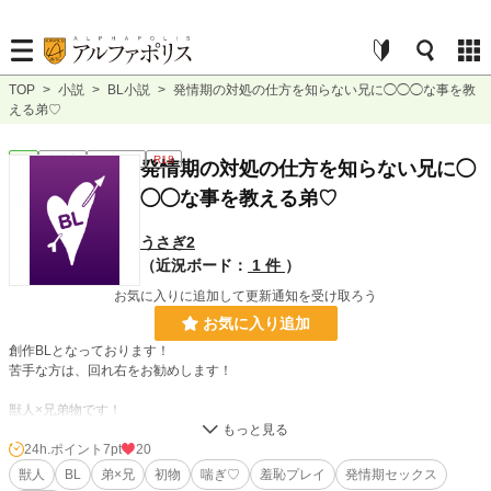
TOP
>
小説
>
BL小説
>
発情期の対処の仕方を知らない兄に◯◯◯な事を教
える弟♡
BL
連載中
ｼｮｰﾄｼｮｰﾄ
R18
発情期の対処の仕方を知らない兄に◯
◯◯な事を教える弟♡
うさぎ2
（近況ボード：
1 件
）
お気に入りに追加して更新通知を受け取ろう
お気に入り追加
創作BLとなっております！
苦手な方は、回れ右をお勧めします！
獣人×兄弟物です！
内容⬇️＿＿＿＿＿＿＿＿
弟が帰ってきたら、発情期でとろとろな顔をした兄が自慰行為をしていたけど、
24h.ポイント
7pt
20
収まる気配がないので、弟が正しい発散方法を教えるという内容です！
獣人
BL
弟×兄
初物
喘ぎ♡
羞恥プレイ
発情期セックス
⬇️