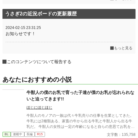
うさぎ2の近況ボードの更新履歴
2024-02-15 23:31:25
お知らせです！
もっと見る
このコンテンツについて報告する
あなたにおすすめの小説
牛獣人の僕のお乳で育った子達が僕のお乳が忘れられな
いと迫ってきます!!
ほじにほじほじ
牛獣人のモノアの一族は代々牛乳売りの仕事を生業としてきた。
牛乳には2種類ある、家畜の牛から出る牛乳と牛獣人から出る牛
乳だ。 牛獣人の女性は一定の年齢になると自らの意思てお乳を出
すことが出来る。 そして、僕たち家族普段は家畜の牛の牛乳を売
文字数：135,758
BL
連載中
長編
R15
っているが母と姉達の牛乳は濃厚で喉越しや舌触りが良いお貴族