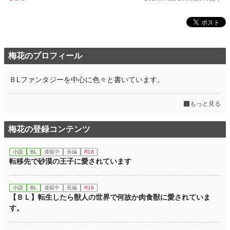
梅花のプロフィール
ＢLファンタジーを中心に色々と書いています。
もっと見る
梅花の登録コンテンツ
小説
BL
連載中
長編
R18
転移先で砂漠の王子に愛されています
小説
BL
連載中
長編
R18
【ＢＬ】転生したら獣人の世界で何故か肉食獣に愛されていま
す。