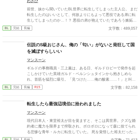
きません。 ✻独自設定の異世界オメガバースです。 ✻4話までは
わさび
毎日更新。その後は週3話の更新を目指します。執筆しながらの
前世、妹から聞いていたBL世界に転生してしまった主人公。 まだ
更新、遅筆なのでゆっくりペースにはなりますが、完結は保証い
転生したのはいいとして、何故よりにもよって悪役である弟に転
たします。 ☆8/6 6時更新 HOT女性向けランキング64位！ ありが
生してしまったのか…！？ 悪役の弟が抱えていたであろう嫉妬に
とうございます😊
抗いつつ転生生活を過ごす物語。
文字数：489,057
BL
完結
長編
伝説のS級おじさん、俺の「匂い」がないと発狂して国
を滅ぼすらしいい
マンスーン
ギルドの事務職員・三上薫は、ある日、ギルドロビーで発作を起
こしかけていた英雄ガルド・ベルンシュタインから抱きしめら
れ、首筋を猛烈に吸引。「見つけた……俺の酸素……！」と叫
び、離れなくなってしまう。 最強おじさん(変態)×ギルドの事務職
文字数：82,158
BL
完結
長編
R15
員(平凡) 世界観が現代日本、異世界ごちゃ混ぜ設定になっており
ます。
​転生したら最強辺境伯に拾われました
マンスーン
現代日本人・東堂裕太が目を覚ますと、そこは異世界。クズな婚
約者に魔力を限界まで搾取され、ボロボロになって森に捨てられ
る悲惨な青年・ルカに転生していた。 ​死を覚悟した裕太だった
が、そんな彼を拾い上げたのは、帝国最強の武力を誇り「氷の死
文字数：71,413
BL
完結
長編