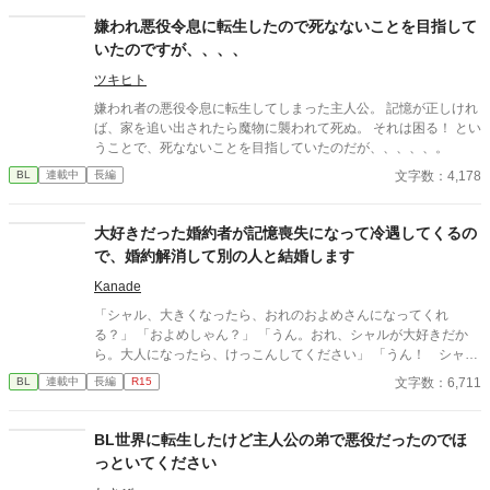
嫌われ悪役令息に転生したので死なないことを目指して
いたのですが、、、、
ツキヒト
嫌われ者の悪役令息に転生してしまった主人公。 記憶が正しけれ
ば、家を追い出されたら魔物に襲われて死ぬ。 それは困る！ とい
うことで、死なないことを目指していたのだが、、、、、。
文字数：4,178
BL
連載中
長編
大好きだった婚約者が記憶喪失になって冷遇してくるの
で、婚約解消して別の人と結婚します
Kanade
「シャル、大きくなったら、おれのおよめさんになってくれ
る？」 「およめしゃん？」 「うん。おれ、シャルが大好きだか
ら。大人になったら、けっこんしてください」 「うん！ シャル
もリュシーしゃま、だいしゅき！ およめしゃん、なる！」 ✩
文字数：6,711
BL
連載中
長編
R15
✩ ✩ 幼き日に交わした『約束』。その約束が果たされたの
は、シャーロットが十二歳、リュシオンが十七歳のとき。 それ
から三年。リュシオンが事故により記憶喪失になったことで、全
BL世界に転生したけど主人公の弟で悪役だったのでほ
てが狂っていく――。 ――――――――――― ✻男しかいな
っといてください
い、αとΩしかいない世界観なので、女性やβといった概念は出て