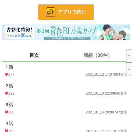
聖女なんかやりたくないし、そもそも神殿のやることは昔から嫌いなんだよ！
アプリで読む
神殿に囚われていた俺を救ってくれたのは、騎士団長のミゲル様。
そんなミゲル様を好きにならない訳が無い？
小説
13,893 位 / 228,585 件
BL
3,232 位 / 31,383 件
お気に入り
2,151
目次
感想（30件）
24h.ポイント
63 pt
１話
177
2021.01.12 17:07
864文字
文字数
150,080
更新日時
2026.07.12 20:08
２話
192
2021.01.13 22:30
840文字
初回公開日時
2021.01.12 17:07
３話
週間ポイント
1,014 pt (8,883 位)
200
2021.01.14 20:00
747文字
月間ポイント
6,973 pt (6,237 位)
４話
年間ポイント
38,377 pt (12,731 位)
163
2021.01.15 17:11
812文字