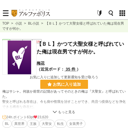
TOP
>
小説
>
BL小説
>
【ＢＬ】かつて大聖女様と呼ばれていた俺は現在男
ですが何か。
BL
連載中
長編
R18
【ＢＬ】かつて大聖女様と呼ばれてい
た俺は現在男ですが何か。
梅花
（近況ボード：
35 件
）
お気に入りに追加して更新通知を受け取ろう
お気に入り追加
俺はサシャ。何故か前世の記憶があってそのときの俺は『大聖女』と呼ばれてい
た。
聖女と呼ばれる存在は、今も病や怪我を治すことができ、尚且つ疫病などを浄化
できる稀有な存在だ。
そんな俺は過去の記憶と能力を持って産まれてきた。
その大聖女は俺の過去。
24h.ポイント
63pt
23,620
でも、今の俺って男なんだけど。
BL
異世界
王族
大聖女
転生
女装男子
男が聖女？