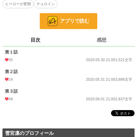
小説
8,387 位 / 228,809 件
ヒーローが変態
チョロイン
恋愛
3,721 位 / 66,376 件
アプリで読む
お気に入り
156
24h.ポイント
163 pt
目次
感想
文字数
8,244
第１話
更新日時
2020.06.01 21:00
35
2020.05.30 21:00
1,521文字
初回公開日時
2020.05.30 21:00
第２話
初回完結日時
2020.05.30 21:00
24
2020.05.31 21:00
3,886文字
週間ポイント
622 pt (12,589 位)
第３話
月間ポイント
3,317 pt (11,390 位)
49
2020.06.01 21:00
2,837文字
年間ポイント
39,047 pt (12,569 位)
累計ポイント
156,762 pt (23,273 位)
雪宮凛のプロフィール