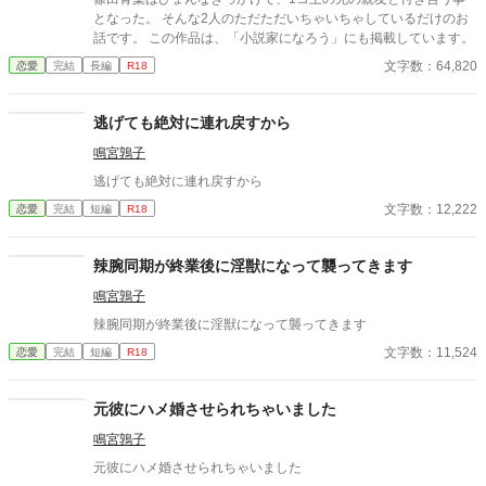
となった。 そんな2人のただただいちゃいちゃしているだけのお
話です。 この作品は、「小説家になろう」にも掲載しています。
文字数：64,820
恋愛
完結
長編
R18
逃げても絶対に連れ戻すから
鳴宮鶉子
逃げても絶対に連れ戻すから
文字数：12,222
恋愛
完結
短編
R18
辣腕同期が終業後に淫獣になって襲ってきます
鳴宮鶉子
辣腕同期が終業後に淫獣になって襲ってきます
文字数：11,524
恋愛
完結
短編
R18
元彼にハメ婚させられちゃいました
鳴宮鶉子
元彼にハメ婚させられちゃいました