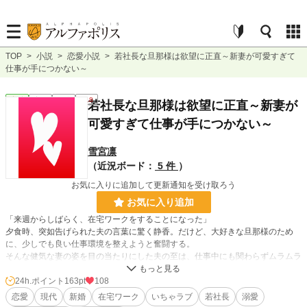
TOP
>
小説
>
恋愛小説
>
若社長な旦那様は欲望に正直～新妻が可愛すぎて
仕事が手につかない～
恋愛
完結
長編
R18
若社長な旦那様は欲望に正直～新妻が
可愛すぎて仕事が手につかない～
雪宮凛
（近況ボード：
5 件
）
お気に入りに追加して更新通知を受け取ろう
お気に入り追加
「来週からしばらく、在宅ワークをすることになった」
夕食時、突如告げられた夫の言葉に驚く静香。だけど、大好きな旦那様のため
に、少しでも良い仕事環境を整えようと奮闘する。
そんな健気な妻の姿を目の当たりにした夫の至は、仕事中にも関わらずムラムラ
してしまい――。
全３話 ※タグにご注意ください/ムーンライトノベルズより転載
24h.ポイント
163pt
108
恋愛
現代
新婚
在宅ワーク
いちゃラブ
若社長
溺愛