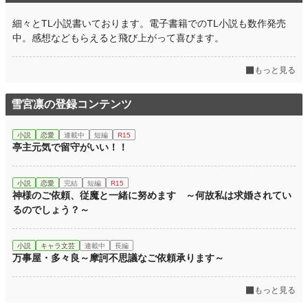
細々とTL小説書いております。電子書籍でのTL小説も数作発売
中。感想などもらえると飛び上がって喜びます。
もっと見る
雪宮凛の登録コンテンツ
小説
恋愛
連載中
短編
R15
亭主元気で留守がいい！！
小説
恋愛
完結
短編
R15
神様のご依頼、従魔と一緒に努めます ～何故私は求婚されてい
るのでしょう？～
小説
キャラ文芸
連載中
長編
万事屋・多々良～摩訶不思議なご依頼承ります～
もっと見る