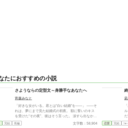
なたにおすすめの小説
さようならの定型文～身勝手なあなたへ
宵森みなと
凪
「好きな女がいる。君とは“白い結婚”を——」 ――そ
「終
れは、夢にまで見た結婚式の初夜。 額に誓いのキス
ルヴ
を受けた“その夜”、彼はそう言った。 涙すら出なかっ
だけを
た。 なぜなら私は、その直前に“前世の記憶”を思い出
え
文字数：58,904
愛
完結
長編
恋愛
完結
ｼｮｰ
したから。 ……よりによって、元・男の人生を。 夫
き戻っ