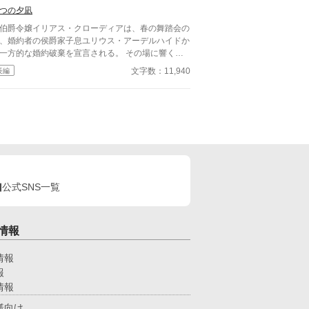
せに！ 婚約破棄を止める？ いえ、お断り
つの夕凪
いたします！
爵令嬢イリアス・クローディアは、春の舞踏会の
、婚約者の侯爵家子息ユリウス・アーデルハイドか
一方的な婚約破棄を宣言される。 その場に響くの
、ユリウスを称える声とイリアスを非難する怒号─
文字数：11,940
長編
で囁かれる嘘があった。 だが、イリアスは微笑を
さず、静かに空気を支配し、したたかな反撃を開始
る。これは、婚約破棄を断絶として受け止めた令嬢
、空気を反転させ、制度の外で生きるための物語。
爵位契約の破棄として、しかと受けとめました」─
その一言が、今を、すべてを変える。 ♧完結までお
き合いいただければ幸いです。
公式SNS一覧
情報
情報
報
情報
様向け