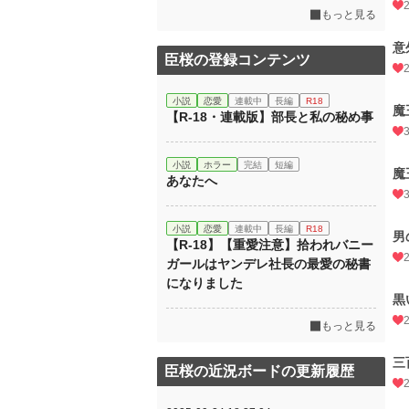
もっと見る
意
臣桜の登録コンテンツ
小説
恋愛
連載中
長編
R18
魔
【R-18・連載版】部長と私の秘め事
小説
ホラー
完結
短編
魔
あなたへ
小説
恋愛
連載中
長編
R18
男
【R-18】【重愛注意】拾われバニー
ガールはヤンデレ社長の最愛の秘書
になりました
黒
もっと見る
三
臣桜の近況ボードの更新履歴