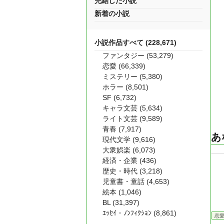
完結した小説
新着の小説
小説作品すべて (228,671)
ファンタジー (53,279)
恋愛 (66,339)
ミステリー (5,380)
ホラー (8,501)
SF (6,732)
キャラ文芸 (5,634)
ライト文芸 (9,589)
青春 (7,917)
あ
現代文学 (9,616)
大衆娯楽 (6,073)
経済・企業 (436)
歴史・時代 (3,218)
児童書・童話 (4,653)
絵本 (1,046)
BL (31,397)
ｴｯｾｲ・ﾉﾝﾌｨｸｼｮﾝ (8,861)
恋