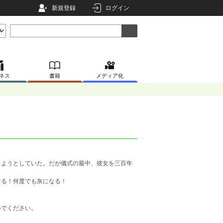
新規登録
ログイン
ネス
書籍
メディア化
しようとしていた。だが儀式の最中、彼女を三百年
なる！何度でも灰になる！
いでください。