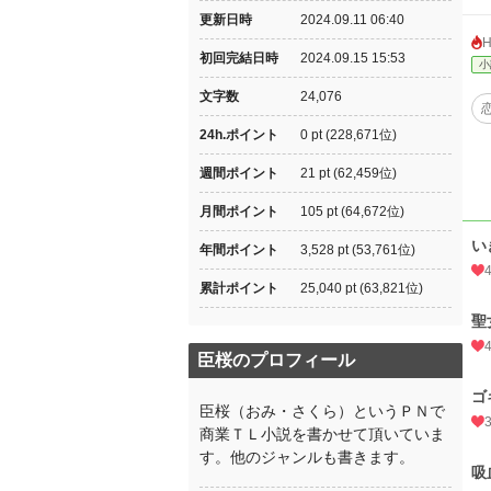
更新日時
2024.09.11 06:40
初回完結日時
2024.09.15 15:53
小
文字数
24,076
24h.ポイント
0 pt (228,671位)
週間ポイント
21 pt (62,459位)
月間ポイント
105 pt (64,672位)
い
年間ポイント
3,528 pt (53,761位)
累計ポイント
25,040 pt (63,821位)
聖
臣桜のプロフィール
ゴ
臣桜（おみ・さくら）というＰＮで
商業ＴＬ小説を書かせて頂いていま
す。他のジャンルも書きます。
吸