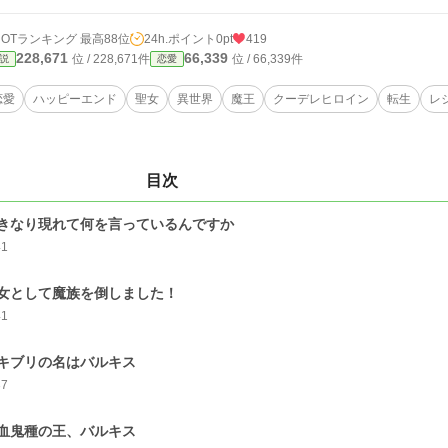
HOTランキング 最高88位
24h.ポイント
0pt
419
228,671
66,339
位 / 228,671件
位 / 66,339件
説
恋愛
恋愛
ハッピーエンド
聖女
異世界
魔王
クーデレヒロイン
転生
レ
目次
きなり現れて何を言っているんですか
41
女として魔族を倒しました！
41
キブリの名はバルキス
37
血鬼種の王、バルキス