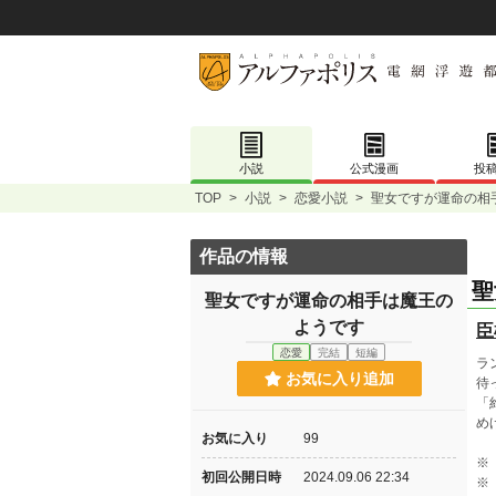
小説
公式漫画
投
TOP
>
小説
>
恋愛小説
>
聖女ですが運命の相
作品の情報
聖
聖女ですが運命の相手は魔王の
ようです
臣
恋愛
完結
短編
ラ
お気に入り追加
待
「
め
お気に入り
99
※
初回公開日時
2024.09.06 22:34
※