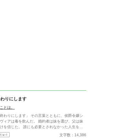
終わりにします
ことは。
わりにします」 その言葉とともに、侯爵令嬢シ
ィアは毒を飲んだ。 婚約者は妹を選び、父は妹
信じた。 誰にも必要とされなかった人生を終
たはずなのに、目を覚ますと三か月前へと時間は巻
文字数：14,386
ﾄｼｮｰﾄ
ていた。 もう、誰かに愛されるためだけに生