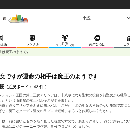
Web
稿漫画
レンタル
絵本ひろば
ビジ
コンテンツ大賞
手は魔王のようです
女ですが運命の相手は魔王のようです
桜
（近況ボード：
42 件
）
ンディシア王国の第二王女アリシアは、十八歳になり聖女の役目を前聖女から継承
ったという吸血鬼の魔王バルキスが姿を現した。
約束」通りアリシアを迎えに来たバルキスだが、氷の聖女の容赦のない攻撃で灰に
げない魔王とクーデレ聖女のラブコメ短編、ゆるっとお楽しみください。
 数年前に書いたものを軽く直した程度ですので、あまりクオリティには期待しな
 表紙はニジジャーニーで作製、自分でロゴをつけました。