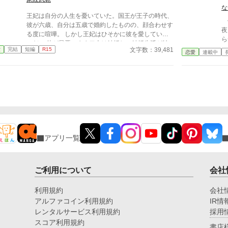
だと言われたその手が、ようやく正しく必要とされる
な
王妃は自分の人生を憂いていた。国王が王子の時代、
場所へ辿り着く、婚約破棄から始まる静かな逆転劇。
伯
彼が六歳、自分は五歳で婚約したものの、顔合わせす
夜
る度に喧嘩。 しかし王妃はひそかに彼を愛していた
ら
のだ。 仲が最悪のまま二人は結婚し、結婚生活が始
は
文字数：39,481
愛
完結
短編
R15
まるが当然国王は王妃の部屋に来ることはない。 そ
恋愛
連載中
─陰
ればかりか国王は側室を持ち、さらに二人目の側室を
崩
王宮に迎え入れたのだった。
す
が
「
─
付
アプリ一覧
ご利用について
会社
利用規約
会社
アルファコイン利用規約
IR情
レンタルサービス利用規約
採用
スコア利用規約
書店