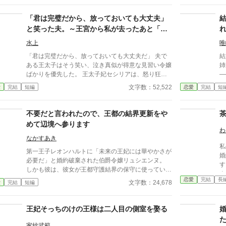
には白い結婚宣言、恋も砕け、初夜で絶望と救済で、
きる
目覚めたのは皮肉にも、“現実”と“前世”の自分だっ
を書
「君は完璧だから、放っておいても大丈夫」
た。 ｢さようなら｣ だって、もう誰かに振り回される
分
と笑った夫。～王宮から私が去ったあと「愛
なんて嫌。 慰謝料もらって悠々自適なシングルライ
していた」と泣きついても、もう手遅れです
フ。 別居、自立して、左団扇の人生送ってみせます
水上
唯
～
わ。 だけど元・夫も、従兄も、世間も――私を放っ
「君は完璧だから、放っておいても大丈夫だ」 夫で
結
てはくれないみたい？ 「……何それ、私の人生、ま
ある王太子はそう笑い、泣き真似が得意な見習い令嬢
姉
だ波乱あるの？」 はい、あります。盛りだくさん
ばかりを優先した。 王太子妃セシリアは、怒り狂う
—— 私こそが、誰も知ら
で。 元・男、今・女。 “白い結婚からの離縁”から始
こともなく、静かに心を閉ざす。 「左様でございま
ていた。 世
文字数：52,522
愛
完結
短編
恋愛
完結
短
まる、人生劇場ここに開幕。 -----『白い結婚の行方』
すか」 彼女は夫への期待というノイズを遮断し、離
て
シリーズ ----- 『白い結婚の行方』の物語が始まる、
縁の準備を始めた。
を迎え
前のお話です。
当
不要だと言われたので、王都の結界更新をや
めて辺境へ参ります
わ
なかすあき
私
第一王子レオンハルトに「未来の王妃には華やかさが
婚
必要だ」と婚約破棄された伯爵令嬢リュシエンヌ。
す
しかも彼は、彼女が王都守護結界の保守に使っていた
よ
魔道具を“ガラクタ”と切り捨てる。 だが、王子は知ら
恋愛
完結
長
て
文字数：24,678
愛
完結
短編
なかった。結界の重要性だけではなく、それを誰が支
か
えていたのかを。 婚約解消とともに王家との保守契
こ
約を終了した翌日、王都の結界は乱れ始める。 一
王妃そっちのけの王様は二人目の側室を娶る
女
方、北方辺境へ向かったリュシエンヌは、小さな村の
夜を守るために新たな結界を立て直していた。 不要
家紋武範