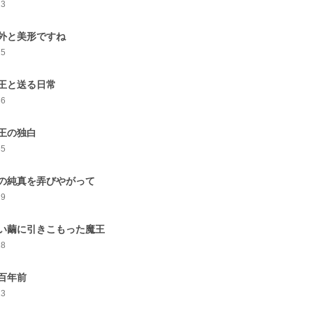
23
外と美形ですね
25
王と送る日常
36
王の独白
35
の純真を弄びやがって
29
い繭に引きこもった魔王
28
百年前
23