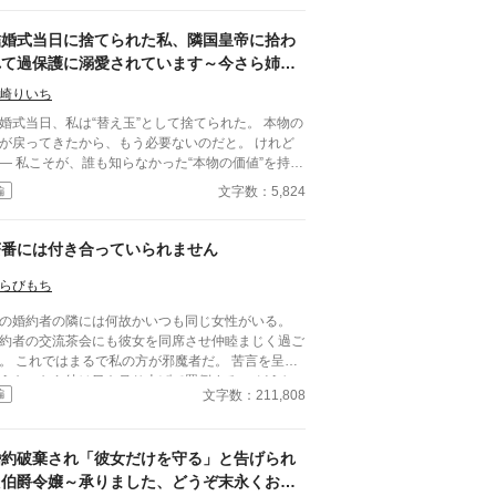
のはやめよう。 そう決めた彼女は、静かに運命
き換えていく。 これは、一度死んだ少女が、自
結婚式当日に捨てられた私、隣国皇帝に拾わ
自身の人生を取り戻すための物語。
れて過保護に溺愛されています～今さら姉を
選んだ王子が後悔しても手遅れです～
崎りいち
婚式当日、私は“替え玉”として捨てられた。 本物の
が戻ってきたから、もう必要ないのだと。 けれど
なかった“本物の価値”を持っ
界でただ一人、すべてを癒す力。 そし
文字数：5,824
編
、その価値を知るただ一人の人が、皇帝となって私
に来る。 これは、すべてを失った少女が、本
に必要とされる場所へ辿り着く物語。
茶番には付き合っていられません
らびもち
の婚約者の隣には何故かいつも同じ女性がいる。
約者の交流茶会にも彼女を同席させ仲睦まじく過ご
。 これではまるで私の方が邪魔者だ。 苦言を呈し
うものなら彼は目を吊り上げて罵倒する。 どうし
文字数：211,808
編
婚約者同士の交流にわざわざ部外者を連れてくるの
。 彼が何をしたいのかさっぱり分からない。 もう
んな茶番に付き合っていられない。 そんなにその
婚約破棄され「彼女だけを守る」と告げられ
性を傍に置きたいのなら好きにすればいいわ。
た伯爵令嬢～承りました、どうぞ末永くお幸