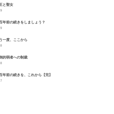
王と聖女
19
百年前の続きをしましょう？
19
う一度、ここから
18
倒的弱者への制裁
18
百年前の続きを、これから【完】
27