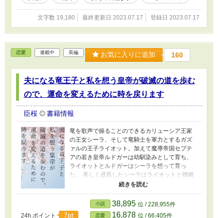
文字数 19,180
最終更新日 2023.07.17
登録日 2023.07.17
恋愛
連載中
長編
お気に入りに追加
160
夫になる竜王子と私を想う皇帝が破滅の道を歩む
ので、運命を変えるために時を戻ります
臣桜
書籍情報
竜を歌声で操ることのできるカリューシア王家
の王女シーラ、そして竜騎士を軍力とするガズ
ァルの王子ライオット。加えて魔導帝国セプテ
アの若き皇帝ルドガーは幼馴染みとして育ち、
ライオットとルドガーはシーラを想って育っ
た。 美しく成長したシーラはライオットと婚姻
を結ぶが、それを病に冒されたルドガーに阻ま
れてしまう。 大好きな幼馴染みであるライオッ
トとルドガーを救うため、シーラは時空を飛ぶ
38,895
小説
位 / 228,955件
事ができる皇竜を呼んだ。 血塗られた「今」を
16,878
7pt
24h.ポイント
位 / 66,405件
恋愛