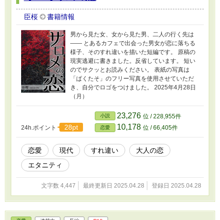
臣桜
書籍情報
男から見た女、女から見た男、二人の行く先は
―― とあるカフェで出会った男女が恋に落ちる
様子、そのすれ違いを描いた短編です。 原稿の
現実逃避に書きました。反省しています。 短い
のでサクッとお読みください。 表紙の写真は
「ぱくたそ」のフリー写真を使用させていただ
き、自分でロゴをつけました。 2025年4月28日
（月）
23,276
小説
位 / 228,955件
10,178
28pt
24h.ポイント
位 / 66,405件
恋愛
恋愛
現代
すれ違い
大人の恋
エタニティ
文字数 4,447
最終更新日 2025.04.28
登録日 2025.04.28