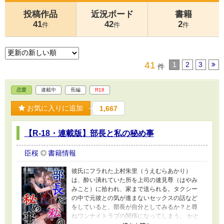
投稿作品
近況ボード
書籍
41
42
2
件
件
件
41
1
2
3
件
恋愛
連載中
長編
R18
お気に入りに追加
1,667
【R-18・連載版】部長と私の秘め事
臣桜
書籍情報
彼氏にフラれた上村朱里（うえむらあかり）
は、酔い潰れていた所を上司の速見尊（はやみ
みこと）に拾われ、家まで送られる。タクシー
の中で元彼との気が進まないセックスの話など
をしていると、部長が自分としてみるか？と尋
ねワンナイトラブの関係になってしまう。 かと