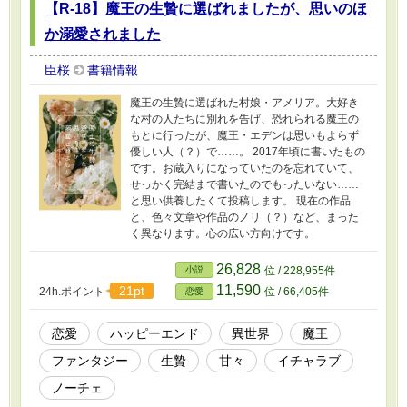
【R-18】魔王の生贄に選ばれましたが、思いのほ
か溺愛されました
臣桜
書籍情報
魔王の生贄に選ばれた村娘・アメリア。大好き
な村の人たちに別れを告げ、恐れられる魔王の
もとに行ったが、魔王・エデンは思いもよらず
優しい人（？）で……。 2017年頃に書いたもの
です。お蔵入りになっていたのを忘れていて、
せっかく完結まで書いたのでもったいない……
と思い供養したくて投稿します。 現在の作品
と、色々文章や作品のノリ（？）など、まった
く異なります。心の広い方向けです。
26,828
小説
位 / 228,955件
11,590
21pt
24h.ポイント
位 / 66,405件
恋愛
恋愛
ハッピーエンド
異世界
魔王
ファンタジー
生贄
甘々
イチャラブ
ノーチェ