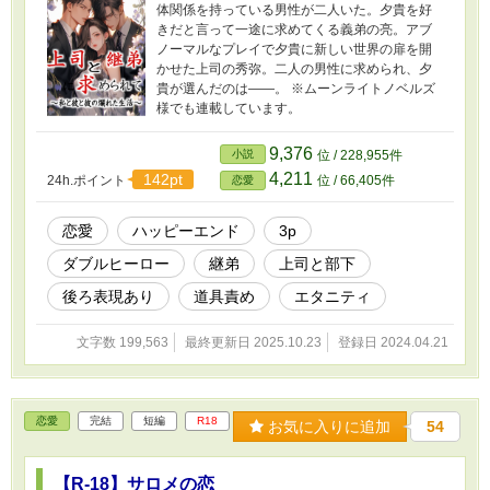
体関係を持っている男性が二人いた。夕貴を好
きだと言って一途に求めてくる義弟の亮。アブ
ノーマルなプレイで夕貴に新しい世界の扉を開
かせた上司の秀弥。二人の男性に求められ、夕
貴が選んだのは――。 ※ムーンライトノベルズ
様でも連載しています。
9,376
小説
位 / 228,955件
4,211
142pt
24h.ポイント
位 / 66,405件
恋愛
恋愛
ハッピーエンド
3p
ダブルヒーロー
継弟
上司と部下
後ろ表現あり
道具責め
エタニティ
文字数 199,563
最終更新日 2025.10.23
登録日 2024.04.21
恋愛
完結
短編
R18
お気に入りに追加
54
【R-18】サロメの恋