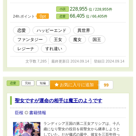
228,955
小説
位 / 228,955件
66,405
0pt
24h.ポイント
位 / 66,405件
恋愛
恋愛
ハッピーエンド
異世界
ファンタジー
王女
魔女
国王
レジーナ
すれ違い
文字数 7,285
最終更新日 2024.09.14
登録日 2024.09.14
恋愛
完結
短編
お気に入りに追加
99
聖女ですが運命の相手は魔王のようです
臣桜
書籍情報
ランディシア王国の第二王女アリシアは、十八
歳になり聖女の役目を前聖女から継承しようと
していた。だが儀式の最中、彼女を三百年待っ