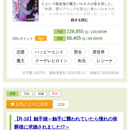
たという吸血鬼の魔王バルキスが姿を現した。
「約束」通りアリシアを迎えに来たバルキスだ
が、氷の聖女の容赦のない攻撃で灰になる！何
度でも灰になる！ めげない魔王とクーデレ聖女
のラブコメ短編、ゆるっとお楽しみください。
※ 数年前に書いたものを軽く直した程度です
228,955
小説
位 / 228,955件
ので、あまりクオリティには期待しないでくだ
66,405
0pt
24h.ポイント
位 / 66,405件
恋愛
さい。 ※ 表紙はニジジャーニーで作製、自分
でロゴをつけました。
恋愛
ハッピーエンド
聖女
異世界
魔王
クーデレヒロイン
転生
レジーナ
文字数 24,076
最終更新日 2024.09.11
登録日 2024.09.06
恋愛
完結
短編
R18
お気に入りに追加
228
【R-18】触手婚～触手に襲われていたら憧れの侯
爵様に求婚されました!?～