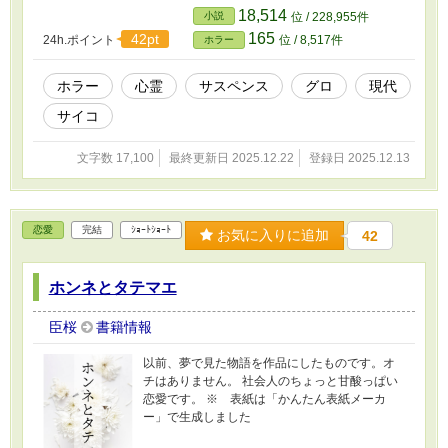
ては、著作権が切れてパブリックドメインとな
18,514
小説
位 / 228,955件
っております。 ※ 作中にデリケートな話題が
165
42pt
24h.ポイント
位 / 8,517件
ホラー
出てきますが、それらの人々を否定する意図は
ありません。この作品はフィクションです。
※ 小説家になろう、カクヨム、エブリスタ、
ホラー
心霊
サスペンス
グロ
現代
TALESにも転載しています。
サイコ
文字数 17,100
最終更新日 2025.12.22
登録日 2025.12.13
恋愛
完結
ｼｮｰﾄｼｮｰﾄ
お気に入りに追加
42
ホンネとタテマエ
臣桜
書籍情報
以前、夢で見た物語を作品にしたものです。オ
チはありません。 社会人のちょっと甘酸っぱい
恋愛です。 ※ 表紙は「かんたん表紙メーカ
ー」で生成しました