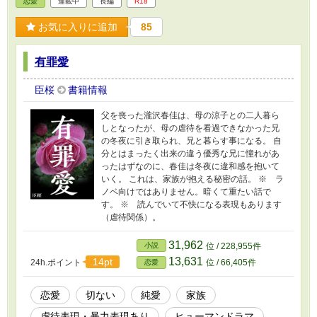
恋愛
連載中
長編
R18
お気に入りに追加
85
有罪愛
臣桜
書籍情報
父を喪った瀧沢春佳は、母の涼子との二人暮ら
しとなったが、母の虐待を看過できなかった兄
の冬夜に引き取られ、兄と暮らす事になる。 自
分とはまったく出来の違う優秀な兄に憧れがあ
ったはずなのに、春佳は冬夜に違和感を抱いて
いく。 これは、家族が抱える秘密の話。 ※ ラ
ノベ向けではありません。暗くて重たい話で
す。 ※ 読んでいて不快になる表現もあります
（虐待関係）。
31,962
小説
位 / 228,955件
13,631
14pt
24h.ポイント
位 / 66,405件
恋愛
恋愛
切ない
純愛
家族
虐待表現・暴力表現あり
ヒューマンドラマ