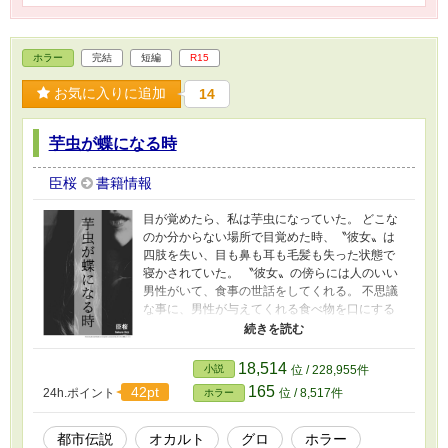
ホラー
完結
短編
R15
お気に入りに追加
14
芋虫が蝶になる時
臣桜
書籍情報
目が覚めたら、私は芋虫になっていた。 どこな
のか分からない場所で目覚めた時、〝彼女〟は
四肢を失い、目も鼻も耳も毛髪も失った状態で
寝かされていた。 〝彼女〟の傍らには人のいい
男性がいて、食事の世話をしてくれる。 不思議
な事に、男性が与えてくれる食べ物を口にする
と、失った体の一部が元に戻っていく。 〝彼
女〟がすべてを取り戻した時、何が起こるのか
――。 〝彼女〟は何者で、どのような経緯でそ
18,514
小説
位 / 228,955件
こにいたのか――。 ※ 表紙は『かんたん表紙
165
42pt
24h.ポイント
位 / 8,517件
ホラー
メーカー』さんで製作しました。
都市伝説
オカルト
グロ
ホラー