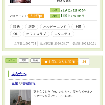
思えば出社後も部長は求めてきて、二人はただ
の上司と部下から本当の恋人になっていく。 だ
が二人の前には障害が立ちはだかり……。 ※
219
小説
位 / 228,955件
過去に投稿した短編の、連載版です
138
5,467pt
24h.ポイント
位 / 66,405件
恋愛
現代
恋愛
ハッピーエンド
上司
OL
オフィスラブ
エタニティ
文字数 1,592,764
最終更新日 2026.08.07
登録日 2023.10.21
ホラー
完結
短編
お気に入りに追加
26
あなたへ
臣桜
書籍情報
妻を亡くした〝俺〟のもとへ、妻からビデオメ
ッセージが届いた。 そこには……。