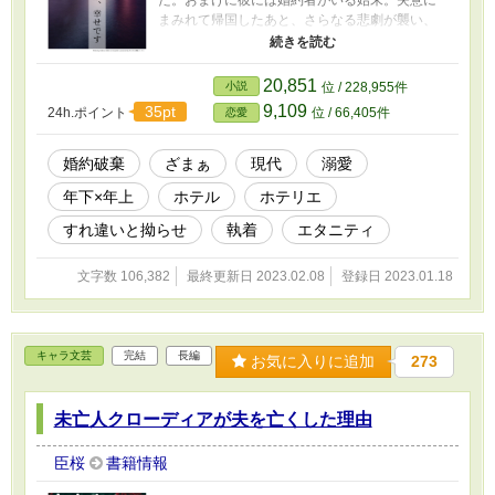
た。おまけに彼には婚約者がいる始末。失意に
まみれて帰国したあと、さらなる悲劇が襲い、
父が多額の借金を残して亡くなってしまう。不
抜けてはいられないと日本のホテルで働こう
と、芳乃は神楽坂グループが経営する『エデン
20,851
小説
位 / 228,955件
ズ・ホテル東京』の面接を受ける。彼女を迎え
9,109
35pt
24h.ポイント
位 / 66,405件
恋愛
たのは若き美貌の副社長、神楽坂暁人（かぐら
ざかあきと）だった。だが芳乃は緊張や度重な
る心労で面接のあとに倒れてしまう。煌びやか
婚約破棄
ざまぁ
現代
溺愛
なスイートルームで目覚めると、芳乃を助けて
年下×年上
ホテル
ホテリエ
くれたのは暁人だった。しかも彼は芳乃が背負
っている借金を肩代わりする代わりに、〝恋人
すれ違いと拗らせ
執着
エタニティ
ごっこ〟を求めてきた！？ ※ムーンライトノベ
ルズ様、エブリスタ様にも投稿しています ※表
文字数 106,382
最終更新日 2023.02.08
登録日 2023.01.18
紙はかんたん表紙メーカーで作成しました
キャラ文芸
完結
長編
お気に入りに追加
273
未亡人クローディアが夫を亡くした理由
臣桜
書籍情報