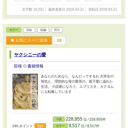
文字数 18,201
最終更新日 2026.03.21
登録日 2026.03.21
ホラー
完結
短編
R15
お気に入りに追加
10
ヤクシニーの愛
臣桜
書籍情報
あなたのためなら、なんだってするわ 大学生の
智也と、理想的な母の愛美の、親子愛に溢れた
生活。 小説家になろう、エブリスタ、カクヨム
にも転載しています
228,955
小説
位 / 228,955件
8,517
0pt
24h.ポイント
位 / 8,517件
ホラー