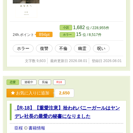
1,682
小説
位 / 228,955件
15
894pt
24h.ポイント
位 / 8,517件
ホラー
ホラー
復讐
不倫
幽霊
呪い
文字数 9,603
最終更新日 2026.08.01
登録日 2026.08.01
恋愛
連載中
長編
R18
お気に入りに追加
2,650
【R-18】【重愛注意】拾われバニーガールはヤン
デレ社長の最愛の秘書になりました
臣桜
書籍情報