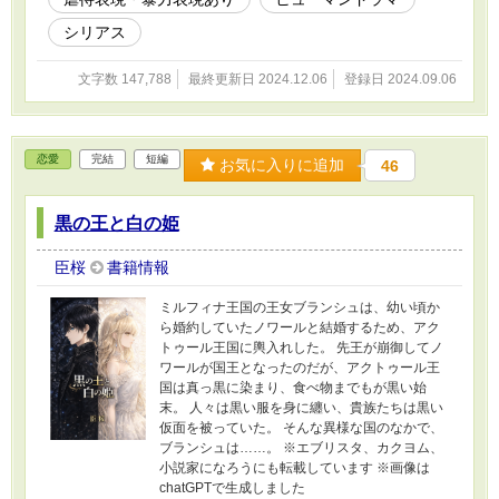
シリアス
文字数 147,788
最終更新日 2024.12.06
登録日 2024.09.06
恋愛
完結
短編
お気に入りに追加
46
黒の王と白の姫
臣桜
書籍情報
ミルフィナ王国の王女ブランシュは、幼い頃か
ら婚約していたノワールと結婚するため、アク
トゥール王国に輿入れした。 先王が崩御してノ
ワールが国王となったのだが、アクトゥール王
国は真っ黒に染まり、食べ物までもが黒い始
末。 人々は黒い服を身に纏い、貴族たちは黒い
仮面を被っていた。 そんな異様な国のなかで、
ブランシュは……。 ※エブリスタ、カクヨム、
小説家になろうにも転載しています ※画像は
chatGPTで生成しました