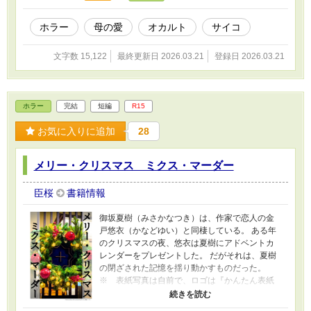
ホラー
母の愛
オカルト
サイコ
文字数 15,122
最終更新日 2026.03.21
登録日 2026.03.21
ホラー
完結
短編
R15
お気に入りに追加
28
メリー・クリスマス ミクス・マーダー
臣桜
書籍情報
御坂夏樹（みさかなつき）は、作家で恋人の金
戸悠衣（かなどゆい）と同棲している。 ある年
のクリスマスの夜、悠衣は夏樹にアドベントカ
レンダーをプレゼントした。 だがそれは、夏樹
の閉ざされた記憶を揺り動かすものだった。
※ 表紙写真は自前で、ロゴは『かんたん表紙
メーカー』さんで製作しました。 ※ 作中に出
てくる『ジングルベル』の英語歌詞につきまし