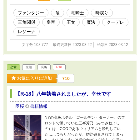
飛び越え、シーラは望まない未来を回避するた
めに奔走する。
ファンタジー
竜
竜騎士
時戻り
三角関係
皇帝
王女
魔法
クーデレ
レジーナ
文字数 108,777
最終更新日 2023.03.22
登録日 2023.03.12
恋愛
完結
長編
R18
お気に入りに追加
710
【R-18】八年執着されましたが、幸せです
臣桜
書籍情報
NYの高級ホテル『ゴールデン・ターナー』のフ
ロントで働いていた三峯芳乃（みつみねよし
の）は、COOであるウィリアムと婚約してい
た……つもりだったが、婚約破棄されてしまっ