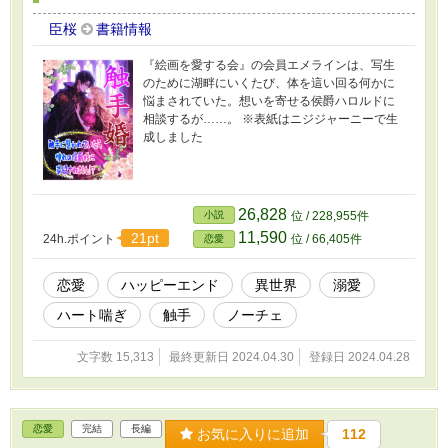
臣桜
書籍情報
『絵画を愛する会』の会員エメラインは、写生
のために湖畔にいくたび、体を這い回る何かに
悩まされていた。想いを寄せる侯爵ハロルドに
相談するが……。 ※表紙はニジジャーニーで生
成しました
26,828
小説
位 / 228,955件
11,590
21pt
24h.ポイント
位 / 66,405件
恋愛
恋愛
ハッピーエンド
異世界
溺愛
ハート喘ぎ
触手
ノーチェ
文字数 15,313
最終更新日 2024.04.30
登録日 2024.04.28
恋愛
完結
長編
お気に入りに追加
112