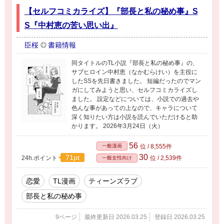
ちらで甘い雰囲気と判断した箇所）には☆を、
【セルフコミカライズ】『部長と私の秘め事』S
挿絵のついている回には※をつけています。香
澄が少し可哀想な目に遭う回は、★をつけま
S『中村恵の苦い思い出』
す。 ※ 表紙はニジジャーニーを使用しまし
た。
臣桜
書籍情報
同タイトルのTL小説『部長と私の秘め事』の、
サブヒロイン中村恵（なかむらけい）を主役に
したSSを先日書きました。 短編だったのでマン
ガにしてみようと思い、セルフコミカライズし
ました。 設定などについては、小説での過去や
色んな事があっての上なので、キャラについて
深く知りたい方は小説を読んでいただけると助
かります。 2026年3月24日（火）
56
一般漫画
位 / 8,555件
30
71pt
24h.ポイント
位 / 2,539件
一般女性向け
恋愛
TL漫画
ティーンズラブ
部長と私の秘め事
9ページ
最終更新日 2026.03.25
登録日 2026.03.25