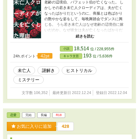
老齢の辺境伯、バフェット伯が亡くなった。 し
かしその若き未亡人クローディアは、夫が亡く
なったばかりだというのに、喪服とは色ばかり
の艶やかな姿をして、毎晩舞踏会でダンスに興
じる。 うら若き未亡人はなぜ老齢の辺境伯に嫁
いだのか。なぜ彼女は夫が亡くなったばかりだ
というのに、楽しげに振る舞っているのか。 ク
ローディアには、夫が亡くなった理由を知らな
ければならない理由があった――。 ※ 表紙は
18,514
小説
位 / 228,955件
かんたん表紙メーカーで作成しました
193
42pt
24h.ポイント
位 / 5,636件
キャラ文芸
未亡人
謎解き
ヒストリカル
ミステリー
文字数 106,352
最終更新日 2022.12.24
登録日 2022.12.04
恋愛
完結
長編
R18
お気に入りに追加
428