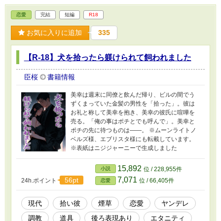
恋愛
完結
短編
R18
お気に入りに追加
335
【R-18】犬を拾ったら躾けられて飼われました
臣桜
書籍情報
美幸は週末に同僚と飲んだ帰り、ビルの間でう
ずくまっていた金髪の男性を「拾った」。彼は
お礼と称して美幸を抱き、美幸の彼氏に喧嘩を
売る。「俺の事はポチとでも呼んで」。美幸と
ポチの先に待つものは――。 ※ムーンライトノ
ベルズ様、エブリスタ様にも転載しています。
※表紙はニジジャーニーで生成しました
15,892
小説
位 / 228,955件
7,071
56pt
24h.ポイント
位 / 66,405件
恋愛
現代
拾い彼
煙草
恋愛
ヤンデレ
調教
道具
後ろ表現あり
エタニティ