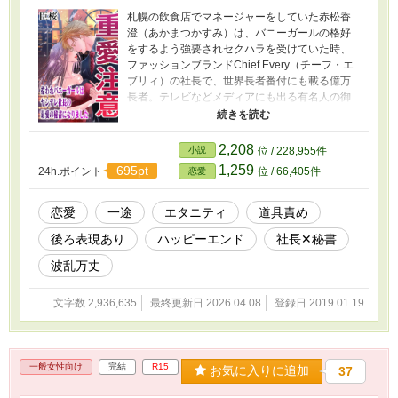
札幌の飲食店でマネージャーをしていた赤松香
澄（あかまつかすみ）は、バニーガールの格好
をするよう強要されセクハラを受けていた時、
ファッションブランドChief Every（チーフ・エ
ブリィ）の社長で、世界長者番付にも載る億万
長者。テレビなどメディアにも出る有名人の御
劔佑（みつるぎたすく）に助けられた。それだ
けでなく、御劔の会社で秘書として働くようス
カウトされてしまう。熱心に口説いてくる佑
2,208
小説
位 / 228,955件
に、香澄は心を動かされ、彼と共に東京に向か
1,259
695pt
24h.ポイント
位 / 66,405件
恋愛
う事を決意した。東京での秘書生活を経て、佑
とも心を通わせ婚約し、お互いの両親とも挨拶
をする。いざ彼の母方の実家であるドイツに向
恋愛
一途
エタニティ
道具責め
かうとそこで香澄に災いが降りかかり――？
後ろ表現あり
ハッピーエンド
社長✕秘書
佑の従兄である奔放な双子・アロイスとクラウ
スにも振り回される日々。帰国したかと思えば
波乱万丈
会社内でのいびりがあり、落ち着いたかと思え
ばまた新たなトラブルに巻き込まれて――？
文字数 2,936,635
最終更新日 2026.04.08
登録日 2019.01.19
いちゃいちゃしながら世界を回りつつ、ヒロイ
ンの香澄が色んなトラブルに遭い、二人で乗り
越えてゆく大長編です。 ※ 未熟な挿絵もつい
ております。 ※ ムーンライトノベルス様、エ
一般女性向け
完結
R15
ブリスタ様にも投稿させて頂いております。
お気に入りに追加
37
※ ラブシーン（程度の強弱はありますが、こ