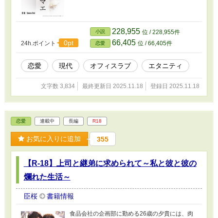
228,955
小説
位 / 228,955件
66,405
0pt
24h.ポイント
位 / 66,405件
恋愛
恋愛
現代
オフィスラブ
エタニティ
文字数 3,834
最終更新日 2025.11.18
登録日 2025.11.18
恋愛
連載中
長編
R18
お気に入りに追加
355
【R-18】上司と継弟に求められて～私と彼と彼の
爛れた生活～
臣桜
書籍情報
食品会社の企画部に勤める26歳の夕貴には、肉