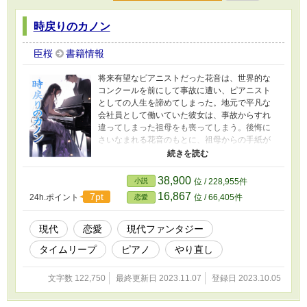
時戻りのカノン
臣桜
書籍情報
将来有望なピアニストだった花音は、世界的な
コンクールを前にして事故に遭い、ピアニスト
としての人生を諦めてしまった。地元で平凡な
会社員として働いていた彼女は、事故からすれ
違ってしまった祖母をも喪ってしまう。後悔に
さいなまれる花音のもとに、祖母からの手紙が
届く。手紙には、自宅にある練習室室Cのピアノ
を弾けば、女の子の霊が力を貸してくれるかも
しれないとあった。やり直したいと思った花音
38,900
小説
位 / 228,955件
は、トラウマを克服してピアノを弾き過去に戻
16,867
7pt
24h.ポイント
位 / 66,405件
恋愛
る。やり直しの人生で秀真という男性に会い、
恋をするが――。 ※ 表紙はニジジャーニーで
生成しました
現代
恋愛
現代ファンタジー
タイムリープ
ピアノ
やり直し
文字数 122,750
最終更新日 2023.11.07
登録日 2023.10.05