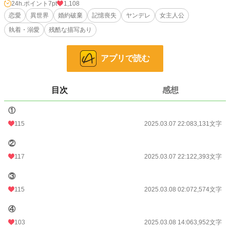
婚約解消を拒絶する。そして、彼女の軽率な行動によって、ルーカスとの関係は
24h.ポイント
7pt
1,108
思いもよらぬ方向に向かってしまい…？
恋愛
異世界
婚約破棄
記憶喪失
ヤンデレ
女主人公
執着・溺愛
残酷な描写あり
※他サイトでも掲載中しております。
小説
37,130 位 / 228,637 件
アプリで読む
恋愛
16,254 位 / 66,327 件
お気に入り
212
目次
感想
24h.ポイント
7 pt
①
115
2025.03.07 22:08
3,131文字
文字数
31,308
②
更新日時
2025.10.14 00:08
117
2025.03.07 22:12
2,393文字
初回公開日時
2025.03.07 22:08
③
初回完結日時
2025.03.09 21:56
115
2025.03.08 02:07
2,574文字
週間ポイント
49 pt (46,319 位)
④
月間ポイント
322 pt (42,476 位)
103
2025.03.08 14:06
3,952文字