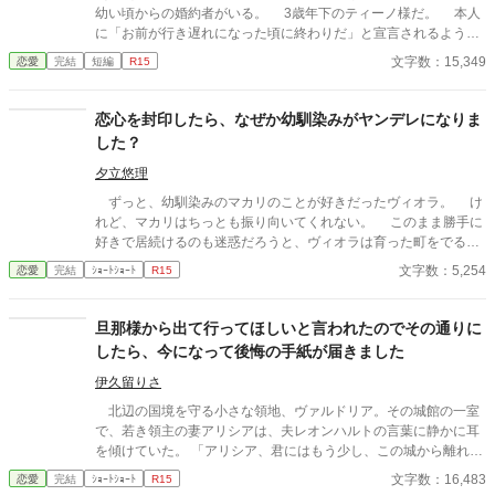
幼い頃からの婚約者がいる。 3歳年下のティーノ様だ。 本人
に「お前が行き遅れになった頃に終わりだ」と宣言されるよう
な、典型的な「婚約破棄前提の格差婚約」だ。 行き遅れになる
文字数：15,349
恋愛
完結
短編
R15
前に何とか婚約破棄できないかと頑張ってはみるが、うまくいか
ず、最近ではもうそれもいいか、と半ばあきらめている。 なぜ
なら、現在１６歳のティーノ様は、匂いたつような色香と初々し
恋心を封印したら、なぜか幼馴染みがヤンデレになりま
さとを併せ持つ、美青年へと成長してしまったのだ。おまけに人
した？
前では、誰もがうらやむような溺愛ぶりだ。それが偽物だったと
しても、こんな風に夢を見させてもらえる体験なんて、そうそう
夕立悠理
できやしない。 もちろん人前でだけで、裏ではひどいものだけ
ずっと、幼馴染みのマカリのことが好きだったヴィオラ。 け
ど。 そんな中、第三王女殿下が、ティーノ様をお気に召したら
れど、マカリはちっとも振り向いてくれない。 このまま勝手に
しいという噂が飛び込んできて、あきらめかけていた婚約破棄が
好きで居続けるのも迷惑だろうと、ヴィオラは育った町をでる。
かなうかもしれないと、ニナは行動を起こすことにするのだが―
なんとか、王都での仕事も見つけ、新しい生活は順風満帆──か
文字数：5,254
恋愛
完結
ｼｮｰﾄｼｮｰﾄ
R15
―。 全７話の短編です 完結確約です。
と思いきや。 なんと、王都だけは死んでもいかないといってい
たマカリが、ヴィオラを追ってきて……。
旦那様から出て行ってほしいと言われたのでその通りに
したら、今になって後悔の手紙が届きました
伊久留りさ
北辺の国境を守る小さな領地、ヴァルドリア。その城館の一室
で、若き領主の妻アリシアは、夫レオンハルトの言葉に静かに耳
を傾けていた。 「アリシア、君にはもう少し、この城から離れて
もらいたい」 レオンハルトの声は、いつものように低く、落ち
文字数：16,483
恋愛
完結
ｼｮｰﾄｼｮｰﾄ
R15
着いていた。しかし、その言葉の意味は、アリシアにとってあま