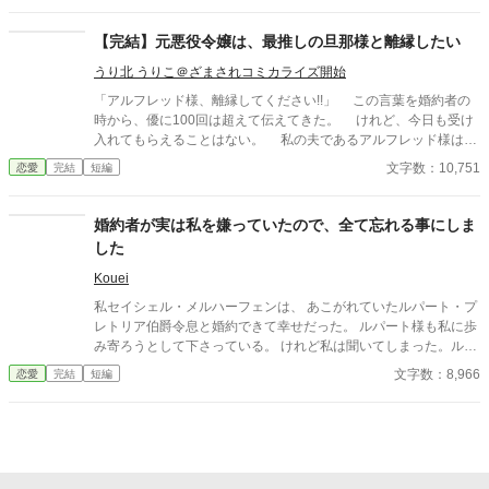
りにも唐突で、あまりにも冷たいものだった。 「……離れる、と
はどういう意味でございますか」 「つまり、この城にいないでほ
【完結】元悪役令嬢は、最推しの旦那様と離縁したい
しい、ということだ。しばらくの間、君には別の場所で暮らして
うり北 うりこ＠ざまされコミカライズ開始
もらいたい」 アリシアは、ゆっくりと目を閉じた。指先がわず
かに震えるのを、彼女は必死に抑えていた。この男の前で、自分
「アルフレッド様、離縁してください!!」 この言葉を婚約者の
が動揺している姿を見せたくなかったからだ。
時から、優に100回は超えて伝えてきた。 けれど、今日も受け
入れてもらえることはない。 私の夫であるアルフレッド様は、
前世から大好きな私の最推しだ。 推しの幸せが私の幸せ。 本当
文字数：10,751
恋愛
完結
短編
なら私が幸せにしたかった。 けれど、残念ながら悪役令嬢だっ
た私では、アルフレッド様を幸せにできない。 既に乙女ゲーム
のエンディングを迎えてしまったけれど、現実はその先も続いて
婚約者が実は私を嫌っていたので、全て忘れる事にしま
いて、ヒロインちゃんがまだ結婚をしていない今なら、十二分に
した
割り込むチャンスがあるはずだ。 アルフレッド様がその気にさ
えなれば、逆転以外あり得ない。 その時のためにも、私と離縁
Kouei
する必要がある。 アルフレッド様の幸せのために、絶対に離縁
私セイシェル・メルハーフェンは、 あこがれていたルパート・プ
してみせるんだから!! 推しである夫が大好きすぎる元悪役令嬢
レトリア伯爵令息と婚約できて幸せだった。 ルパート様も私に歩
のカタリナと、妻を愛しているのにまったく伝わっていないアル
み寄ろうとして下さっている。 けれど私は聞いてしまった。ルパ
フレッドのラブコメです。 全4話＋番外編が１話となっておりま
ート様の本音を。 『我慢するしかない』 『彼女といると疲れる』
文字数：8,966
恋愛
完結
短編
す。 ※苦手な方は、ブラウザバックを推奨しております。
私はルパート様に嫌われていたの？ 本当は厭わしく思っていた
の？ だから私は決めました。 あなたを忘れようと… ※この作品
は、他投稿サイトにも公開しています。