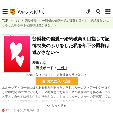
TOP
>
小説
>
恋愛小説
>
公爵様の偏愛〜婚約破棄を目指して記憶喪失のふ
りをした私を年下公爵様は逃がさない〜
恋愛
完結
短編
R15
公爵様の偏愛〜婚約破棄を目指して記
憶喪失のふりをした私を年下公爵様は
逃がさない〜
菱田もな
（近況ボード：
1 件
）
お気に入りに追加して更新通知を受け取ろう
お気に入り追加
エルーシア・ローゼにはとある悩みがあった。それはルーカス・アーレンベルク
との婚約関係についてである。公爵令息であり国一番の魔術師でもあるルーカス
と平凡な自分では何もかも釣り合わない。おまけにルーカスからの好感度も０に
等しい。こんな婚約関係なら解消した方が幸せなのでは…？そう思い、エルーシ
アは婚約解消をしてもらうために、記憶喪失のフリをする計画を立てた。
元々冷めきった関係であるため、上手くいくと思っていたが、何故かルーカスは
HOTランキング 最高45位