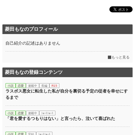
菱田もなのプロフィール
自己紹介の記述はありません
もっと見る
菱田もなの登録コンテンツ
小説
恋愛
連載中
長編
R15
ラスボス悪女に転生した私が自分を裏切る予定の従者を幸せにす
るまで
小説
恋愛
連載中
ｼｮｰﾄｼｮｰﾄ
「君を愛するつもりはない」と言ったら、泣いて喜ばれた
小説
恋愛
完結
ｼｮｰﾄｼｮｰﾄ