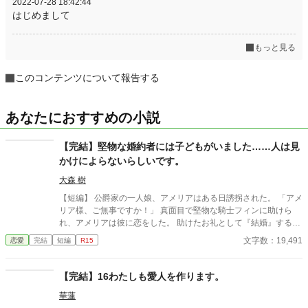
2022-07-28 18:42:44
はじめまして
もっと見る
このコンテンツについて報告する
あなたにおすすめの小説
【完結】堅物な婚約者には子どもがいました……人は見
かけによらないらしいです。
大森 樹
【短編】 公爵家の一人娘、アメリアはある日誘拐された。 「アメ
リア様、ご無事ですか！」 真面目で堅物な騎士フィンに助けら
れ、アメリアは彼に恋をした。 助けたお礼として『結婚』するこ
とになった二人。フィンにとっては公爵家の爵位目当ての愛のな
文字数：19,491
恋愛
完結
短編
R15
い結婚だったはずだが……真面目で誠実な彼は、アメリアと不器
用ながらも徐々に距離を縮めていく。 穏やかで幸せな結婚ができ
ると思っていたのに、フィンの前の彼女が現れて『あの人の子ど
【完結】16わたしも愛人を作ります。
もがいます』と言ってきた。嘘だと思いきや、その子は本当に彼
華蓮
そっくりで…… あの堅物婚約者に、まさか子どもがいるなんて。