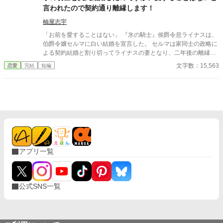
言われたので契約通り離縁します！
柚屋志宇
「お前を愛することはない」 『氷の騎士』侯爵令息ライナスは、
伯爵令嬢セルマに白い結婚を宣言した。 セルマは家同士の政略に
よる契約結婚と割り切ってライナスの妻となり、二年後の離縁の
日を待つ。 しかし結婚すると、最初は冷たかったライナスだが次
文字数：15,563
恋愛
完結
短編
第にセルマに好意的になる。 だがセルマは離縁の日が待ち遠し
い。 ※小説家になろうにも掲載しています。
アプリ一覧
公式SNS一覧