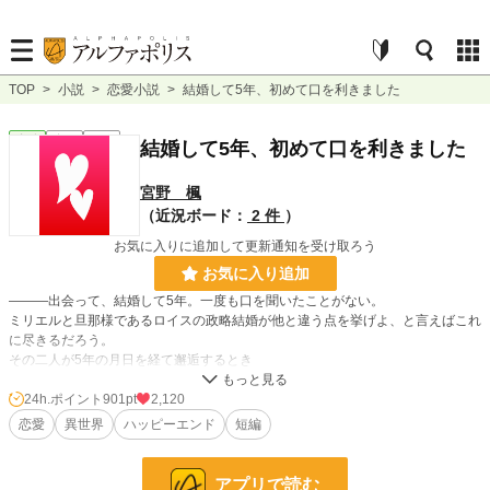
TOP
>
小説
>
恋愛小説
>
結婚して5年、初めて口を利きました
恋愛
完結
短編
結婚して5年、初めて口を利きました
宮野 楓
（近況ボード：
2 件
）
お気に入りに追加して更新通知を受け取ろう
お気に入り追加
―――出会って、結婚して5年。一度も口を聞いたことがない。
ミリエルと旦那様であるロイスの政略結婚が他と違う点を挙げよ、と言えばこれ
に尽きるだろう。
その二人が5年の月日を経て邂逅するとき
24h.ポイント
901pt
2,120
小説
1,490 位 / 228,748 件
恋愛
異世界
ハッピーエンド
短編
恋愛
849 位 / 66,364 件
お気に入り
445
アプリで読む