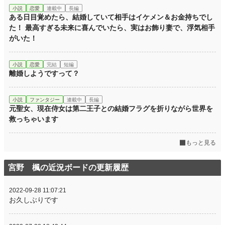
小説
恋愛
連載中
長編
ある日目覚めたら、結婚していて相手はイケメン＆お金持ちでし
た！ 最高すぎる未来に喜んでいたら、実はお飾り妻で、浮気相手
がいた！
小説
恋愛
完結
短編
離婚しようですって？
小説
ファンタジー
連載中
長編
元聖女、現在侍女は第二王子との結婚フラグを折りながら世界を
救っちゃいます
もっと見る
宮野 楓の近況ボードの更新履歴
2022-09-28 11:07:21
お久しぶりです