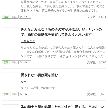
人は見かけによらないらしい。 ★アメリアとフィンは結婚するの
公爵令嬢のマリカは、皇太子であるアイランに冷たくされてい
か、しないのか……二人の恋の行方をお楽しみください。
た。側妃を持ち、子供も側妃と持つと、、 惨めで生きているのが
疲れたマリカ。 第二王子のカイランがお見舞いに来てくれ
た、、、、
文字数：7,624
恋愛
完結
ｼｮｰﾄｼｮｰﾄ
みんながみんな「あの子の方がお似合いだ」というの
で、婚約の白紙化を提案してみようと思います
下菊みこと
ちょっとどころかだいぶ天然の入ったお嬢さんが、なんとか頑張
って婚約の白紙化を狙った結果のお話。 御都合主義のハッピーエ
ンドです。 元鞘に戻ります。 ざまぁはうるさい外野に添えるだ
け。 小説家になろう様でも投稿しています。
文字数：3,720
恋愛
完結
ｼｮｰﾄｼｮｰﾄ
愛されない妻は死を望む
ルー
タイトルの通りの内容です。
文字数：6,621
恋愛
完結
ｼｮｰﾄｼｮｰﾄ
氷の騎士と契約結婚したのですが、愛することはないと