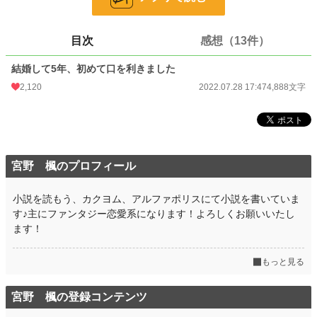
24h.ポイント
901 pt
目次
感想（13件）
文字数
4,888
結婚して5年、初めて口を利きました
更新日時
2022.07.28 17:47
2,120
2022.07.28 17:47
4,888文字
初回公開日時
2022.07.28 17:47
初回完結日時
2022.07.28 17:47
週間ポイント
2,427 pt (4,072 位)
宮野 楓のプロフィール
月間ポイント
11,121 pt (4,122 位)
年間ポイント
170,662 pt (3,693 位)
小説を読もう、カクヨム、アルファポリスにて小説を書いていま
す♪主にファンタジー恋愛系になります！よろしくお願いいたし
累計ポイント
387,460 pt (12,702 位)
ます！
もっと見る
宮野 楓の登録コンテンツ