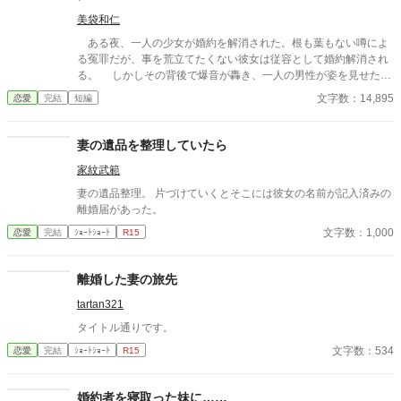
美袋和仁
ある夜、一人の少女が婚約を解消された。根も葉もない噂によ
る冤罪だが、事を荒立てたくない彼女は従容として婚約解消され
る。 しかしその背後で爆音が轟き、一人の男性が姿を見せた。
彼は少女の父親。 怒らせてはならない人々に繋がる少女の婚約
文字数：14,895
恋愛
完結
短編
解消が、思わぬ展開を導きだす。 なんとなくの一気書き。御笑
覧下さると幸いです。
妻の遺品を整理していたら
家紋武範
妻の遺品整理。 片づけていくとそこには彼女の名前が記入済みの
離婚届があった。
文字数：1,000
恋愛
完結
ｼｮｰﾄｼｮｰﾄ
R15
離婚した妻の旅先
tartan321
タイトル通りです。
文字数：534
恋愛
完結
ｼｮｰﾄｼｮｰﾄ
R15
婚約者を寝取った妹に……