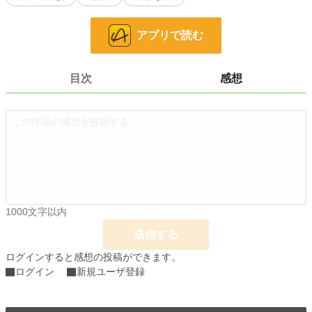
当面、１話づつ定時にアップしていく予定です。
アプリで読む
小説
228,899 位 / 228,899 件
恋愛
66,387 位 / 66,387 件
目次
感想
お気に入り
110
24h.ポイント
0 pt
文字数
64,697
更新日時
2021.02.28 18:42
初回公開日時
2020.12.10 23:00
1000文字以内
週間ポイント
42 pt (48,661 位)
送信する
月間ポイント
98 pt (66,148 位)
ログインすると感想の投稿ができます。
年間ポイント
2,085 pt (66,192 位)
ログイン
新規ユーザ登録
累計ポイント
50,627 pt (44,333 位)