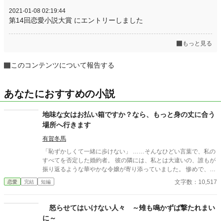
2021-01-08 02:19:44
第14回恋愛小説大賞 にエントリーしました
もっと見る
このコンテンツについて報告する
あなたにおすすめの小説
地味な女はお払い箱ですか？なら、もっと身の丈に合う
場所へ行きます
有賀冬馬
「恥ずかしくて一緒に歩けない」 ……そんなひどい言葉で、私の
すべてを否定した婚約者。 彼の隣には、私とは大違いの、誰もが
振り返るような華やかな令嬢が寄り添っていました。 惨めで、哀
れで、息をすることさえ苦しい。 冷たい視線に晒され、逃げるよ
文字数：10,517
恋愛
完結
短編
うに走り出した私に、残されたものはもう何もありません。
怒らせてはいけない人々 ～雉も鳴かずば撃たれまい
に～