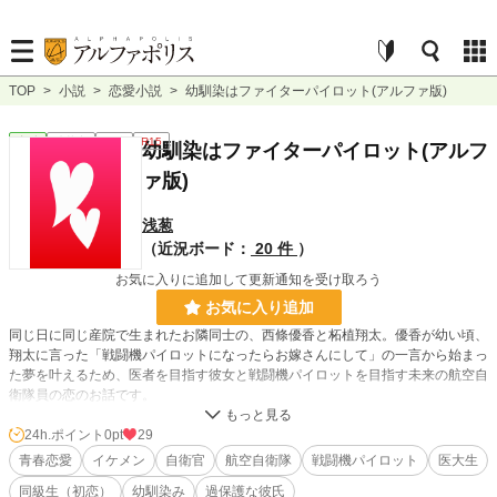
TOP
>
小説
>
恋愛小説
>
幼馴染はファイターパイロット(アルファ版)
恋愛
連載中
長編
R15
幼馴染はファイターパイロット(アルフ
ァ版)
浅葱
（近況ボード：
20 件
）
お気に入りに追加して更新通知を受け取ろう
お気に入り追加
同じ日に同じ産院で生まれたお隣同士の、西條優香と柘植翔太。優香が幼い頃、
翔太に言った「戦闘機パイロットになったらお嫁さんにして」の一言から始まっ
た夢を叶えるため、医者を目指す彼女と戦闘機パイロットを目指す未来の航空自
衛隊員の恋のお話です。
※小説家になろう、で更新中の作品をアルファ版に一部改変を加えています。
24h.ポイント
0pt
29
宜しければ、なろう版の作品もお読み頂ければ幸いです。（なろう版の方が先行
青春恋愛
イケメン
自衛官
航空自衛隊
戦闘機パイロット
医大生
していますのでネタバレについてはご自身で管理の程、お願い致します。）
同級生（初恋）
幼馴染み
過保護な彼氏