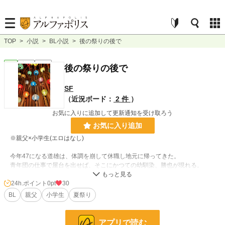
TOP
>
小説
>
BL小説
>
後の祭りの後で
BL
完結
短編
後の祭りの後で
SF
（近況ボード：
2 件
）
お気に入りに追加して更新通知を受け取ろう
お気に入り追加
※親父×小学生(エロはなし)
今年47になる道雄は、体調を崩して休職し地元に帰ってきた。
青年団の仕事で屋台を出せば、そこにかつての幼馴染、勝也が現れる。
しかし勝也は道雄とともに過ごした頃の、小学生の姿のままだった。
24h.ポイント
0pt
30
あの頃と今が交錯する、夏の夜の行方はーーーー
BL
親父
小学生
夏祭り
・Twitterの企画で書かせていただきました。
アプリで読む