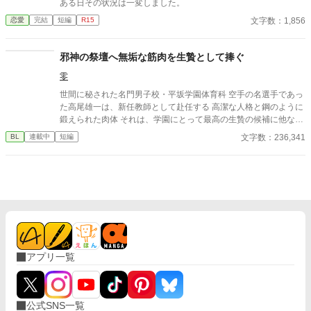
ある日その状況は一変しました。
って、ひとつずつ乱されていく。 言葉で支配され、触れられるた
文字数：1,856
恋愛
完結
短編
R15
びに、自分の知らなかった感情と快楽を知る。それは、上司とし
ての誇りを壊すほどに甘く、逃れられないほどに深い。 だが、篠
原の視線の奥に宿るのは、ただの欲望ではなかった。 そこには、
邪神の祭壇へ無垢な筋肉を生贄として捧ぐ
ずっと榊だけを見つめ続けてきた、静かな執着がある。 「俺、前
から思ってたんです。 あなたが誰かに“支配される”ところ、き
零
っと綺麗だろうなって」 支配する側だったはずの男が、 支配され
世間に秘された名門男子校・平坂学園体育科 空手の名選手であっ
ることで初めて“生きている”と感じてしまう――。 上司と部下、
た高尾雄一は、新任教師として赴任する 高潔な人格と鋼のように
立場も理性も、すべてが絡み合うオフィスの夜。 秘密の扉を開け
鍛えられた肉体 それは、学園にとって最高の生贄の候補に他なら
た榊は、もう戻れない。 快楽に溺れるその瞬間まで、彼を待つの
なかった 至高の筋肉を持つ、精神を削られ意志をなくした青年を
は破滅か、それとも救いか。 ――これは、ひとりの上司が“愛”と
文字数：236,341
BL
連載中
短編
太古の神に捧げるため、“水”、“風”、“土”の信奉者達が暗躍する 意
いう名の支配に沈んでいく物語。
志をなくし筋肉の操り人形と化した“デク” 消える教師 山奥の男子
校で繰り広げられるダークファンタジー
アプリ一覧
公式SNS一覧