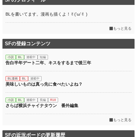
累計ポイント
8,817 pt (101,929 位)
BLを書いてます。漫画も描くよ！✌︎('ω'✌︎ )
もっと見る
SFの登録コンテンツ
小説
BL
連載中
短編
告白半年デート二年、キスをするまで後三年
BL漫画
BL
連載中
美味しいものは真っ先に食べたいよね？
小説
BL
連載中
長編
R18
さらば横浜チャイナタウン 番外編集
もっと見る
SFの近況ボードの更新履歴