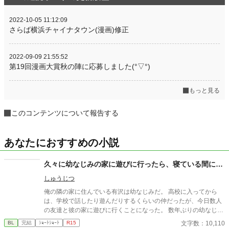
2022-10-05 11:12:09
さらば横浜チャイナタウン(漫画)修正
2022-09-09 21:55:52
第19回漫画大賞秋の陣に応募しました(°▽°)
もっと見る
このコンテンツについて報告する
あなたにおすすめの小説
久々に幼なじみの家に遊びに行ったら、寝ている間に…
しゅうじつ
俺の隣の家に住んでいる有沢は幼なじみだ。 高校に入ってから
は、学校で話したり遊んだりするくらいの仲だったが、今日数人
の友達と彼の家に遊びに行くことになった。 数年ぶりの幼なじみ
の家を懐かしんでいる中、いつの間にか友人たちは帰っており、
文字数：10,110
BL
完結
ｼｮｰﾄｼｮｰﾄ
R15
幼なじみと2人きりに。 そこで俺は彼の部屋であるものを見つけ