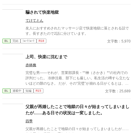
てしまい、部屋に来た有沢に咄嗟に寝たフリをするが…
騙されて快楽地獄
てけてとん
友人におすすめされたマッサージ店で快楽地獄に落とされる話で
す。長すぎたので2話に分けています。
文字数：5,970
BL
完結
ｼｮｰﾄｼｮｰﾄ
R18
上司、快楽に沈むまで
赤林檎
完璧な男――それが、営業部課長・**榊（さかき）**の社内での
評判だった。 冷静沈着、部下にも厳しい。私生活の噂すら立たな
いほどの隙のなさ。 だが、その“完璧”が崩れる日がくるとは、誰
も想像していなかった。 入社三年目の篠原は、榊の直属の部下。
文字数：25,689
BL
連載中
短編
R15
真面目だが強気で、どこか挑発的な笑みを浮かべる青年。 ある
夜、取引先とのトラブル対応で二人だけが残ったオフィスで、 篠
原は上司に向かって、いつもの穏やかな口調を崩した。「……そ
父親が再婚したことで地獄の日々が始まってしまいまし
んな顔、部下には見せないんですね」 疲労で僅かに緩んだ榊の表
たが……ある日その状況は一変しました。
情。 その弱さを見逃さず、篠原はデスク越しに距離を詰める。
「強がらなくていいですよ。俺の前では、もう」 指先が榊のネク
四季
タイを掴む。 引き寄せられた瞬間、榊の理性は音を立てて崩れ
父親が再婚したことで地獄の日々が始まってしまいましたが……
た。 拒むことも、許すこともできないまま、 彼は“部下”の手によ