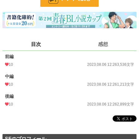
課題・親父×小学生
キーワード・惚れた弱み
小説
228,696 位 / 228,696 件
BL
31,405 位 / 31,405 件
目次
感想
お気に入り
5
前編
24h.ポイント
0 pt
10
2023.08.06 12:26
3,536文字
文字数
7,648
中編
更新日時
2023.08.06 12:26
10
2023.08.06 12:26
1,213文字
初回公開日時
2023.08.06 12:26
後編
初回完結日時
2023.08.06 12:26
10
2023.08.06 12:26
2,899文字
週間ポイント
35 pt (53,125 位)
月間ポイント
133 pt (59,781 位)
年間ポイント
1,148 pt (80,949 位)
SFのプロフィール