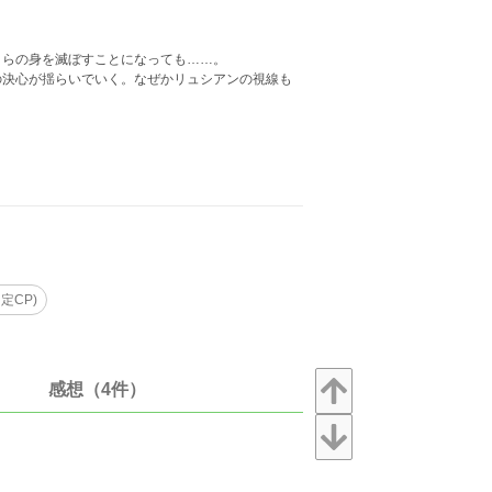
。
自らの身を滅ぼすことになっても……。
の決心が揺らいでいく。なぜかリュシアンの視線も
。
定CP)
感想（4件）