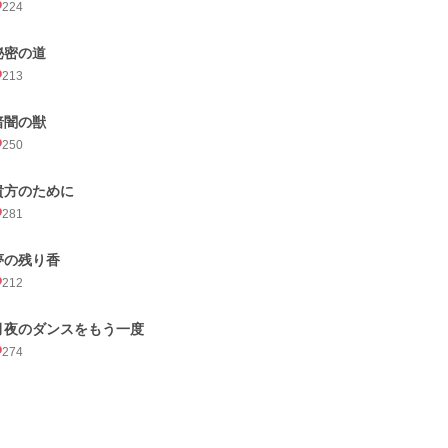
224
秘密の道
213
暗闇の獣
250
貴方のために
281
夢の残り香
212
月夜のダンスをもう一度
274