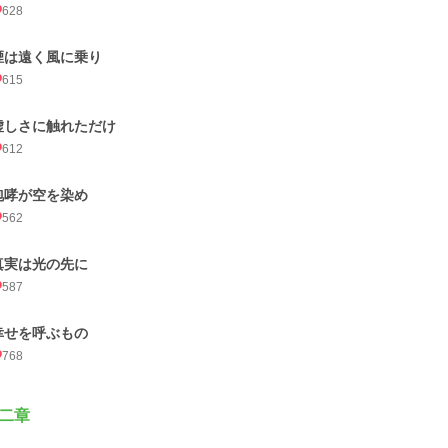
628
煙は遠く風に乗り
615
虚しさに触れただけ
612
咆哮が空を染め
562
真実は光の先に
587
幸せを呼ぶもの
768
二章