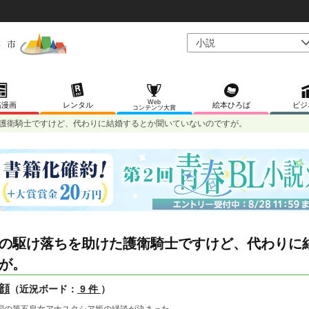
Web
稿漫画
レンタル
絵本ひろば
ビジ
コンテンツ大賞
護衛騎士ですけど、代わりに結婚するとか聞いていないのですが。
の駆け落ちを助けた護衛騎士ですけど、代わりに
が。
顔
（近況ボード：
9 件
）