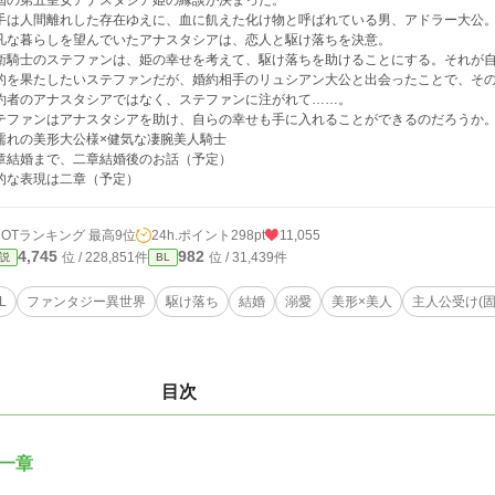
国の第五皇女アナスタシア姫の縁談が決まった。
手は人間離れした存在ゆえに、血に飢えた化け物と呼ばれている男、アドラー大公
凡な暮らしを望んでいたアナスタシアは、恋人と駆け落ちを決意。
衛騎士のステファンは、姫の幸せを考えて、駆け落ちを助けることにする。それが
的を果たしたいステファンだが、婚約相手のリュシアン大公と出会ったことで、そ
約者のアナスタシアではなく、ステファンに注がれて……。
テファンはアナスタシアを助け、自らの幸せも手に入れることができるのだろうか
濡れの美形大公様×健気な凄腕美人騎士
章結婚まで、二章結婚後のお話（予定）
的な表現は二章（予定）
HOTランキング 最高9位
24h.ポイント
298pt
11,055
4,745
982
位 / 228,851件
位 / 31,439件
説
BL
L
ファンタジー異世界
駆け落ち
結婚
溺愛
美形×美人
主人公受け(固
目次
一章