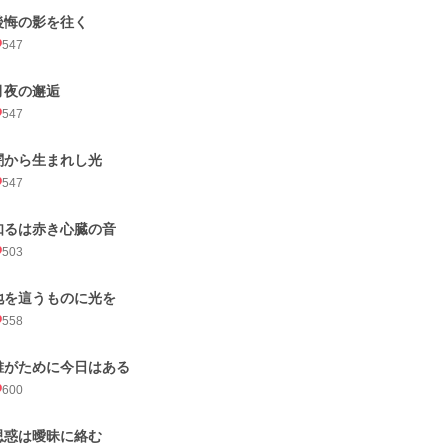
後悔の影を往く
547
月夜の邂逅
547
闇から生まれし光
547
知るは赤き心臓の音
503
地を這うものに光を
558
誰がために今日はある
600
思惑は曖昧に絡む