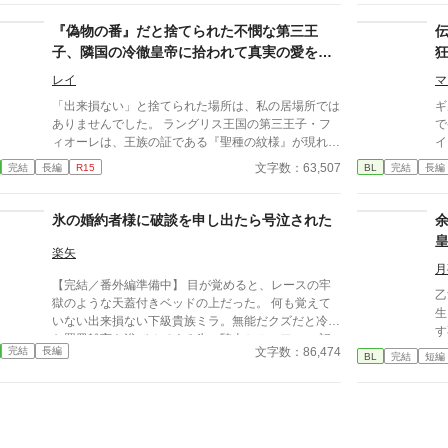
傲慢な俺は、学園でも嫌われ者。 そんな主人公が前
も、や
プ
世を思い出したことで自分の行動を反省し、行動を改
いう
『偽物の番』だと捨てられた不憫な第三王
運
め、友達を作り、婚約者とも仲直りして愛されて幸せ
を
子、隣国の冷徹皇帝に拾われて真実の愛を教
息
になるまでの話。
て
え込まれる
な
レイ
マ
の
「出来損ない」と捨てられた場所は、私の居場所では
ギ
存
ありませんでした。 ラングリス王国の第三王子・フ
で
前
ィオーレは、王族の証である『聖種の紋様』が現れな
イ
※
かったことで「偽物の番」と罵られ、雪降る国境へと
た
文字数：63,507
完結
長編
R15
BL
完結
長編
追放される。 死を覚悟した彼の前に現れたのは、隣
う。 最強おじさん(変態)
国アイゼン帝国の「冷徹皇帝」ヴォルフラムだった。
界
ま
氷の婚約者様に破談を申し出たら号泣された
楽矢
月
【完結／番外編準備中】 目が覚めると、レースの牢
乙
獄のような天蓋付きベッドの上だった。 何も覚えて
生
いない出来損ない下級貴族ミラ。無能だクズだと冷酷
す
な罵詈雑言を浴びせてくる氷の騎士セティアス。 記
ど
文字数：86,474
完結
長編
憶喪失から始まる、２人のファンタジー貴族ラブコメ
BL
完結
短編
の
ディ。 ---------- ※注） かっこいい攻はいません。 タ
王
イトル通りそのうち号泣しますのでご注意！ 貴族描
が
写は緩い目で雰囲気だけお読みいただけると幸いで
は
す。 ハッピーエンドです。 激重感情をこじらせた攻
破棄は
→受な関係がお好きな同志の方、どうぞよろしくお願