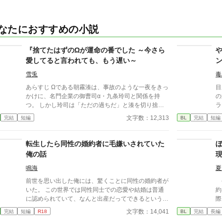
なたにおすすめの小説
『捨てたはずのΩが運命の番でした ～今さら
愛してると言われても、もう遅い～
雪兎
毒
あらすじ Ωである朝霧湊は、事故のような一夜をきっ
目
かけに、名門企業の御曹司α・九条玲司と関係を持
の
つ。 しかし玲司は「ただの過ちだ」と湊を切り捨
ラ
て、政略結婚のためβの婚約者との未来を選んだ。 深
た
文字数：12,313
完結
短編
BL
完結
短編
く傷ついた湊は、彼の前から姿を消す。 数か月後―
と
―。 湊の身体は、これまで誰も知らなかった希少な
る
『遅咲きΩ』として覚醒する。 その瞬間、玲司は初め
結
転生したら同性の婚約者に毛嫌いされていた
て湊こそが運命の番だったと知る。 「戻ってきてく
と
俺の話
れ」 今さら必死に追いかけてくる玲司。 だが湊の隣
う
には、自分を支え続けてくれた医師のα・神崎伊織が
せ
鳴海
夏
いた。 「あなたは俺を捨てたでしょう」 後悔に苦し
目
前世を思い出した俺には、驚くことに同性の婚約者が
公
むα、執着する第二のα、そして希少Ωを巡る陰謀。
く
いた。 この世界では同性同士での恋愛や結婚は普通
約者。 ふたり
もう二度と傷つきたくないΩが最後に選ぶ相手とは―
ん
に認められていて、なんと出産だってできるという。
際
―。 捨てた側の後悔と執着が加速する、すれ違いオ
と
俺は婚約者に毛嫌いされているけれど、それは前世を
ょ
文字数：14,041
完結
短編
R18
BL
完結
長編
メガバースBL。
に
思い出す前の俺の性格が最悪だったからだ。 我儘で
ま
た