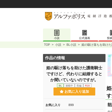
小説
公式漫画
投
TOP
>
小説
>
BL小説
>
姫の駆け落ちを助けた
作品の情報
姫の駆け落ちを助けた護衛騎士
ですけど、代わりに結婚すると
か聞いていないのですが。
BL
連載中
長編
R18
姫
お気に入り追加
す
朝
お気に入り
899