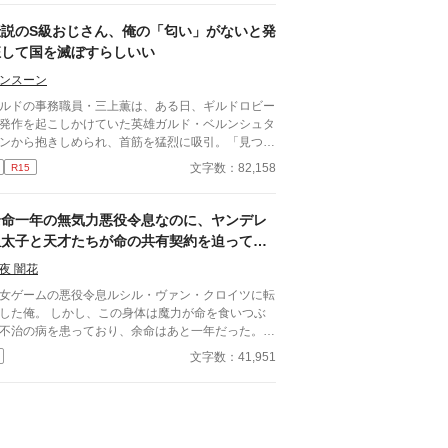
がて18歳。 初めての発情期を迎えようかと
ロポーズまでして来て―― オメガバースの世界で
年齢になった。 これまで、大切にウォルター
伝説のS級おじさん、俺の「匂い」がないと発
命に導かれる、強引な俺様α×頑張り屋な元悪役令
慈しみ、その身体を拓いて来たアリスターは、やが
狂して国を滅ぼすらしいい
の元βのΩのラブストーリー。
来るその日を心待ちにしている。 しかし、そん
幸せな日々に一石を投じるかのように、アリスター
ンスーン
運命の番を名乗る男爵令息が現れる。 男性しか
ルドの事務職員・三上薫は、ある日、ギルドロビー
在しない、オメガバースの世界です。 改定
発作を起こしかけていた英雄ガルド・ベルンシュタ
のものが、小説家になろうに掲載してあります。
ンから抱きしめられ、首筋を猛烈に吸引。「見つけ
蔑視する内容を含みます。
……俺の酸素……！」と叫び、離れなくなってしま
文字数：82,158
R15
×ギルドの事務職員(平凡) 世
観が現代日本、異世界ごちゃ混ぜ設定になっており
す。
余命一年の無気力悪役令息なのに、ヤンデレ
皇太子と天才たちが命の共有契約を迫ってく
る
夜 闇花
女ゲームの悪役令息ルシル・ヴァン・クロイツに転
した俺。 しかし、この身体は魔力が命を食いつぶ
不治の病を患っており、余命はあと一年だった。
うせ死ぬなら、シナリオの破滅フラグを回避し、誰
文字数：41,951
記憶にも残らず静かに消え去りたい。 そう願って
太子アルフレッドに婚約破棄を申し出た。 ――だ
、それがすべての狂気の始まりだった。 「君の手
ひどく冷たいね。まるで死人のようだ。……婚約の
認めない」 何も望まず、ただ消えようとする