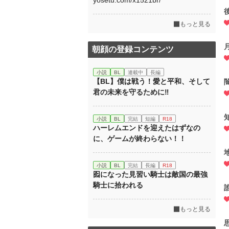
yosetu.com/x1521br/
もっと見る
朝顔の登録コンテンツ
小説
BL
連載中
長編
【BL】僕は戦う！愛と平和、そして
君の未来を守るために‼︎
小説
BL
完結
短編
R18
ハーレムエンドを迎えたはずなの
に、ゲームが終わらない！！
小説
BL
完結
長編
R18
囮になった見習い騎士は敵国の最強
騎士に拾われる
もっと見る