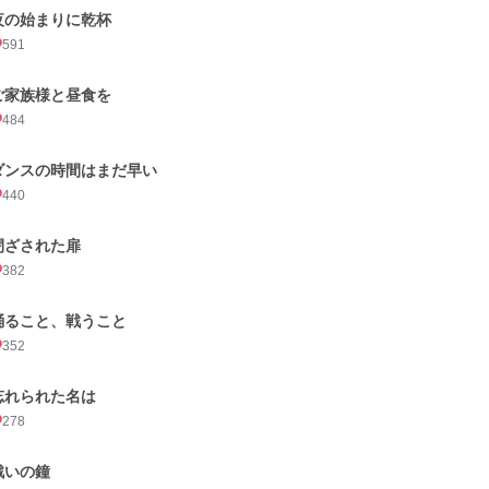
夜の始まりに乾杯
591
ご家族様と昼食を
484
ダンスの時間はまだ早い
440
閉ざされた扉
382
踊ること、戦うこと
352
忘れられた名は
278
戦いの鐘