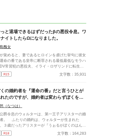
やっと退場できるはずだったβの悪役令息。ワ
ンナイトしたらΩになりました。
島醜女
が覚めると、妻であるヒロインを虐げた挙句に彼女
運命の番である皇帝に断罪される最低最低なモラハ
DV常習犯の悪役夫、イライ・ロザリンドに転生し
。 そんな最期は絶対に避けたいイライはヒーロー
文字数：35,931
R15
ヒロインの仲を結ばせつつ、ヒロインと円満に別れ
為に策を練った。 彼の努力は実り、主人公たちは
ばれ、イライはお役御免となった。 「これでやっ
ぼくの婚約者を『運命の番』だと言うひとが
安心して退場できる」 これまでの自分の努力を労
現れたのですが、婚約者は変わらずぼくを溺
ように酒場で飲んでいたイライは、いい薫りを漂わ
愛しています。
る男と意気投合し、彼と一夜を共にしてしまう。
笆（なつは）
が覚めると罪悪感に襲われ、すぐさま宿を去ってい
爵令息のウォルターは、第一王子アリスターの婚
。 「これじゃあ原作のイライと変わらないじゃ
の婚約は、ウォルターが生まれた
！」 その後体調不良を訴え、医師に診てもらうと
、３歳だったアリスターが『うぉるがぼくのはんり
んでもない事を言われたのだった。 「あなた……Ω
だ』と望んだことに起因している。 そうして生
文字数：164,283
R18
なっていますよ」 「へ？」 そしてワンナイトをし
れてすぐアリスターの婚約者となったウォルター
男がまさかの国の英雄で、まさかまさか求愛し公開