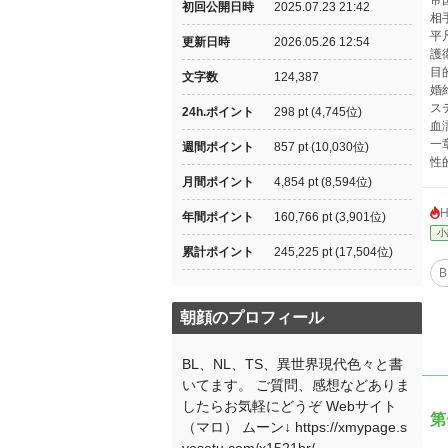
帝
初回公開日時
2025.07.23 21:42
相
平
更新日時
2026.05.26 12:54
護
目
文字数
124,387
婚
ス
24h.ポイント
298 pt (4,745位)
血
一
週間ポイント
857 pt (10,030位)
性
月間ポイント
4,854 pt (8,594位)
年間ポイント
160,766 pt (3,901位)
小
累計ポイント
245,225 pt (17,504位)
B
朝顔のプロフィール
BL、NL、TS、異世界現代色々と書
いてます。 ご質問、感想などありま
したらお気軽にどうぞ Webサイト
第
（マロ） ムーン↓ https://xmypage.s