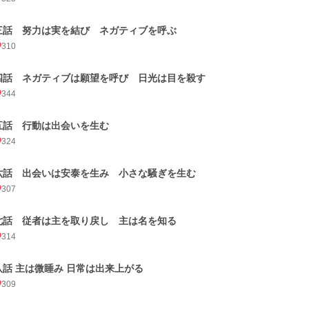
三話 努力は実を結び ネガティブを呼ぶ
310
四話 ネガティブは願望を呼び 日光は目を殺す
344
五話 行動は出会いを生む
324
六話 出会いは安泰を生み 小さな騒ぎを生む
307
七話 従者は主を取り戻し 主は名を知る
314
八話 主は微睡み 日常は出来上がる
309