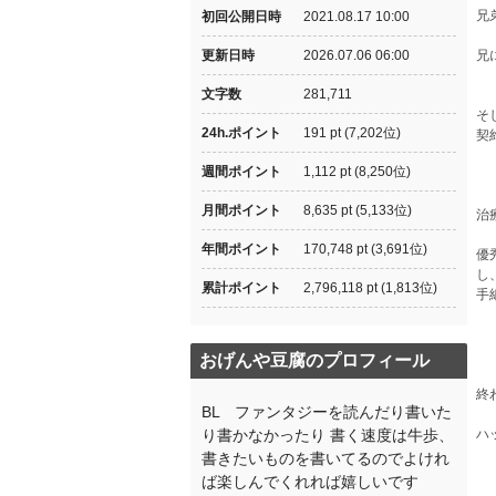
兄
初回公開日時
2021.08.17 10:00
更新日時
2026.07.06 06:00
兄
文字数
281,711
そ
24h.ポイント
191 pt (7,202位)
契
週間ポイント
1,112 pt (8,250位)
月間ポイント
8,635 pt (5,133位)
治
年間ポイント
170,748 pt (3,691位)
優
し
累計ポイント
2,796,118 pt (1,813位)
手
おげんや豆腐のプロフィール
終
BL ファンタジーを読んだり書いた
り書かなかったり 書く速度は牛歩、
ハ
書きたいものを書いてるのでよけれ
ば楽しんでくれれば嬉しいです