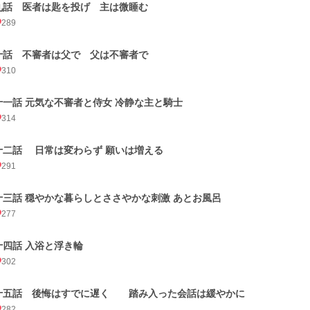
九話 医者は匙を投げ 主は微睡む
289
十話 不審者は父で 父は不審者で
310
十一話 元気な不審者と侍女 冷静な主と騎士
314
十二話 日常は変わらず 願いは増える
291
十三話 穏やかな暮らしとささやかな刺激 あとお風呂
277
十四話 入浴と浮き輪
302
十五話 後悔はすでに遅く 踏み入った会話は緩やかに
282