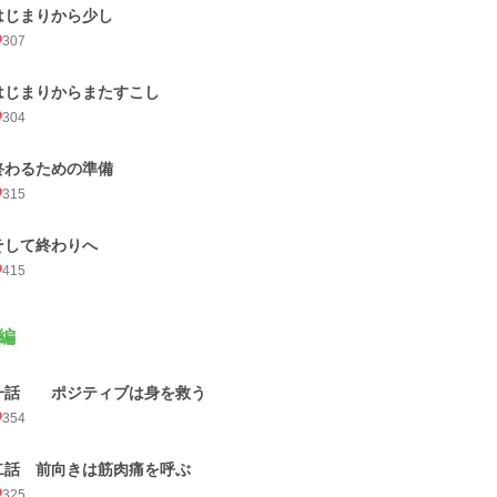
はじまりから少し
307
はじまりからまたすこし
304
終わるための準備
315
そして終わりへ
415
編
一話 ポジティブは身を救う
354
二話 前向きは筋肉痛を呼ぶ
325