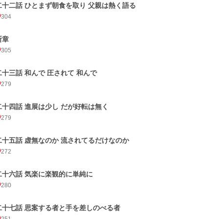
二十二話 ひとまず朝食を取り 父親は熱く語る
304
断章
305
二十三話 和んで 圧されて 和んで
279
二十四話 進展は少し だが好転は無く
279
二十五話 虚無なのか 流されてるだけなのか
272
二十六話 気楽に楽観的に単純に
280
二十七話 思案する者と手を差しのべる者