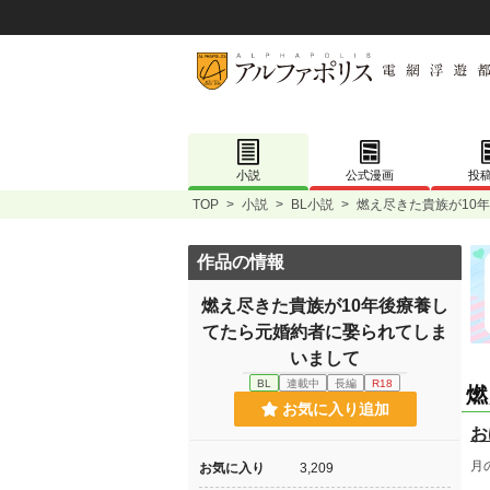
小説
公式漫画
投
TOP
>
小説
>
BL小説
>
燃え尽きた貴族が10
作品の情報
燃え尽きた貴族が10年後療養し
てたら元婚約者に娶られてしま
いまして
BL
連載中
長編
R18
燃
お気に入り追加
お
月
お気に入り
3,209