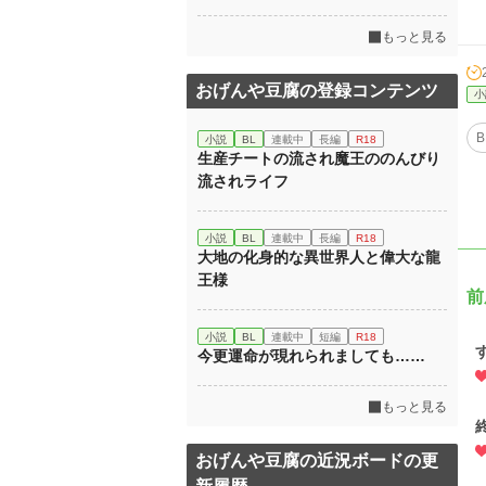
もっと見る
おげんや豆腐の登録コンテンツ
小
B
小説
BL
連載中
長編
R18
生産チートの流され魔王ののんびり
流されライフ
小説
BL
連載中
長編
R18
大地の化身的な異世界人と偉大な龍
王様
前
小説
BL
連載中
短編
R18
今更運命が現れられましても……
もっと見る
おげんや豆腐の近況ボードの更