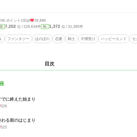
24h.ポイント
191pt
28,486
7,202
1,372
位 / 228,634件
位 / 31,395件
説
BL
L
ファンタジー
ほのぼの
恋愛
騎士
不憫受け
ハッピーエンド
セ
目次
座
すでに終えた始まり
326
終わる前のはじまり
325