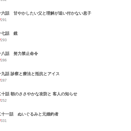
十六話 甘やかしたい父と理解が追い付かない息子
291
十七話 鏡
293
十八話 努力禁止命令
286
十九話 診察と療法と抵抗とアイス
287
二十話 朝のささやかな攻防と 客人の知らせ
252
二十一話 ぬいぐるみと元婚約者
331