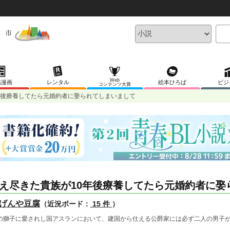
Web
稿漫画
レンタル
絵本ひろば
ビジ
コンテンツ大賞
年後療養してたら元婚約者に娶られてしまいまして
え尽きた貴族が10年後療養してたら元婚約者に娶
げんや豆腐
（近況ボード：
15 件
）
の獅子に愛されし国アスランにおいて、建国から仕える公爵家には必ず二人の男子