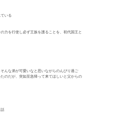
れている
その力を行使し必ず王族を護ることを、初代国王と
もそんな弟が可愛いなと思いながらのんびり過ご
いたのだが、突如至急帰って来てほしいと父からの
むお話