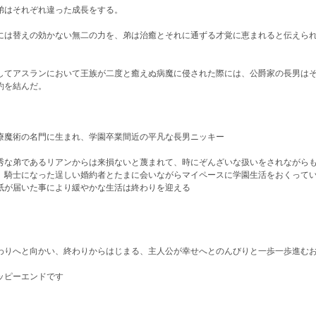
弟はそれぞれ違った成長をする。
には替えの効かない無二の力を、弟は治癒とそれに通ずる才覚に恵まれると伝えら
してアスランにおいて王族が二度と癒えぬ病魔に侵された際には、公爵家の長男は
約を結んだ。
療魔術の名門に生まれ、学園卒業間近の平凡な長男ニッキー
秀な弟であるリアンからは来損ないと蔑まれて、時にぞんざいな扱いをされながら
、騎士になった逞しい婚約者とたまに会いながらマイペースに学園生活をおくって
紙が届いた事により緩やかな生活は終わりを迎える
わりへと向かい、終わりからはじまる、主人公が幸せへとのんびりと一歩一歩進
ッピーエンドです