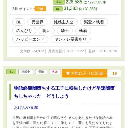
出る するとそこには目に大きな隈のできた男が
228,585
小説
位 / 228,585件
立ち、気づけば夢魔はその男に手を伸ばす。 一
31,383
0pt
24h.ポイント
位 / 31,383件
BL
度は半殺し一歩手前になるも後に何故か気に入
られてしまった夢魔はそのまま拐われもてなさ
れ甘やかされ、心地よい中一緒にいてくれと懇
BL
異世界
鈍感主人公
溺愛／執着
願されて共に過ごすことになり…… 面倒ごとが
のんびり
呪い
騎士
執着
嫌いな夢魔、夢魔を離したくない男、何かすれ
違っている気がするようなちょっとだけシリア
ハッピーエンド
ヤンデレ要素あり
スな物語のはじまり
文字数 124,972
最終更新日 2025.12.22
登録日 2019.10.20
BL
連載中
長編
R18
お気に入りに追加
19
物語終盤闇堕ちする王子に転生したけど早速闇堕
ちしちゃった どうしよう
おげんや豆腐
世界に燻る闇を自分の手で晴らそう そんなありきたりな物語の本
を子供の頃に読んだ 面白くて 楽しくて 夢にも見た今でもたま