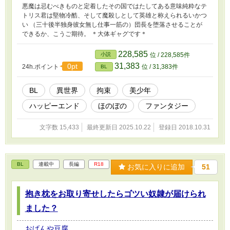
悪魔は忌むべきものと定着したその国ではたしてある意味純粋なテ
トリス君は堅物冷酷、そして魔殺しとして英雄と称えられるいかつ
い （三十後半独身彼女無し仕事一筋の）団長を堕落させることが
できるか、こうご期待。 ＊大体ギャグです＊
228,585
小説
位 / 228,585件
31,383
0pt
24h.ポイント
位 / 31,383件
BL
BL
異世界
拘束
美少年
ハッピーエンド
ほのぼの
ファンタジー
文字数 15,433
最終更新日 2025.10.22
登録日 2018.10.31
BL
連載中
長編
R18
お気に入りに追加
51
抱き枕をお取り寄せしたらゴツい奴隷が届けられ
ました？
おげんや豆腐