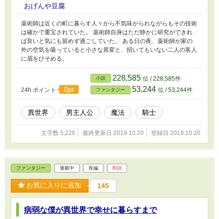
おげんや豆腐
薬術師は近くの町に暮らす人々から不気味がられながらもその技術
は確かで重宝されていた。 薬術師自身はただ静かに研究ができれ
ば良いと気にも留めず過ごしていた。 ある日の夜、薬術師が家の
外の空気を吸っていると小さな異変と、招いてもいない二人の客人
に眉をひそめる。
228,585
小説
位 / 228,585件
53,244
0pt
24h.ポイント
位 / 53,244件
ファンタジー
異世界
男主人公
魔法
騎士
文字数 5,226
最終更新日 2019.10.20
登録日 2019.10.20
ファンタジー
連載中
長編
R18
お気に入りに追加
145
病弱な僕が異世界で幸せに暮らすまで