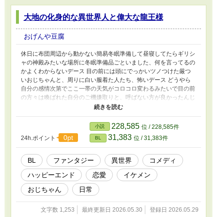
大地の化身的な異世界人と偉大な龍王様
おげんや豆腐
休日に布団周辺から動かない簡易冬眠準備して昼寝してたらギリシ
ャの神殿みたいな場所に冬眠準備品ごといました、何を言ってるの
かよくわからないデース 目の前には頭にでっかいツノつけた厳つ
いおじちゃんと、周りに白い服着た人たち、怖いデース どうやら
自分の感情次第でここ一帯の天気がコロコロ変わるみたいで目の前
の方々は喚ばれた自分のご機嫌取りと、呼ばない方が良かったんじ
ゃねと思ってる自分と、口うるさいおじちゃんとその国のもだも
だ、ぐだぐだ、うだうだ
228,585
小説
位 / 228,585件
31,383
0pt
24h.ポイント
位 / 31,383件
BL
BL
ファンタジー
異世界
コメディ
ハッピーエンド
恋愛
イケメン
おじちゃん
日常
文字数 1,253
最終更新日 2026.05.30
登録日 2026.05.29