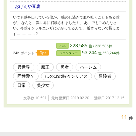
おげんや豆腐
いつも熱を出している僕が、 咳のし過ぎで血を吐くこともある僕
が、 なんと、異世界に召喚されました！、 あ、でもごめんなさ
い、今僕インフルエンザにかかってるんで、 近寄らないで貰えま
す……………？
228,585
小説
位 / 228,585件
53,244
0pt
24h.ポイント
位 / 53,244件
ファンタジー
異世界
魔王
勇者
ハーレム
同性愛？
ほのぼの時々シリアス
冒険者
日常
美少女
文字数 10,591
最終更新日 2019.02.20
登録日 2017.12.15
11
件