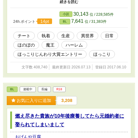
ど優しいその人に流されるままシンプルに拉致された僕の運命
は……ええと、大事にされてるしのんびりできるしぃ……まあいい
か……。 ★★★ 主人公第一のとりあえず連れ回す横暴将軍×流され
30,143
小説
位 / 228,585件
屋な眼鏡男子(天然、鈍感、マイペース)&その他×主人公と言う形で
7,641
14pt
24h.ポイント
位 / 31,383件
BL
行かせて頂きます、 (自然な流れでハーレム物になります) とても話
は長いです
チート
執着
生産
異世界
日常
ほのぼの
魔王
ハーレム
ほっこりじんわり大賞エントリー
ほっこり
文字数 408,740
最終更新日 2026.07.13
登録日 2017.06.10
BL
連載中
長編
R18
お気に入りに追加
3,208
燃え尽きた貴族が10年後療養してたら元婚約者に
娶られてしまいまして
おげんや豆腐