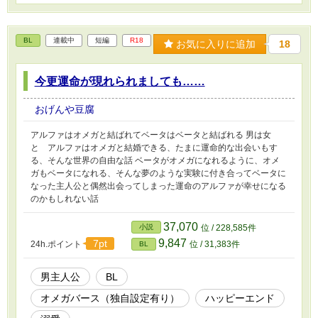
BL
連載中
短編
R18
お気に入りに追加
18
今更運命が現れられましても……
おげんや豆腐
アルファはオメガと結ばれてベータはベータと結ばれる 男は女
と アルファはオメガと結婚できる、たまに運命的な出会いもす
る、そんな世界の自由な話 ベータがオメガになれるように、オメ
ガもベータになれる、そんな夢のような実験に付き合ってベータに
なった主人公と偶然出会ってしまった運命のアルファが幸せになる
のかもしれない話
37,070
小説
位 / 228,585件
9,847
7pt
24h.ポイント
位 / 31,383件
BL
男主人公
BL
オメガバース（独自設定有り）
ハッピーエンド