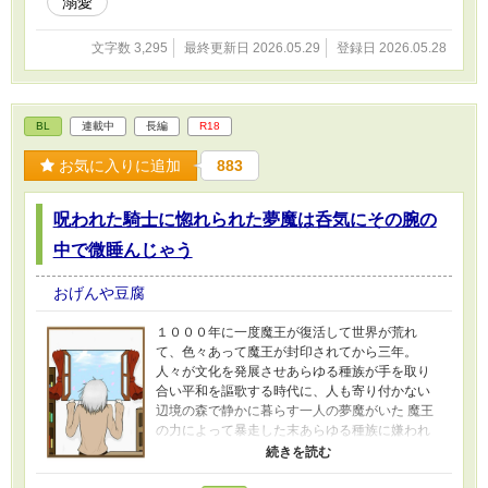
溺愛
文字数 3,295
最終更新日 2026.05.29
登録日 2026.05.28
BL
連載中
長編
R18
お気に入りに追加
883
呪われた騎士に惚れられた夢魔は呑気にその腕の
中で微睡んじゃう
おげんや豆腐
１０００年に一度魔王が復活して世界が荒れ
て、色々あって魔王が封印されてから三年。
人々が文化を発展させあらゆる種族が手を取り
合い平和を謳歌する時代に、人も寄り付かない
辺境の森で静かに暮らす一人の夢魔がいた 魔王
の力によって暴走した末あらゆる種族に嫌われ
た魔族、そのひとつである夢魔はある日食料の
気配に誘われ住んでいる森の広場にのそのそと