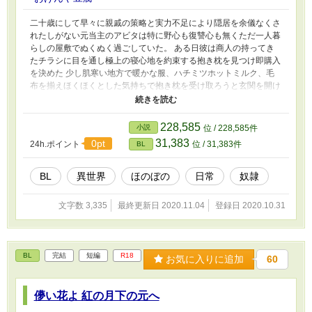
二十歳にして早々に親戚の策略と実力不足により隠居を余儀なくさ
れたしがない元当主のアビタは特に野心も復讐心も無くただ一人暮
らしの屋敷でぬくぬく過ごしていた。 ある日彼は商人の持ってき
たチラシに目を通し極上の寝心地を約束する抱き枕を見つけ即購入
を決めた 少し肌寒い地方で暖かな服、ハチミツホットミルク、毛
布を揃えほくほくとした気持ちで抱き枕を受け取ろうと玄関を開け
ると、商人の隣にはぼろ布に包まれたゴツい男が立っていた ……
抱き枕は？
228,585
小説
位 / 228,585件
31,383
0pt
24h.ポイント
位 / 31,383件
BL
BL
異世界
ほのぼの
日常
奴隷
文字数 3,335
最終更新日 2020.11.04
登録日 2020.10.31
BL
完結
短編
R18
お気に入りに追加
60
儚い花よ 紅の月下の元へ