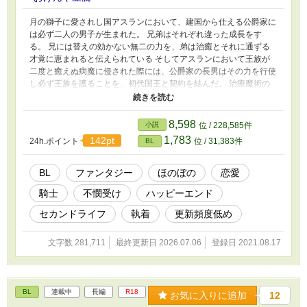
月の獅子に愛されし国アスランにおいて、建国から仕える公爵家に
は必ず二人の男子が生まれた。 兄弟はそれぞれ違った成長をす
る。 兄には替えの効かない無二の力を、弟は治癒とそれに通ずる
才覚に恵まれると伝えられている そしてアスランにおいて王族が
二度と癒えぬ病魔に侵された際には、公爵家の長男はその力を行使
し必ず王族を護ることを、初代国王と契約を結んだ。 治療魔術の
名門に生まれ、学園卒業間近の平凡な長男ニッキー 優秀な弟であ
るリアンからは来損ないと蔑まれて、時にぞんざいな扱いをされな
がらもそんな弟が可愛いなと思いながらのんびり過ごし、騎士にな
8,598
小説
位 / 228,585件
った逞しい婚約者とたまに会いながらマイペースに学園生活をおく
1,783
142pt
24h.ポイント
位 / 31,383件
BL
っていたのだが、突如至急帰って来てほしいと父からの手紙が届い
た事により緩やかな生活は終わりを迎える 終わりへと向かい、終
わりからはじまる、主人公が幸せへとのんびりと一歩一歩進むお
BL
ファンタジー
ほのぼの
恋愛
話 ハッピーエンドです
騎士
不憫受け
ハッピーエンド
セカンドライフ
執着
更新頻度低め
文字数 281,711
最終更新日 2026.07.06
登録日 2021.08.17
BL
連載中
長編
R18
お気に入りに追加
12