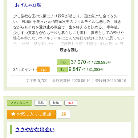
おげんや豆腐
少し強欲な王の失策により戦争が起こり、国は負けた 全てを失
い、 居場所を失った元伯爵家次男のウィルテイルは悲しみ、嘆き
ながらもそれを受け止め教会で一生を終えると決める。 半年後、
少しずつ質素ながらも平和な暮らしにも慣れ、貴族としての誇りや
慢心を持たないウィルテイルはこんな毎日が続けば良いと思ってい
た。 だが 「恩を返したい」 突然現れた頬に剣傷をつけた厳つい男
は右も左もわからない僕を横抱きに抱え連れ出す。 少し歪んだ一
方的な愛を送る男と、奇跡的に受け取れた男の少し危うい馴れ初め
※※※ ６月１６日一花BL企画に参加致しました！ 花のテーマは月
37,070
小説
位 / 228,585件
下香&ナツツバキです！
9,847
7pt
24h.ポイント
位 / 31,383件
BL
文字数 5,700
最終更新日 2020.06.16
登録日 2020.06.16
ファンタジー
完結
短編
R15
お気に入りに追加
26
ささやかな出会い