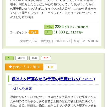
に読み返す大好きな物語 ただひとつ、好きだった王子様が物語の
後半、闇堕ちしたことだけが心の傷になっていた 気がついたらそ
の王子様の赤ちゃん時代になっていた主人公が、これから辿る未来
を知って闇堕ちしちゃった、どうしよう、まあダークにやるべ、と
のんびりする物語。
228,585
小説
位 / 228,585件
31,383
0pt
24h.ポイント
位 / 31,383件
BL
文字数 2,654
最終更新日 2025.10.27
登録日 2025.10.26
BL
連載中
長編
R18
お気に入りに追加
150
僕は人を堕落させる(予定の)悪魔だお＼(´・ω・`)
おげんや豆腐
悪魔になりたてほやほやテトリスは人を堕落させ正式な悪魔になる
ため初めての相手をとある有名な王国の歴戦の騎士団長に決めた！
性欲、食欲、睡眠欲、物欲、過剰なまでの誘惑で人を堕落をさせる