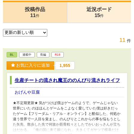
投稿作品
近況ボード
11
15
件
件
11
件
BL
連載中
長編
R18
お気に入りに追加
1,955
生産チートの流され魔王ののんびり流されライフ
おげんや豆腐
★不定期更新★ 気がつけば僕はゲームのようで、ゲームじゃない
世界にいた のほほんとゲームをこよなく愛していた僕は好きだっ
たゲーム【フリーダム・リアル・オンライン】と酷似した、何処か
違う世界で一人目を覚まし、のんびりとこれからの事を悩もうとし
た矢先、散歩した先で何故か筋骨粒々としたでかいおっさんが立ち
はだかる。 「俺の国に来て嫁になれ」 大きくてガサツで横暴だけ